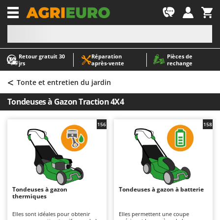
-1
Retour gratuit 30
Réparation
Pièces de
A
A
jrs
après‑vente
rechange
Abris de jardin
ABAC
<
Accessoires pour tracteurs tondeuses autoportés
AgriEuro Premium
Tonte et entretien du jardin
Aérateurs Scarificateurs pour gazon
AgriEuro TOP-LINE
Tondeuses à Gazon Traction 4X4
Arracheuses de pommes de terre pour tracteur
AGT
Aspirateurs - Balais Électriques
Aima
156
158
Aspirateurs à cendres
Airmec
Aspirateurs à feuilles sur roues
AL-KO
Aspirateurs de piscine
ALA 2000
Aspirateurs Multifonctions
Alce
Tondeuses à gazon
Tondeuses à gazon à batterie
thermiques
Atomiseurs agricoles pour tracteurs
Alpina
Atomiseurs pour traitements
Ama
Elles sont idéales pour obtenir
Elles permettent une coupe