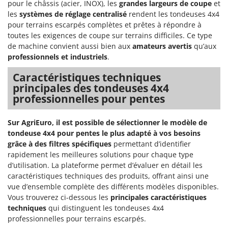
pour le châssis (acier, INOX), les
grandes largeurs de coupe
et
Resto Italia
les
systèmes de réglage centralisé
rendent les tondeuses 4x4
Ribimex
pour terrains escarpés complètes et prêtes à répondre à
Ripartrak
toutes les exigences de coupe sur terrains difficiles. Ce type
de machine convient aussi bien aux
amateurs avertis
qu’aux
Ritter
professionnels et industriels
.
River Systems
Caractéristiques techniques
Robomow
principales des tondeuses 4x4
Rossofuoco
professionnelles pour pentes
Rover Pompe
Sur AgriEuro, il est possible de sélectionner le modèle de
Royal Food
tondeuse 4x4 pour pentes le plus adapté à vos besoins
Ryobi
grâce à des filtres spécifiques
permettant d’identifier
rapidement les meilleures solutions pour chaque type
S
d’utilisation. La plateforme permet d’évaluer en détail les
S.T.P.
caractéristiques techniques des produits, offrant ainsi une
vue d’ensemble complète des différents modèles disponibles.
Santos
Vous trouverez ci-dessous les
principales caractéristiques
Sbaraglia
techniques
qui distinguent les tondeuses 4x4
Schnitzer
professionnelles pour terrains escarpés.