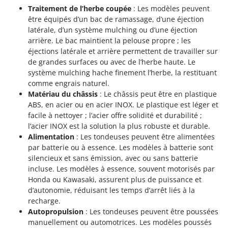
Seven Italy
Traitement de l’herbe coupée
: Les modèles peuvent
être équipés d’un bac de ramassage, d’une éjection
Shark
latérale, d’un système mulching ou d’une éjection
Silky
arrière. Le bac maintient la pelouse propre ; les
Simatech
éjections latérale et arrière permettent de travailler sur
de grandes surfaces ou avec de l’herbe haute. Le
Sirman
système mulching hache finement l’herbe, la restituant
Skil
comme engrais naturel.
Matériau du châssis
: Le châssis peut être en plastique
Smartwood
ABS, en acier ou en acier INOX. Le plastique est léger et
Smeg
facile à nettoyer ; l’acier offre solidité et durabilité ;
l’acier INOX est la solution la plus robuste et durable.
Snapper
Alimentation
: Les tondeuses peuvent être alimentées
Solidur
par batterie ou à essence. Les modèles à batterie sont
Spice Electronics
silencieux et sans émission, avec ou sans batterie
incluse. Les modèles à essence, souvent motorisés par
Spiralmac
Honda ou Kawasaki, assurent plus de puissance et
Spring Protezione
d’autonomie, réduisant les temps d’arrêt liés à la
recharge.
Spyro
Autopropulsion
: Les tondeuses peuvent être poussées
Stanley
manuellement ou automotrices. Les modèles poussés