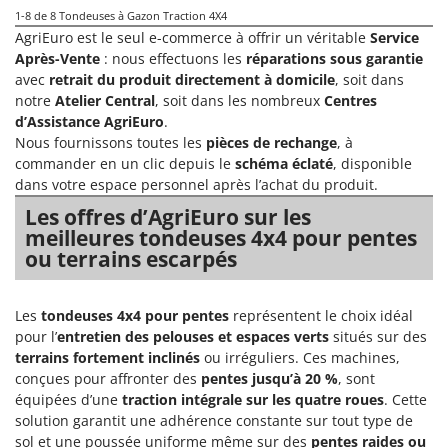
N
New O.M.R.A.
1-8
de 8 Tondeuses à Gazon Traction 4X4
AgriEuro est le seul e-commerce à offrir un véritable
Service
Nilfisk
Après-Vente
: nous effectuons les
réparations sous garantie
Ninja
avec
retrait du produit directement à domicile
, soit dans
notre
Atelier Central
, soit dans les nombreux
Centres
Novatec
d’Assistance AgriEuro
.
Novital
Nous fournissons toutes les
pièces de rechange
, à
NuAir
commander en un clic depuis le
schéma éclaté
, disponible
dans votre espace personnel après l’achat du produit.
NuovaFac
Les offres d’AgriEuro sur les
meilleures tondeuses 4x4 pour pentes
O
Officine Savioli
ou terrains escarpés
Oliviero
Olix
Les
tondeuses 4x4 pour pentes
représentent le choix idéal
pour l’
entretien des pelouses et espaces verts
situés sur des
OMA
terrains fortement inclinés
ou irréguliers. Ces machines,
Omas
conçues pour affronter des
pentes jusqu’à 20 %
, sont
Ompagrill
équipées d’une
traction intégrale sur les quatre roues
. Cette
solution garantit une adhérence constante sur tout type de
Ooni
sol et une poussée uniforme même sur des
pentes raides ou