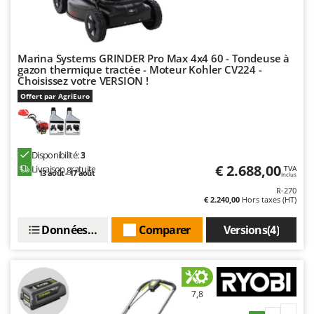
Tondeuses autoportées
Lampacrescia - MGM
Tondeuses débroussailleuses thermiques
Landxcape
Trancheuses
LAR Casalinghi
Marina Systems GRINDER Pro Max 4x4 60 - Tondeuse à
Trancheuses de sol
gazon thermique tractée - Moteur Kohler CV224 -
Lavor
Choisissez votre VERSION !
Transpalettes
Linea VZ
Offert par AgriEuro
Treuils de débardage
Lisam
Tronçonneuses
Lotusgrill
Disponibilité:
3
V
M
€ 2.688,00
Livraison gratuite
Vêtements de Sécurité
TVA
13 août - 17 août
M.A.I.BO.
Inclus
Vibroculteurs à tracteur
R-270
Macom
€ 2.240,00
Hors taxes (HT)
Macte Ovens
Données techniques
Comparer
Versions(4)
Makita
MAMMAMIA
Marcato
7,8
Marina Systems