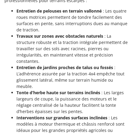
professionnelles pour terrains escarpés :
Worx
Entretien de pelouses en terrain vallonné
: Les quatre
Y
roues motrices permettent de tondre facilement des
Yard Force
surfaces en pente, sans interruptions dues au manque
de traction.
Z
Travaux sur zones avec obstacles naturels
: La
Zanon
structure robuste et la traction intégrale permettent de
Zephir
travailler sur des sols avec racines, pierres ou
ZGrills
irrégularités, en maintenant vitesse et précision
constantes.
Zodiac
Entretien de jardins proches de talus ou fossés
:
Zomax
L’adhérence assurée par la traction 4x4 empêche tout
glissement latéral, même sur terrain humide ou
meuble.
Tonte d’herbe haute sur terrains inclinés
: Les larges
largeurs de coupe, la puissance des moteurs et le
réglage centralisé de la hauteur facilitent la tonte
d’herbes épaisses sur les pentes.
Interventions sur grandes surfaces inclinées
: Les
modèles à moteur thermique et châssis renforcé sont
idéaux pour les grandes propriétés agricoles ou