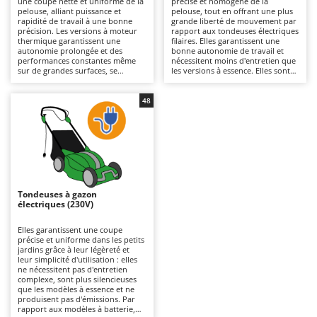
une coupe nette et uniforme de la
précise et homogène de la
Autolaveuses
Ambrogio Robot
pelouse, alliant puissance et
pelouse, tout en offrant une plus
rapidité de travail à une bonne
grande liberté de mouvement par
Autres produits
Annovi Reverberi
précision. Les versions à moteur
rapport aux tondeuses électriques
thermique garantissent une
filaires. Elles garantissent une
autonomie prolongée et des
bonne autonomie de travail et
ANTHBOT
performances constantes même
nécessitent moins d'entretien que
B
sur de grandes surfaces, se
les versions à essence. Elles sont
Balayeuses
Archman
distinguant des modèles
plus silencieuses et écologiques, ce
électriques ou à batterie par leur
qui les rend également adaptées
Bancs de scie pour le bois - Scies à bûches
Arco
puissance supérieure et leur
aux environnements résidentiels.
48
capacité à affronter une herbe
Pour maintenir leur efficacité, il
Barbecues
Ardes
plus dense. Pour les maintenir
suffit de vérifier régulièrement les
efficaces, il est nécessaire de
lames et de ne pas oublier de
Bennes pour tracteur
Argo
contrôler régulièrement le filtre à
recharger les batteries après
air, l’huile et les bougies.
utilisation et pendant les périodes
Brosses pour sols extérieurs
Ariete
où la machine n'est pas utilisée.
Brouettes à moteur
Artus
Tondeuses à gazon
Broyeurs à axe horizontal pour tracteur
Attila
électriques (230V)
Broyeurs de branches et végétaux
Ausonia
Elles garantissent une coupe
précise et uniforme dans les petits
Butteurs pour tracteur
Awelco
jardins grâce à leur légèreté et
leur simplicité d'utilisation : elles
ne nécessitent pas d'entretien
C
B
complexe, sont plus silencieuses
Chargeurs de batterie - Démarreurs
Baesso
que les modèles à essence et ne
produisent pas d'émissions. Par
Charrues pour tracteur
Bahco
rapport aux modèles à batterie,