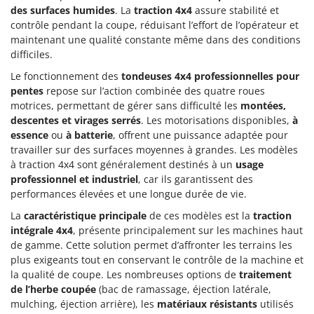
Oriental Koshin
des surfaces humides
. La
traction 4x4
assure stabilité et
contrôle pendant la coupe, réduisant l’effort de l’opérateur et
Outdoorchef
maintenant une qualité constante même dans des conditions
difficiles.
P
Palazzetti
Le fonctionnement des
tondeuses 4x4 professionnelles pour
Palumbo Pavi
pentes
repose sur l’action combinée des quatre roues
motrices, permettant de gérer sans difficulté les
montées,
Partisani
descentes et virages serrés
. Les motorisations disponibles,
à
Paterlini
essence
ou
à batterie
, offrent une puissance adaptée pour
travailler sur des surfaces moyennes à grandes. Les modèles
Philips
à traction 4x4 sont généralement destinés à un
usage
Pramac
professionnel et industriel
, car ils garantissent des
performances élevées et une longue durée de vie.
Prismafood
La
caractéristique principale
de ces modèles est la
traction
R
intégrale 4x4
, présente principalement sur les machines haut
R.G.V.
de gamme. Cette solution permet d’affronter les terrains les
Rato
plus exigeants tout en conservant le contrôle de la machine et
la qualité de coupe. Les nombreuses options de
traitement
Reber
de l’herbe coupée
(bac de ramassage, éjection latérale,
Redback
mulching, éjection arrière), les
matériaux résistants
utilisés