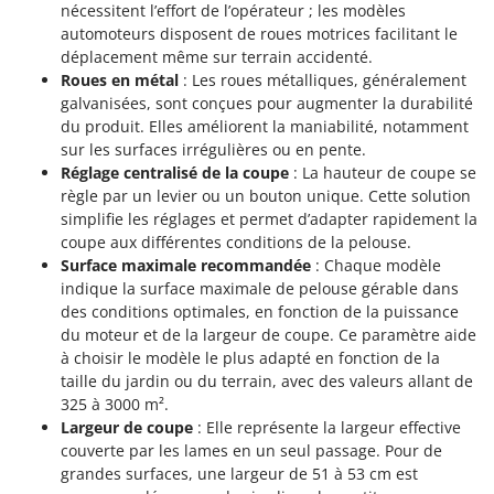
nécessitent l’effort de l’opérateur ; les modèles
Stiga
automoteurs disposent de roues motrices facilitant le
Stocker
déplacement même sur terrain accidenté.
Sunseeker
Roues en métal
: Les roues métalliques, généralement
galvanisées, sont conçues pour augmenter la durabilité
du produit. Elles améliorent la maniabilité, notamment
T
Tecla
sur les surfaces irrégulières ou en pente.
Réglage centralisé de la coupe
: La hauteur de coupe se
TecnoGen
règle par un levier ou un bouton unique. Cette solution
Tellarini Pompe
simplifie les réglages et permet d’adapter rapidement la
Telwin
coupe aux différentes conditions de la pelouse.
Surface maximale recommandée
: Chaque modèle
Tenco
indique la surface maximale de pelouse gérable dans
Tineco
des conditions optimales, en fonction de la puissance
du moteur et de la largeur de coupe. Ce paramètre aide
Titania
à choisir le modèle le plus adapté en fonction de la
Tornado
taille du jardin ou du terrain, avec des valeurs allant de
325 à 3000 m².
Tre Spade
Largeur de coupe
: Elle représente la largeur effective
Trev - Abrek - TecnoVIR
couverte par les lames en un seul passage. Pour de
Trotec
grandes surfaces, une largeur de 51 à 53 cm est