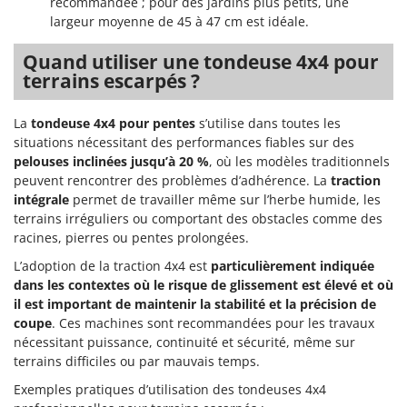
recommandée ; pour des jardins plus petits, une
Troy-Bilt
largeur moyenne de 45 à 47 cm est idéale.
U
Quand utiliser une tondeuse 4x4 pour
Udor
terrains escarpés ?
Unger
La
tondeuse 4x4 pour pentes
s’utilise dans toutes les
V
situations nécessitant des performances fiables sur des
Verdemax
pelouses inclinées jusqu’à 20 %
, où les modèles traditionnels
Vesco
peuvent rencontrer des problèmes d’adhérence. La
traction
Volpi
intégrale
permet de travailler même sur l’herbe humide, les
terrains irréguliers ou comportant des obstacles comme des
W
racines, pierres ou pentes prolongées.
Waldner
L’adoption de la traction 4x4 est
particulièrement indiquée
Weber
dans les contextes où le risque de glissement est élevé et où
il est important de maintenir la stabilité et la précision de
WIDU
coupe
. Ces machines sont recommandées pour les travaux
Wiper EcoRobot
nécessitant puissance, continuité et sécurité, même sur
Wolf Garten
terrains difficiles ou par mauvais temps.
Wortex
Exemples pratiques d’utilisation des tondeuses 4x4