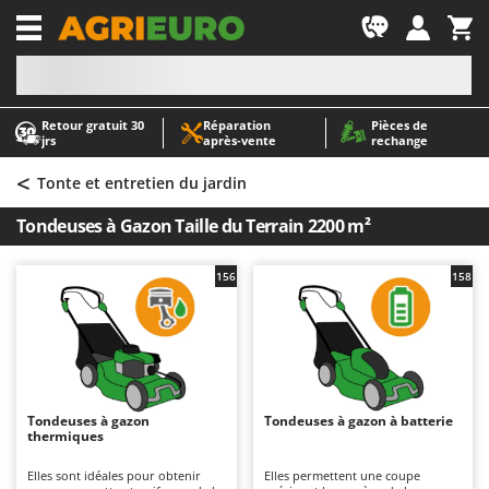
-1
Retour gratuit 30
Réparation
Pièces de
A
A
jrs
après‑vente
rechange
Abris de jardin
ABAC
<
Accessoires pour tracteurs tondeuses autoportés
AgriEuro Premium
Tonte et entretien du jardin
Aérateurs Scarificateurs pour gazon
AgriEuro TOP-LINE
Tondeuses à Gazon Taille du Terrain 2200 m²
Arracheuses de pommes de terre pour tracteur
AGT
Aspirateurs - Balais Électriques
Aima
156
158
Aspirateurs à cendres
Airmec
Aspirateurs à feuilles sur roues
AL-KO
Aspirateurs de piscine
ALA 2000
Aspirateurs Multifonctions
Alce
Tondeuses à gazon
Tondeuses à gazon à batterie
thermiques
Atomiseurs agricoles pour tracteurs
Alpina
Atomiseurs pour traitements
Ama
Elles sont idéales pour obtenir
Elles permettent une coupe