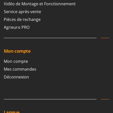
Tondeuses autoportées
Lampacrescia - MGM
Vidéo de Montage et Fonctionnement
Tondeuses débroussailleuses thermiques
Landxcape
Service après-vente
Trancheuses
LAR Casalinghi
Pièces de rechange
Trancheuses de sol
Lavor
Agrieuro PRO
Transpalettes
Linea VZ
Treuils de débardage
Lisam
Tronçonneuses
Lotusgrill
Mon compte
V
M
Mon compte
Vêtements de Sécurité
M.A.I.BO.
Mes commandes
Vibroculteurs à tracteur
Macom
Déconnexion
Macte Ovens
Makita
MAMMAMIA
Marcato
Marina Systems
Langue