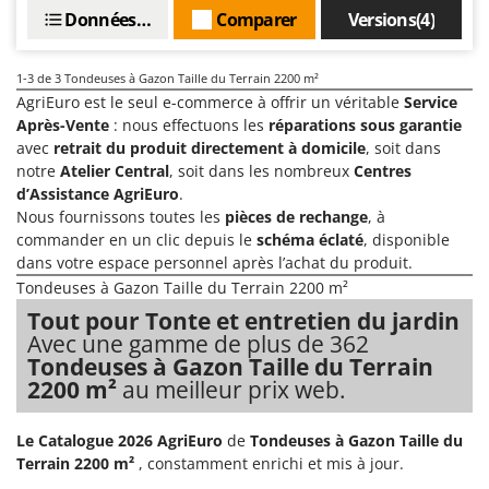
Machines pour la transformation des fruits
Famur
Données techniques
Comparer
Versions(4)
Machines sous vide
FARMER
Motobineuses
1-3
de 3 Tondeuses à Gazon Taille du Terrain 2200 m²
FBC
AgriEuro est le seul e-commerce à offrir un véritable
Service
Motoculteurs
Ferrari Group
Après-Vente
: nous effectuons les
réparations sous garantie
Motofaucheuses
Ferroni
avec
retrait du produit directement à domicile
, soit dans
notre
Atelier Central
, soit dans les nombreux
Centres
Motopompes pour irrigation
Ferrua
d’Assistance AgriEuro
.
Moulins à céréales électriques
FIAC
Nous fournissons toutes les
pièces de rechange
, à
Moulins à farine
commander en un clic depuis le
schéma éclaté
, disponible
FIEM
dans votre espace personnel après l’achat du produit.
Fimar
N
Tondeuses à Gazon Taille du Terrain 2200 m²
Nettoyeurs et Balais à vapeur
FINI
Tout pour Tonte et entretien du jardin
Nettoyeurs haute pression
Avec une gamme de plus de 362
Fiorentini
Tondeuses à Gazon Taille du Terrain
Nettoyeurs tapis, moquettes et tapisseries
Fiskars
2200 m²
au meilleur prix web.
Flymo
P
Peignes vibreurs et Secoueurs à olives
Le Catalogue 2026 AgriEuro
de
Tondeuses à Gazon Taille du
Fontana Forni
Pelles rétros pour tracteur
Terrain 2200 m²
, constamment enrichi et mis à jour.
Forest Master