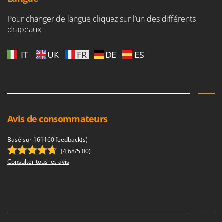
Master
Pour changer de langue cliquez sur l’un des différents
Mastercook
drapeaux
Masterpro
McCulloch
IT
UK
FR
DE
ES
MCH
Michelin
Mille
Minox
Avis de consommateurs
Mockmill
More than chef
Basé sur 161160 feedback(s)
(4,68/5.00)
MOSA
Consulter tous les avis
MOVA
Mowox
MTD