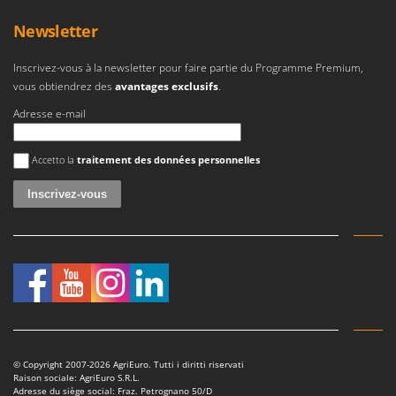
N
New O.M.R.A.
Newsletter
Nilfisk
Ninja
Inscrivez-vous à la newsletter pour faire partie du Programme Premium,
vous obtiendrez des
avantages exclusifs
.
Novatec
Adresse e-mail
Novital
NuAir
Une erreur est survenue
Accetto la
traitement des données personnelles
NuovaFac
O
Officine Savioli
Oliviero
Olix
OMA
Omas
Ompagrill
© Copyright 2007-2026 AgriEuro. Tutti i diritti riservati
Ooni
Raison sociale: AgriEuro S.R.L.
Adresse du siège social: Fraz. Petrognano 50/D