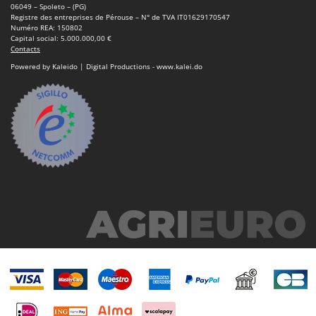
Oriental Koshin
06049 – Spoleto – (PG)
Registre des entreprises de Pérouse – N° de TVA IT01629170547
Outdoorchef
Numéro REA: 150802
Capital social: 5.000.000,00 €
Contacts
P
Powered by Kaleido | Digital Productions - www.kalei.do
Palazzetti
Palumbo Pavi
Partisani
Paterlini
Philips
Pramac
Prismafood
R
R.G.V.
Rato
Reber
Redback