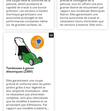
une coupe nette et uniforme de la
précise et homogène de la
Autolaveuses
Ambrogio Robot
pelouse, alliant puissance et
pelouse, tout en offrant une plus
rapidité de travail à une bonne
grande liberté de mouvement par
Autres produits
Annovi Reverberi
précision. Les versions à moteur
rapport aux tondeuses électriques
thermique garantissent une
filaires. Elles garantissent une
autonomie prolongée et des
bonne autonomie de travail et
ANTHBOT
performances constantes même
nécessitent moins d'entretien que
B
sur de grandes surfaces, se
les versions à essence. Elles sont
Balayeuses
Archman
distinguant des modèles
plus silencieuses et écologiques, ce
électriques ou à batterie par leur
qui les rend également adaptées
Bancs de scie pour le bois - Scies à bûches
Arco
puissance supérieure et leur
aux environnements résidentiels.
48
capacité à affronter une herbe
Pour maintenir leur efficacité, il
Barbecues
Ardes
plus dense. Pour les maintenir
suffit de vérifier régulièrement les
efficaces, il est nécessaire de
lames et de ne pas oublier de
Bennes pour tracteur
Argo
contrôler régulièrement le filtre à
recharger les batteries après
air, l’huile et les bougies.
utilisation et pendant les périodes
Brosses pour sols extérieurs
Ariete
où la machine n'est pas utilisée.
Brouettes à moteur
Artus
Tondeuses à gazon
Broyeurs à axe horizontal pour tracteur
Attila
électriques (230V)
Broyeurs de branches et végétaux
Ausonia
Elles garantissent une coupe
précise et uniforme dans les petits
Butteurs pour tracteur
Awelco
jardins grâce à leur légèreté et
leur simplicité d'utilisation : elles
ne nécessitent pas d'entretien
C
B
complexe, sont plus silencieuses
Chargeurs de batterie - Démarreurs
Baesso
que les modèles à essence et ne
produisent pas d'émissions. Par
Charrues pour tracteur
Bahco
rapport aux modèles à batterie,