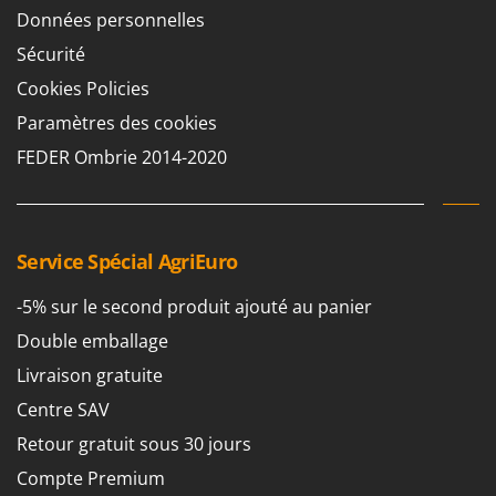
Scies alternatives à batterie
Intex
Données personnelles
Scies de jardin télescopiques
Italyco
Sécurité
Sécateurs électriques à batterie
ITM
Cookies Policies
Sécateurs et Échenilloirs manuels
Paramètres des cookies
J
Sécateurs pneumatiques
JOLLY ITALIA
FEDER Ombrie 2014-2020
Semoirs et Épandeurs d'engrais
K
Socs pour tracteur
KAAZ
Souffleurs aspirateurs pour Feuilles
Karcher
Service Spécial AgriEuro
Soufreuses - Poudreuses à dos
Kasco
Soufreuses - Poudreuses pour tracteur
-5% sur le second produit ajouté au panier
Kemper
Double emballage
Keter
T
Taille-haies
Livraison gratuite
KitchenAid
Taille-haies à bras pour tracteur
Centre SAV
Komo
Tarières
Retour gratuit sous 30 jours
L
Tondeuses à Gazon
Laica
Compte Premium