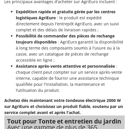
Les principaux avantages d'acheter sur AgriEuro incluent :
Seven Italy
Shark
Expédition rapide et gratuite gérée par les centres
logistiques AgriEuro
: le produit est expédié
Silky
directement depuis l'entrepôt AgriEuro, avec un suivi
Simatech
complet et des délais de livraison rapides ;
Possibilité de commander des pièces de rechange
Sirman
toujours disponibles
: AgriEuro garantit la disponibilité
Skil
à long terme des composants soumis à l'usure ou à la
casse, avec un catalogue de pièces de rechange
Smartwood
accessible en ligne ;
Smeg
Assistance après-vente attentive et personnalisée
:
Snapper
chaque client peut compter sur un service après-vente
interne, capable de fournir une assistance technique
Solidur
qualifiée pour l'installation, la maintenance et
Spice Electronics
l’utilisation du produit.
Spiralmac
Achetez dès maintenant votre tondeuse électrique 2000 W
Spring Protezione
sur AgriEuro et choisissez un produit fiable, soutenu par un
service complet avant et après l'achat.
Spyro
Tout pour Tonte et entretien du jardin
Stanley
Avec une gamme de plus de 365