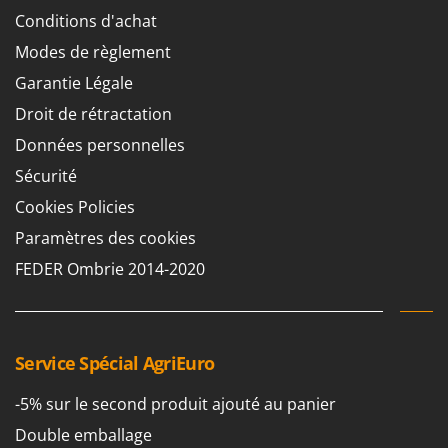
Worx
Conditions d'achat
Y
Modes de règlement
Yard Force
Garantie Légale
Z
Droit de rétractation
Zanon
Données personnelles
Zephir
Sécurité
ZGrills
Cookies Policies
Zodiac
Paramètres des cookies
Zomax
FEDER Ombrie 2014-2020
Service Spécial AgriEuro
-5% sur le second produit ajouté au panier
Double emballage