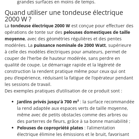
grandes surfaces en moins de temps.
Master
Quand utiliser une tondeuse électrique
Mastercook
2000 W ?
Masterpro
La
tondeuse électrique 2000 W
est conçue pour effectuer des
McCulloch
opérations de tonte sur des
pelouses domestiques de taille
moyenne
, avec des géométries régulières et des pentes
MCH
modérées. La
puissance nominale de 2000 Watt
, supérieure
Michelin
à celle des modèles électriques pour amateurs, permet de
couper de l'herbe de hauteur modérée, sans perdre en
Mille
qualité de coupe. Le démarrage rapide et la légèreté de
Minox
construction la rendent pratique même pour ceux qui ont
Mockmill
peu d’expérience, réduisant la fatigue de l’opérateur pendant
les sessions de travail.
More than chef
Des exemples pratiques d’utilisation de ce produit sont :
MOSA
Jardins privés jusqu'à 700 m²
: la surface recommandée
MOVA
la rend adaptée aux espaces verts de taille moyenne,
même avec de petits obstacles comme des arbres ou
Mowox
des parterres de fleurs, grâce à sa bonne maniabilité ;
MTD
Pelouses de copropriété plates
: l’alimentation
électrique élimine les émissions et le bruit, favorisant