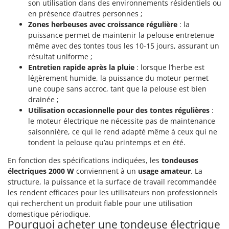
N
son utilisation dans des environnements résidentiels ou
New O.M.R.A.
en présence d’autres personnes ;
Nilfisk
Zones herbeuses avec croissance régulière
: la
puissance permet de maintenir la pelouse entretenue
Ninja
même avec des tontes tous les 10-15 jours, assurant un
Novatec
résultat uniforme ;
Novital
Entretien rapide après la pluie
: lorsque l’herbe est
légèrement humide, la puissance du moteur permet
NuAir
une coupe sans accroc, tant que la pelouse est bien
NuovaFac
drainée ;
Utilisation occasionnelle pour des tontes régulières
:
O
le moteur électrique ne nécessite pas de maintenance
Officine Savioli
saisonnière, ce qui le rend adapté même à ceux qui ne
Oliviero
tondent la pelouse qu’au printemps et en été.
Olix
En fonction des spécifications indiquées, les
tondeuses
électriques 2000 W
conviennent à un
usage amateur
. La
OMA
structure, la puissance et la surface de travail recommandée
Omas
les rendent efficaces pour les utilisateurs non professionnels
qui recherchent un produit fiable pour une utilisation
Ompagrill
domestique périodique.
Ooni
Pourquoi acheter une tondeuse électrique