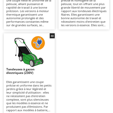
une coupe nette et uniforme de la
précise et homogène de la
Autolaveuses
Ambrogio Robot
pelouse, alliant puissance et
pelouse, tout en offrant une plus
rapidité de travail à une bonne
grande liberté de mouvement par
Autres produits
Annovi Reverberi
précision. Les versions à moteur
rapport aux tondeuses électriques
thermique garantissent une
filaires. Elles garantissent une
autonomie prolongée et des
bonne autonomie de travail et
ANTHBOT
performances constantes même
nécessitent moins d'entretien que
B
sur de grandes surfaces, se
les versions à essence. Elles sont
Balayeuses
Archman
distinguant des modèles
plus silencieuses et écologiques, ce
électriques ou à batterie par leur
qui les rend également adaptées
Bancs de scie pour le bois - Scies à bûches
Arco
puissance supérieure et leur
aux environnements résidentiels.
48
capacité à affronter une herbe
Pour maintenir leur efficacité, il
Barbecues
Ardes
plus dense. Pour les maintenir
suffit de vérifier régulièrement les
efficaces, il est nécessaire de
lames et de ne pas oublier de
Bennes pour tracteur
Argo
contrôler régulièrement le filtre à
recharger les batteries après
air, l’huile et les bougies.
utilisation et pendant les périodes
Brosses pour sols extérieurs
Ariete
où la machine n'est pas utilisée.
Brouettes à moteur
Artus
Tondeuses à gazon
Broyeurs à axe horizontal pour tracteur
Attila
électriques (230V)
Broyeurs de branches et végétaux
Ausonia
Elles garantissent une coupe
précise et uniforme dans les petits
Butteurs pour tracteur
Awelco
jardins grâce à leur légèreté et
leur simplicité d'utilisation : elles
ne nécessitent pas d'entretien
C
B
complexe, sont plus silencieuses
Chargeurs de batterie - Démarreurs
Baesso
que les modèles à essence et ne
produisent pas d'émissions. Par
Charrues pour tracteur
Bahco
rapport aux modèles à batterie,