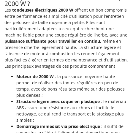
2000 W ?
Oriental Koshin
Les
tondeuses électriques 2000 W
offrent un bon compromis
Outdoorchef
entre performance et simplicité d’utilisation pour l’entretien
des pelouses de taille moyenne à petite. Elles sont
P
particulièrement adaptées à ceux qui recherchent une
Palazzetti
machine fiable pour une coupe régulière de l’herbe, avec une
Palumbo Pavi
puissance suffisante pour travailler en continu
, même en
Partisani
présence d’herbe légèrement haute. La structure légère et
l’absence de moteur à combustion les rendent également
Paterlini
plus faciles à gérer en termes de maintenance et d’utilisation.
Philips
Les principaux avantages de ces produits comprennent :
Pramac
Moteur de 2000 W
: la puissance moyenne-haute
Prismafood
permet de réaliser des tontes régulières en peu de
temps, avec de bons résultats même sur des pelouses
plus denses ;
R
R.G.V.
Structure légère avec coque en plastique
: le matériau
ABS assure une résistance aux chocs et facilite le
Rato
nettoyage, ce qui rend le transport et le stockage plus
Reber
simples ;
Démarrage immédiat via prise électrique
: il suffit de
Redback
connecter le câble à l’alimentation domestique pour