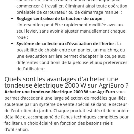
Resto Italia
commencer à travailler, éliminant ainsi toute opération
Ribimex
préalable de carburateur ou de démarrage manuel ;
Réglage centralisé de la hauteur de coupe
:
Ripartrak
l'intervention peut être rapidement modifiée avec un
Ritter
seul levier, sans avoir à ajuster manuellement chaque
roue ;
River Systems
Système de collecte ou d'évacuation de l'herbe
: la
Robomow
possibilité de choisir entre un panier, un mulching ou
une évacuation arrière permet d’adapter la coupe aux
Rossofuoco
différentes conditions de la pelouse et aux préférences
Rover Pompe
de l’utilisateur.
Royal Food
Quels sont les avantages d'acheter une
Ryobi
tondeuse électrique 2000 W sur AgriEuro ?
Acheter une tondeuse électrique 2000 W sur AgriEuro
vous
S
permet d'accéder à une large sélection de modèles qualifiés,
S.T.P.
soutenue par un système de vente spécialisé dans le secteur
Santos
de l'entretien du jardin. Chaque produit est décrit de manière
détaillée et accompagné de fiches techniques complètes pour
Sbaraglia
faciliter un choix éclairé en fonction des besoins réels
Schnitzer
d’utilisation.