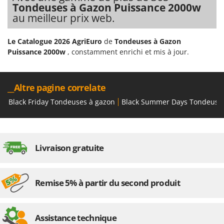
Stiga
Tondeuses à Gazon Puissance 2000w
au meilleur prix web.
Stocker
Sunseeker
Le Catalogue 2026 AgriEuro
de
Tondeuses à Gazon
Puissance 2000w
, constamment enrichi et mis à jour.
T
Tecla
TecnoGen
__Altre pagine correlate
Tellarini Pompe
Black Friday Tondeuses à gazon
Black Summer Days Tondeuse
Telwin
Tenco
Tineco
Livraison gratuite
Titania
Tornado
Remise 5% à partir du second produit
Tre Spade
Trev - Abrek - TecnoVIR
Trotec
Assistance technique