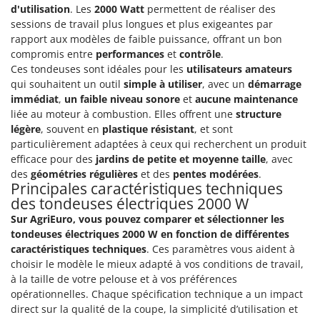
Pulvérisateurs
d'utilisation
. Les
2000 Watt
permettent de réaliser des
GRIFO
sessions de travail plus longues et plus exigeantes par
Pulvérisateurs portés
GVS
rapport aux modèles de faible puissance, offrant un bon
compromis entre
performances
et
contrôle
.
GYS
R
Rafraîchisseurs d'air par évaporation
Ces tondeuses sont idéales pour les
utilisateurs amateurs
qui souhaitent un outil
simple à utiliser
, avec un
démarrage
H
Rampes de chargement en aluminium
Hailo
immédiat
,
un faible niveau sonore
et
aucune maintenance
Râpes à fromage électriques
liée au moteur à combustion. Elles offrent une
structure
Helvi
légère
, souvent en
plastique résistant
, et sont
Râteaux pour tracteur
Henx
particulièrement adaptées à ceux qui recherchent un produit
Remplisseuses
efficace pour des
jardins de petite et moyenne taille
, avec
HiKOKI
des
géométries régulières
et des
pentes modérées
.
Robots nettoyeurs de piscine
Honda
Principales caractéristiques techniques
Robots Tondeuses
des tondeuses électriques 2000 W
I
Rogneuses de souches
Sur AgriEuro, vous pouvez comparer et sélectionner les
Idromatic
tondeuses électriques 2000 W en fonction de différentes
Rouleaux pour tracteur
Il-Tec
caractéristiques techniques
. Ces paramètres vous aident à
choisir le modèle le mieux adapté à vos conditions de travail,
Imperia
S
à la taille de votre pelouse et à vos préférences
Scies à os
Infaco
opérationnelles. Chaque spécification technique a un impact
Scies à Ruban
Intec
direct sur la qualité de la coupe, la simplicité d’utilisation et