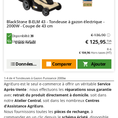
Machines pour la transformation des fruits
Famur
Machines sous vide
FARMER
Motobineuses
FBC
BlackStone B-ELM 43 - Tondeuse à gazon électrique -
Motoculteurs
2000W - Coupe de 43 cm
Ferrari Group
Motofaucheuses
€ 136,90
Ferroni
Disponibilité:
39
€ 125,95
Livraison gratuite
Motopompes pour irrigation
TVA
12 août - 14 août
Ferrua
Inclus
Moulins à céréales électriques
R-6
FIAC
€ 104,96
Hors taxes (HT)
Moulins à farine
FIEM
Données techniques
Comparer
Ajouter
Fimar
N
Nettoyeurs et Balais à vapeur
FINI
1-4
de 4 Tondeuses à Gazon Puissance 2000w
Nettoyeurs haute pression
Fiorentini
AgriEuro est le seul e-commerce à offrir un véritable
Service
Nettoyeurs tapis, moquettes et tapisseries
Après-Vente
: nous effectuons les
réparations sous garantie
Fiskars
avec
retrait du produit directement à domicile
, soit dans
Flymo
P
notre
Atelier Central
, soit dans les nombreux
Centres
Peignes vibreurs et Secoueurs à olives
d’Assistance AgriEuro
.
Fontana Forni
Pelles rétros pour tracteur
Nous fournissons toutes les
pièces de rechange
, à
Forest Master
commander en un clic depuis le
schéma éclaté
, disponible