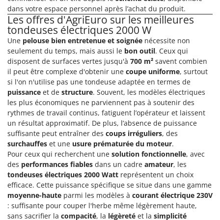
Perches Élagueuses
Francini
dans votre espace personnel après l’achat du produit.
Pétrins à Spirale
Les offres d'AgriEuro sur les meilleures
tondeuses électriques 2000 W
G
Piscines
G3 Ferrari
Une
pelouse bien entretenue et soignée
nécessite non
Planteuses de pommes de terre pour tracteur
seulement du temps, mais aussi le
bon outil
. Ceux qui
Gardena
Plateaux de coupe pour tracteur
disposent de surfaces vertes jusqu'à
700 m²
savent combien
Garofalo
il peut être complexe d'obtenir une
coupe uniforme
, surtout
Plumeuses
GeoTech
si l'on n'utilise pas une tondeuse adaptée en termes de
Pompes d'irrigation à tracteur
puissance
et de
structure
. Souvent, les modèles électriques
GeoTech Pro
les plus économiques ne parviennent pas à soutenir des
Pompes de transfert
Gierre
rythmes de travail continus, fatiguent l’opérateur et laissent
Pompes immergées électriques
un résultat approximatif. De plus, l’absence de puissance
Ginko - MGM
suffisante peut entraîner des
coups irréguliers
, des
Postes à souder
Gipeco
surchauffes
et une
usure prématurée du moteur
.
Poussoirs à saucisse
Pour ceux qui recherchent une
solution fonctionnelle
, avec
Girmi
Power Stations - Batteries - Centrales électriques portables
des
performances fiables
dans un cadre
amateur
, les
GRAEF
tondeuses électriques 2000 Watt
représentent un choix
Presses à pellets
Gre
efficace. Cette puissance spécifique se situe dans une gamme
Pressoirs à fruits
moyenne-haute
parmi les modèles à
courant électrique 230V
GreenBay
: suffisante pour couper l'herbe même légèrement haute,
Pressoirs à Raisin
Greenworks
sans sacrifier la
compacité
, la
légèreté
et la
simplicité