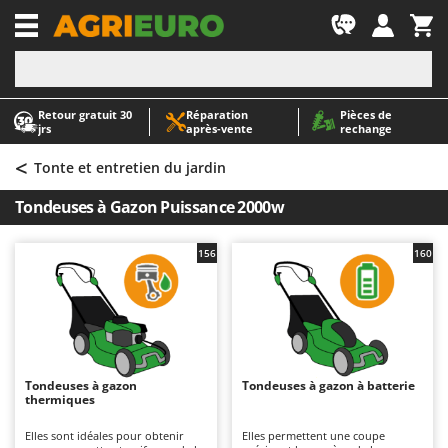
-1
Retour gratuit 30
Réparation
Pièces de
A
A
jrs
après‑vente
rechange
Abris de jardin
ABAC
<
Accessoires pour tracteurs tondeuses autoportés
AgriEuro Premium
Tonte et entretien du jardin
Aérateurs Scarificateurs pour gazon
AgriEuro TOP-LINE
Tondeuses à Gazon Puissance 2000w
Arracheuses de pommes de terre pour tracteur
AGT
Aspirateurs - Balais Électriques
Aima
156
160
Aspirateurs à cendres
Airmec
Aspirateurs à feuilles sur roues
AL-KO
Aspirateurs de piscine
ALA 2000
Aspirateurs Multifonctions
Alce
Tondeuses à gazon
Tondeuses à gazon à batterie
thermiques
Atomiseurs agricoles pour tracteurs
Alpina
Atomiseurs pour traitements
Ama
Elles sont idéales pour obtenir
Elles permettent une coupe