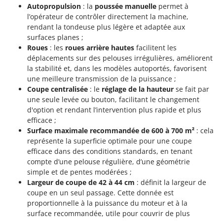
Tondeuses autoportées
Lampacrescia - MGM
Autopropulsion
: la
poussée manuelle
permet à
l’opérateur de contrôler directement la machine,
Tondeuses débroussailleuses thermiques
Landxcape
rendant la tondeuse plus légère et adaptée aux
Trancheuses
LAR Casalinghi
surfaces planes ;
Trancheuses de sol
Roues
: les
roues arrière hautes
facilitent les
Lavor
déplacements sur des pelouses irrégulières, améliorent
Transpalettes
Linea VZ
la stabilité et, dans les modèles autoportés, favorisent
Treuils de débardage
une meilleure transmission de la puissance ;
Lisam
Coupe centralisée
: le
réglage de la hauteur
se fait par
Tronçonneuses
Lotusgrill
une seule levée ou bouton, facilitant le changement
d'option et rendant l’intervention plus rapide et plus
V
M
Vêtements de Sécurité
efficace ;
M.A.I.BO.
Surface maximale recommandée de 600 à 700 m²
: cela
Vibroculteurs à tracteur
Macom
représente la superficie optimale pour une coupe
efficace dans des conditions standards, en tenant
Macte Ovens
compte d’une pelouse régulière, d’une géométrie
Makita
simple et de pentes modérées ;
MAMMAMIA
Largeur de coupe de 42 à 44 cm
: définit la largeur de
coupe en un seul passage. Cette donnée est
Marcato
proportionnelle à la puissance du moteur et à la
Marina Systems
surface recommandée, utile pour couvrir de plus