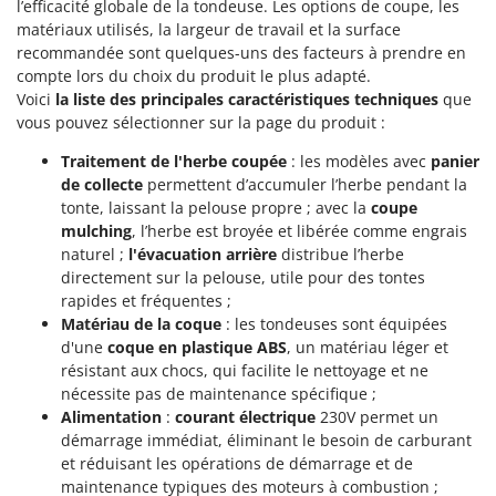
Scies alternatives à batterie
l’efficacité globale de la tondeuse. Les options de coupe, les
Intex
matériaux utilisés, la largeur de travail et la surface
Scies de jardin télescopiques
Italyco
recommandée sont quelques-uns des facteurs à prendre en
Sécateurs électriques à batterie
compte lors du choix du produit le plus adapté.
ITM
Voici
la liste des principales caractéristiques techniques
que
Sécateurs et Échenilloirs manuels
vous pouvez sélectionner sur la page du produit :
J
Sécateurs pneumatiques
JOLLY ITALIA
Traitement de l'herbe coupée
: les modèles avec
panier
Semoirs et Épandeurs d'engrais
de collecte
permettent d’accumuler l’herbe pendant la
K
Socs pour tracteur
tonte, laissant la pelouse propre ; avec la
coupe
KAAZ
mulching
, l’herbe est broyée et libérée comme engrais
Souffleurs aspirateurs pour Feuilles
Karcher
naturel ;
l'évacuation arrière
distribue l’herbe
Soufreuses - Poudreuses à dos
Kasco
directement sur la pelouse, utile pour des tontes
rapides et fréquentes ;
Soufreuses - Poudreuses pour tracteur
Kemper
Matériau de la coque
: les tondeuses sont équipées
Keter
d'une
coque en plastique ABS
, un matériau léger et
T
Taille-haies
résistant aux chocs, qui facilite le nettoyage et ne
KitchenAid
nécessite pas de maintenance spécifique ;
Taille-haies à bras pour tracteur
Komo
Alimentation
:
courant électrique
230V permet un
Tarières
démarrage immédiat, éliminant le besoin de carburant
L
et réduisant les opérations de démarrage et de
Tondeuses à Gazon
Laica
maintenance typiques des moteurs à combustion ;