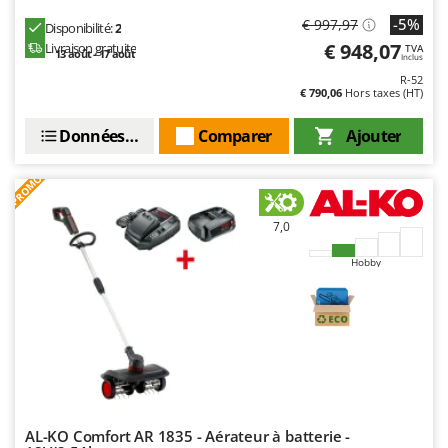
-5%
€ 997,97
Disponibilité:
2
€ 948,07
Livraison gratuite
TVA
13 août - 17 août
Inclus
R-52
€ 790,06
Hors taxes (HT)
Données techniques
Comparer
Ajouter
PROMO
7,0
Hobby
AL-KO Comfort AR 1835 - Aérateur à batterie -