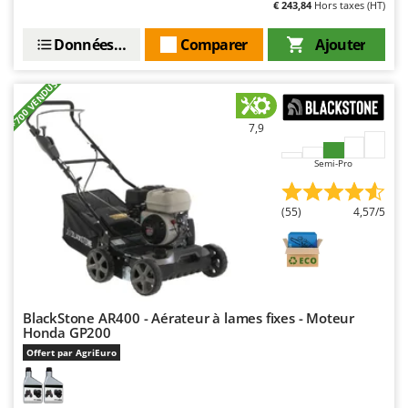
Perches Élagueuses
€ 243,84
Hors taxes (HT)
Francini
Pétrins à Spirale
Données techniques
Comparer
Ajouter
G
Piscines
G3 Ferrari
Planteuses de pommes de terre pour tracteur
+700 VENDUS
Gardena
Plateaux de coupe pour tracteur
Garofalo
7,9
Plumeuses
GeoTech
Semi-Pro
Pompes d'irrigation à tracteur
GeoTech Pro
Pompes de transfert
Gierre
(55)
4,57/5
Pompes immergées électriques
Ginko - MGM
Postes à souder
Gipeco
Poussoirs à saucisse
Girmi
Power Stations - Batteries - Centrales électriques portables
GRAEF
BlackStone AR400 - Aérateur à lames fixes - Moteur
Presses à pellets
Honda GP200
Gre
Offert par AgriEuro
Pressoirs à fruits
GreenBay
Pressoirs à Raisin
Greenworks