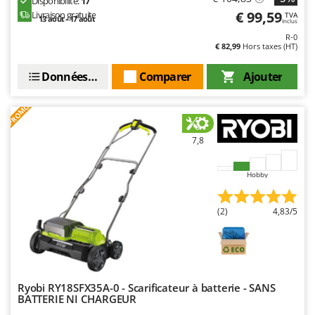
Disponibilité:
17
€ 99,59
Livraison gratuite
TVA
13 août - 17 août
Inclus
R-0
€ 82,99
Hors taxes (HT)
Données techniques
Comparer
Ajouter
PROMO
7,8
Hobby
(2)
4,83/5
Ryobi RY18SFX35A-0 - Scarificateur à batterie - SANS
BATTERIE NI CHARGEUR