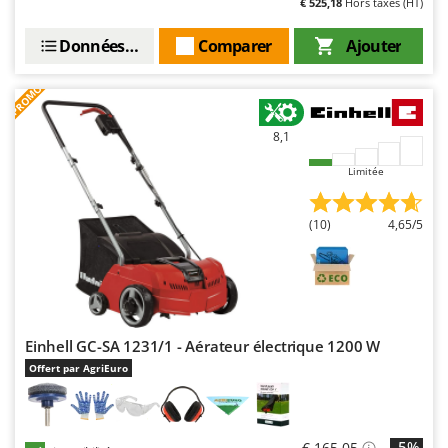
€ 525,18
Hors taxes (HT)
Worx
Données techniques
Comparer
Ajouter
Y
Yard Force
PROMO
Z
Zanon
8,1
Zephir
Limitée
ZGrills
Zodiac
(10)
4,65/5
Zomax
Einhell GC-SA 1231/1 - Aérateur électrique 1200 W
Offert par AgriEuro
-5%
€ 165,05