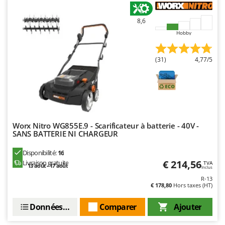
Stiga
Stocker
8,6
Hobby
Sunseeker
T
(31)
4,77/5
Tecla
TecnoGen
Tellarini Pompe
Telwin
Tenco
Worx Nitro WG855E.9 - Scarificateur à batterie - 40V -
SANS BATTERIE NI CHARGEUR
Tineco
Disponibilité:
16
Titania
€ 214,56
Livraison gratuite
TVA
13 août - 17 août
Inclus
Tornado
R-13
Tre Spade
€ 178,80
Hors taxes (HT)
Trev - Abrek - TecnoVIR
Données techniques
Comparer
Ajouter
Trotec