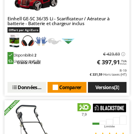
Master
Mastercook
Einhell GE-SC 36/35 Li - Scarificateur / Aérateur à
Masterpro
batterie - Batterie et chargeur inclus
McCulloch
Offert par AgriEuro
MCH
Michelin
€ 423,83
Disponibilité:
2
Mille
€ 397,91
Livraison gratuite
TVA
13 août - 17 août
Inclus
Minox
R-19
€ 331,59
Hors taxes (HT)
Mockmill
More than chef
Données techniques
Comparer
Versions(3)
MOSA
+2000 VENDUS
MOVA
Mowox
7,9
MTD
Limitée