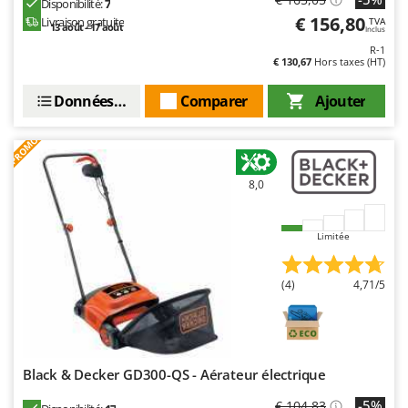
Disponibilité:
7
€ 156,80
Livraison gratuite
TVA
13 août - 17 août
Inclus
R-1
€ 130,67
Hors taxes (HT)
Données techniques
Comparer
Ajouter
PROMO
8,0
Limitée
(4)
4,71/5
Black & Decker GD300-QS - Aérateur électrique
-5%
€ 104,83