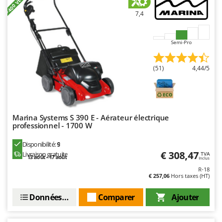
+400 VENDUS
Seven Italy
7,4
Shark
Silky
Semi-Pro
Simatech
Sirman
(51)
4,44/5
Skil
Smartwood
Smeg
Marina Systems S 390 E - Aérateur électrique
Snapper
professionnel - 1700 W
Solidur
Disponibilité:
9
Spice Electronics
€ 308,47
Livraison gratuite
TVA
13 août - 17 août
Inclus
Spiralmac
R-18
€ 257,06
Hors taxes (HT)
Spring Protezione
Données techniques
Comparer
Ajouter
Spyro
Stanley