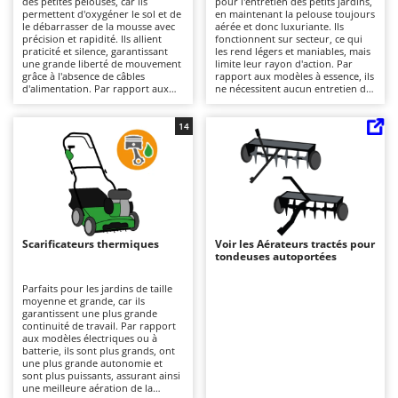
des petites pelouses, car ils
pour l'entretien des petits jardins,
Autolaveuses
Ambrogio Robot
permettent d'oxygéner le sol et de
en maintenant la pelouse toujours
le débarrasser de la mousse avec
aérée et donc luxuriante. Ils
Autres produits
Annovi Reverberi
précision et rapidité. Ils allient
fonctionnent sur secteur, ce qui
praticité et silence, garantissant
les rend légers et maniables, mais
une grande liberté de mouvement
limite leur rayon d'action. Par
ANTHBOT
grâce à l'absence de câbles
rapport aux modèles à essence, ils
B
d'alimentation. Par rapport aux
ne nécessitent aucun entretien du
Balayeuses
Archman
modèles à essence, ils nécessitent
moteur et sont plus silencieux. À
moins d'entretien, qui se limite à
la fin du travail, il est important de
Bancs de scie pour le bois - Scies à bûches
Arco
la recharge et à la conservation de
nettoyer le rotor et de vider le bac
14
la charge de la batterie. Après
de ramassage pour maintenir leur
Barbecues
Ardes
chaque utilisation, il est
efficacité.
recommandé de nettoyer les
Bennes pour tracteur
Argo
lames et de vider le bac de
ramassage.
Brosses pour sols extérieurs
Ariete
Brouettes à moteur
Artus
Scarificateurs thermiques
Voir les Aérateurs tractés pour
Broyeurs à axe horizontal pour tracteur
Attila
tondeuses autoportées
Broyeurs de branches et végétaux
Ausonia
Parfaits pour les jardins de taille
moyenne et grande, car ils
Butteurs pour tracteur
Awelco
garantissent une plus grande
continuité de travail. Par rapport
aux modèles électriques ou à
C
B
batterie, ils sont plus grands, ont
Chargeurs de batterie - Démarreurs
Baesso
une plus grande autonomie et
sont plus puissants, assurant ainsi
Charrues pour tracteur
Bahco
une meilleure aération de la