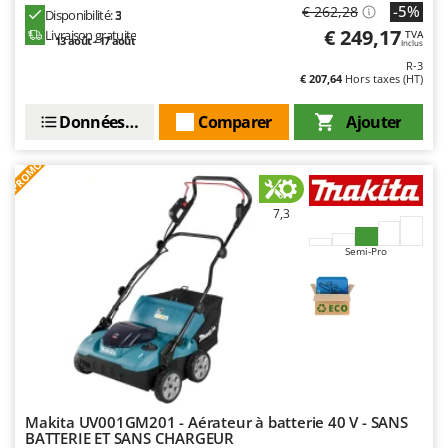
-5%
€ 262,28
Disponibilité:
3
€ 249,17
Livraison gratuite
TVA
13 août - 17 août
Inclus
R-3
€ 207,64
Hors taxes (HT)
Données techniques
Comparer
Ajouter
PROMO
7,3
Semi-Pro
Makita UV001GM201 - Aérateur à batterie 40 V - SANS
BATTERIE ET SANS CHARGEUR