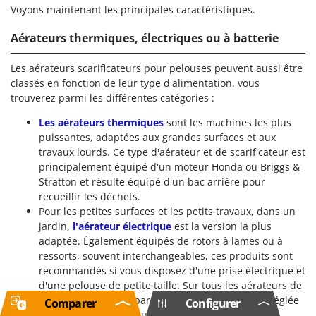
Voyons maintenant les principales caractéristiques.
Aérateurs thermiques, électriques ou à batterie
Les aérateurs scarificateurs pour pelouses peuvent aussi être
classés en fonction de leur type d'alimentation. vous
trouverez parmi les différentes catégories :
Les aérateurs thermiques
sont les machines les plus
puissantes, adaptées aux grandes surfaces et aux
travaux lourds. Ce type d'aérateur et de scarificateur est
principalement équipé d'un moteur Honda ou Briggs &
Stratton et résulte équipé d'un bac arrière pour
recueillir les déchets.
Pour les petites surfaces et les petits travaux, dans un
jardin,
l'aérateur électrique
est la version la plus
adaptée. Également équipés de rotors à lames ou à
ressorts, souvent interchangeables, ces produits sont
recommandés si vous disposez d'une prise électrique et
d'une pelouse de petite taille. Sur tous les aérateurs de
pelouse, la hauteur par rapport au sol peut être réglée
Comparer
Configurer
pour s'adapter à la dureté du terrain.