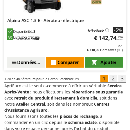
Alpina ASC 1.3 E - Aérateur électrique
-5%
€ 150,25
Disponibilité:
3
€ 142,74
Livraison gratuite
TVA
13 août - 17 août
Inclus
R-1
€ 118,95
Hors taxes (HT)
Données techniques
Comparer
Ajouter
1
2
3
1-20
de 48 Aérateurs pour le Gazon Scarificateurs
AgriEuro est le seul e-commerce à offrir un véritable
Service
Après-Vente
: nous effectuons les
réparations sous garantie
avec
retrait du produit directement à domicile
, soit dans
notre
Atelier Central
, soit dans les nombreux
Centres
d’Assistance AgriEuro
.
Nous fournissons toutes les
pièces de rechange
, à
commander en un clic depuis le
schéma éclaté
, disponible
dans votre espace personnel après l’achat du produit.