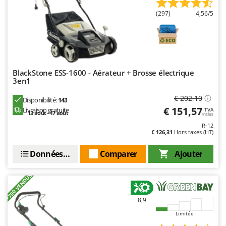
N
New O.M.R.A.
(297)
4,56/5
Nilfisk
Ninja
Novatec
Novital
BlackStone ESS-1600 - Aérateur + Brosse électrique
3en1
NuAir
NuovaFac
€ 202,10
Disponibilité:
143
€ 151,57
Livraison gratuite
TVA
13 août - 17 août
Inclus
O
Officine Savioli
R-12
€ 126,31
Hors taxes (HT)
Oliviero
Données techniques
Comparer
Ajouter
Olix
OMA
+700 VENDUS
Omas
8,9
Ompagrill
Limitée
Ooni