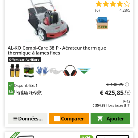
Resto Italia
(6)
4,28/5
Ribimex
Ripartrak
Ritter
River Systems
AL-KO Combi-Care 38 P - Aérateur thermique
Robomow
thermique à lames fixes
Rossofuoco
Offert par AgriEuro
Rover Pompe
Royal Food
€ 488,29
Disponibilité:
1
Ryobi
€ 425,85
Livraison gratuite
TVA
13 août - 17 août
Inclus
S
R-12
S.T.P.
€ 354,88
Hors taxes (HT)
Santos
Données techniques
Comparer
Ajouter
Sbaraglia
Schnitzer