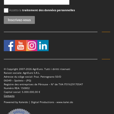
Une erreur est survenue
Accetto la
traitement des données personnelles
© Copyright 2007-2026 AgriEuro. Tutti i diritti riservati
Raison sociale: AgriEuro S.R.L.
Adresse du siège social: Fraz. Petrognano 50/D
06049 – Spoleto – (PG)
Registre des entreprises de Pérouse – N° de TVA IT01629170547
Numéro REA: 150802
Capital social: 5.000.000,00 €
Contacts
Powered by Kaleido | Digital Productions - www.kalei.do