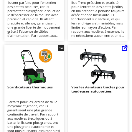
Ils sont parfaits pour l'entretien
Ils offrent précision et praticité
Autolaveuses
Ambrogio Robot
des petites pelouses, car ils
pour l'entretien des petits jardins,
permettent d'oxygéner le sol et de
en maintenant la pelouse toujours
Autres produits
Annovi Reverberi
le débarrasser de la mousse avec
aérée et donc luxuriante. Ils
précision et rapidité. Ils allient
fonctionnent sur secteur, ce qui
ANTHBOT
praticité et silence, garantissant
les rend légers et maniables, mais
B
une grande liberté de mouvement
limite leur rayon d'action. Par
Balayeuses
Archman
grâce à l'absence de câbles
rapport aux modèles à essence, ils
d'alimentation. Par rapport aux
ne nécessitent aucun entretien du
Bancs de scie pour le bois - Scies à bûches
Arco
modèles à essence, ils nécessitent
moteur et sont plus silencieux. À
moins d'entretien, qui se limite à
la fin du travail, il est important de
Barbecues
la recharge et à la conservation de
Ardes
nettoyer le rotor et de vider le bac
14
la charge de la batterie. Après
de ramassage pour maintenir leur
chaque utilisation, il est
Bennes pour tracteur
efficacité.
Argo
recommandé de nettoyer les
lames et de vider le bac de
Brosses pour sols extérieurs
Ariete
ramassage.
Brouettes à moteur
Artus
Broyeurs à axe horizontal pour tracteur
Attila
Scarificateurs thermiques
Voir les Aérateurs tractés pour
tondeuses autoportées
Broyeurs de branches et végétaux
Ausonia
Butteurs pour tracteur
Awelco
Parfaits pour les jardins de taille
moyenne et grande, car ils
garantissent une plus grande
C
B
continuité de travail. Par rapport
Chargeurs de batterie - Démarreurs
Baesso
aux modèles électriques ou à
batterie, ils sont plus grands, ont
Charrues pour tracteur
une plus grande autonomie et
Bahco
sont plus puissants, assurant ainsi