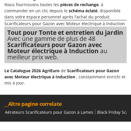
Troy-Bilt
Nous fournissons toutes les
pièces de rechange
, à
commander en un clic depuis le
schéma éclaté
, disponible
U
dans votre espace personnel après l’achat du produit.
Udor
Scarificateurs pour Gazon avec Moteur électrique à Induction
Unger
Tout pour Tonte et entretien du jardin
Avec une gamme de plus de 48
V
Scarificateurs pour Gazon avec
Verdemax
Moteur électrique à Induction
au
Vesco
meilleur prix web.
Volpi
Le Catalogue 2026 AgriEuro
de
Scarificateurs pour Gazon
W
avec Moteur électrique à Induction
, constamment enrichi et
Waldner
mis à jour.
Weber
WIDU
__Altre pagine correlate
Wiper EcoRobot
Aérateurs Scarificateurs pour Gazon à Lames
Black Friday Scar
Wolf Garten
Wortex