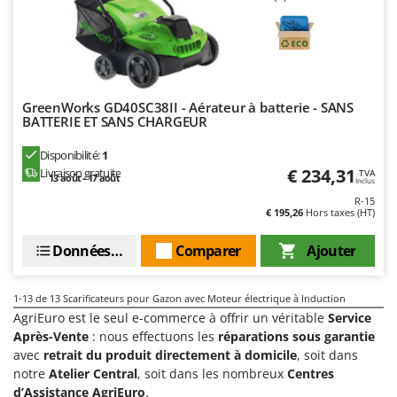
Stiga
Stocker
Sunseeker
T
GreenWorks GD40SC38II - Aérateur à batterie - SANS
Tecla
BATTERIE ET SANS CHARGEUR
TecnoGen
Disponibilité:
1
Tellarini Pompe
€ 234,31
Livraison gratuite
TVA
13 août - 17 août
Inclus
Telwin
R-15
€ 195,26
Hors taxes (HT)
Tenco
Tineco
Données techniques
Comparer
Ajouter
Titania
1-13
de 13 Scarificateurs pour Gazon avec Moteur électrique à Induction
Tornado
AgriEuro est le seul e-commerce à offrir un véritable
Service
Tre Spade
Après-Vente
: nous effectuons les
réparations sous garantie
Trev - Abrek - TecnoVIR
avec
retrait du produit directement à domicile
, soit dans
notre
Atelier Central
, soit dans les nombreux
Centres
Trotec
d’Assistance AgriEuro
.