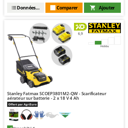
Master
Données techniques
Comparer
Ajouter
Mastercook
Masterpro
McCulloch
6,9
MCH
Michelin
Hobby
Mille
Minox
Mockmill
More than chef
MOSA
Stanley Fatmax SCOEP3801M2-QW - Scarificateur
MOVA
aérateur sur batterie - 2 x 18 V 4 Ah
Offert par AgriEuro
Mowox
MTD