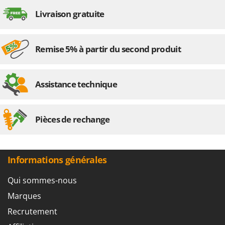
Worx
Livraison gratuite
Y
Yard Force
Remise 5% à partir du second produit
Z
Zanon
Zephir
Assistance technique
ZGrills
Zodiac
Pièces de rechange
Zomax
Informations générales
Qui sommes-nous
Marques
Recrutement