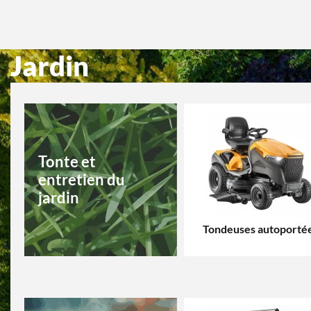
Jardin
Tonte et
entretien du
jardin
Tondeuses autoporté