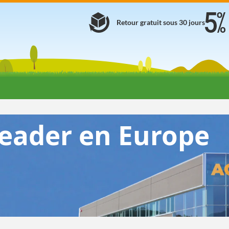
Retour gratuit sous 30 jours
eader en Europe