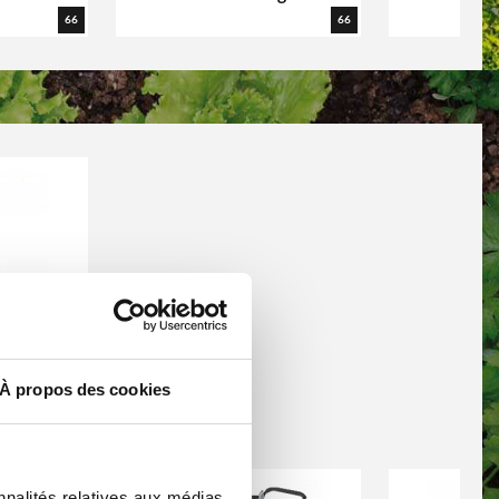
66
66
uses
65
À propos des cookies
nnalités relatives aux médias