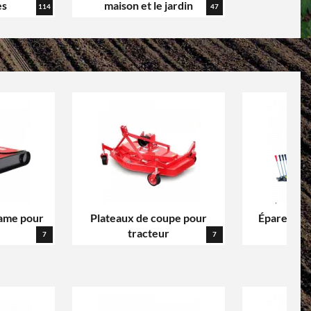
es
maison et le jardin
114
47
lame pour
Plateaux de coupe pour
Épareuses 
tracteur
7
7