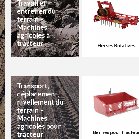
Travail et
entretien du
terrain –
Machines
agricoles à
tracteur
Herses Rotatives
Transport,
déplacement,
nivellement du
terrain –
Machines
agricoles pour
Bennes pour tracteu
tracteur