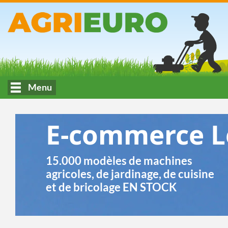
Menu
E-commerce L
15.000 modèles de machines
agricoles, de jardinage, de cuisine
et de bricolage EN STOCK