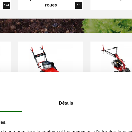
roues
174
15
Tondeuses
Motofauche
débroussailleuses
249
99
Détails
thermiques
ies.
e personnaliser le contenu et les annonces, d'offrir des fonctio