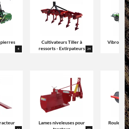
 pierres
Cultivateurs Tiller à
Vibroculte
ressorts - Extirpateurs
4
24
racteur
Lames niveleuses pour
Rouleaux 
tracteur