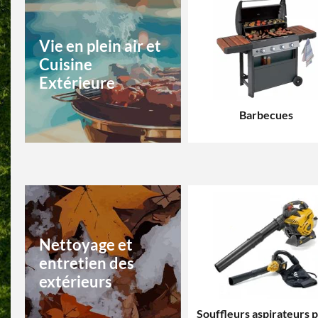
Vie en plein air et
Cuisine
Extérieure
Barbecues
Nettoyage et
entretien des
extérieurs
Souffleurs aspirateurs 