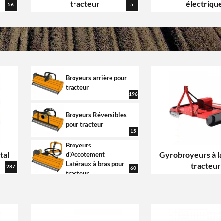
tracteur
électriqu
56
5
Broyeurs arrière pour
tracteur
196
Broyeurs Réversibles
pour tracteur
15
Broyeurs
tal
Gyrobroyeurs à 
d'Accotement
Latéraux à bras pour
tracteur
287
60
tracteur