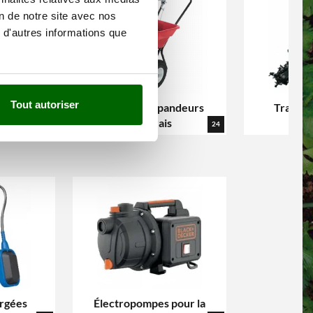
on de notre site avec nos
 d'autres informations que
Tout autoriser
Semoirs et Épandeurs
Tranche
d'engrais
23
24
rgées
Électropompes pour la