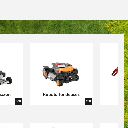
Gazon
Robots Tondeuses
Tail
363
128