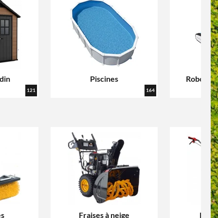
din
Piscines
Robots n
p
121
164
es
Fraises à neige
Lames