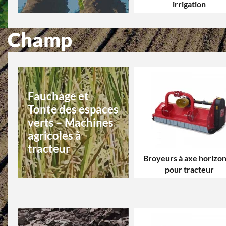
irrigation
Champ
Fauchage et
Tonte des espaces
verts – Machines
agricoles à
tracteur
Broyeurs à axe horizon
pour tracteur