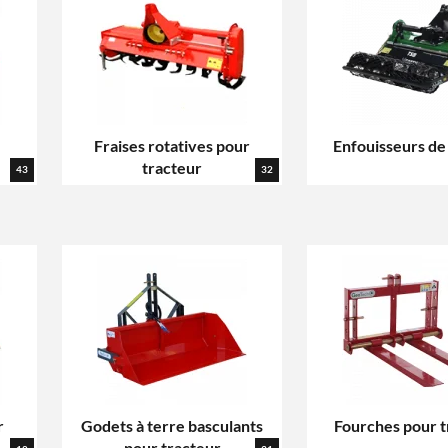
Fraises rotatives pour
Enfouisseurs de
tracteur
43
32
r
Godets à terre basculants
Fourches pour t
pour tracteur