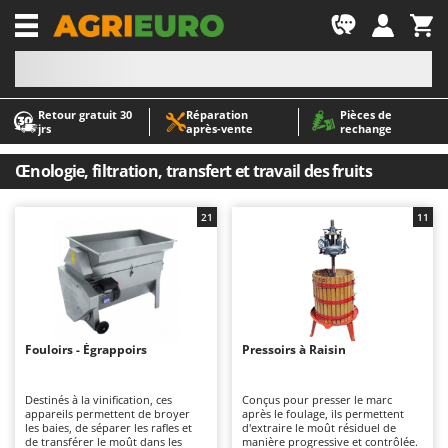
-1
Retour gratuit 30
Réparation
Pièces de
A
A
jrs
après‑vente
rechange
Abris de jardin
ABAC
Accessoires pour tracteurs tondeuses autoportés
AgriEuro Premium
Œnologie, filtration, transfert et travail des fruits
Aérateurs Scarificateurs pour gazon
AgriEuro TOP-LINE
21
11
Arracheuses de pommes de terre pour tracteur
AGT
Aspirateurs - Balais Électriques
Aima
Aspirateurs à cendres
Airmec
Aspirateurs à feuilles sur roues
AL-KO
Aspirateurs de piscine
ALA 2000
Fouloirs - Égrappoirs
Pressoirs à Raisin
Aspirateurs Multifonctions
Alce
Destinés à la vinification, ces
Conçus pour presser le marc
Atomiseurs agricoles pour tracteurs
Alpina
appareils permettent de broyer
après le foulage, ils permettent
les baies, de séparer les rafles et
d'extraire le moût résiduel de
Atomiseurs pour traitements
Ama
de transférer le moût dans les
manière progressive et contrôlée.