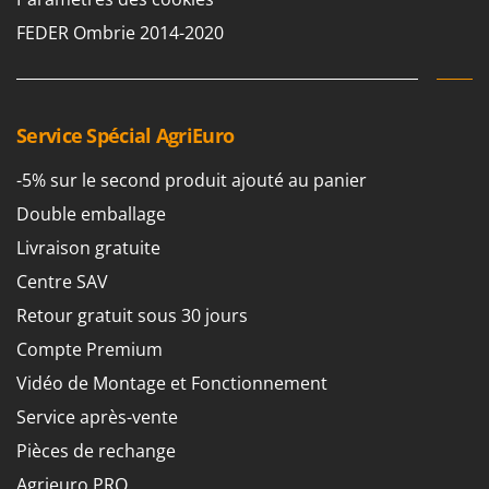
Machines pour la transformation des fruits
Famur
FEDER Ombrie 2014-2020
Machines sous vide
FARMER
Motobineuses
FBC
Motoculteurs
Ferrari Group
Service Spécial AgriEuro
Motofaucheuses
Ferroni
Motopompes pour irrigation
-5% sur le second produit ajouté au panier
Ferrua
Moulins à céréales électriques
Double emballage
FIAC
Moulins à farine
FIEM
Livraison gratuite
Fimar
Centre SAV
N
Nettoyeurs et Balais à vapeur
FINI
Retour gratuit sous 30 jours
Nettoyeurs haute pression
Fiorentini
Compte Premium
Nettoyeurs tapis, moquettes et tapisseries
Fiskars
Vidéo de Montage et Fonctionnement
Flymo
P
Service après-vente
Peignes vibreurs et Secoueurs à olives
Fontana Forni
Pièces de rechange
Pelles rétros pour tracteur
Forest Master
Agrieuro PRO