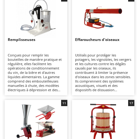
niveau amateur au niveau
Chaudrons électriques pour polenta
Barbieri
professionnel.
Cisailles à gazon à batterie
Batavia
Cisailles taille-haies manuelles
Benassi
Climatiseurs
Beper
Remplisseuses
Effaroucheurs d'oiseaux
Compresseurs d'air électriques
Berkel
Compresseurs pour la récolte des olives et la taille
Bernardi
Conçues pour remplir les
Utilisés pour protéger les
Coupe-bordures - Trimmers
bouteilles de manière pratique et
potagers, les vignobles, les vergers
Bertolini Pumps
régulière, elles facilitent les
et les cultures contre les dégâts
opérations de conditionnement
causés par les oiseaux, ils
Coupe-branches
Besser Vacuum
du vin, de la bière et d'autres
contribuent à limiter la présence
liquides alimentaires. La gamme
d'oiseaux dans les zones sensibles.
Couveuses à œufs
Bestway
comprend des embouteilleuses
Ils comprennent des systèmes
manuelles à chute, des modèles
acoustiques, visuels et des
Cultivateurs Tiller à ressorts - Extirpateurs
Beta tools
électriques à dépression et des
dispositifs de dissuasion
versions à air comprimé, adaptées
mécaniques adaptés à un usage
Bissell
à un usage allant de l'amateur au
domestique, agricole et
D
professionnel.
professionnel, en fonction de la
11
17
Débroussailleuses
Black & Decker
superficie à couvrir.
Décompacteurs agricoles
BlackStone
Découpeurs plasma
Blue Bird
Déplaqueuses de gazon
Bomet