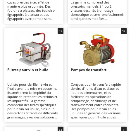
cuves prévues à cet effet de
La gamme comprend des
Autolaveuses
Ambrogio Robot
manière plus ordonnée. Des
pressoirs manuels à 1 ou 2
fouloirs à plateau, des fouloirs-
vitesses destinés à un usage
Autres produits
Annovi Reverberi
égrappoirs à plateau et des
domestique et semi-professionnel,
égrappoirs avec pompe sont
ainsi que des modèles
ANTHBOT
disponibles pour un
hydrauliques adaptés à des
B
transvasement plus pratique, qu'il
opérations plus intensives et en
Balayeuses
Archman
s'agisse d'appareils pour amateurs
continu.
37
92
ou professionnels.
Bancs de scie pour le bois - Scies à bûches
Arco
Barbecues
Ardes
Bennes pour tracteur
Argo
Brosses pour sols extérieurs
Ariete
Filtres pour vin et huile
Pompes de transfert
Brouettes à moteur
Artus
Broyeurs à axe horizontal pour tracteur
Attila
Utilisés pour clarifier le vin et
Conçues pour le transfert rapide
l'huile avant la mise en bouteille,
de vin, d'huile, d'eau et d'autres
Broyeurs de branches et végétaux
Ausonia
ils améliorent la limpidité du
liquides alimentaires, elles
liquide en retenant les résidus et
facilitent les opérations de
Butteurs pour tracteur
Awelco
les impuretés. La gamme
remplissage, de vidange et de
comprend des filtres spécifiques
transvasement entre récipients.
pour le vin ou l'huile, ainsi que
Des pompes pour le vin et les
C
B
des cartons filtrants de différents
liquides en général, des versions
Chargeurs de batterie - Démarreurs
grammages, avec des solutions
Baesso
spécifiques pour l'huile et des
adaptées à un usage amateur,
modèles pour la bière ou les
semi-professionnel et
Charrues pour tracteur
liquides chauds sont disponibles,
Bahco
professionnel.
pour une utilisation allant du
33
1