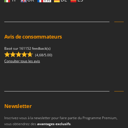
Pulvérisateurs
GRIFO
Pulvérisateurs portés
GVS
GYS
R
Rafraîchisseurs d'air par évaporation
H
Rampes de chargement en aluminium
Avis de consommateurs
Hailo
Râpes à fromage électriques
Helvi
Basé sur 161152 feedback(s)
Râteaux pour tracteur
(4,68/5.00)
Henx
Consulter tous les avis
Remplisseuses
HiKOKI
Robots nettoyeurs de piscine
Honda
Robots Tondeuses
I
Rogneuses de souches
Idromatic
Rouleaux pour tracteur
Il-Tec
Newsletter
Imperia
S
Scies à os
Infaco
Inscrivez-vous à la newsletter pour faire partie du Programme Premium,
Scies à Ruban
Intec
vous obtiendrez des
avantages exclusifs
.