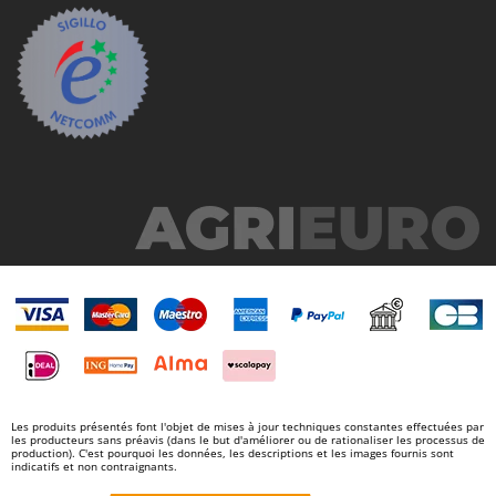
Tondeuses autoportées
Lampacrescia - MGM
Tondeuses débroussailleuses thermiques
Landxcape
Trancheuses
LAR Casalinghi
Trancheuses de sol
Lavor
Transpalettes
Linea VZ
Treuils de débardage
Lisam
Tronçonneuses
Lotusgrill
V
M
Vêtements de Sécurité
M.A.I.BO.
Vibroculteurs à tracteur
Macom
Macte Ovens
Makita
MAMMAMIA
Les produits présentés font l'objet de mises à jour techniques constantes effectuées par
Marcato
les producteurs sans préavis (dans le but d'améliorer ou de rationaliser les processus de
production). C'est pourquoi les données, les descriptions et les images fournis sont
indicatifs et non contraignants.
Marina Systems