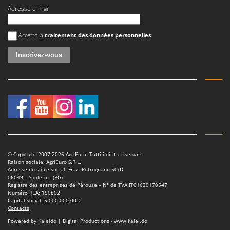
Scies alternatives à batterie
Intex
Adresse e-mail
Scies de jardin télescopiques
Italyco
Une erreur est survenue
Sécateurs électriques à batterie
Accetto la
traitement des données personnelles
ITM
Sécateurs et Échenilloirs manuels
J
Sécateurs pneumatiques
JOLLY ITALIA
Semoirs et Épandeurs d'engrais
K
Socs pour tracteur
KAAZ
Souffleurs aspirateurs pour Feuilles
Karcher
Soufreuses - Poudreuses à dos
Kasco
Soufreuses - Poudreuses pour tracteur
Kemper
© Copyright 2007-2026 AgriEuro. Tutti i diritti riservati
Keter
Raison sociale: AgriEuro S.R.L.
T
Adresse du siège social: Fraz. Petrognano 50/D
Taille-haies
KitchenAid
06049 – Spoleto – (PG)
Registre des entreprises de Pérouse – N° de TVA IT01629170547
Taille-haies à bras pour tracteur
Komo
Numéro REA: 150802
Capital social: 5.000.000,00 €
Tarières
Contacts
L
Tondeuses à Gazon
Laica
Powered by Kaleido | Digital Productions - www.kalei.do