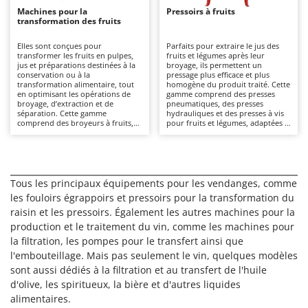
Désherbeurs thermiques et mécaniques
Bosch
Machines pour la
Pressoirs à fruits
transformation des fruits
Déshumidificateurs
Brumi
Elles sont conçues pour
Parfaits pour extraire le jus des
Draineuses
BullMach
transformer les fruits en pulpes,
fruits et légumes après leur
jus et préparations destinées à la
broyage, ils permettent un
conservation ou à la
pressage plus efficace et plus
E
C
transformation alimentaire, tout
homogène du produit traité. Cette
Échelles en aluminium
C.EL.ME.
en optimisant les opérations de
gamme comprend des presses
broyage, d’extraction et de
pneumatiques, des presses
Effaroucheurs d'oiseaux
Calory Forni
séparation. Cette gamme
hydrauliques et des presses à vis
comprend des broyeurs à fruits,
pour fruits et légumes, adaptées à
Effeuilleuses pour olives
des pressoirs et des
Campagnola
un usage allant du domestique au
dénoyauteurs, adaptés à des
semi-professionnel dans les
Égreneuses à maïs
utilisations allant du domaine
secteurs œnologique et
Campingaz
domestique au semi-
alimentaire.
professionnel.
Électropompes pour la maison et le jardin
Castelgarden
Tous les principaux équipements pour les vendanges, comme
Éleveuses artificielles pour poussins
Castellari
les fouloirs égrappoirs et pressoirs pour la transformation du
raisin et les pressoirs. Également les autres machines pour la
Enfouisseurs de pierres
Ceccato Olindo
production et le traitement du vin, comme les machines pour
Enrouleurs de filets pour olives
Char-Broil
la filtration, les pompes pour le transfert ainsi que
Épareuses pour tracteur
l'embouteillage. Mais pas seulement le vin, quelques modèles
Classe
sont aussi dédiés à la filtration et au transfert de l'huile
Épépineuses
Clementi
d'olive, les spiritueux, la bière et d'autres liquides
Équipements de protection des voies respiratoires
alimentaires.
Cofra