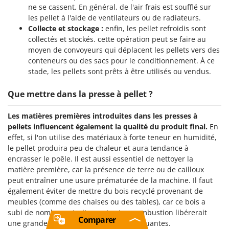
ne se cassent. En général, de l'air frais est soufflé sur
les pellet à l'aide de ventilateurs ou de radiateurs.
Collecte et stockage :
enfin, les pellet refroidis sont
collectés et stockés. cette opération peut se faire au
moyen de convoyeurs qui déplacent les pellets vers des
conteneurs ou des sacs pour le conditionnement. À ce
stade, les pellets sont prêts à être utilisés ou vendus.
Que mettre dans la presse à pellet ?
Les matières premières introduites dans les presses à
pellets influencent également la qualité du produit final.
En
effet, si l'on utilise des matériaux à forte teneur en humidité,
le pellet produira peu de chaleur et aura tendance à
encrasser le poêle. Il est aussi essentiel de nettoyer la
matière première, car la présence de terre ou de cailloux
peut entraîner une usure prématurée de la machine. Il faut
également éviter de mettre du bois recyclé provenant de
meubles (comme des chaises ou des tables), car ce bois a
subi de nombreux traitements et sa combustion libérerait
Comparer
une grande quantité de substances polluantes.