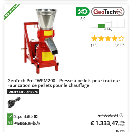
N
New O.M.R.A.
+200 VENDUS
Nilfisk
8,9
Ninja
Novatec
Hobby
Novital
(13)
3,82/5
NuAir
NuovaFac
O
Officine Savioli
GeoTech Pro TWPM200 - Presse à pellets pour tracteur -
Oliviero
Fabrication de pellets pour le chauffage
Olix
Offert par AgriEuro
OMA
Omas
€ 1.666,84
Disponibilité:
52
Ompagrill
€ 1.333,47
Livraison gratuite
TVA
14 août - 18 août
Inclus
Ooni
R-123