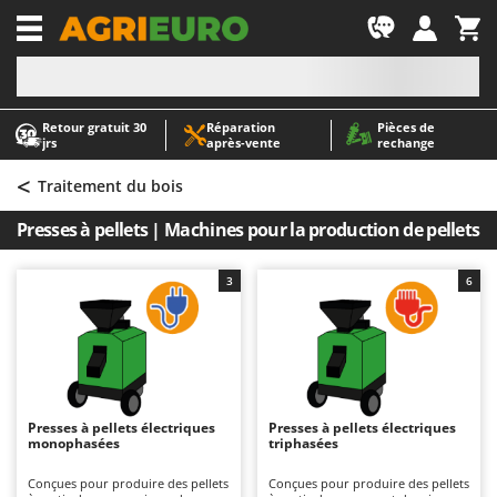
-1
Retour gratuit 30
Réparation
Pièces de
A
A
jrs
après‑vente
rechange
Abris de jardin
ABAC
<
Accessoires pour tracteurs tondeuses autoportés
AgriEuro Premium
Traitement du bois
Aérateurs Scarificateurs pour gazon
AgriEuro TOP-LINE
Presses à pellets | Machines pour la production de pellets
Arracheuses de pommes de terre pour tracteur
AGT
Aspirateurs - Balais Électriques
Aima
3
6
Aspirateurs à cendres
Airmec
Aspirateurs à feuilles sur roues
AL-KO
Aspirateurs de piscine
ALA 2000
Aspirateurs Multifonctions
Alce
Presses à pellets électriques
Presses à pellets électriques
monophasées
triphasées
Atomiseurs agricoles pour tracteurs
Alpina
Atomiseurs pour traitements
Ama
Conçues pour produire des pellets
Conçues pour produire des pellets