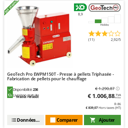
+300 VENDUS
Master
Mastercook
8,9
Masterpro
Hobby
McCulloch
MCH
(11)
2,92/5
Michelin
Mille
Minox
Mockmill
GeoTech Pro EWPM150T - Presse à pellets Triphasée -
Fabrication de pellets pour le chauffage
More than chef
€ 1.290,87
MOSA
Disponibilité:
236
€ 1.006,88
Livraison gratuite
TVA
14 août - 18 août
MOVA
Inclus
R-86
Mowox
€ 839,07
Hors taxes (HT)
MTD
Données techniques
Comparer
Ajouter