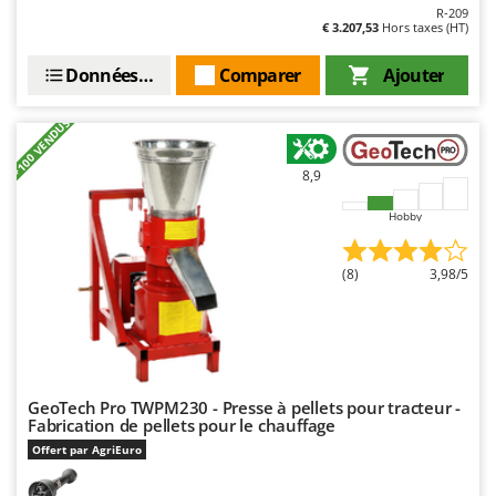
Resto Italia
R-209
€ 3.207,53
Hors taxes (HT)
Ribimex
Données techniques
Comparer
Ajouter
Ripartrak
Ritter
+100 VENDUS
River Systems
Robomow
8,9
Rossofuoco
Hobby
Rover Pompe
Royal Food
(8)
3,98/5
Ryobi
S
S.T.P.
Santos
GeoTech Pro TWPM230 - Presse à pellets pour tracteur -
Fabrication de pellets pour le chauffage
Sbaraglia
Offert par AgriEuro
Schnitzer