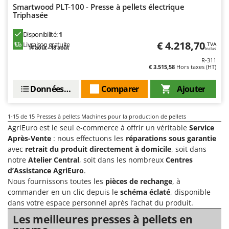
Worx
Smartwood PLT-100 - Presse à pellets électrique
Triphasée
Y
Yard Force
Disponibilité:
1
€ 4.218,70
Livraison gratuite
TVA
14 août - 18 août
Inclus
Z
R-311
Zanon
€ 3.515,58
Hors taxes (HT)
Zephir
Données techniques
Comparer
Ajouter
ZGrills
Zodiac
1-15
de 15 Presses à pellets Machines pour la production de pellets
Zomax
AgriEuro est le seul e-commerce à offrir un véritable
Service
Après-Vente
: nous effectuons les
réparations sous garantie
avec
retrait du produit directement à domicile
, soit dans
notre
Atelier Central
, soit dans les nombreux
Centres
d’Assistance AgriEuro
.
Nous fournissons toutes les
pièces de rechange
, à
commander en un clic depuis le
schéma éclaté
, disponible
dans votre espace personnel après l’achat du produit.
Les meilleures presses à pellets en