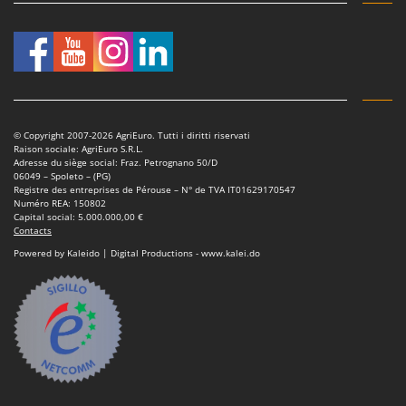
Tondeuses autoportées
Lampacrescia - MGM
Tondeuses débroussailleuses thermiques
Landxcape
Trancheuses
LAR Casalinghi
Trancheuses de sol
Lavor
Transpalettes
Linea VZ
© Copyright 2007-2026 AgriEuro. Tutti i diritti riservati
Treuils de débardage
Lisam
Raison sociale: AgriEuro S.R.L.
Adresse du siège social: Fraz. Petrognano 50/D
Tronçonneuses
Lotusgrill
06049 – Spoleto – (PG)
Registre des entreprises de Pérouse – N° de TVA IT01629170547
Numéro REA: 150802
V
M
Capital social: 5.000.000,00 €
Vêtements de Sécurité
M.A.I.BO.
Contacts
Vibroculteurs à tracteur
Macom
Powered by Kaleido | Digital Productions - www.kalei.do
Macte Ovens
Makita
MAMMAMIA
Marcato
Marina Systems