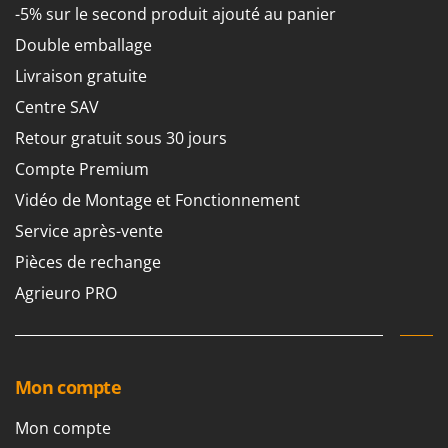
Perches Élagueuses
-5% sur le second produit ajouté au panier
Francini
Pétrins à Spirale
Double emballage
G
Piscines
Livraison gratuite
G3 Ferrari
Planteuses de pommes de terre pour tracteur
Gardena
Centre SAV
Plateaux de coupe pour tracteur
Garofalo
Retour gratuit sous 30 jours
Plumeuses
GeoTech
Compte Premium
Pompes d'irrigation à tracteur
GeoTech Pro
Vidéo de Montage et Fonctionnement
Pompes de transfert
Gierre
Service après-vente
Pompes immergées électriques
Ginko - MGM
Pièces de rechange
Postes à souder
Gipeco
Agrieuro PRO
Poussoirs à saucisse
Girmi
Power Stations - Batteries - Centrales électriques portables
GRAEF
Presses à pellets
Gre
Mon compte
Pressoirs à fruits
GreenBay
Pressoirs à Raisin
Mon compte
Greenworks