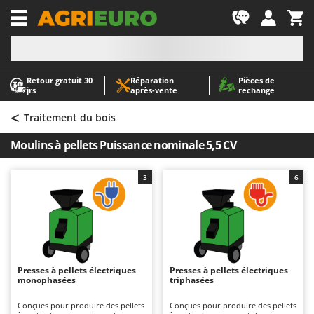
-1
Retour gratuit 30
Réparation
Pièces de
A
A
jrs
après‑vente
rechange
Abris de jardin
ABAC
<
Accessoires pour tracteurs tondeuses autoportés
AgriEuro Premium
Traitement du bois
Aérateurs Scarificateurs pour gazon
AgriEuro TOP-LINE
Moulins à pellets Puissance nominale 5,5 CV
Arracheuses de pommes de terre pour tracteur
AGT
Aspirateurs - Balais Électriques
Aima
3
6
Aspirateurs à cendres
Airmec
Aspirateurs à feuilles sur roues
AL-KO
Aspirateurs de piscine
ALA 2000
Aspirateurs Multifonctions
Alce
Presses à pellets électriques
Presses à pellets électriques
monophasées
triphasées
Atomiseurs agricoles pour tracteurs
Alpina
Atomiseurs pour traitements
Ama
Conçues pour produire des pellets
Conçues pour produire des pellets