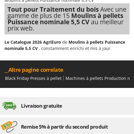
Moulins à pellets Puissance nominale 5,5 CV
Comet
Tout pour Traitement du bois
Avec une
F
Fendeuses à bois
Cresco
gamme de plus de 15
Moulins à pellets
Puissance nominale 5,5 CV
au meilleur
Filets pour la Récolte des olives
Cruccolini
prix web.
Filtres pour vin et huile
CTEK
Floconneuses
Le Catalogue 2026 AgriEuro
de
Moulins à pellets Puissance
D
Fouloirs - Égrappoirs
nominale 5,5 CV
, constamment enrichi et mis à jour.
Dal Degan
Fourches pour tracteur
DCG
Fours d'extérieur - intérieur pour pizza et cuisine
Deca
__Altre pagine correlate
Fours électriques
DeWalt
Black Friday Presses à pellet
Machines à pellets Production ma
Fraises à neige
Di Martino
Fraises rotatives pour tracteur
Diavola Pro
Friteuses sans huile
Diesse
Livraison gratuite
Docma
G
Générateurs d'air chaud
Dominion
Remise 5% à partir du second produit
Godets à terre basculants pour tracteur
Dreame