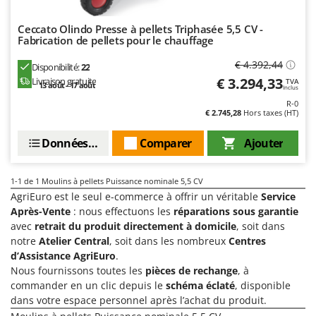
Désherbeurs thermiques et mécaniques
Bosch
Ceccato Olindo Presse à pellets Triphasée 5,5 CV -
Déshumidificateurs
Brumi
Fabrication de pellets pour le chauffage
Draineuses
BullMach
€ 4.392,44
Disponibilité:
22
€ 3.294,33
Livraison gratuite
E
TVA
C
13 août - 17 août
Inclus
Échelles en aluminium
C.EL.ME.
R-0
Effaroucheurs d'oiseaux
€ 2.745,28
Hors taxes (HT)
Calory Forni
Effeuilleuses pour olives
Campagnola
Données techniques
Comparer
Ajouter
Égreneuses à maïs
Campingaz
Électropompes pour la maison et le jardin
Castelgarden
1-1
de 1 Moulins à pellets Puissance nominale 5,5 CV
AgriEuro est le seul e-commerce à offrir un véritable
Service
Éleveuses artificielles pour poussins
Castellari
Après-Vente
: nous effectuons les
réparations sous garantie
Enfouisseurs de pierres
Ceccato Olindo
avec
retrait du produit directement à domicile
, soit dans
Enrouleurs de filets pour olives
notre
Atelier Central
, soit dans les nombreux
Centres
Char-Broil
d’Assistance AgriEuro
.
Épareuses pour tracteur
Classe
Nous fournissons toutes les
pièces de rechange
, à
Épépineuses
commander en un clic depuis le
schéma éclaté
, disponible
Clementi
dans votre espace personnel après l’achat du produit.
Équipements de protection des voies respiratoires
Cofra