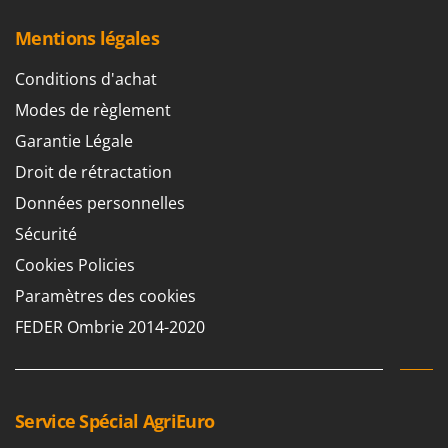
Machines pour la transformation des fruits
Famur
Mentions légales
Machines sous vide
FARMER
Motobineuses
FBC
Conditions d'achat
Motoculteurs
Ferrari Group
Modes de règlement
Motofaucheuses
Ferroni
Garantie Légale
Motopompes pour irrigation
Ferrua
Droit de rétractation
Moulins à céréales électriques
FIAC
Données personnelles
Moulins à farine
FIEM
Sécurité
Fimar
N
Cookies Policies
Nettoyeurs et Balais à vapeur
FINI
Paramètres des cookies
Nettoyeurs haute pression
Fiorentini
FEDER Ombrie 2014-2020
Nettoyeurs tapis, moquettes et tapisseries
Fiskars
Flymo
P
Peignes vibreurs et Secoueurs à olives
Fontana Forni
Service Spécial AgriEuro
Pelles rétros pour tracteur
Forest Master