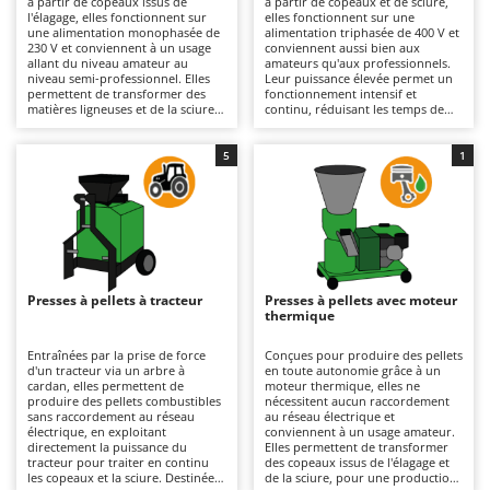
à partir de copeaux issus de
à partir de copeaux et de sciure,
Autolaveuses
Ambrogio Robot
l'élagage, elles fonctionnent sur
elles fonctionnent sur une
une alimentation monophasée de
alimentation triphasée de 400 V et
Autres produits
Annovi Reverberi
230 V et conviennent à un usage
conviennent aussi bien aux
allant du niveau amateur au
amateurs qu'aux professionnels.
niveau semi-professionnel. Elles
Leur puissance élevée permet un
ANTHBOT
permettent de transformer des
fonctionnement intensif et
B
matières ligneuses et de la sciure
continu, réduisant les temps de
Balayeuses
Archman
correctement broyées et séchées,
production. Cela garantit
pour une production
également une grande fiabilité lors
Bancs de scie pour le bois - Scies à bûches
Arco
occasionnelle de pellets destinés
du traitement de volumes
5
1
au chauffage des poêles et des
importants de broyat, de sciure
Barbecues
Ardes
chaudières. L'alimentation
ou de déchets de bois, pour la
électrique garantit une utilisation
fabrication de pellets destinés aux
Bennes pour tracteur
Argo
simple et un démarrage immédiat,
différents systèmes de chauffage.
tandis que leurs dimensions
Elles constituent une solution
Brosses pour sols extérieurs
Ariete
compactes facilitent leur
idéale pour les exploitations
installation dans un garage ou un
agricoles, les ateliers et les
Brouettes à moteur
Artus
local technique. Elles constituent
menuiseries souhaitant valoriser
une solution idéale pour valoriser
leurs résidus végétaux ou de
Presses à pellets à tracteur
Presses à pellets avec moteur
Broyeurs à axe horizontal pour tracteur
les déchets d'élagage et réduire les
transformation du bois. Leur
Attila
thermique
dépenses de chauffage. Leur
entretien est limité au contrôle de
entretien nécessite le contrôle de
la propreté et de l'usure des
Broyeurs de branches et végétaux
Ausonia
la propreté et de l'usure des
rouleaux et de la filière, ainsi qu'à
Entraînées par la prise de force
Conçues pour produire des pellets
rouleaux et de la filière, ainsi que
la vidange périodique de l'huile
d'un tracteur via un arbre à
en toute autonomie grâce à un
Butteurs pour tracteur
Awelco
la vidange périodique de l'huile
des engrenages.
cardan, elles permettent de
moteur thermique, elles ne
des engrenages.
produire des pellets combustibles
nécessitent aucun raccordement
sans raccordement au réseau
au réseau électrique et
C
B
électrique, en exploitant
conviennent à un usage amateur.
Chargeurs de batterie - Démarreurs
Baesso
directement la puissance du
Elles permettent de transformer
tracteur pour traiter en continu
des copeaux issus de l'élagage et
Charrues pour tracteur
Bahco
les copeaux et la sciure. Destinées
de la sciure, pour une production