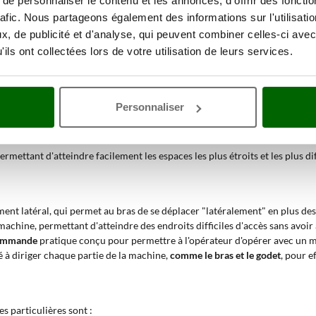
e personnaliser le contenu et les annonces, d'offrir des fonctio
ation, la création de systèmes de drainage, l’enlèvement de grandes quantit
rafic. Nous partageons également des informations sur l'utilisati
ricole et a pour principale caractéristique de pouvoir se déplacer latéral
, de publicité et d'analyse, qui peuvent combiner celles-ci avec
ils ont collectées lors de votre utilisation de leurs services.
ion ?
Personnaliser
cité maximale même dans des conditions de travail les plus difficiles
 l'usure et à la corrosion, ainsi que de déplacer des charges très lourdes.
ettant d'atteindre facilement les espaces les plus étroits et les plus diff
ent latéral, qui permet au bras de se déplacer "latéralement" en plus d
achine, permettant d'atteindre des endroits difficiles d'accès sans avoir 
commande
pratique conçu pour permettre à l'opérateur d'opérer avec u
é à diriger chaque partie de la machine,
comme le bras et le godet
, pour e
s particulières sont :