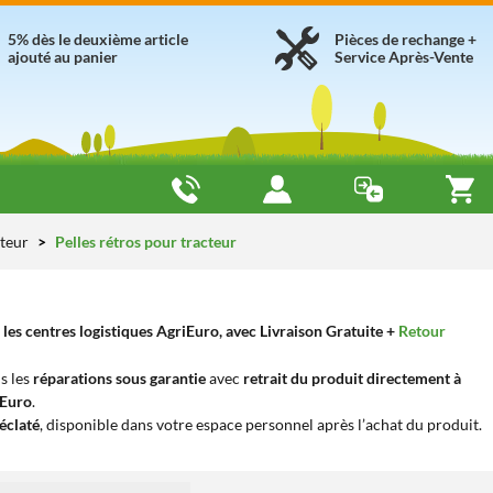
5% dès le deuxième article
Pièces de rechange +
ajouté au panier
Service Après-Vente
cteur
Pelles rétros pour tracteur
les centres logistiques AgriEuro, avec Livraison Gratuite +
Retour
s les
réparations sous garantie
avec
retrait du produit directement à
iEuro
.
éclaté
, disponible dans votre espace personnel après l’achat du produit.