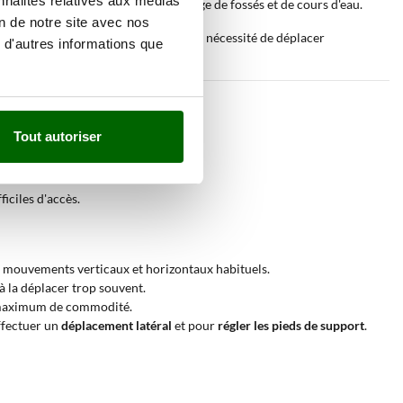
nnalités relatives aux médias
és de terre ou de pierre, le nettoyage de fossés et de cours d'eau.
on de notre site avec nos
ement sur le châssis, ce qui réduit la nécessité de déplacer
 d'autres informations que
Tout autoriser
iciles d'accès.
es mouvements verticaux et horizontaux habituels.
à la déplacer trop souvent.
n maximum de commodité.
ffectuer un
déplacement latéral
et pour
régler les pieds de support
.