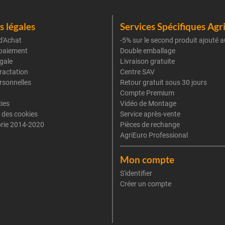
 légales
Services Spécifiques Agr
d'Achat
-5% sur le second produit ajouté a
paiement
Double emballage
gale
Livraison gratuite
tractation
Centre SAV
rsonnelles
Retour gratuit sous 30 jours
Compte Premium
cies
Vidéo de Montage
 des cookies
Service après-vente
rie 2014-2020
Pièces de rechange
AgriEuro Professional
Mon compte
S'identifier
Créer un compte