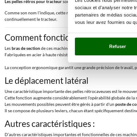
Les cookies nous permettent d
Les pelles rétros pour tracteur
sont idéales pour les opérations d’excav
sociaux et d'analyser notre t
Comme son nom l'indique, cette machine travaille attelée au tracteur ag
partenaires de médias sociaux
continuellement le tracteur.
vous leur avez fournies ou qu'
Comment fonctionne le bras de sect
Refuser
Les
bras de section
de ces machines sont conçus pour assurer une effica
Fabriquées en acier à haute résistance, elles sont capables de résister à
La conception ergonomique garantit une grande précision de travail, perm
Le déplacement latéral
Une caractéristique importante des pelles rétrocaveuses est le mouvem
Cette fonction augmente considérablement l'opérabilité globale de la m
Les mouvements possibles peuvent être gérés à partir d'un
poste de 
Il se compose de plusieurs leviers, chacun étant spécifiquement destin
Autres caractéristiques :
D’autres caractéristiques importantes et fonctionnelles de ces machine