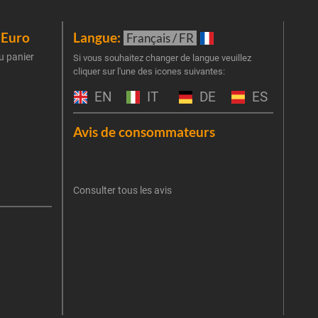
iEuro
Langue:
New
Français / FR
u panier
Inscr
Si vous souhaitez changer de langue veuillez
cliquer sur l'une des icones suivantes:
part
obti
EN
IT
DE
ES
Emai
Avis de consommateurs
Une er
J'
retent
Consulter tous les avis