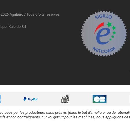
2026 AgriEuro / Tous droits réservés
ique: Kaleido Srl
ectuées par les producteurs sans préavis (dans le but d'améliorer ou de rational
atifs et non contraignants. *Envoi gratuit pour les machines, nous appliquons des