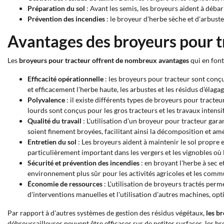
Préparation du sol
: Avant les semis, les broyeurs aident à débar
Prévention des incendies
: le broyeur d'herbe sèche et d'arbuste
Avantages des broyeurs pour t
Les
broyeurs pour tracteur
offrent de nombreux
avantages
qui en font
Efficacité opérationnelle
: les broyeurs pour tracteur sont conçu
et efficacement l'herbe haute, les arbustes et les résidus d'élagag
Polyvalence
: il existe différents types de broyeurs pour tracte
lourds sont conçus pour les gros tracteurs et les travaux intensi
Qualité du travail
: L'utilisation d'un broyeur pour tracteur gara
soient finement broyées, facilitant ainsi la décomposition et amé
Entretien du sol
: Les broyeurs aident à maintenir le sol propre 
particulièrement important dans les vergers et les vignobles où la
Sécurité et prévention des incendies
: en broyant l'herbe à sec e
environnement plus sûr pour les activités agricoles et les comm
Économie de ressources
: L'utilisation de broyeurs tractés per
d'interventions manuelles et l'utilisation d'autres machines, opti
Par rapport à d'autres systèmes de gestion des résidus végétaux,
les b
débroussailleuses peuvent être efficaces sur de petites surfaces, les b