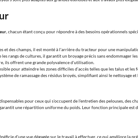
ur
teur
, chacun étant conçu pour répondre à des besoins opérationnels spéci
es et des champs, il est monté à l'arrière du tracteur pour une manipulati
e les rangs de cultures, il garantit un broyage précis sans endommager les
ère, ils offrent une grande polyvalence d'utilisation.
ible pour atteindre les zones difficiles d’accès telles que les talus et les f
système de ramassage des résidus broyés, simplifiant ainsi le nettoyage et 
ndispensables pour ceux qui s'occupent de l'entretien des pelouses, des ch
et garantit une répartition uniforme du poids. Leur fonction principale est
énéficie d'une vue dégagée sur le travail à effectuer, ce qui améliore la pr