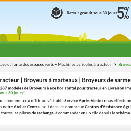
Retour gratuit sous 30 jours
age et Tonte des espaces verts – Machines agricoles à tracteur
Broyeur
racteur | Broyeurs à marteaux | Broyeurs de sarmen
287 modèles de Broyeurs à axe horizontal pour tracteur en Livraison Imm
sous 30 jours*
eul e-commerce à offrir un véritable
Service Après-Vente
: nous effectuon
ns notre
Atelier Central
, soit dans les nombreux
Centres d’Assistance Agr
 toutes les
pièces de rechange
, à commander en un clic depuis le
schéma 