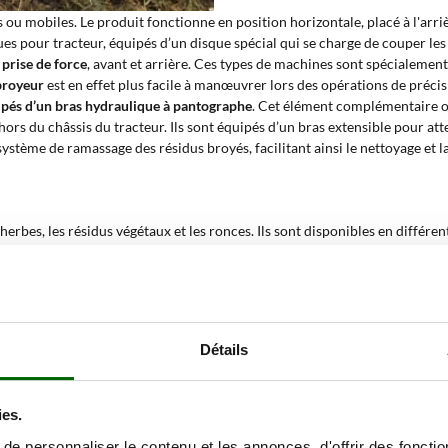
es ou mobiles. Le produit fonctionne en position horizontale, placé à l'arri
ues pour tracteur, équipés d’un disque spécial qui se charge de couper le
prise de force
, avant et arrière. Ces types de machines sont spécialemen
broyeur
est en effet plus facile à manœuvrer lors des opérations de précisi
pés d’
un bras hydraulique à pantographe
. Cet élément complémentaire offr
 du châssis du tracteur. Ils sont équipés d’un bras extensible pour atteind
 système de ramassage des résidus broyés, facilitant ainsi le nettoyage et 
erbes, les résidus végétaux et les ronces. Ils sont disponibles en différen
é des troncs ou entre les différentes rangées des cultures agricoles. Ils 
t monté à l'avant ou à l'arrière. Les modèles disponibles présentent différ
Détails
s résidus végétaux et les broussailles des bords de route et des fossés. Il
t sa fonction ?
ies.
e personnaliser le contenu et les annonces, d'offrir des fonctio