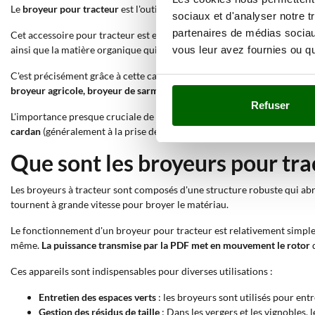
Le
broyeur pour tracteur
est l'outil classique utilisé par tous les agri
sociaux et d'analyser notre t
partenaires de médias sociaux
Cet accessoire pour tracteur est en effet capable, grâce à son efficaci
vous leur avez fournies ou qu'
ainsi que la matière organique qui, en se décomposant, formera un engra
C'est précisément grâce à cette capacité à éliminer tout arbuste en ex
broyeur agricole, broyeur de sarments, broyeur universel
, ou plus si
Refuser
L'importance presque cruciale de son utilisation fait du
broyeur pour t
cardan
(généralement à la prise de force 540 tours/min) ; il existe sur
Que sont les broyeurs pour tra
Les broyeurs à tracteur sont composés d'une structure robuste qui abr
tournent à grande vitesse pour broyer le matériau.
Le fonctionnement d'un broyeur pour tracteur est relativement simple 
même.
La puissance transmise par la PDF met en mouvement le rotor
q
Ces appareils sont indispensables pour diverses utilisations :
Entretien des espaces verts
: les broyeurs sont utilisés pour entr
Gestion des résidus de taille
: Dans les vergers et les vignobles,