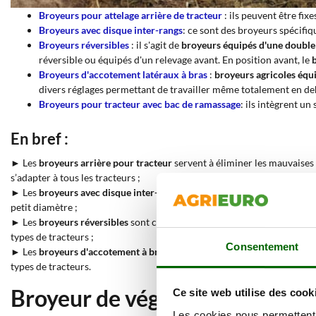
Broyeurs pour attelage arrière de tracteur
: ils peuvent être fix
Broyeurs avec disque inter-rangs
: ce sont des broyeurs spécifiq
Broyeurs réversibles
: il s'agit de
broyeurs équipés
d'
une double 
réversible ou équipés d'un relevage avant. En position avant, le
Broyeurs d'accotement latéraux à bras
:
broyeurs agricoles
équi
divers réglages permettant de travailler même totalement en dehors
Broyeurs pour tracteur avec bac de ramassage
: ils intègrent un
En bref :
► Les
broyeurs arrière pour tracteur
servent à éliminer les mauvaises h
s’adapter à tous les tracteurs ;
► Les
broyeurs avec disque inter-rangs
permettent de broyer à proximit
petit diamètre ;
► Les
broyeurs réversibles
sont compatibles avec le tracteur, qu'il soi
types de tracteurs ;
Consentement
► Les
broyeurs d'accotement à bras
sont ultra-équipés pour éliminer le
types de tracteurs.
Broyeur de végétaux : quelle es
Ce site web utilise des cook
Les cookies nous permettent d