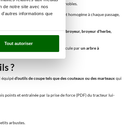
nces de leurs champs, oliveraies ou vignobles.
on de notre site avec nos
 d'autres informations que
dans le sol – de relâcher un sol propre et homogène à chaque passage,
mais tous désignant le même produit :
broyeur, broyeur d'herbe,
Tout autoriser
a simplicité de son attelage au véhicule par
un arbre à
tilisation.
ls ?
ui équipé
d'outils de coupe tels que des couteaux ou des marteaux
qui
ois points et entraînée par la prise de force (PDF) du tracteur lui-
etits arbustes.