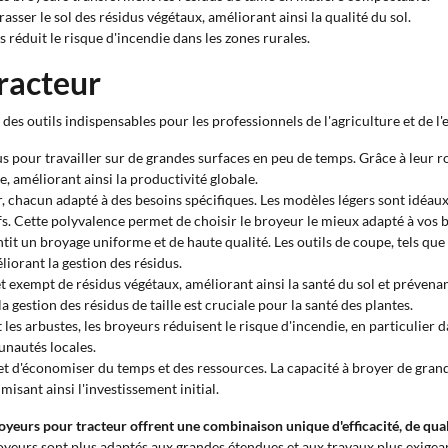
rasser le sol des résidus végétaux, améliorant ainsi la qualité du sol.
s réduit le risque d'incendie dans les zones rurales.
racteur
 des outils indispensables pour les professionnels de l'agriculture et de l'
s pour travailler sur de grandes surfaces en peu de temps. Grâce à leur r
e, améliorant ainsi la productivité globale.
ur, chacun adapté à des besoins spécifiques. Les modèles légers sont idéaux 
fs. Cette polyvalence permet de choisir le broyeur le mieux adapté à vos b
ntit un broyage uniforme et de haute qualité. Les outils de coupe, tels que
liorant la gestion des résidus.
et exempt de résidus végétaux, améliorant ainsi la santé du sol et prévenan
 gestion des résidus de taille est cruciale pour la santé des plantes.
t les arbustes, les broyeurs réduisent le risque d'incendie, en particulier 
unautés locales.
met d'économiser du temps et des ressources. La capacité à broyer de gran
misant ainsi l'investissement initial.
royeurs pour tracteur offrent une combinaison unique d'efficacité, de qual
royeurs sont plus adaptés aux grandes étendues et aux travaux plus exigea