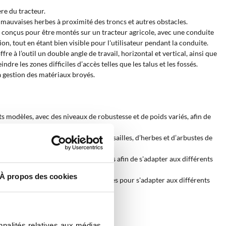
ère du tracteur.
s mauvaises herbes à proximité des troncs et autres obstacles.
t conçus pour être montés sur un tracteur agricole, avec une conduite
on, tout en étant bien visible pour l'utilisateur pendant la conduite.
e à l’outil un double angle de travail, horizontal et vertical, ainsi que
re les zones difficiles d’accès telles que les talus et les fossés.
la gestion des matériaux broyés.
ts modèles, avec des niveaux de robustesse et de poids variés, afin de
sont idéaux pour le broyage de broussailles, d’herbes et d’arbustes de
ents niveaux de robustesse et de poids afin de s'adapter aux différents
À propos des cookies
s sont disponibles en différentes séries pour s'adapter aux différents
nnalités relatives aux médias