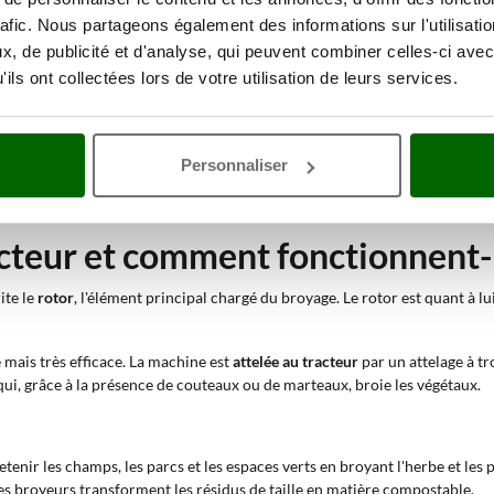
culteurs pour éliminer les mauvaises herbes, les résidus végétaux et les ro
rafic. Nous partageons également des informations sur l'utilisati
, de publicité et d'analyse, qui peuvent combiner celles-ci avec
té à couper et à broyer tout type d’arbuste – même s’il est bien enraciné 
ils ont collectées lors de votre utilisation de leurs services.
is très utile.
cès que cette machine s'est imposée sur le marché sous
différents noms
, 
mplement
broyeur pour tracteur
.
Personnaliser
racteur
une
machine agricole
extrêmement répandue, notamment grâce à l
 le marché de nombreux modèles, qui se distinguent par leur destination d'u
cteur et comment fonctionnent-i
ite le
rotor
, l'élément principal chargé du broyage. Le rotor est quant à l
mais très efficace. La machine est
attelée au tracteur
par un attelage à tr
ui, grâce à la présence de couteaux ou de marteaux, broie les végétaux.
etenir les champs, les parcs et les espaces verts en broyant l'herbe et les p
 les broyeurs transforment les résidus de taille en matière compostable.