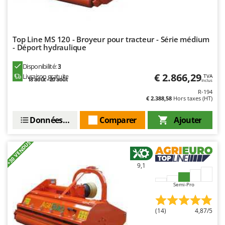
Oriental Koshin
Outdoorchef
Top Line MS 120 - Broyeur pour tracteur - Série médium
P
- Déport hydraulique
Palazzetti
Palumbo Pavi
Disponibilité:
3
€ 2.866,29
Livraison gratuite
TVA
Partisani
18 août - 20 août
Inclus
R-194
Paterlini
€ 2.388,58
Hors taxes (HT)
Philips
Données techniques
Comparer
Ajouter
Pramac
Prismafood
+30 VENDUS
R
9,1
R.G.V.
Rato
Semi-Pro
Reber
(14)
4,87/5
Redback