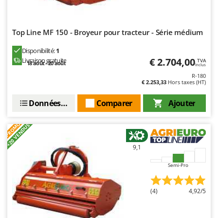
Master
Mastercook
Top Line MF 150 - Broyeur pour tracteur - Série médium
Masterpro
McCulloch
Disponibilité:
1
€ 2.704,00
Livraison gratuite
TVA
MCH
18 août - 20 août
Inclus
R-180
Michelin
€ 2.253,33
Hors taxes (HT)
Mille
Données techniques
Comparer
Ajouter
Minox
Mockmill
PROMO
+20 VENDUS
More than chef
9,1
MOSA
MOVA
Semi-Pro
Mowox
(4)
4,92/5
MTD