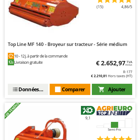
(15)
4,86/5
Top Line MF 140 - Broyeur sur tracteur - Série médium
10 - 12 j. à partir de la commande
€ 2.652,97
Livraison gratuite
TVA
Inclus
R-177
€ 2.210,81
Hors taxes (HT)
Données techniques
Comparer
Ajouter
+20 VENDUS
9,1
Semi-Pro