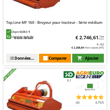
Resto Italia
Ribimex
Ripartrak
Top Line MF 160 - Broyeur pour tracteur - Série médium
Ritter
River Systems
Disponibilité:
1
€ 2.746,61
Livraison gratuite
TVA
18 août - 20 août
Robomow
Inclus
R-183
Rossofuoco
€ 2.288,84
Hors taxes (HT)
Rover Pompe
Données techniques
Comparer
Ajouter
Royal Food
Ryobi
+30 VENDUS
S
9,1
S.T.P.
Santos
Semi-Pro
Sbaraglia
(6)
4,75/5
Schnitzer