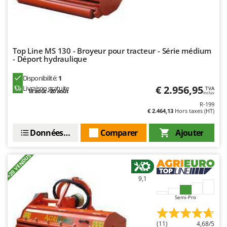
Troy-Bilt
U
Udor
Unger
Top Line MS 130 - Broyeur pour tracteur - Série médium
- Déport hydraulique
V
Disponibilité:
1
Verdemax
€ 2.956,95
Livraison gratuite
TVA
18 août - 20 août
Inclus
Vesco
R-199
Volpi
€ 2.464,13
Hors taxes (HT)
Données techniques
Comparer
Ajouter
W
Waldner
Weber
+20 VENDUS
WIDU
9,1
Wiper EcoRobot
Semi-Pro
Wolf Garten
Wortex
(11)
4,68/5