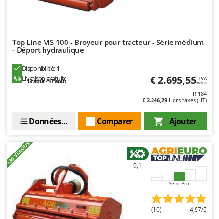
Stiga
Stocker
Sunseeker
Top Line MS 100 - Broyeur pour tracteur - Série médium
- Déport hydraulique
T
Tecla
Disponibilité:
1
TecnoGen
€ 2.695,55
Livraison gratuite
TVA
13 août - 17 août
Inclus
Tellarini Pompe
R-184
€ 2.246,29
Hors taxes (HT)
Telwin
Données techniques
Comparer
Ajouter
Tenco
Tineco
+30 VENDUS
Titania
Tornado
9,1
Tre Spade
Semi-Pro
Trev - Abrek - TecnoVIR
Trotec
(10)
4,97/5