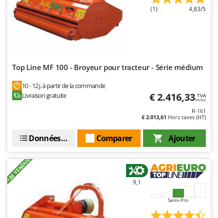
(1)
4,83/5
Top Line MF 100 - Broyeur pour tracteur - Série médium
10 - 12 j. à partir de la commande
€ 2.416,33
Livraison gratuite
TVA
Inclus
R-161
€ 2.013,61
Hors taxes (HT)
Données techniques
Comparer
Ajouter
+30 VENDUS
9,1
Semi-Pro