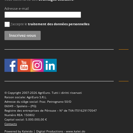
Adresse e-mail
Une erreur est survenue
J'accepte le
traitement des données personnelles
© Copyright 2007-2026 AgriEuro. Tutti i diritti riservati
Raison sociale: AgriEuro S.R.L.
Adresse du siège social: Fraz. Petrognano 50/D
06049 – Spoleto – (PG)
Registre des entreprises de Pérouse – N° de TVA IT01629170547
Numéro REA: 150802
Capital social: 5.000.000,00 €
Contacts
Powered by Kaleido | Digital Productions - www.kalei.do