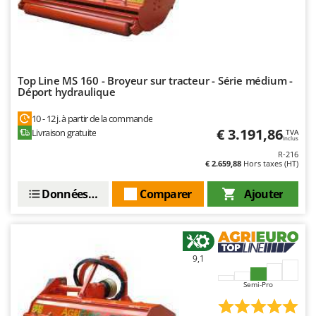
Worx
Y
Yard Force
Z
Top Line MS 160 - Broyeur sur tracteur - Série médium -
Zanon
Déport hydraulique
Zephir
10 - 12 j. à partir de la commande
ZGrills
€ 3.191,86
Livraison gratuite
TVA
Inclus
Zodiac
R-216
€ 2.659,88
Hors taxes (HT)
Zomax
Données techniques
Comparer
Ajouter
9,1
Semi-Pro