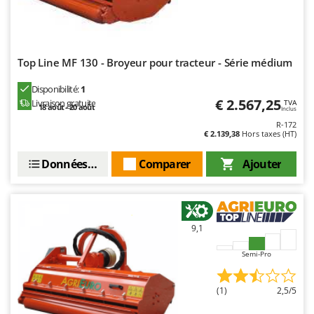
Seven Italy
Shark
Silky
Top Line MF 130 - Broyeur pour tracteur - Série médium
Simatech
Disponibilité:
1
Sirman
€ 2.567,25
Livraison gratuite
TVA
18 août - 20 août
Skil
Inclus
R-172
Smartwood
€ 2.139,38
Hors taxes (HT)
Smeg
Données techniques
Comparer
Ajouter
Snapper
Solidur
Spice Electronics
9,1
Spiralmac
Semi-Pro
Spring Protezione
Spyro
(1)
2,5/5
Stanley