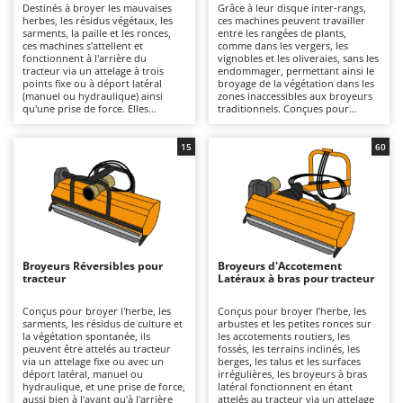
Destinés à broyer les mauvaises
Grâce à leur disque inter-rangs,
Autolaveuses
Ambrogio Robot
herbes, les résidus végétaux, les
ces machines peuvent travailler
sarments, la paille et les ronces,
entre les rangées de plants,
Autres produits
Annovi Reverberi
ces machines s'attellent et
comme dans les vergers, les
fonctionnent à l'arrière du
vignobles et les oliveraies, sans les
ANTHBOT
tracteur via un attelage à trois
endommager, permettant ainsi le
B
points fixe ou à déport latéral
broyage de la végétation dans les
Balayeuses
Archman
(manuel ou hydraulique) ainsi
zones inaccessibles aux broyeurs
qu'une prise de force. Elles
traditionnels. Conçues pour
Bancs de scie pour le bois - Scies à bûches
Arco
conviennent aussi bien à un usage
broyer l'herbe, les sarments et la
amateur que professionnel, sur
végétation spontanée entre les
Barbecues
des surfaces de petite à grande
Ardes
rangées des cultures, elles
15
60
taille, grâce à des largeurs de
fonctionnent en étant attelées au
travail et des structures
Bennes pour tracteur
tracteur via un attelage trois
Argo
disponibles en différentes
points fixe ou à déplacement
robustesses. Un large choix de
latéral, manuelle ou hydraulique,
Brosses pour sols extérieurs
Ariete
séries légères, moyennes et
et une prise de force, ce qui les
lourdes permet d'adapter la
rend idéales pour les
Brouettes à moteur
Artus
machine à la puissance du tracteur
interventions d'entretien dans les
(de 20 à 80 CV selon le modèle) et
vignobles, les vergers et les
Broyeurs à axe horizontal pour tracteur
Attila
au type de travail. Ces machines
cultures en rangs, pour des
Broyeurs Réversibles pour
Broyeurs d'Accotement
peuvent être équipées de
utilisations allant du semi-
tracteur
Latéraux à bras pour tracteur
Broyeurs de branches et végétaux
Ausonia
systèmes de broyage à couteaux
professionnel au professionnel,
pour les travaux légers sur l'herbe
même sur des surfaces de taille
Butteurs pour tracteur
Awelco
et les résidus tendres, ou de
moyenne à grande. Elles sont
Conçus pour broyer l'herbe, les
Conçus pour broyer l’herbe, les
marteaux dentés si nécessaire,
généralement compatibles avec
sarments, les résidus de culture et
arbustes et les petites ronces sur
pour broyer la végétation plus
des tracteurs d'une puissance
la végétation spontanée, ils
les accotements routiers, les
C
B
résistante, les sarments et les
comprise entre 30 et 70 CV et,
peuvent être attelés au tracteur
fossés, les terrains inclinés, les
Chargeurs de batterie - Démarreurs
matériaux ligneux. L'entretien
Baesso
surtout, avec une pompe
via un attelage fixe ou avec un
berges, les talus et les surfaces
prévoit des inspections fréquentes
hydraulique d'un débit minimal de
déport latéral, manuel ou
irrégulières, les broyeurs à bras
avec lubrification des pièces
Charrues pour tracteur
30 l/min. Elles sont disponibles en
hydraulique, et une prise de force,
latéral fonctionnent en étant
Bahco
mobiles (cardans, roulements,
différentes robustesses et poids
aussi bien à l'avant qu'à l'arrière
attelés au tracteur via un attelage