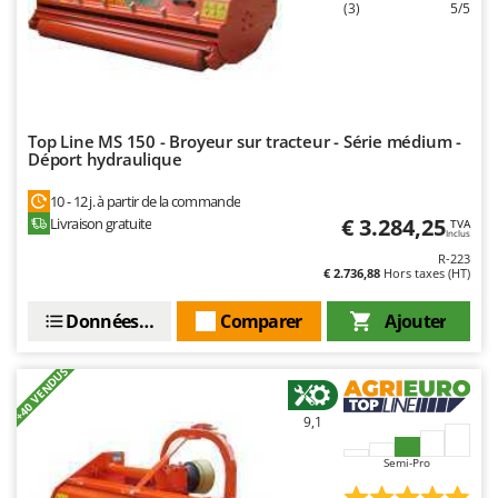
(3)
5/5
Top Line MS 150 - Broyeur sur tracteur - Série médium -
Déport hydraulique
10 - 12 j. à partir de la commande
€ 3.284,25
Livraison gratuite
TVA
Inclus
R-223
€ 2.736,88
Hors taxes (HT)
Données techniques
Comparer
Ajouter
+40 VENDUS
9,1
Semi-Pro