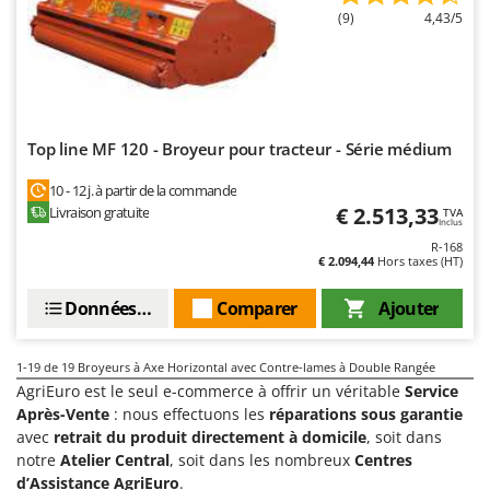
(9)
4,43/5
Top line MF 120 - Broyeur pour tracteur - Série médium
10 - 12 j. à partir de la commande
€ 2.513,33
Livraison gratuite
TVA
Inclus
R-168
€ 2.094,44
Hors taxes (HT)
Données techniques
Comparer
Ajouter
1-19
de 19 Broyeurs à Axe Horizontal avec Contre-lames à Double Rangée
AgriEuro est le seul e-commerce à offrir un véritable
Service
Après-Vente
: nous effectuons les
réparations sous garantie
avec
retrait du produit directement à domicile
, soit dans
notre
Atelier Central
, soit dans les nombreux
Centres
d’Assistance AgriEuro
.