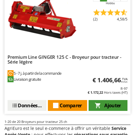
Hobby
(2)
4,58/5
Premium Line GINGER 125 C - Broyeur pour tracteur -
Série légère
5 - 7 j. à partir de la commande
€ 1.406,66
Livraison gratuite
TVA
Inclus
R-97
€ 1.172,22
Hors taxes (HT)
Données techniques
Comparer
Ajouter
1-20
de 20 Broyeurs pour tracteur 25 ch
AgriEuro est le seul e-commerce à offrir un véritable
Service
Après-Vente
: nous effectuons les
réparations sous garantie