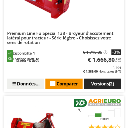
Premium Line Fu Special 138 - Broyeur d'accotement
latéral pour tracteur - Série légère - Choisissez votre
sens de rotation
-3%
€ 1.718,35
Disponibilité:
1
€ 1.666,80
Livraison gratuite
TVA
13 août - 17 août
Inclus
R-104
€ 1.389,00
Hors taxes (HT)
Données techniques
Comparer
Versions(2)
9,1
Hobby