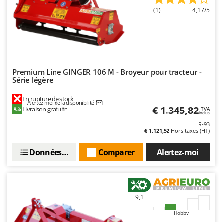
(1)
4,17/5
Premium Line GINGER 106 M - Broyeur pour tracteur -
Série légère
En rupture de stock
Alertez-moi de la disponibilité
€ 1.345,82
Livraison gratuite
TVA
Inclus
R-93
€ 1.121,52
Hors taxes (HT)
Données techniques
Comparer
Alertez-moi
9,1
Hobby