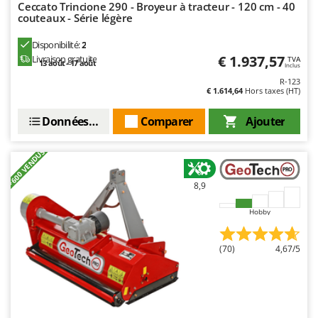
Ceccato Trincione 290 - Broyeur à tracteur - 120 cm - 40
Master
couteaux - Série légère
Mastercook
Disponibilité:
2
Masterpro
€ 1.937,57
Livraison gratuite
TVA
13 août - 17 août
Inclus
McCulloch
R-123
€ 1.614,64
Hors taxes (HT)
MCH
Michelin
Données techniques
Comparer
Ajouter
Mille
+600 VENDUS
Minox
Mockmill
8,9
More than chef
Hobby
MOSA
MOVA
(70)
4,67/5
Mowox
MTD