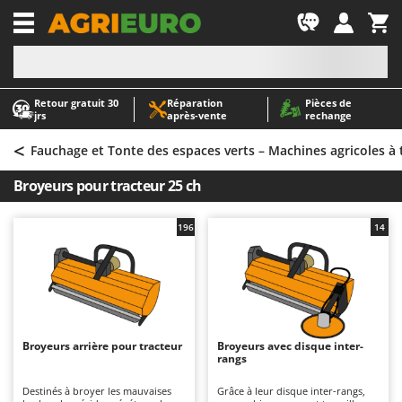
-1
Retour gratuit 30
Réparation
Pièces de
A
A
jrs
après‑vente
rechange
Abris de jardin
ABAC
<
Accessoires pour tracteurs tondeuses autoportés
AgriEuro Premium
Fauchage et Tonte des espaces verts – Machines agricoles à 
Aérateurs Scarificateurs pour gazon
AgriEuro TOP-LINE
Broyeurs pour tracteur 25 ch
Arracheuses de pommes de terre pour tracteur
AGT
Aspirateurs - Balais Électriques
Aima
196
14
Aspirateurs à cendres
Airmec
Aspirateurs à feuilles sur roues
AL-KO
Aspirateurs de piscine
ALA 2000
Aspirateurs Multifonctions
Alce
Broyeurs arrière pour tracteur
Broyeurs avec disque inter-
rangs
Atomiseurs agricoles pour tracteurs
Alpina
Atomiseurs pour traitements
Ama
Destinés à broyer les mauvaises
Grâce à leur disque inter-rangs,