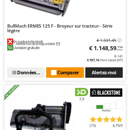
Worx
Y
Yard Force
BullMach ERMES 125 F - Broyeur sur tracteur - Série
légère
Z
Zanon
€ 1.531,45
En rupture de stock
Alertez-moi de la disponibilité
Zephir
€ 1.148,59
Livraison gratuite
TVA
Inclus
ZGrills
R-141
€ 957,16
Hors taxes (HT)
Zodiac
Zomax
Données techniques
Comparer
Alertez-moi
+70 VENDUS
7,9
Hobby
(15)
4,79/5