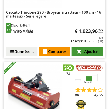
Resto Italia
Ribimex
Ceccato Trincione 290 - Broyeur à tracteur - 100 cm - 16
marteaux - Série légère
Ripartrak
Ritter
Disponibilité:
1
€ 1.923,96
Livraison gratuite
TVA
River Systems
13 août - 17 août
Inclus
R-123
Robomow
€ 1.603,30
Hors taxes (HT)
Rossofuoco
Données techniques
Comparer
Ajouter
Rover Pompe
Royal Food
+60 VENDUS
Ryobi
7,6
S
S.T.P.
Semi-Pro
Santos
(8)
4,23/5
Sbaraglia
Schnitzer