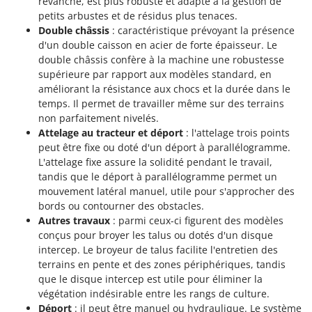
revanche, est plus robuste et adapté à la gestion de
petits arbustes et de résidus plus tenaces.
Double châssis
: caractéristique prévoyant la présence
d'un double caisson en acier de forte épaisseur. Le
double châssis confère à la machine une robustesse
supérieure par rapport aux modèles standard, en
améliorant la résistance aux chocs et la durée dans le
temps. Il permet de travailler même sur des terrains
non parfaitement nivelés.
Attelage au tracteur et déport
: l'attelage trois points
peut être fixe ou doté d'un déport à parallélogramme.
L'attelage fixe assure la solidité pendant le travail,
tandis que le déport à parallélogramme permet un
mouvement latéral manuel, utile pour s'approcher des
bords ou contourner des obstacles.
Autres travaux
: parmi ceux-ci figurent des modèles
conçus pour broyer les talus ou dotés d'un disque
intercep. Le broyeur de talus facilite l'entretien des
terrains en pente et des zones périphériques, tandis
que le disque intercep est utile pour éliminer la
végétation indésirable entre les rangs de culture.
Déport
: il peut être manuel ou hydraulique. Le système