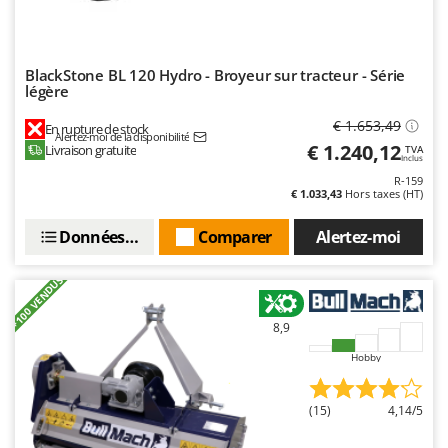
Troy-Bilt
U
Udor
BlackStone BL 120 Hydro - Broyeur sur tracteur - Série
légère
Unger
€ 1.653,49
En rupture de stock
Alertez-moi de la disponibilité
V
€ 1.240,12
Livraison gratuite
TVA
Verdemax
Inclus
R-159
Vesco
€ 1.033,43
Hors taxes (HT)
Volpi
Données techniques
Comparer
Alertez-moi
W
Waldner
+100 VENDUS
Weber
8,9
WIDU
Hobby
Wiper EcoRobot
Wolf Garten
(15)
4,14/5
Wortex