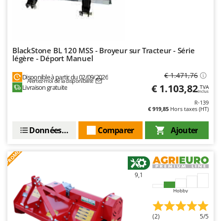
BlackStone BL 120 MSS - Broyeur sur Tracteur - Série
légère - Déport Manuel
€ 1.471,76
Disponible à partir du 02/09/2026
Alertez-moi de la disponibilité
€ 1.103,82
Livraison gratuite
TVA
Inclus
R-139
€ 919,85
Hors taxes (HT)
Données techniques
Comparer
Ajouter
PROMO
9,1
Hobby
(2)
5/5