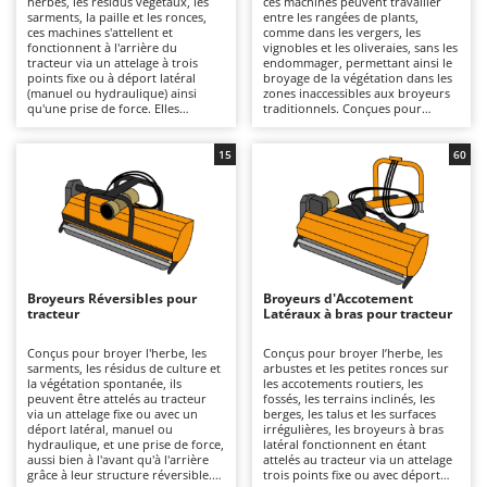
herbes, les résidus végétaux, les
ces machines peuvent travailler
Autolaveuses
Ambrogio Robot
sarments, la paille et les ronces,
entre les rangées de plants,
ces machines s'attellent et
comme dans les vergers, les
Autres produits
Annovi Reverberi
fonctionnent à l'arrière du
vignobles et les oliveraies, sans les
tracteur via un attelage à trois
endommager, permettant ainsi le
points fixe ou à déport latéral
broyage de la végétation dans les
ANTHBOT
(manuel ou hydraulique) ainsi
zones inaccessibles aux broyeurs
B
qu'une prise de force. Elles
traditionnels. Conçues pour
Balayeuses
Archman
conviennent aussi bien à un usage
broyer l'herbe, les sarments et la
amateur que professionnel, sur
végétation spontanée entre les
Bancs de scie pour le bois - Scies à bûches
Arco
des surfaces de petite à grande
rangées des cultures, elles
15
60
taille, grâce à des largeurs de
fonctionnent en étant attelées au
Barbecues
Ardes
travail et des structures
tracteur via un attelage trois
disponibles en différentes
points fixe ou à déplacement
Bennes pour tracteur
Argo
robustesses. Un large choix de
latéral, manuelle ou hydraulique,
séries légères, moyennes et
et une prise de force, ce qui les
Brosses pour sols extérieurs
Ariete
lourdes permet d'adapter la
rend idéales pour les
machine à la puissance du tracteur
interventions d'entretien dans les
Brouettes à moteur
Artus
(de 20 à 80 CV selon le modèle) et
vignobles, les vergers et les
au type de travail. Ces machines
cultures en rangs, pour des
Broyeurs Réversibles pour
Broyeurs d'Accotement
Broyeurs à axe horizontal pour tracteur
peuvent être équipées de
utilisations allant du semi-
Attila
tracteur
Latéraux à bras pour tracteur
systèmes de broyage à couteaux
professionnel au professionnel,
pour les travaux légers sur l'herbe
même sur des surfaces de taille
Broyeurs de branches et végétaux
Ausonia
et les résidus tendres, ou de
moyenne à grande. Elles sont
Conçus pour broyer l'herbe, les
Conçus pour broyer l’herbe, les
marteaux dentés si nécessaire,
généralement compatibles avec
sarments, les résidus de culture et
arbustes et les petites ronces sur
Butteurs pour tracteur
Awelco
pour broyer la végétation plus
des tracteurs d'une puissance
la végétation spontanée, ils
les accotements routiers, les
résistante, les sarments et les
comprise entre 30 et 70 CV et,
peuvent être attelés au tracteur
fossés, les terrains inclinés, les
matériaux ligneux. L'entretien
surtout, avec une pompe
via un attelage fixe ou avec un
berges, les talus et les surfaces
C
B
prévoit des inspections fréquentes
hydraulique d'un débit minimal de
déport latéral, manuel ou
irrégulières, les broyeurs à bras
Chargeurs de batterie - Démarreurs
Baesso
avec lubrification des pièces
30 l/min. Elles sont disponibles en
hydraulique, et une prise de force,
latéral fonctionnent en étant
mobiles (cardans, roulements,
différentes robustesses et poids
aussi bien à l'avant qu'à l'arrière
attelés au tracteur via un attelage
Charrues pour tracteur
Bahco
articulations et axes), contrôle de
pour s'adapter à la puissance du
grâce à leur structure réversible.
trois points fixe ou avec déport