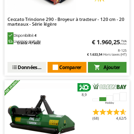
Seven Italy
Shark
Ceccato Trincione 290 - Broyeur à tracteur - 120 cm - 20
Silky
marteaux - Série légère
Simatech
Disponibilité:
4
Sirman
€ 1.960,25
Livraison gratuite
TVA
13 août - 17 août
Inclus
Skil
R-125
€ 1.633,54
Hors taxes (HT)
Smartwood
Smeg
Données techniques
Comparer
Ajouter
Snapper
+700 VENDUS
Solidur
Spice Electronics
8,9
Spiralmac
Hobby
Spring Protezione
(68)
4,62/5
Spyro
Stanley