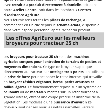
avec
retrait du produit directement à domicile
, soit dans
notre
Atelier Central
, soit dans les nombreux
Centres
d’Assistance AgriEuro
.
Nous fournissons toutes les
pièces de rechange
, à
commander en un clic depuis le
schéma éclaté
, disponible
dans votre espace personnel après l’achat du produit.
Les offres AgriEuro sur les meilleurs
broyeurs pour tracteur 25 ch
Les
broyeurs pour tracteur 25 ch
sont des
machines
agricoles conçues pour l'entretien de terrains de petites et
moyennes dimensions.
Ce type de broyeur s'applique
directement au tracteur par
attelage trois points
, en utilisant
la
prise de force
pour actionner le rotor interne, qui travaille
en
broyant résidus végétaux, herbe, petits arbustes et
tailles légères
. Le fonctionnement repose sur un système de
couteaux
ou de
marteaux
montés sur un rotor tournant à
grande vitesse, offrant une coupe précise et uniforme de la
végétation. Les modèles d'une
puissance d'environ 25
chevaux
sont pensés pour les petites parcelles, vergers,