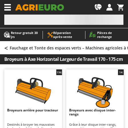
-1
Retour gratuit 30
Réparation
Pièces de
A
A
jrs
après‑vente
rechange
Abris de jardin
ABAC
<
Accessoires pour tracteurs tondeuses autoportés
AgriEuro Premium
Fauchage et Tonte des espaces verts – Machines agricoles à 
Aérateurs Scarificateurs pour gazon
AgriEuro TOP-LINE
Broyeurs à Axe Horizontal Largeur de Travail 170 - 175 cm
Arracheuses de pommes de terre pour tracteur
AGT
Aspirateurs - Balais Électriques
Aima
196
14
Aspirateurs à cendres
Airmec
Aspirateurs à feuilles sur roues
AL-KO
Aspirateurs de piscine
ALA 2000
Aspirateurs Multifonctions
Alce
Broyeurs arrière pour tracteur
Broyeurs avec disque inter-
rangs
Atomiseurs agricoles pour tracteurs
Alpina
Atomiseurs pour traitements
Ama
Destinés à broyer les mauvaises
Grâce à leur disque inter-rangs,