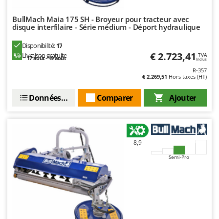
N
New O.M.R.A.
BullMach Maia 175 SH - Broyeur pour tracteur avec
Nilfisk
disque interfilaire - Série médium - Déport hydraulique
Ninja
Disponibilité:
17
Novatec
€ 2.723,41
Livraison gratuite
TVA
17 août - 19 août
Inclus
Novital
R-357
€ 2.269,51
Hors taxes (HT)
NuAir
NuovaFac
Données techniques
Comparer
Ajouter
O
Officine Savioli
Oliviero
8,9
Olix
Semi-Pro
OMA
Omas
Ompagrill
Ooni