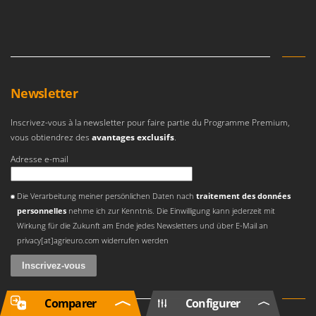
Newsletter
Inscrivez-vous à la newsletter pour faire partie du Programme Premium,
vous obtiendrez des
avantages exclusifs
.
Adresse e-mail
Une erreur est survenue
Die Verarbeitung meiner persönlichen Daten nach
traitement des données
personnelles
nehme ich zur Kenntnis. Die Einwilligung kann jederzeit mit
Wirkung für die Zukunft am Ende jedes Newsletters und über E-Mail an
privacy[at]agrieuro.com widerrufen werden
Comparer
Configurer