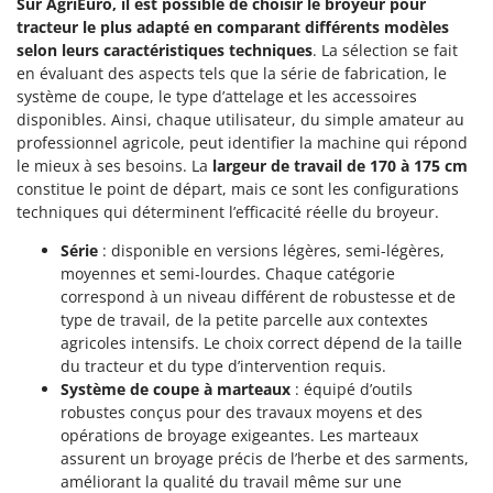
Sur AgriEuro, il est possible de choisir le broyeur pour
Worx
tracteur le plus adapté en comparant différents modèles
selon leurs caractéristiques techniques
. La sélection se fait
Y
Yard Force
en évaluant des aspects tels que la série de fabrication, le
système de coupe, le type d’attelage et les accessoires
Z
disponibles. Ainsi, chaque utilisateur, du simple amateur au
Zanon
professionnel agricole, peut identifier la machine qui répond
le mieux à ses besoins. La
largeur de travail de 170 à 175 cm
Zephir
constitue le point de départ, mais ce sont les configurations
ZGrills
techniques qui déterminent l’efficacité réelle du broyeur.
Zodiac
Série
: disponible en versions légères, semi-légères,
Zomax
moyennes et semi-lourdes. Chaque catégorie
correspond à un niveau différent de robustesse et de
type de travail, de la petite parcelle aux contextes
agricoles intensifs. Le choix correct dépend de la taille
du tracteur et du type d’intervention requis.
Système de coupe à marteaux
: équipé d’outils
robustes conçus pour des travaux moyens et des
opérations de broyage exigeantes. Les marteaux
assurent un broyage précis de l’herbe et des sarments,
améliorant la qualité du travail même sur une