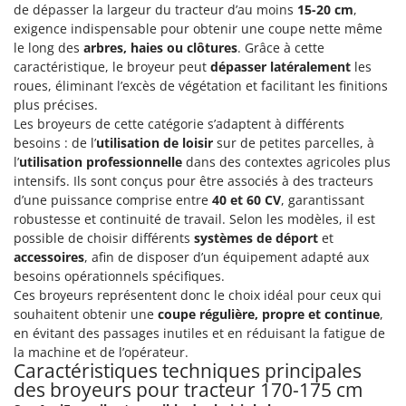
Troy-Bilt
de dépasser la largeur du tracteur d’au moins
15-20 cm
,
exigence indispensable pour obtenir une coupe nette même
le long des
arbres, haies ou clôtures
. Grâce à cette
U
Udor
caractéristique, le broyeur peut
dépasser latéralement
les
roues, éliminant l’excès de végétation et facilitant les finitions
Unger
plus précises.
Les broyeurs de cette catégorie s’adaptent à différents
V
Verdemax
besoins : de l’
utilisation de loisir
sur de petites parcelles, à
l’
utilisation professionnelle
dans des contextes agricoles plus
Vesco
intensifs. Ils sont conçus pour être associés à des tracteurs
Volpi
d’une puissance comprise entre
40 et 60 CV
, garantissant
robustesse et continuité de travail. Selon les modèles, il est
W
possible de choisir différents
systèmes de déport
et
Waldner
accessoires
, afin de disposer d’un équipement adapté aux
Weber
besoins opérationnels spécifiques.
Ces broyeurs représentent donc le choix idéal pour ceux qui
WIDU
souhaitent obtenir une
coupe régulière, propre et continue
,
Wiper EcoRobot
en évitant des passages inutiles et en réduisant la fatigue de
la machine et de l’opérateur.
Wolf Garten
Caractéristiques techniques principales
Wortex
des broyeurs pour tracteur 170-175 cm