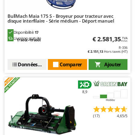
Oriental Koshin
Outdoorchef
BullMach Maia 175 S - Broyeur pour tracteur avec
disque interfilaire - Série médium - Déport manuel
P
Palazzetti
Disponibilité:
17
€ 2.581,35
Livraison gratuite
Palumbo Pavi
TVA
17 août - 19 août
Inclus
Partisani
R-336
€ 2.151,13
Hors taxes (HT)
Paterlini
Données techniques
Comparer
Ajouter
Philips
Pramac
PROMO
+90 VENDUS
Prismafood
8,9
R
Hobby
R.G.V.
Rato
(17)
4,65/5
Reber
Redback