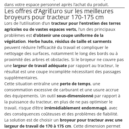
Stiga
dans votre espace personnel après l’achat du produit.
Les offres d’AgriEuro sur les meilleures
Stocker
broyeurs pour tracteur 170-175 cm
Sunseeker
Lors de l’utilisation d’un
tracteur pour l’entretien des terres
agricoles ou de vastes espaces verts,
l’un des principaux
T
problèmes est
d’obtenir une coupe uniforme de la
Tecla
végétation
.
Herbe haute, résidus de taille et sarments
TecnoGen
peuvent réduire l’efficacité du travail et compliquer le
nettoyage des surfaces, notamment le long des bords ou à
Tellarini Pompe
proximité des arbres et obstacles. Si le broyeur ne couvre pas
Telwin
une
largeur de travail adéquate
par rapport au tracteur, le
Tenco
résultat est une coupe incomplète nécessitant des passages
supplémentaires.
Tineco
Cette situation entraîne une
perte de temps
, une
Titania
consommation excessive de carburant et une usure accrue
des équipements. Un outil
sous-dimensionné
par rapport à
Tornado
la puissance du tracteur, en plus de ne pas optimiser le
Tre Spade
travail, risque d’être
irrémédiablement endommagé
, avec
des conséquences coûteuses et des problèmes de fiabilité.
Trev - Abrek - TecnoVIR
La solution est de choisir un
broyeur pour tracteur avec une
Trotec
largeur de travail de 170 à 175 cm
. Cette dimension permet