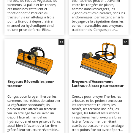
herbes, les résidus végétaux, les
ces machines peuvent travailler
Autolaveuses
Ambrogio Robot
sarments, la paille et les ronces,
entre les rangées de plants,
ces machines s'attellent et
comme dans les vergers, les
Autres produits
Annovi Reverberi
fonctionnent à l'arrière du
vignobles et les oliveraies, sans les
tracteur via un attelage à trois
endommager, permettant ainsi le
points fixe ou à déport latéral
broyage de la végétation dans les
ANTHBOT
(manuel ou hydraulique) ainsi
zones inaccessibles aux broyeurs
B
qu'une prise de force. Elles
traditionnels. Conçues pour
Balayeuses
Archman
conviennent aussi bien à un usage
broyer l'herbe, les sarments et la
amateur que professionnel, sur
végétation spontanée entre les
Bancs de scie pour le bois - Scies à bûches
Arco
des surfaces de petite à grande
rangées des cultures, elles
15
60
taille, grâce à des largeurs de
fonctionnent en étant attelées au
Barbecues
Ardes
travail et des structures
tracteur via un attelage trois
disponibles en différentes
points fixe ou à déplacement
Bennes pour tracteur
Argo
robustesses. Un large choix de
latéral, manuelle ou hydraulique,
séries légères, moyennes et
et une prise de force, ce qui les
Brosses pour sols extérieurs
Ariete
lourdes permet d'adapter la
rend idéales pour les
machine à la puissance du tracteur
interventions d'entretien dans les
Brouettes à moteur
Artus
(de 20 à 80 CV selon le modèle) et
vignobles, les vergers et les
au type de travail. Ces machines
cultures en rangs, pour des
Broyeurs Réversibles pour
Broyeurs d'Accotement
Broyeurs à axe horizontal pour tracteur
peuvent être équipées de
utilisations allant du semi-
Attila
tracteur
Latéraux à bras pour tracteur
systèmes de broyage à couteaux
professionnel au professionnel,
pour les travaux légers sur l'herbe
même sur des surfaces de taille
Broyeurs de branches et végétaux
Ausonia
et les résidus tendres, ou de
moyenne à grande. Elles sont
Conçus pour broyer l'herbe, les
Conçus pour broyer l’herbe, les
marteaux dentés si nécessaire,
généralement compatibles avec
sarments, les résidus de culture et
arbustes et les petites ronces sur
Butteurs pour tracteur
Awelco
pour broyer la végétation plus
des tracteurs d'une puissance
la végétation spontanée, ils
les accotements routiers, les
résistante, les sarments et les
comprise entre 30 et 70 CV et,
peuvent être attelés au tracteur
fossés, les terrains inclinés, les
matériaux ligneux. L'entretien
surtout, avec une pompe
via un attelage fixe ou avec un
berges, les talus et les surfaces
C
B
prévoit des inspections fréquentes
hydraulique d'un débit minimal de
déport latéral, manuel ou
irrégulières, les broyeurs à bras
Chargeurs de batterie - Démarreurs
Baesso
avec lubrification des pièces
30 l/min. Elles sont disponibles en
hydraulique, et une prise de force,
latéral fonctionnent en étant
mobiles (cardans, roulements,
différentes robustesses et poids
aussi bien à l'avant qu'à l'arrière
attelés au tracteur via un attelage
Charrues pour tracteur
Bahco
articulations et axes), contrôle de
pour s'adapter à la puissance du
grâce à leur structure réversible.
trois points fixe ou avec déport