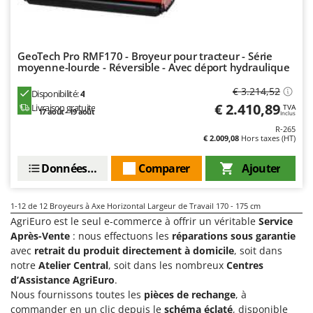
Seven Italy
Shark
Silky
GeoTech Pro RMF170 - Broyeur pour tracteur - Série
moyenne-lourde - Réversible - Avec déport hydraulique
Simatech
Sirman
€ 3.214,52
Disponibilité:
4
€ 2.410,89
Livraison gratuite
TVA
Skil
17 août - 19 août
Inclus
R-265
Smartwood
€ 2.009,08
Hors taxes (HT)
Smeg
Données techniques
Comparer
Ajouter
Snapper
Solidur
1-12
de 12 Broyeurs à Axe Horizontal Largeur de Travail 170 - 175 cm
Spice Electronics
AgriEuro est le seul e-commerce à offrir un véritable
Service
Après-Vente
: nous effectuons les
réparations sous garantie
Spiralmac
avec
retrait du produit directement à domicile
, soit dans
Spring Protezione
notre
Atelier Central
, soit dans les nombreux
Centres
Spyro
d’Assistance AgriEuro
.
Nous fournissons toutes les
pièces de rechange
, à
Stanley
commander en un clic depuis le
schéma éclaté
, disponible