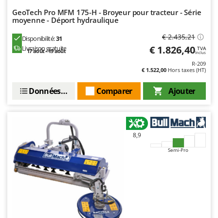
Master
GeoTech Pro MFM 175-H - Broyeur pour tracteur - Série
Mastercook
moyenne - Déport hydraulique
Masterpro
€ 2.435,21
Disponibilité:
31
€ 1.826,40
Livraison gratuite
McCulloch
TVA
17 août - 19 août
Inclus
MCH
R-209
€ 1.522,00
Hors taxes (HT)
Michelin
Données techniques
Comparer
Ajouter
Mille
Minox
Mockmill
8,9
More than chef
Semi-Pro
MOSA
MOVA
Mowox
MTD