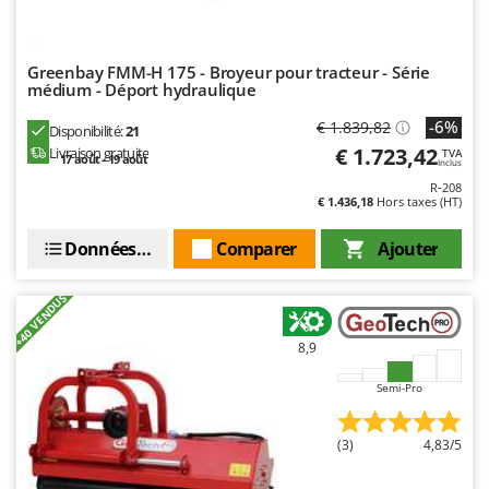
Resto Italia
Ribimex
Greenbay FMM-H 175 - Broyeur pour tracteur - Série
Ripartrak
médium - Déport hydraulique
Ritter
-6%
€ 1.839,82
Disponibilité:
21
River Systems
€ 1.723,42
Livraison gratuite
TVA
17 août - 19 août
Inclus
Robomow
R-208
€ 1.436,18
Hors taxes (HT)
Rossofuoco
Rover Pompe
Données techniques
Comparer
Ajouter
Royal Food
+40 VENDUS
Ryobi
8,9
S
S.T.P.
Semi-Pro
Santos
Sbaraglia
(3)
4,83/5
Schnitzer