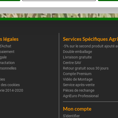
 légales
Services Spécifiques Agr
d'Achat
-5% sur le second produit ajouté a
paiement
Double emballage
gale
Livraison gratuite
tractation
Centre SAV
rsonnelles
Retour gratuit sous 30 jours
Compte Premium
cies
Vidéo de Montage
 des cookies
Service après-vente
rie 2014-2020
Pièces de rechange
AgriEuro Professional
Mon compte
S'identifier