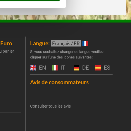
iEuro
Langue:
New
Français / FR
u panier
Inscr
Si vous souhaitez changer de langue veuillez
cliquer sur l'une des icones suivantes:
part
obti
EN
IT
DE
ES
Emai
Avis de consommateurs
Une er
J'
retent
Consulter tous les avis