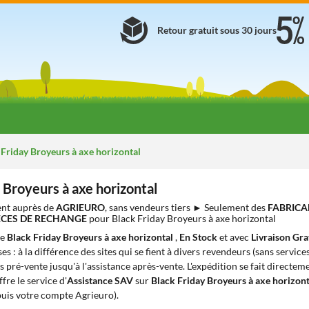
Retour gratuit sous 30 jours
Friday Broyeurs à axe horizontal
 Broyeurs à axe horizontal
nt auprès de
AGRIEURO
, sans vendeurs tiers ► Seulement des
FABRICA
IÈCES DE RECHANGE
pour Black Friday Broyeurs à axe horizontal
de
Black Friday Broyeurs à axe horizontal
,
En Stock
et avec
Livraison Gra
s : à la différence des sites qui se fient à divers revendeurs (sans service
s pré-vente jusqu'à l'assistance après-vente. L'expédition se fait directem
ffre le service d'
Assistance SAV
sur
Black Friday Broyeurs à axe horizon
puis votre compte Agrieuro).