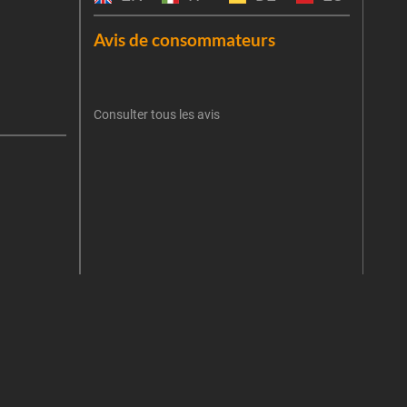
Emai
Avis de consommateurs
Une er
J'
retent
Consulter tous les avis