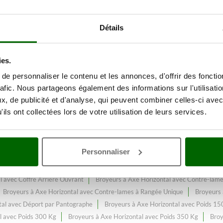
ne
Détails
es espaces verts – Machines agr
s à Axe Horizontal avec Contre
ies.
e personnaliser le contenu et les annonces, d'offrir des fonctio
rafic. Nous partageons également des informations sur l'utilisati
e-lames à Double Rangée à Peigne
, constamment enrichi et mis à jour.
, de publicité et d'analyse, qui peuvent combiner celles-ci avec
ils ont collectées lors de votre utilisation de leurs services.
Personnaliser
e inter-rangs
Broyeurs pour tracteur 60 ch
Broyeurs légers pour petits 
 pour tracteur 45 ch
Broyeurs pour tracteur 70 CV
Broyeurs pour tract
l avec Coffre Arrière Ouvrant
Broyeurs à Axe Horizontal avec Contre-lam
Broyeurs à Axe Horizontal avec Contre-lames à Rangée Unique
Broyeurs 
tal avec Déport par Pantographe
Broyeurs à Axe Horizontal avec Poids 15
l avec Poids 300 Kg
Broyeurs à Axe Horizontal avec Poids 350 Kg
Broy