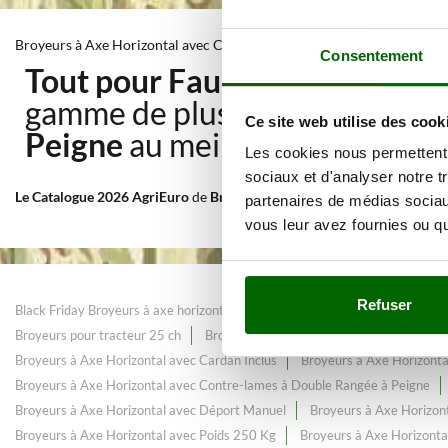
Broyeurs à Axe Horizontal avec Contre-lames à Double Rangée à Peig
Consentement
Tout pour Fauchage et Tonte d
gamme de plus de 287
Broyeur
Ce site web utilise des cook
Peigne
au meilleur prix web.
Les cookies nous permettent d
sociaux et d'analyser notre t
Le Catalogue 2026 AgriEuro
de
Broyeurs à Axe Horizontal avec Contr
partenaires de médias sociaux
vous leur avez fournies ou qu'
Refuser
Black Friday Broyeurs à axe horizontal
Broyeur pour tracteur avec disqu
Broyeurs pour tracteur 25 ch
Broyeurs pour tracteur 35 ch
Broyeurs
Broyeurs à Axe Horizontal avec Cardan Inclus
Broyeurs à Axe Horizonta
Broyeurs à Axe Horizontal avec Contre-lames à Double Rangée à Peigne
Broyeurs à Axe Horizontal avec Déport Manuel
Broyeurs à Axe Horizon
Broyeurs à Axe Horizontal avec Poids 250 Kg
Broyeurs à Axe Horizonta