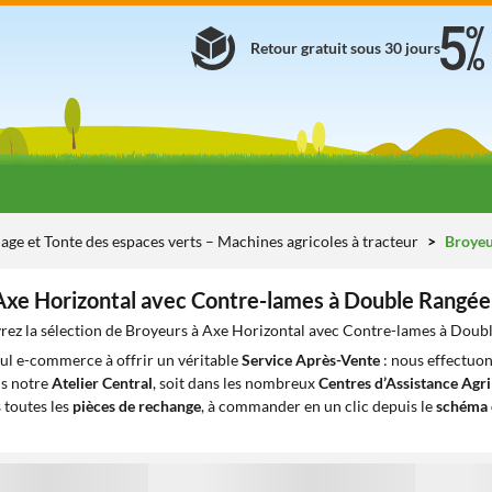
Retour gratuit sous 30 jours
age et Tonte des espaces verts – Machines agricoles à tracteur
Broyeur
Axe Horizontal avec Contre-lames à Double Rangée
ez la sélection de Broyeurs à Axe Horizontal avec Contre-lames à Double
eul e-commerce à offrir un véritable
Service Après-Vente
: nous effectuon
ns notre
Atelier Central
, soit dans les nombreux
Centres d’Assistance Agr
 toutes les
pièces de rechange
, à commander en un clic depuis le
schéma 
1
1