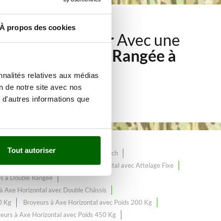
À propos des cookies
icoles à tracteur
Avec une
-lames à Double Rangée à
nnalités relatives aux médias
on de notre site avec nos
 d'autres informations que
Tout autoriser
tracteurs
Broyeurs pour tracteur 20 ch
eur de 80 ch
Broyeurs à Axe Horizontal avec Attelage Fixe
es à Double Rangée
à Axe Horizontal avec Double Châssis
0 Kg
Broyeurs à Axe Horizontal avec Poids 200 Kg
eurs à Axe Horizontal avec Poids 450 Kg