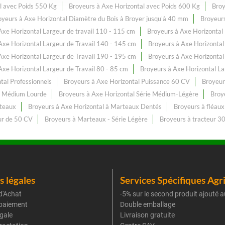
l avec Poids 550 Kg
Broyeurs à Axe Horizontal avec Poids 600 Kg
Broy
oyeurs à Axe Horizontal Diamètre du Bois à Broyer jusqu'à 40 mm
Broyeurs
Axe Horizontal Largeur de travail 110 - 115 cm
Broyeurs à Axe Horizontal
Axe Horizontal Largeur de Travail 140 - 145 cm
Broyeurs à Axe Horizontal
Axe Horizontal Largeur de Travail 190 - 195 cm
Broyeurs à Axe Horizontal
Axe Horizontal Largeur de Travail 80 - 85 cm
Broyeurs à Axe Horizontal La
tal Professionnels
Broyeurs à Axe Horizontal Puissance 60 CV
Broyeur
ie Médium Lourde
Broyeurs à Axe Horizontal Série Médium-Légère
Broy
rteaux
Broyeurs à Axe Horizontal à Marteaux Dentés
Broyeurs à fléaux
ur de 50 CV
Broyeurs à Marteaux - Série Légère
Broyeurs à tracteur 30
 légales
Services Spécifiques Agr
d'Achat
-5% sur le second produit ajouté a
paiement
Double emballage
gale
Livraison gratuite