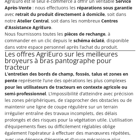
AgriEuro est le seul e-commerce à offrir un véritable
Service
Après-Vente
: nous effectuons les
réparations sous garantie
avec
retrait du produit directement à domicile
, soit dans
notre
Atelier Central
, soit dans les nombreux
Centres
d’Assistance AgriEuro
.
Nous fournissons toutes les
pièces de rechange
, à
commander en un clic depuis le
schéma éclaté
, disponible
dans votre espace personnel après l’achat du produit.
Les offres AgriEuro sur les meilleures
broyeurs à bras pantographe pour
tracteur
L’entretien des bords de champ, fossés, talus et zones en
pente
représente l’une des opérations les plus complexes
pour les utilisateurs de tracteurs en contexte agricole ou
semi-professionnel
. L’impossibilité d’atteindre avec précision
les zones périphériques, de s’approcher des obstacles ou de
maintenir une ligne de coupe régulière sur un terrain
irrégulier entraîne des travaux incomplets, des délais
prolongés et des risques pour la végétation utile. L’utilisation
d’équipements fixes ou difficilement réglables oblige
également l’opérateur à effectuer des manœuvres répétées,
avec une dépense d’énergie et d’usure mécanique plus