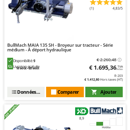
(1)
4,83/5
BullMach MAIA 135 SH - Broyeur sur tracteur - Série
médium - À déport hydraulique
€ 2.260,48
Disponibilité:
9
€ 1.695,36
Livraison gratuite
TVA
18 août - 20 août
Inclus
R-203
€ 1.412,80
Hors taxes (HT)
Données techniques
Comparer
Ajouter
+200 VENDUS
8,9
Hobby