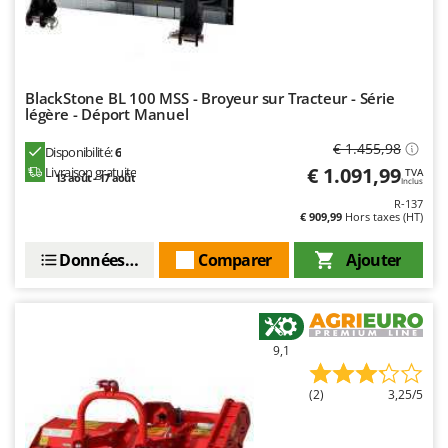
Stiga
Stocker
Sunseeker
BlackStone BL 100 MSS - Broyeur sur Tracteur - Série
légère - Déport Manuel
T
Tecla
€ 1.455,98
Disponibilité:
6
TecnoGen
€ 1.091,99
Livraison gratuite
TVA
13 août - 17 août
Inclus
Tellarini Pompe
R-137
€ 909,99
Hors taxes (HT)
Telwin
Tenco
Données techniques
Comparer
Ajouter
Tineco
Titania
Tornado
9,1
Tre Spade
(2)
3,25/5
Trev - Abrek - TecnoVIR
Trotec