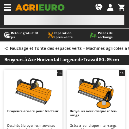
-1
Retour gratuit 30
Réparation
Pièces de
A
A
jrs
après‑vente
rechange
Abris de jardin
ABAC
<
Accessoires pour tracteurs tondeuses autoportés
AgriEuro Premium
Fauchage et Tonte des espaces verts – Machines agricoles à 
Aérateurs Scarificateurs pour gazon
AgriEuro TOP-LINE
Broyeurs à Axe Horizontal Largeur de Travail 80 - 85 cm
Arracheuses de pommes de terre pour tracteur
AGT
Aspirateurs - Balais Électriques
Aima
196
14
Aspirateurs à cendres
Airmec
Aspirateurs à feuilles sur roues
AL-KO
Aspirateurs de piscine
ALA 2000
Aspirateurs Multifonctions
Alce
Broyeurs arrière pour tracteur
Broyeurs avec disque inter-
rangs
Atomiseurs agricoles pour tracteurs
Alpina
Atomiseurs pour traitements
Ama
Destinés à broyer les mauvaises
Grâce à leur disque inter-rangs,