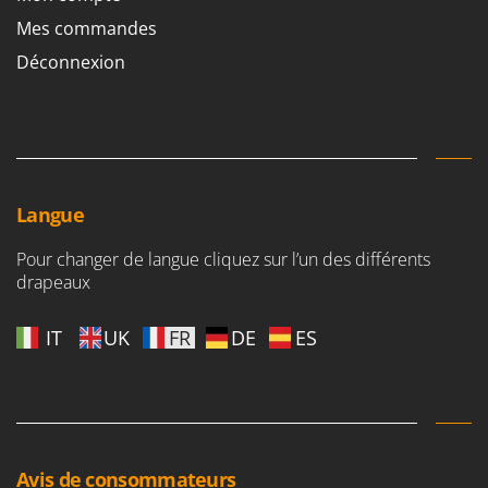
Stiga
Mes commandes
Stocker
Déconnexion
Sunseeker
T
Tecla
TecnoGen
Tellarini Pompe
Langue
Telwin
Pour changer de langue cliquez sur l’un des différents
Tenco
drapeaux
Tineco
IT
UK
FR
DE
ES
Titania
Tornado
Tre Spade
Trev - Abrek - TecnoVIR
Trotec
Avis de consommateurs