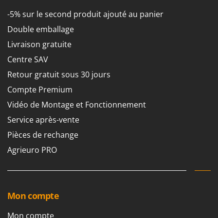
Seven Italy
-5% sur le second produit ajouté au panier
Shark
Double emballage
Silky
Livraison gratuite
Simatech
Centre SAV
Sirman
Retour gratuit sous 30 jours
Skil
Compte Premium
Smartwood
Vidéo de Montage et Fonctionnement
Smeg
Service après-vente
Snapper
Pièces de rechange
Solidur
Agrieuro PRO
Spice Electronics
Spiralmac
Spring Protezione
Spyro
Mon compte
Stanley
Mon compte