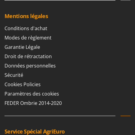
Resto Italia
Ribimex
Mentions légales
Ripartrak
Conditions d'achat
Ritter
Modes de règlement
River Systems
Garantie Légale
Robomow
Droit de rétractation
Rossofuoco
Données personnelles
Rover Pompe
Sécurité
Royal Food
Cookies Policies
Ryobi
Paramètres des cookies
S
S.T.P.
FEDER Ombrie 2014-2020
Santos
Sbaraglia
Schnitzer
Service Spécial AgriEuro