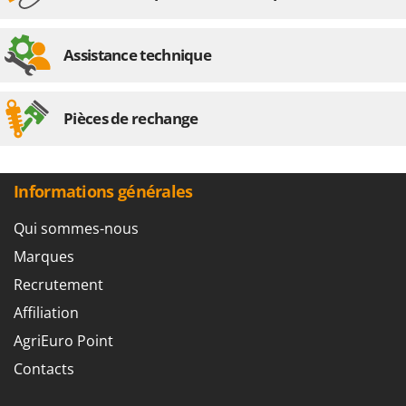
Oriental Koshin
Outdoorchef
Assistance technique
P
Palazzetti
Pièces de rechange
Palumbo Pavi
Partisani
Paterlini
Informations générales
Philips
Pramac
Qui sommes-nous
Prismafood
Marques
Recrutement
R
R.G.V.
Affiliation
Rato
AgriEuro Point
Reber
Contacts
Redback