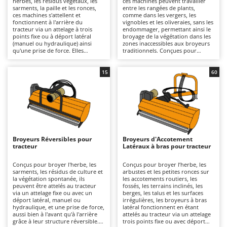
herbes, les résidus végétaux, les
ces machines peuvent travailler
Autolaveuses
Ambrogio Robot
sarments, la paille et les ronces,
entre les rangées de plants,
ces machines s'attellent et
comme dans les vergers, les
Autres produits
Annovi Reverberi
fonctionnent à l'arrière du
vignobles et les oliveraies, sans les
tracteur via un attelage à trois
endommager, permettant ainsi le
points fixe ou à déport latéral
broyage de la végétation dans les
ANTHBOT
(manuel ou hydraulique) ainsi
zones inaccessibles aux broyeurs
B
qu'une prise de force. Elles
traditionnels. Conçues pour
Balayeuses
Archman
conviennent aussi bien à un usage
broyer l'herbe, les sarments et la
amateur que professionnel, sur
végétation spontanée entre les
Bancs de scie pour le bois - Scies à bûches
Arco
des surfaces de petite à grande
rangées des cultures, elles
15
60
taille, grâce à des largeurs de
fonctionnent en étant attelées au
Barbecues
Ardes
travail et des structures
tracteur via un attelage trois
disponibles en différentes
points fixe ou à déplacement
Bennes pour tracteur
Argo
robustesses. Un large choix de
latéral, manuelle ou hydraulique,
séries légères, moyennes et
et une prise de force, ce qui les
Brosses pour sols extérieurs
Ariete
lourdes permet d'adapter la
rend idéales pour les
machine à la puissance du tracteur
interventions d'entretien dans les
Brouettes à moteur
Artus
(de 20 à 80 CV selon le modèle) et
vignobles, les vergers et les
au type de travail. Ces machines
cultures en rangs, pour des
Broyeurs Réversibles pour
Broyeurs d'Accotement
Broyeurs à axe horizontal pour tracteur
peuvent être équipées de
utilisations allant du semi-
Attila
tracteur
Latéraux à bras pour tracteur
systèmes de broyage à couteaux
professionnel au professionnel,
pour les travaux légers sur l'herbe
même sur des surfaces de taille
Broyeurs de branches et végétaux
Ausonia
et les résidus tendres, ou de
moyenne à grande. Elles sont
Conçus pour broyer l'herbe, les
Conçus pour broyer l’herbe, les
marteaux dentés si nécessaire,
généralement compatibles avec
sarments, les résidus de culture et
arbustes et les petites ronces sur
Butteurs pour tracteur
Awelco
pour broyer la végétation plus
des tracteurs d'une puissance
la végétation spontanée, ils
les accotements routiers, les
résistante, les sarments et les
comprise entre 30 et 70 CV et,
peuvent être attelés au tracteur
fossés, les terrains inclinés, les
matériaux ligneux. L'entretien
surtout, avec une pompe
via un attelage fixe ou avec un
berges, les talus et les surfaces
C
B
prévoit des inspections fréquentes
hydraulique d'un débit minimal de
déport latéral, manuel ou
irrégulières, les broyeurs à bras
Chargeurs de batterie - Démarreurs
Baesso
avec lubrification des pièces
30 l/min. Elles sont disponibles en
hydraulique, et une prise de force,
latéral fonctionnent en étant
mobiles (cardans, roulements,
différentes robustesses et poids
aussi bien à l'avant qu'à l'arrière
attelés au tracteur via un attelage
Charrues pour tracteur
Bahco
articulations et axes), contrôle de
pour s'adapter à la puissance du
grâce à leur structure réversible.
trois points fixe ou avec déport