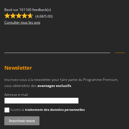
Troy-Bilt
Basé sur 161160 feedback(s)
U
(4,68/5.00)
Udor
Consulter tous les avis
Unger
V
Verdemax
Vesco
Volpi
Newsletter
W
Waldner
Inscrivez-vous à la newsletter pour faire partie du Programme Premium,
vous obtiendrez des
avantages exclusifs
.
Weber
Adresse e-mail
WIDU
Wiper EcoRobot
Une erreur est survenue
Accetto la
traitement des données personnelles
Wolf Garten
Wortex