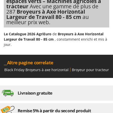
N
espaces verts – Machines agricoles à
New O.M.R.A.
tracteur
Avec une gamme de plus de
Nilfisk
287
Broyeurs à Axe Horizontal
Largeur de Travail 80 - 85 cm
au
Ninja
meilleur prix web.
Novatec
Novital
Le Catalogue 2026 AgriEuro
de
Broyeurs à Axe Horizontal
Largeur de Travail 80 - 85 cm
, constamment enrichi et mis à
NuAir
jour.
NuovaFac
O
__Altre pagine correlate
Officine Savioli
Black Friday Broyeurs à axe horizontal
Broyeur pour tracteur a
Oliviero
Olix
OMA
Livraison gratuite
Omas
Ompagrill
Ooni
Remise 5% à partir du second produit