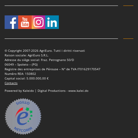
Worx
Y
Yard Force
Z
Zanon
Zephir
© Copyright 2007-2026 AgriEuro. Tutti i diritti riservati
Raison sociale: AgriEuro S.R.L.
ZGrills
Adresse du siège social: Fraz. Petrognano 50/D
06049 – Spoleto – (PG)
Zodiac
Registre des entreprises de Pérouse – N° de TVA IT01629170547
Numéro REA: 150802
Zomax
Capital social: 5.000.000,00 €
Contacts
Powered by Kaleido | Digital Productions - www.kalei.do