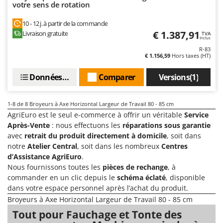
votre sens de rotation
Master
Mastercook
10 - 12 j. à partir de la commande
€ 1.387,91
Livraison gratuite
TVA
Masterpro
Inclus
R-83
McCulloch
€ 1.156,59
Hors taxes (HT)
MCH
Données techniques
Comparer
Versions(1)
Michelin
Mille
1-8
de 8 Broyeurs à Axe Horizontal Largeur de Travail 80 - 85 cm
Minox
AgriEuro est le seul e-commerce à offrir un véritable
Service
Mockmill
Après-Vente
: nous effectuons les
réparations sous garantie
avec
retrait du produit directement à domicile
, soit dans
More than chef
notre
Atelier Central
, soit dans les nombreux
Centres
MOSA
d’Assistance AgriEuro
.
Nous fournissons toutes les
pièces de rechange
, à
MOVA
commander en un clic depuis le
schéma éclaté
, disponible
Mowox
dans votre espace personnel après l’achat du produit.
Broyeurs à Axe Horizontal Largeur de Travail 80 - 85 cm
MTD
Tout pour Fauchage et Tonte des