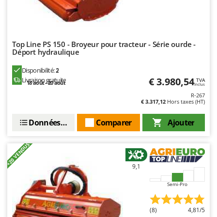
Top Line PS 150 - Broyeur pour tracteur - Série ourde -
Déport hydraulique
Disponibilité:
2
€ 3.980,54
Livraison gratuite
TVA
18 août - 20 août
Inclus
R-267
€ 3.317,12
Hors taxes (HT)
Données techniques
Comparer
Ajouter
+20 VENDUS
9,1
Semi-Pro
(8)
4,81/5