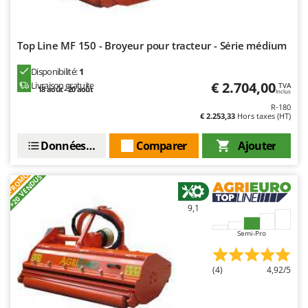
Stiga
Stocker
Top Line MF 150 - Broyeur pour tracteur - Série médium
Sunseeker
Disponibilité:
1
T
€ 2.704,00
Livraison gratuite
TVA
Tecla
18 août - 20 août
Inclus
R-180
TecnoGen
€ 2.253,33
Hors taxes (HT)
Tellarini Pompe
Données techniques
Comparer
Ajouter
Telwin
Tenco
PROMO
+20 VENDUS
Tineco
9,1
Titania
Tornado
Semi-Pro
Tre Spade
(4)
4,92/5
Trev - Abrek - TecnoVIR
Trotec