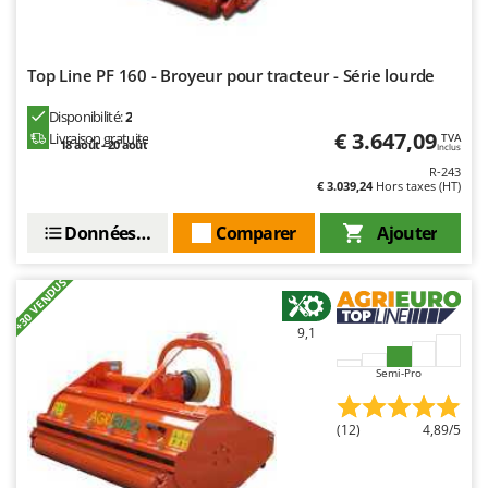
Seven Italy
Shark
Top Line PF 160 - Broyeur pour tracteur - Série lourde
Silky
Simatech
Disponibilité:
2
€ 3.647,09
Livraison gratuite
Sirman
TVA
18 août - 20 août
Inclus
Skil
R-243
€ 3.039,24
Hors taxes (HT)
Smartwood
Données techniques
Comparer
Ajouter
Smeg
Snapper
+30 VENDUS
Solidur
9,1
Spice Electronics
Spiralmac
Semi-Pro
Spring Protezione
(12)
4,89/5
Spyro
Stanley