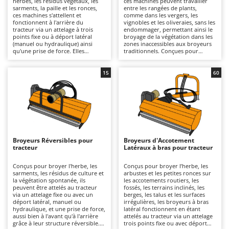
herbes, les résidus végétaux, les
ces machines peuvent travailler
Autolaveuses
Ambrogio Robot
sarments, la paille et les ronces,
entre les rangées de plants,
ces machines s'attellent et
comme dans les vergers, les
Autres produits
Annovi Reverberi
fonctionnent à l'arrière du
vignobles et les oliveraies, sans les
tracteur via un attelage à trois
endommager, permettant ainsi le
points fixe ou à déport latéral
broyage de la végétation dans les
ANTHBOT
(manuel ou hydraulique) ainsi
zones inaccessibles aux broyeurs
B
qu'une prise de force. Elles
traditionnels. Conçues pour
Balayeuses
Archman
conviennent aussi bien à un usage
broyer l'herbe, les sarments et la
amateur que professionnel, sur
végétation spontanée entre les
Bancs de scie pour le bois - Scies à bûches
Arco
des surfaces de petite à grande
rangées des cultures, elles
15
60
taille, grâce à des largeurs de
fonctionnent en étant attelées au
Barbecues
Ardes
travail et des structures
tracteur via un attelage trois
disponibles en différentes
points fixe ou à déplacement
Bennes pour tracteur
Argo
robustesses. Un large choix de
latéral, manuelle ou hydraulique,
séries légères, moyennes et
et une prise de force, ce qui les
Brosses pour sols extérieurs
Ariete
lourdes permet d'adapter la
rend idéales pour les
machine à la puissance du tracteur
interventions d'entretien dans les
Brouettes à moteur
Artus
(de 20 à 80 CV selon le modèle) et
vignobles, les vergers et les
au type de travail. Ces machines
cultures en rangs, pour des
Broyeurs Réversibles pour
Broyeurs d'Accotement
Broyeurs à axe horizontal pour tracteur
peuvent être équipées de
utilisations allant du semi-
Attila
tracteur
Latéraux à bras pour tracteur
systèmes de broyage à couteaux
professionnel au professionnel,
pour les travaux légers sur l'herbe
même sur des surfaces de taille
Broyeurs de branches et végétaux
Ausonia
et les résidus tendres, ou de
moyenne à grande. Elles sont
Conçus pour broyer l'herbe, les
Conçus pour broyer l’herbe, les
marteaux dentés si nécessaire,
généralement compatibles avec
sarments, les résidus de culture et
arbustes et les petites ronces sur
Butteurs pour tracteur
Awelco
pour broyer la végétation plus
des tracteurs d'une puissance
la végétation spontanée, ils
les accotements routiers, les
résistante, les sarments et les
comprise entre 30 et 70 CV et,
peuvent être attelés au tracteur
fossés, les terrains inclinés, les
matériaux ligneux. L'entretien
surtout, avec une pompe
via un attelage fixe ou avec un
berges, les talus et les surfaces
C
B
prévoit des inspections fréquentes
hydraulique d'un débit minimal de
déport latéral, manuel ou
irrégulières, les broyeurs à bras
Chargeurs de batterie - Démarreurs
Baesso
avec lubrification des pièces
30 l/min. Elles sont disponibles en
hydraulique, et une prise de force,
latéral fonctionnent en étant
mobiles (cardans, roulements,
différentes robustesses et poids
aussi bien à l'avant qu'à l'arrière
attelés au tracteur via un attelage
Charrues pour tracteur
Bahco
articulations et axes), contrôle de
pour s'adapter à la puissance du
grâce à leur structure réversible.
trois points fixe ou avec déport