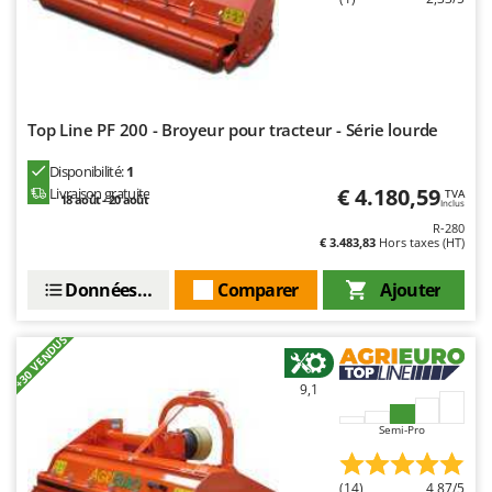
Top Line PF 200 - Broyeur pour tracteur - Série lourde
Disponibilité:
1
€ 4.180,59
Livraison gratuite
TVA
18 août - 20 août
Inclus
R-280
€ 3.483,83
Hors taxes (HT)
Données techniques
Comparer
Ajouter
+30 VENDUS
9,1
Semi-Pro
(14)
4,87/5