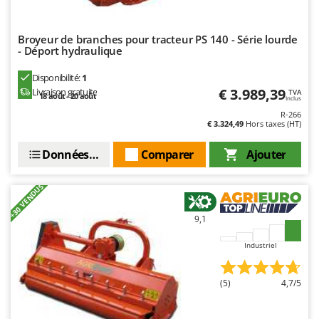
Resto Italia
Ribimex
Broyeur de branches pour tracteur PS 140 - Série lourde
Ripartrak
- Déport hydraulique
Ritter
Disponibilité:
1
€ 3.989,39
River Systems
Livraison gratuite
TVA
18 août - 20 août
Inclus
Robomow
R-266
€ 3.324,49
Hors taxes (HT)
Rossofuoco
Données techniques
Comparer
Ajouter
Rover Pompe
Royal Food
+30 VENDUS
Ryobi
9,1
S
S.T.P.
Industriel
Santos
Sbaraglia
(5)
4,7/5
Schnitzer