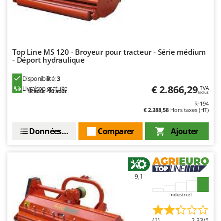
Top Line MS 120 - Broyeur pour tracteur - Série médium
- Déport hydraulique
Disponibilité:
3
€ 2.866,29
Livraison gratuite
TVA
18 août - 20 août
Inclus
R-194
€ 2.388,58
Hors taxes (HT)
Données techniques
Comparer
Ajouter
9,1
Industriel
(1)
2,33/5