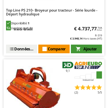
Oriental Koshin
Outdoorchef
Top Line PS 210- Broyeur pour tracteur - Série lourde -
Déport hydraulique
P
Disponibilité:
1
Palazzetti
€ 4.737,77
Livraison gratuite
TVA
18 août - 20 août
Inclus
Palumbo Pavi
R-319
Partisani
€ 3.948,14
Hors taxes (HT)
Paterlini
Données techniques
Comparer
Ajouter
Philips
Pramac
Prismafood
9,1
R
Industriel
R.G.V.
Rato
(2)
5/5
Reber
Redback