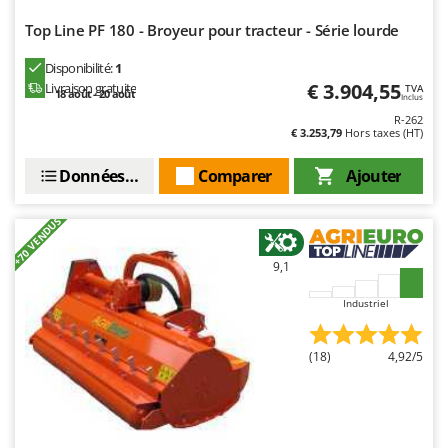
Master
Top Line PF 180 - Broyeur pour tracteur - Série lourde
Mastercook
Disponibilité:
1
Masterpro
€ 3.904,55
Livraison gratuite
TVA
18 août - 20 août
Inclus
McCulloch
R-262
MCH
€ 3.253,79
Hors taxes (HT)
Michelin
Données techniques
Comparer
Ajouter
Mille
Minox
+70 VENDUS
Mockmill
9,1
More than chef
Industriel
MOSA
MOVA
(18)
4,92/5
Mowox
MTD