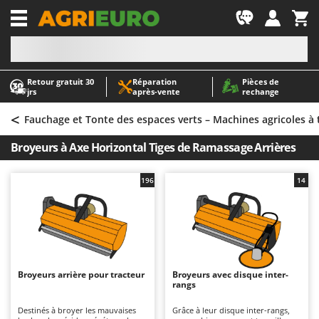
-1
Retour gratuit 30
Réparation
Pièces de
A
A
jrs
après‑vente
rechange
Abris de jardin
ABAC
<
Accessoires pour tracteurs tondeuses autoportés
AgriEuro Premium
Fauchage et Tonte des espaces verts – Machines agricoles à 
Aérateurs Scarificateurs pour gazon
AgriEuro TOP-LINE
Broyeurs à Axe Horizontal Tiges de Ramassage Arrières
Arracheuses de pommes de terre pour tracteur
AGT
Aspirateurs - Balais Électriques
Aima
196
14
Aspirateurs à cendres
Airmec
Aspirateurs à feuilles sur roues
AL-KO
Aspirateurs de piscine
ALA 2000
Aspirateurs Multifonctions
Alce
Broyeurs arrière pour tracteur
Broyeurs avec disque inter-
rangs
Atomiseurs agricoles pour tracteurs
Alpina
Atomiseurs pour traitements
Ama
Destinés à broyer les mauvaises
Grâce à leur disque inter-rangs,