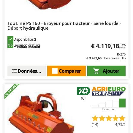
Worx
Y
Yard Force
Top Line PS 160 - Broyeur pour tracteur - Série lourde -
Déport hydraulique
Z
Zanon
Disponibilité:
2
€ 4.119,18
Livraison gratuite
Zephir
TVA
18 août - 20 août
Inclus
ZGrills
R-276
€ 3.432,65
Hors taxes (HT)
Zodiac
Données techniques
Comparer
Ajouter
Zomax
+30 VENDUS
9,1
Industriel
(14)
4,75/5