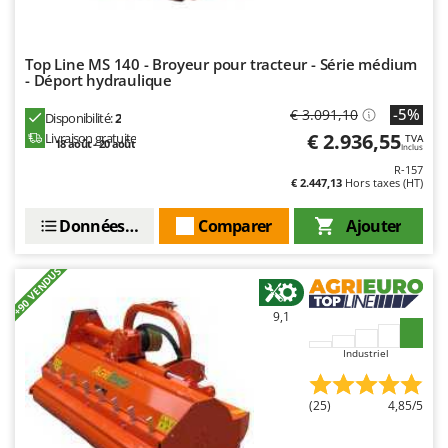
Troy-Bilt
U
Top Line MS 140 - Broyeur pour tracteur - Série médium
Udor
- Déport hydraulique
Unger
-5%
€ 3.091,10
Disponibilité:
2
€ 2.936,55
Livraison gratuite
TVA
V
18 août - 20 août
Inclus
Verdemax
R-157
€ 2.447,13
Hors taxes (HT)
Vesco
Volpi
Données techniques
Comparer
Ajouter
W
+90 VENDUS
Waldner
Weber
9,1
WIDU
Industriel
Wiper EcoRobot
Wolf Garten
(25)
4,85/5
Wortex