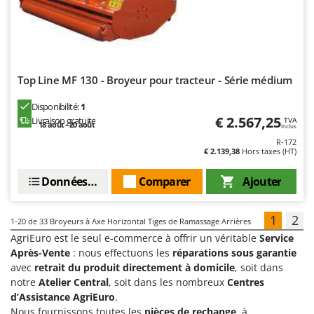
Top Line MF 130 - Broyeur pour tracteur - Série médium
Disponibilité:
1
€ 2.567,25
Livraison gratuite
TVA
18 août - 20 août
Inclus
R-172
€ 2.139,38
Hors taxes (HT)
Données techniques
Comparer
Ajouter
1
2
1-20
de 33 Broyeurs à Axe Horizontal Tiges de Ramassage Arrières
AgriEuro est le seul e-commerce à offrir un véritable
Service
Après-Vente
: nous effectuons les
réparations sous garantie
avec
retrait du produit directement à domicile
, soit dans
notre
Atelier Central
, soit dans les nombreux
Centres
d’Assistance AgriEuro
.
Nous fournissons toutes les
pièces de rechange
, à