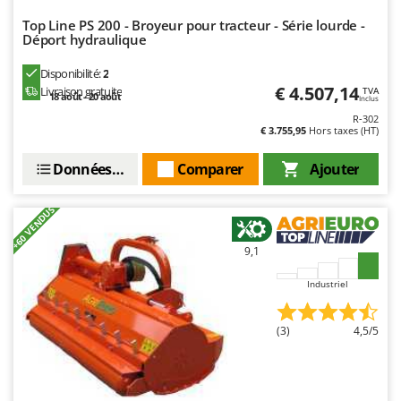
N
New O.M.R.A.
Top Line PS 200 - Broyeur pour tracteur - Série lourde -
Nilfisk
Déport hydraulique
Ninja
Disponibilité:
2
Novatec
€ 4.507,14
Livraison gratuite
TVA
18 août - 20 août
Inclus
Novital
R-302
€ 3.755,95
Hors taxes (HT)
NuAir
Données techniques
Comparer
Ajouter
NuovaFac
O
+60 VENDUS
Officine Savioli
Oliviero
9,1
Olix
Industriel
OMA
Omas
(3)
4,5/5
Ompagrill
Ooni