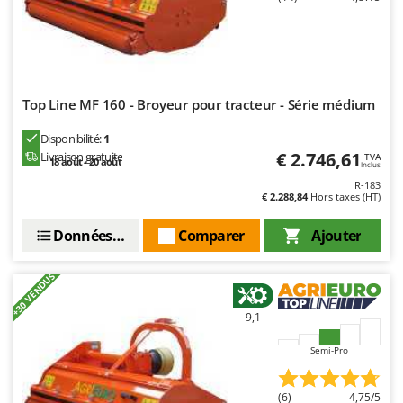
Top Line MF 160 - Broyeur pour tracteur - Série médium
Disponibilité:
1
€ 2.746,61
Livraison gratuite
TVA
18 août - 20 août
Inclus
R-183
€ 2.288,84
Hors taxes (HT)
Données techniques
Comparer
Ajouter
+30 VENDUS
9,1
Semi-Pro
(6)
4,75/5