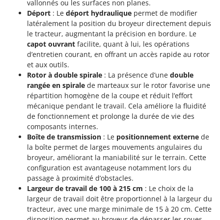
vallonnés ou les surfaces non planes.
Déport
: Le
déport hydraulique
permet de modifier
latéralement la position du broyeur directement depuis
le tracteur, augmentant la précision en bordure. Le
capot ouvrant
facilite, quant à lui, les opérations
d’entretien courant, en offrant un accès rapide au rotor
et aux outils.
Rotor à double spirale
: La présence d’une
double
rangée en spirale
de marteaux sur le rotor favorise une
répartition homogène de la coupe et réduit l’effort
mécanique pendant le travail. Cela améliore la fluidité
de fonctionnement et prolonge la durée de vie des
composants internes.
Boîte de transmission
: Le
positionnement externe
de
la boîte permet de larges mouvements angulaires du
broyeur, améliorant la maniabilité sur le terrain. Cette
configuration est avantageuse notamment lors du
passage à proximité d’obstacles.
Largeur de travail de 100 à 215 cm
: Le choix de la
largeur de travail doit être proportionnel à la largeur du
tracteur, avec une marge minimale de 15 à 20 cm. Cette
disposition permet au broyeur de dépasser les roues,