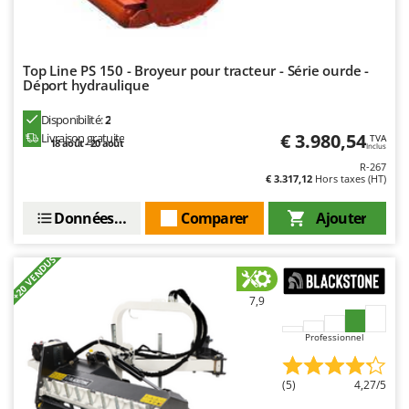
Stiga
Stocker
Sunseeker
Top Line PS 150 - Broyeur pour tracteur - Série ourde -
Déport hydraulique
T
Tecla
Disponibilité:
2
€ 3.980,54
Livraison gratuite
TVA
TecnoGen
18 août - 20 août
Inclus
R-267
Tellarini Pompe
€ 3.317,12
Hors taxes (HT)
Telwin
Données techniques
Comparer
Ajouter
Tenco
Tineco
+20 VENDUS
Titania
7,9
Tornado
Tre Spade
Professionnel
Trev - Abrek - TecnoVIR
(5)
4,27/5
Trotec