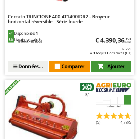
Oriental Koshin
Outdoorchef
Ceccato TRINCIONE 400 4T1400IDR2 - Broyeur
horizontal réversible - Série lourde
P
Palazzetti
Disponibilité:
1
€ 4.390,36
Livraison gratuite
Palumbo Pavi
TVA
18 août - 20 août
Inclus
Partisani
R-279
€ 3.658,63
Hors taxes (HT)
Paterlini
Données techniques
Comparer
Ajouter
Philips
Pramac
+40 VENDUS
Prismafood
9,1
R
R.G.V.
Industriel
Rato
(5)
4,73/5
Reber
Redback