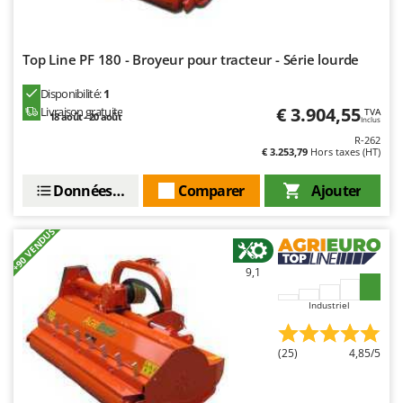
Resto Italia
Ribimex
Top Line PF 180 - Broyeur pour tracteur - Série lourde
Ripartrak
Ritter
Disponibilité:
1
€ 3.904,55
Livraison gratuite
TVA
River Systems
18 août - 20 août
Inclus
R-262
Robomow
€ 3.253,79
Hors taxes (HT)
Rossofuoco
Données techniques
Comparer
Ajouter
Rover Pompe
Royal Food
+90 VENDUS
Ryobi
9,1
S
S.T.P.
Industriel
Santos
(25)
4,85/5
Sbaraglia
Schnitzer