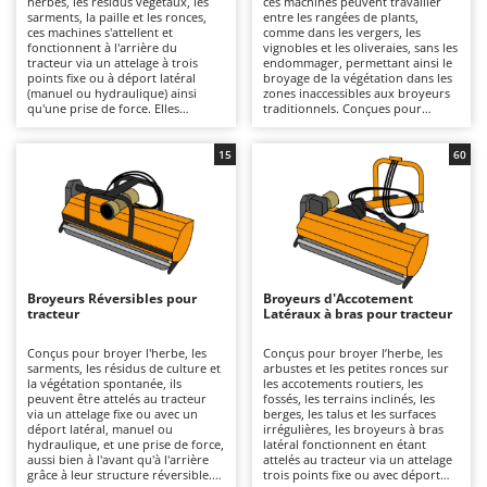
herbes, les résidus végétaux, les
ces machines peuvent travailler
Autolaveuses
Ambrogio Robot
sarments, la paille et les ronces,
entre les rangées de plants,
ces machines s'attellent et
comme dans les vergers, les
Autres produits
Annovi Reverberi
fonctionnent à l'arrière du
vignobles et les oliveraies, sans les
tracteur via un attelage à trois
endommager, permettant ainsi le
points fixe ou à déport latéral
broyage de la végétation dans les
ANTHBOT
(manuel ou hydraulique) ainsi
zones inaccessibles aux broyeurs
B
qu'une prise de force. Elles
traditionnels. Conçues pour
Balayeuses
Archman
conviennent aussi bien à un usage
broyer l'herbe, les sarments et la
amateur que professionnel, sur
végétation spontanée entre les
Bancs de scie pour le bois - Scies à bûches
Arco
des surfaces de petite à grande
rangées des cultures, elles
15
60
taille, grâce à des largeurs de
fonctionnent en étant attelées au
Barbecues
Ardes
travail et des structures
tracteur via un attelage trois
disponibles en différentes
points fixe ou à déplacement
Bennes pour tracteur
Argo
robustesses. Un large choix de
latéral, manuelle ou hydraulique,
séries légères, moyennes et
et une prise de force, ce qui les
Brosses pour sols extérieurs
Ariete
lourdes permet d'adapter la
rend idéales pour les
machine à la puissance du tracteur
interventions d'entretien dans les
Brouettes à moteur
Artus
(de 20 à 80 CV selon le modèle) et
vignobles, les vergers et les
au type de travail. Ces machines
cultures en rangs, pour des
Broyeurs Réversibles pour
Broyeurs d'Accotement
Broyeurs à axe horizontal pour tracteur
peuvent être équipées de
utilisations allant du semi-
Attila
tracteur
Latéraux à bras pour tracteur
systèmes de broyage à couteaux
professionnel au professionnel,
pour les travaux légers sur l'herbe
même sur des surfaces de taille
Broyeurs de branches et végétaux
Ausonia
et les résidus tendres, ou de
moyenne à grande. Elles sont
Conçus pour broyer l'herbe, les
Conçus pour broyer l’herbe, les
marteaux dentés si nécessaire,
généralement compatibles avec
sarments, les résidus de culture et
arbustes et les petites ronces sur
Butteurs pour tracteur
Awelco
pour broyer la végétation plus
des tracteurs d'une puissance
la végétation spontanée, ils
les accotements routiers, les
résistante, les sarments et les
comprise entre 30 et 70 CV et,
peuvent être attelés au tracteur
fossés, les terrains inclinés, les
matériaux ligneux. L'entretien
surtout, avec une pompe
via un attelage fixe ou avec un
berges, les talus et les surfaces
C
B
prévoit des inspections fréquentes
hydraulique d'un débit minimal de
déport latéral, manuel ou
irrégulières, les broyeurs à bras
Chargeurs de batterie - Démarreurs
Baesso
avec lubrification des pièces
30 l/min. Elles sont disponibles en
hydraulique, et une prise de force,
latéral fonctionnent en étant
mobiles (cardans, roulements,
différentes robustesses et poids
aussi bien à l'avant qu'à l'arrière
attelés au tracteur via un attelage
Charrues pour tracteur
Bahco
articulations et axes), contrôle de
pour s'adapter à la puissance du
grâce à leur structure réversible.
trois points fixe ou avec déport