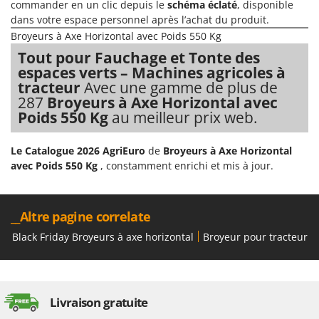
commander en un clic depuis le
schéma éclaté
, disponible
Worx
dans votre espace personnel après l’achat du produit.
Broyeurs à Axe Horizontal avec Poids 550 Kg
Y
Yard Force
Tout pour Fauchage et Tonte des
espaces verts – Machines agricoles à
Z
tracteur
Avec une gamme de plus de
Zanon
287
Broyeurs à Axe Horizontal avec
Zephir
Poids 550 Kg
au meilleur prix web.
ZGrills
Le Catalogue 2026 AgriEuro
de
Broyeurs à Axe Horizontal
Zodiac
avec Poids 550 Kg
, constamment enrichi et mis à jour.
Zomax
__Altre pagine correlate
Black Friday Broyeurs à axe horizontal
Broyeur pour tracteur a
Livraison gratuite