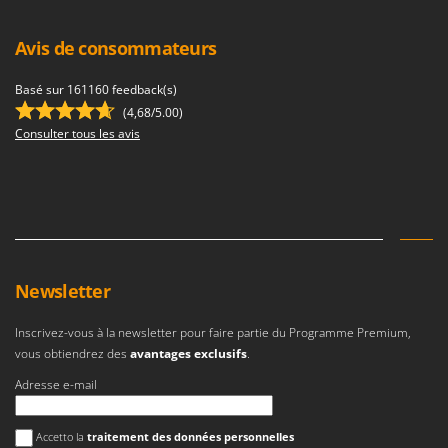
Avis de consommateurs
Basé sur 161160 feedback(s)
(4,68/5.00)
Consulter tous les avis
Newsletter
Inscrivez-vous à la newsletter pour faire partie du Programme Premium,
vous obtiendrez des
avantages exclusifs
.
Adresse e-mail
Une erreur est survenue
Accetto la
traitement des données personnelles