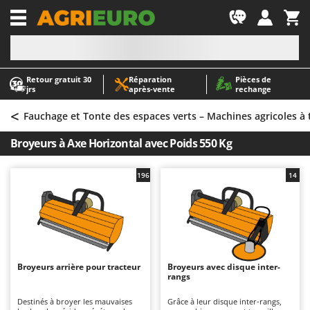
-1
Retour gratuit 30
Réparation
Pièces de
A
A
jrs
après‑vente
rechange
Abris de jardin
ABAC
<
Accessoires pour tracteurs tondeuses autoportés
AgriEuro Premium
Fauchage et Tonte des espaces verts – Machines agricoles à 
Aérateurs Scarificateurs pour gazon
AgriEuro TOP-LINE
Broyeurs à Axe Horizontal avec Poids 550 Kg
Arracheuses de pommes de terre pour tracteur
AGT
Aspirateurs - Balais Électriques
Aima
196
14
Aspirateurs à cendres
Airmec
Aspirateurs à feuilles sur roues
AL-KO
Aspirateurs de piscine
ALA 2000
Aspirateurs Multifonctions
Alce
Broyeurs arrière pour tracteur
Broyeurs avec disque inter-
rangs
Atomiseurs agricoles pour tracteurs
Alpina
Atomiseurs pour traitements
Ama
Destinés à broyer les mauvaises
Grâce à leur disque inter-rangs,