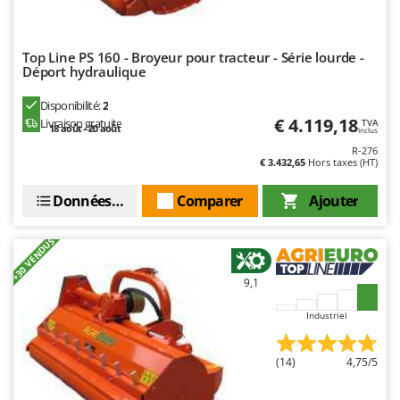
Seven Italy
Shark
Top Line PS 160 - Broyeur pour tracteur - Série lourde -
Silky
Déport hydraulique
Simatech
Disponibilité:
2
Sirman
€ 4.119,18
Livraison gratuite
TVA
18 août - 20 août
Inclus
Skil
R-276
€ 3.432,65
Hors taxes (HT)
Smartwood
Smeg
Données techniques
Comparer
Ajouter
Snapper
+30 VENDUS
Solidur
Spice Electronics
9,1
Spiralmac
Industriel
Spring Protezione
Spyro
(14)
4,75/5
Stanley