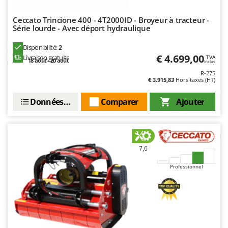
N
New O.M.R.A.
Ceccato Trincione 400 - 4T2000ID - Broyeur à tracteur -
Nilfisk
Série lourde - Avec déport hydraulique
Ninja
Disponibilité:
2
Novatec
€ 4.699,00
Livraison gratuite
TVA
18 août - 20 août
Inclus
Novital
R-275
€ 3.915,83
Hors taxes (HT)
NuAir
NuovaFac
Données techniques
Comparer
Ajouter
O
Officine Savioli
Oliviero
7,6
Olix
Professionnel
OMA
Omas
Ompagrill
Ooni