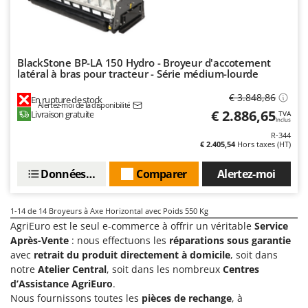
Troy-Bilt
U
Udor
BlackStone BP-LA 150 Hydro - Broyeur d'accotement
Unger
latéral à bras pour tracteur - Série médium-lourde
€ 3.848,86
V
En rupture de stock
Alertez-moi de la disponibilité
Verdemax
€ 2.886,65
Livraison gratuite
TVA
Inclus
Vesco
R-344
€ 2.405,54
Hors taxes (HT)
Volpi
Données techniques
Comparer
Alertez-moi
W
Waldner
Weber
1-14
de 14 Broyeurs à Axe Horizontal avec Poids 550 Kg
AgriEuro est le seul e-commerce à offrir un véritable
Service
WIDU
Après-Vente
: nous effectuons les
réparations sous garantie
Wiper EcoRobot
avec
retrait du produit directement à domicile
, soit dans
notre
Atelier Central
, soit dans les nombreux
Centres
Wolf Garten
d’Assistance AgriEuro
.
Wortex
Nous fournissons toutes les
pièces de rechange
, à