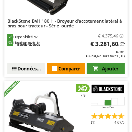
Resto Italia
Ribimex
Ripartrak
BlackStone BVH 180 H - Broyeur d'accotement latéral à
bras pour tracteur - Série lourde
Ritter
€ 4.375,46
Disponibilité:
17
River Systems
€ 3.281,60
Livraison gratuite
TVA
18 août - 20 août
Inclus
Robomow
R-381
Rossofuoco
€ 2.734,67
Hors taxes (HT)
Rover Pompe
Données techniques
Comparer
Ajouter
Royal Food
+30 VENDIDOS
Ryobi
S
7,9
S.T.P.
Semi-Pro
Santos
Sbaraglia
(1)
4,67/5
Schnitzer