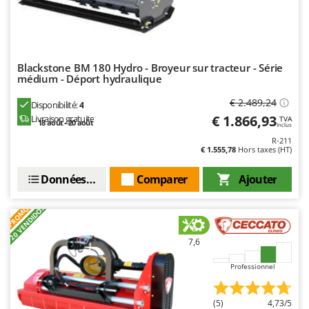
Stiga
Stocker
Sunseeker
Blackstone BM 180 Hydro - Broyeur sur tracteur - Série
médium - Déport hydraulique
T
Tecla
€ 2.489,24
Disponibilité:
4
TecnoGen
€ 1.866,93
Livraison gratuite
TVA
18 août - 20 août
Inclus
Tellarini Pompe
R-211
€ 1.555,78
Hors taxes (HT)
Telwin
Tenco
Données techniques
Comparer
Ajouter
Tineco
+20 VENDIDOS
PROMO
Titania
Tornado
7,6
Tre Spade
Professionnel
Trev - Abrek - TecnoVIR
Trotec
(5)
4,73/5