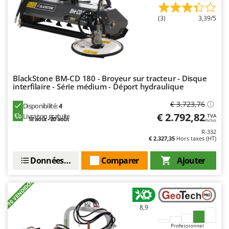
(3)
3,39/5
BlackStone BM-CD 180 - Broyeur sur tracteur - Disque
interfilaire - Série médium - Déport hydraulique
€ 3.723,76
Disponibilité:
4
€ 2.792,82
Livraison gratuite
TVA
18 août - 20 août
Inclus
R-332
€ 2.327,35
Hors taxes (HT)
Données techniques
Comparer
Ajouter
+90 VENDIDOS
8,9
Professionnel