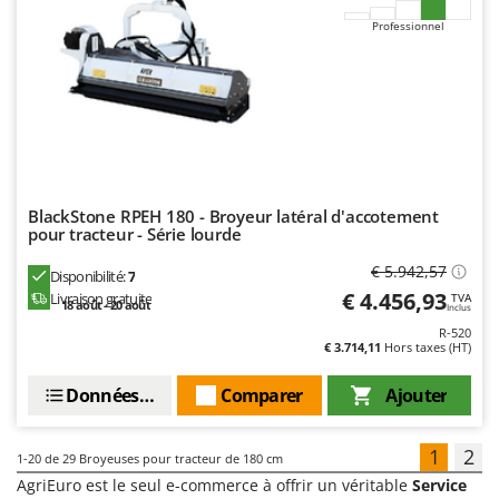
Professionnel
BlackStone RPEH 180 - Broyeur latéral d'accotement
pour tracteur - Série lourde
€ 5.942,57
Disponibilité:
7
€ 4.456,93
Livraison gratuite
TVA
18 août - 20 août
Inclus
R-520
€ 3.714,11
Hors taxes (HT)
Données techniques
Comparer
Ajouter
1
2
1-20
de 29 Broyeuses pour tracteur de 180 cm
AgriEuro est le seul e-commerce à offrir un véritable
Service