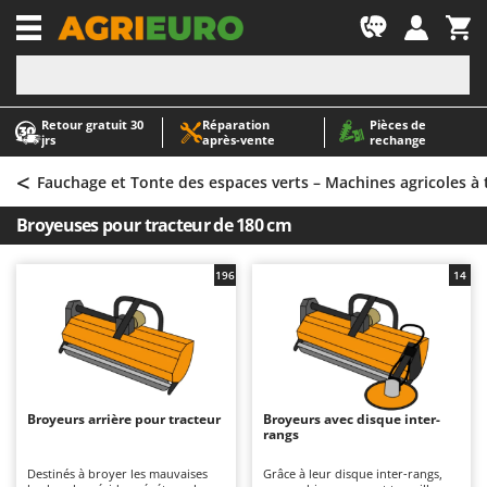
-1
Retour gratuit 30
Réparation
Pièces de
A
A
jrs
après‑vente
rechange
Abris de jardin
ABAC
<
Accessoires pour tracteurs tondeuses autoportés
AgriEuro Premium
Fauchage et Tonte des espaces verts – Machines agricoles à 
Aérateurs Scarificateurs pour gazon
AgriEuro TOP-LINE
Broyeuses pour tracteur de 180 cm
Arracheuses de pommes de terre pour tracteur
AGT
Aspirateurs - Balais Électriques
Aima
196
14
Aspirateurs à cendres
Airmec
Aspirateurs à feuilles sur roues
AL-KO
Aspirateurs de piscine
ALA 2000
Aspirateurs Multifonctions
Alce
Broyeurs arrière pour tracteur
Broyeurs avec disque inter-
rangs
Atomiseurs agricoles pour tracteurs
Alpina
Atomiseurs pour traitements
Ama
Destinés à broyer les mauvaises
Grâce à leur disque inter-rangs,