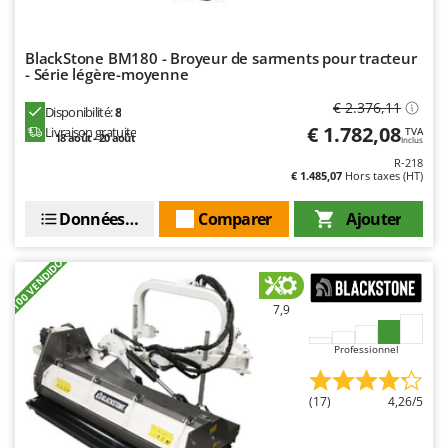
Oriental Koshin
Outdoorchef
BlackStone BM180 - Broyeur de sarments pour tracteur
- Série légère-moyenne
P
Palazzetti
€ 2.376,11
Disponibilité:
8
Palumbo Pavi
€ 1.782,08
Livraison gratuite
TVA
18 août - 20 août
Inclus
Partisani
R-218
€ 1.485,07
Hors taxes (HT)
Paterlini
Données techniques
Comparer
Ajouter
Philips
Pramac
+100 VENDIDOS
Prismafood
7,9
R
R.G.V.
Professionnel
Rato
Reber
(17)
4,26/5
Redback