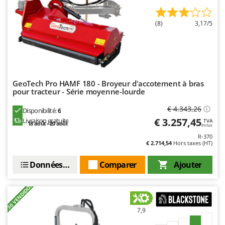
(8)
3,17/5
GeoTech Pro HAMF 180 - Broyeur d'accotement à bras
pour tracteur - Série moyenne-lourde
€ 4.343,26
Disponibilité:
6
€ 3.257,45
Livraison gratuite
TVA
18 août - 20 août
Inclus
R-370
€ 2.714,54
Hors taxes (HT)
Données techniques
Comparer
Ajouter
+30 VENDIDOS
7,9