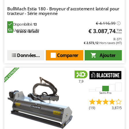
Master
BullMach Estia 180 - Broyeur d'accotement latéral pour
Mastercook
tracteur - Série moyenne
Masterpro
€ 4.116,99
Disponibilité:
13
McCulloch
€ 3.087,74
Livraison gratuite
TVA
18 août - 20 août
Inclus
MCH
R-371
€ 2.573,12
Hors taxes (HT)
Michelin
Données techniques
Comparer
Ajouter
Mille
Minox
+100 VENDIDOS
Mockmill
More than chef
7,9
MOSA
Semi-Pro
MOVA
Mowox
(19)
3,87/5
MTD