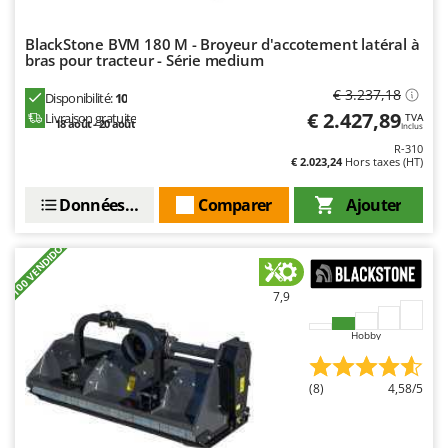
N
New O.M.R.A.
Nilfisk
BlackStone BVM 180 M - Broyeur d'accotement latéral à
bras pour tracteur - Série medium
Ninja
€ 3.237,18
Disponibilité:
10
Novatec
€ 2.427,89
Livraison gratuite
TVA
18 août - 20 août
Inclus
Novital
R-310
NuAir
€ 2.023,24
Hors taxes (HT)
NuovaFac
Données techniques
Comparer
Ajouter
O
+100 VENDIDOS
Officine Savioli
Oliviero
7,9
Olix
Hobby
OMA
Omas
(8)
4,58/5
Ompagrill
Ooni