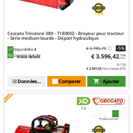
Troy-Bilt
U
Udor
Unger
Ceccato Trincione 380 - T1800ID - Broyeur pour tracteur
- Série medium-lourde - Déport hydraulique
V
Verdemax
-5%
€ 3.785,70
Disponibilité:
4
€ 3.596,42
Livraison gratuite
Vesco
TVA
18 août - 20 août
Inclus
Volpi
R-176
€ 2.997,02
Hors taxes (HT)
W
Données techniques
Comparer
Ajouter
Waldner
Weber
PROMO
WIDU
Wiper EcoRobot
7,6
Wolf Garten
Professionnel
Wortex