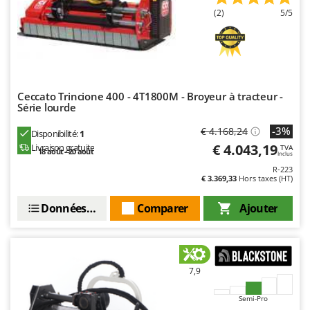
(2)
5/5
Ceccato Trincione 400 - 4T1800M - Broyeur à tracteur -
Série lourde
-3%
€ 4.168,24
Disponibilité:
1
€ 4.043,19
Livraison gratuite
TVA
18 août - 20 août
Inclus
R-223
€ 3.369,33
Hors taxes (HT)
Données techniques
Comparer
Ajouter
7,9
Semi-Pro