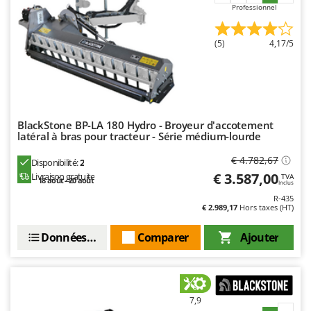
Professionnel
(5)
4,17/5
BlackStone BP-LA 180 Hydro - Broyeur d'accotement
latéral à bras pour tracteur - Série médium-lourde
€ 4.782,67
Disponibilité:
2
€ 3.587,00
Livraison gratuite
TVA
18 août - 20 août
Inclus
R-435
€ 2.989,17
Hors taxes (HT)
Données techniques
Comparer
Ajouter
7,9