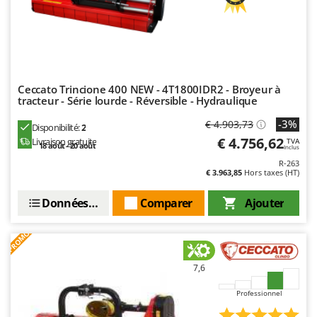
Worx
Y
Yard Force
Z
Zanon
Ceccato Trincione 400 NEW - 4T1800IDR2 - Broyeur à
tracteur - Série lourde - Réversible - Hydraulique
Zephir
-3%
€ 4.903,73
Disponibilité:
2
ZGrills
€ 4.756,62
Livraison gratuite
TVA
18 août - 20 août
Inclus
Zodiac
R-263
Zomax
€ 3.963,85
Hors taxes (HT)
Données techniques
Comparer
Ajouter
PROMO
7,6
Professionnel