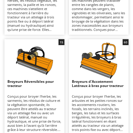
herbes, les résidus végétaux, les
ces machines peuvent travailler
Autolaveuses
Ambrogio Robot
sarments, la paille et les ronces,
entre les rangées de plants,
ces machines s'attellent et
comme dans les vergers, les
Autres produits
Annovi Reverberi
fonctionnent à l'arrière du
vignobles et les oliveraies, sans les
tracteur via un attelage à trois
endommager, permettant ainsi le
points fixe ou à déport latéral
broyage de la végétation dans les
ANTHBOT
(manuel ou hydraulique) ainsi
zones inaccessibles aux broyeurs
B
qu'une prise de force. Elles
traditionnels. Conçues pour
Balayeuses
Archman
conviennent aussi bien à un usage
broyer l'herbe, les sarments et la
amateur que professionnel, sur
végétation spontanée entre les
Bancs de scie pour le bois - Scies à bûches
Arco
des surfaces de petite à grande
rangées des cultures, elles
15
60
taille, grâce à des largeurs de
fonctionnent en étant attelées au
Barbecues
Ardes
travail et des structures
tracteur via un attelage trois
disponibles en différentes
points fixe ou à déplacement
Bennes pour tracteur
Argo
robustesses. Un large choix de
latéral, manuelle ou hydraulique,
séries légères, moyennes et
et une prise de force, ce qui les
Brosses pour sols extérieurs
Ariete
lourdes permet d'adapter la
rend idéales pour les
machine à la puissance du tracteur
interventions d'entretien dans les
Brouettes à moteur
Artus
(de 20 à 80 CV selon le modèle) et
vignobles, les vergers et les
au type de travail. Ces machines
cultures en rangs, pour des
Broyeurs Réversibles pour
Broyeurs d'Accotement
Broyeurs à axe horizontal pour tracteur
peuvent être équipées de
utilisations allant du semi-
Attila
tracteur
Latéraux à bras pour tracteur
systèmes de broyage à couteaux
professionnel au professionnel,
pour les travaux légers sur l'herbe
même sur des surfaces de taille
Broyeurs de branches et végétaux
Ausonia
et les résidus tendres, ou de
moyenne à grande. Elles sont
Conçus pour broyer l'herbe, les
Conçus pour broyer l’herbe, les
marteaux dentés si nécessaire,
généralement compatibles avec
sarments, les résidus de culture et
arbustes et les petites ronces sur
Butteurs pour tracteur
Awelco
pour broyer la végétation plus
des tracteurs d'une puissance
la végétation spontanée, ils
les accotements routiers, les
résistante, les sarments et les
comprise entre 30 et 70 CV et,
peuvent être attelés au tracteur
fossés, les terrains inclinés, les
matériaux ligneux. L'entretien
surtout, avec une pompe
via un attelage fixe ou avec un
berges, les talus et les surfaces
C
B
prévoit des inspections fréquentes
hydraulique d'un débit minimal de
déport latéral, manuel ou
irrégulières, les broyeurs à bras
Chargeurs de batterie - Démarreurs
Baesso
avec lubrification des pièces
30 l/min. Elles sont disponibles en
hydraulique, et une prise de force,
latéral fonctionnent en étant
mobiles (cardans, roulements,
différentes robustesses et poids
aussi bien à l'avant qu'à l'arrière
attelés au tracteur via un attelage
Charrues pour tracteur
Bahco
articulations et axes), contrôle de
pour s'adapter à la puissance du
grâce à leur structure réversible.
trois points fixe ou avec déport