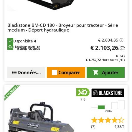
Seven Italy
Shark
Silky
Blackstone BM-CD 180 - Broyeur pour tracteur - Série
Simatech
medium - Déport hydraulique
Sirman
€ 2.804,35
Disponibilité:
4
€ 2.103,26
Skil
Livraison gratuite
TVA
18 août - 20 août
Inclus
Smartwood
R-243
€ 1.752,72
Hors taxes (HT)
Smeg
Données techniques
Comparer
Ajouter
Snapper
Solidur
+90 VENDIDOS
Spice Electronics
7,9
Spiralmac
Spring Protezione
Hobby
Spyro
Stanley
(7)
4,38/5