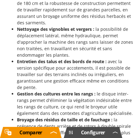
de 180 cm et la robustesse de construction permettent
de travailler rapidement sur de grandes parcelles, en
assurant un broyage uniforme des résidus herbacés et
des sarments.
Nettoyage des vignobles et vergers :
la possibilité de
déplacement latéral, même hydraulique, permet
d'approcher la machine des rangs sans laisser de zones
non traitées, en travaillant en sécurité et sans
endommager les plantes.
Entretien des talus et des bords de route :
avec la
version spécifique pour accotements, il est possible de
travailler sur des terrains inclinés ou irréguliers, en
garantissant une gestion efficace même en conditions
de pente.
Gestion des cultures entre les rangs :
le disque inter-
rangs permet d'éliminer la végétation indésirable entre
les rangs de culture, ce qui rend le broyeur utile
également dans des contextes d'agriculture spécialisée.
Broyage des résidus de taille et de fauchage :
la
présence de dents arrière et de rotors à double spirale
Comparer
Configurer
permet un broyage efficace même des résidus les plus