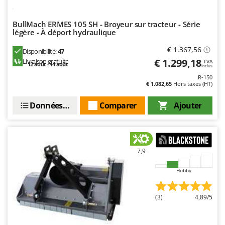
Troy-Bilt
BullMach ERMES 105 SH - Broyeur sur tracteur - Série
U
légère - À déport hydraulique
Udor
€ 1.367,56
Unger
Disponibilité:
47
€ 1.299,18
Livraison gratuite
TVA
12 août - 14 août
Inclus
V
R-150
Verdemax
€ 1.082,65
Hors taxes (HT)
Vesco
Données techniques
Comparer
Ajouter
Volpi
W
Waldner
7,9
Weber
WIDU
Hobby
Wiper EcoRobot
(3)
4,89/5
Wolf Garten
Wortex