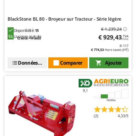
Worx
Y
BlackStone BL 80 - Broyeur sur Tracteur - Série légère
Yard Force
€ 1.239,24
Disponibilité:
15
Z
€ 929,43
Livraison gratuite
TVA
Zanon
12 août - 14 août
Inclus
Zephir
R-117
€ 774,53
Hors taxes (HT)
ZGrills
Données techniques
Comparer
Ajouter
Zodiac
Zomax
9,1
Hobby
(2)
4,33/5