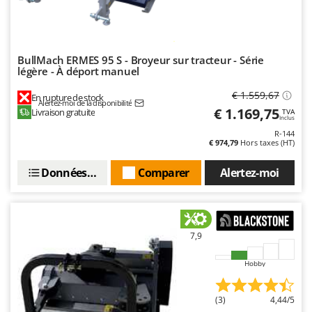
BullMach ERMES 95 S - Broyeur sur tracteur - Série
légère - À déport manuel
€ 1.559,67
En rupture de stock
Alertez-moi de la disponibilité
€ 1.169,75
Livraison gratuite
TVA
Inclus
R-144
€ 974,79
Hors taxes (HT)
Données techniques
Comparer
Alertez-moi
7,9
Hobby
(3)
4,44/5