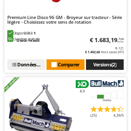
Premium Line Disco 96 GM - Broyeur sur tracteur - Série
légère - Choisissez votre sens de rotation
Disponibilité:
1
€ 1.683,19
Livraison gratuite
TVA
12 août - 14 août
Inclus
R-121
€ 1.402,66
Hors taxes (HT)
Données techniques
Comparer
Versions(2)
+100 VENDUS
8,9
Hobby
(25)
4,39/5