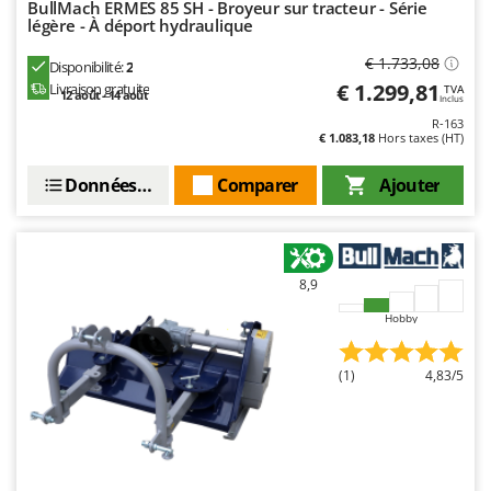
BullMach ERMES 85 SH - Broyeur sur tracteur - Série
Resto Italia
légère - À déport hydraulique
Ribimex
€ 1.733,08
Disponibilité:
2
Ripartrak
€ 1.299,81
Livraison gratuite
TVA
12 août - 14 août
Inclus
Ritter
R-163
€ 1.083,18
Hors taxes (HT)
River Systems
Robomow
Données techniques
Comparer
Ajouter
Rossofuoco
Rover Pompe
Royal Food
8,9
Ryobi
Hobby
S
S.T.P.
(1)
4,83/5
Santos
Sbaraglia
Schnitzer