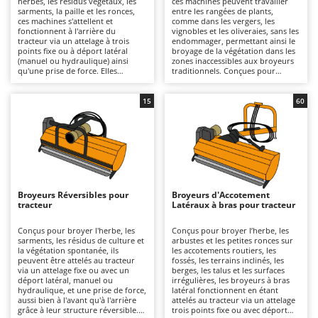
herbes, les résidus végétaux, les
ces machines peuvent travailler
Autolaveuses
Ambrogio Robot
sarments, la paille et les ronces,
entre les rangées de plants,
ces machines s'attellent et
comme dans les vergers, les
Autres produits
Annovi Reverberi
fonctionnent à l'arrière du
vignobles et les oliveraies, sans les
tracteur via un attelage à trois
endommager, permettant ainsi le
points fixe ou à déport latéral
broyage de la végétation dans les
ANTHBOT
(manuel ou hydraulique) ainsi
zones inaccessibles aux broyeurs
B
qu'une prise de force. Elles
traditionnels. Conçues pour
Balayeuses
Archman
conviennent aussi bien à un usage
broyer l'herbe, les sarments et la
amateur que professionnel, sur
végétation spontanée entre les
Bancs de scie pour le bois - Scies à bûches
Arco
des surfaces de petite à grande
rangées des cultures, elles
15
60
taille, grâce à des largeurs de
fonctionnent en étant attelées au
Barbecues
Ardes
travail et des structures
tracteur via un attelage trois
disponibles en différentes
points fixe ou à déplacement
Bennes pour tracteur
Argo
robustesses. Un large choix de
latéral, manuelle ou hydraulique,
séries légères, moyennes et
et une prise de force, ce qui les
Brosses pour sols extérieurs
Ariete
lourdes permet d'adapter la
rend idéales pour les
machine à la puissance du tracteur
interventions d'entretien dans les
Brouettes à moteur
Artus
(de 20 à 80 CV selon le modèle) et
vignobles, les vergers et les
au type de travail. Ces machines
cultures en rangs, pour des
Broyeurs Réversibles pour
Broyeurs d'Accotement
Broyeurs à axe horizontal pour tracteur
peuvent être équipées de
utilisations allant du semi-
Attila
tracteur
Latéraux à bras pour tracteur
systèmes de broyage à couteaux
professionnel au professionnel,
pour les travaux légers sur l'herbe
même sur des surfaces de taille
Broyeurs de branches et végétaux
Ausonia
et les résidus tendres, ou de
moyenne à grande. Elles sont
Conçus pour broyer l'herbe, les
Conçus pour broyer l’herbe, les
marteaux dentés si nécessaire,
généralement compatibles avec
sarments, les résidus de culture et
arbustes et les petites ronces sur
Butteurs pour tracteur
Awelco
pour broyer la végétation plus
des tracteurs d'une puissance
la végétation spontanée, ils
les accotements routiers, les
résistante, les sarments et les
comprise entre 30 et 70 CV et,
peuvent être attelés au tracteur
fossés, les terrains inclinés, les
matériaux ligneux. L'entretien
surtout, avec une pompe
via un attelage fixe ou avec un
berges, les talus et les surfaces
C
B
prévoit des inspections fréquentes
hydraulique d'un débit minimal de
déport latéral, manuel ou
irrégulières, les broyeurs à bras
Chargeurs de batterie - Démarreurs
Baesso
avec lubrification des pièces
30 l/min. Elles sont disponibles en
hydraulique, et une prise de force,
latéral fonctionnent en étant
mobiles (cardans, roulements,
différentes robustesses et poids
aussi bien à l'avant qu'à l'arrière
attelés au tracteur via un attelage
Charrues pour tracteur
Bahco
articulations et axes), contrôle de
pour s'adapter à la puissance du
grâce à leur structure réversible.
trois points fixe ou avec déport