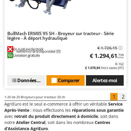
BullMach ERMES 95 SH - Broyeur sur tracteur - Série
légère - À déport hydraulique
€ 1.726,15
En rupture de stock
Alertez-moi de la disponibilité
€ 1.294,61
Livraison gratuite
TVA
Inclus
R-162
€ 1.078,84
Hors taxes (HT)
Données techniques
Comparer
Alertez-moi
1
2
1-20
de 25 Broyeurs pour tracteur 20 ch
AgriEuro est le seul e-commerce à offrir un véritable
Service
Après-Vente
: nous effectuons les
réparations sous garantie
avec
retrait du produit directement à domicile
, soit dans
notre
Atelier Central
, soit dans les nombreux
Centres
d’Assistance AgriEuro
.