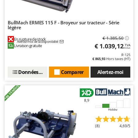
BullMach ERMES 115 F - Broyeur sur tracteur - Série
légère
€ 1.385,50
En rupture de stock
Alertez-moi de la disponibilité
€ 1.039,12
Livraison gratuite
TVA
Inclus
R-125
€ 865,93
Hors taxes (HT)
Données techniques
Comparer
Alertez-moi
+90 VENDUS
8,9
Hobby
(8)
4,69/5