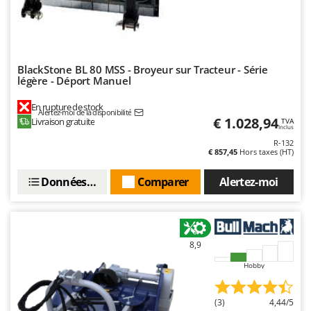
BlackStone BL 80 MSS - Broyeur sur Tracteur - Série
légère - Déport Manuel
En rupture de stock
Alertez-moi de la disponibilité
€ 1.028,94
Livraison gratuite
TVA
Inclus
R-132
€ 857,45
Hors taxes (HT)
Données techniques
Comparer
Alertez-moi
8,9
Hobby
(3)
4,44/5