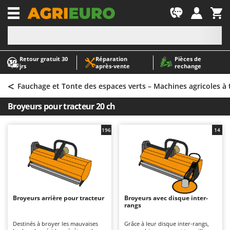
-1
Retour gratuit 30
Réparation
Pièces de
A
A
jrs
après‑vente
rechange
Abris de jardin
ABAC
<
Accessoires pour tracteurs tondeuses autoportés
AgriEuro Premium
Fauchage et Tonte des espaces verts – Machines agricoles à 
Aérateurs Scarificateurs pour gazon
AgriEuro TOP-LINE
Broyeurs pour tracteur 20 ch
Arracheuses de pommes de terre pour tracteur
AGT
Aspirateurs - Balais Électriques
Aima
196
14
Aspirateurs à cendres
Airmec
Aspirateurs à feuilles sur roues
AL-KO
Aspirateurs de piscine
ALA 2000
Aspirateurs Multifonctions
Alce
Broyeurs arrière pour tracteur
Broyeurs avec disque inter-
rangs
Atomiseurs agricoles pour tracteurs
Alpina
Atomiseurs pour traitements
Ama
Destinés à broyer les mauvaises
Grâce à leur disque inter-rangs,