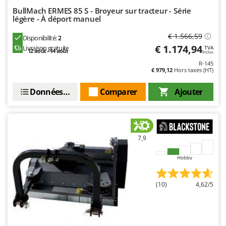
Seven Italy
BullMach ERMES 85 S - Broyeur sur tracteur - Série
légère - À déport manuel
Shark
Silky
€ 1.566,59
Disponibilité:
2
€ 1.174,94
Livraison gratuite
TVA
Simatech
12 août - 14 août
Inclus
R-145
Sirman
€ 979,12
Hors taxes (HT)
Skil
Données techniques
Comparer
Ajouter
Smartwood
Smeg
Snapper
7,9
Solidur
Spice Electronics
Hobby
Spiralmac
(10)
4,62/5
Spring Protezione
Spyro
Stanley