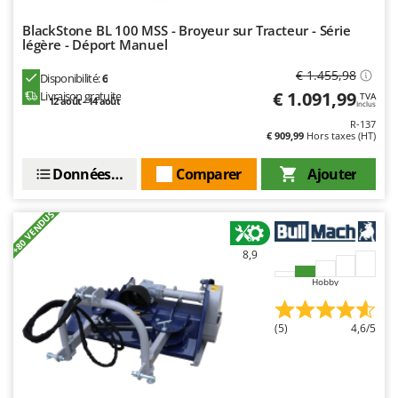
Stiga
BlackStone BL 100 MSS - Broyeur sur Tracteur - Série
Stocker
légère - Déport Manuel
Sunseeker
€ 1.455,98
Disponibilité:
6
€ 1.091,99
Livraison gratuite
TVA
T
12 août - 14 août
Inclus
Tecla
R-137
€ 909,99
Hors taxes (HT)
TecnoGen
Tellarini Pompe
Données techniques
Comparer
Ajouter
Telwin
+80 VENDUS
Tenco
Tineco
8,9
Titania
Hobby
Tornado
Tre Spade
(5)
4,6/5
Trev - Abrek - TecnoVIR
Trotec