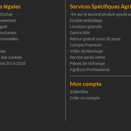
 légales
Services Spécifiques Agr
d'Achat
-5% sur le second produit ajouté a
paiement
Double emballage
gale
Livraison gratuite
tractation
Centre SAV
rsonnelles
Retour gratuit sous 30 jours
Compte Premium
cies
Vidéo de Montage
 des cookies
Service après-vente
rie 2014-2020
Pièces de rechange
AgriEuro Professional
Mon compte
S'identifier
Créer un compte