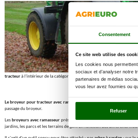
Consentement
Ce site web utilise des cook
Les cookies nous permettent d
sociaux et d'analyser notre t
tracteur
à l'intérieur de la catégorie est conçu pour récupérer ou pour ca
partenaires de médias sociaux
vous leur avez fournies ou qu'
Le broyeur pour tracteur avec ramassage
est adapté pour les champs cul
passage du broyeur.
Refuser
Les
broyeurs avec ramasseur
présents dans le catalogue AgriEuro vont
jardins, les parcs et les terrains de golf. En fonction des différents mo
Il s'agit d'un outil conçu pour être attaché - par
arbre à cardan
- sur le