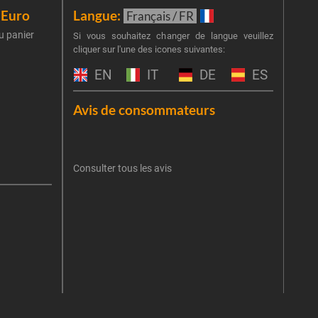
iEuro
Langue:
New
Français / FR
u panier
Inscr
Si vous souhaitez changer de langue veuillez
cliquer sur l'une des icones suivantes:
part
obti
EN
IT
DE
ES
Emai
Avis de consommateurs
Une er
J'
retent
Consulter tous les avis