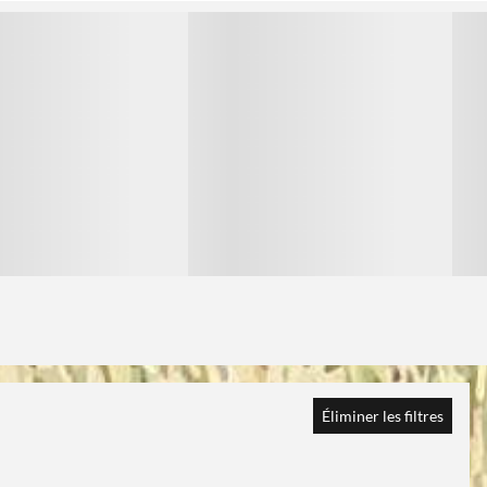
1
1
Éliminer les filtres