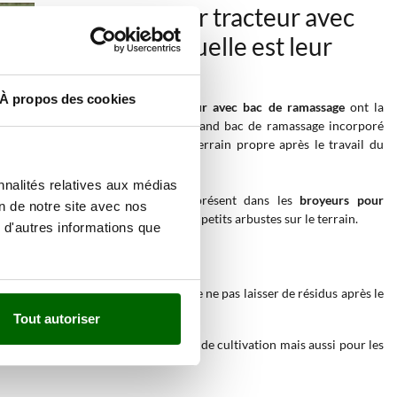
Broyeurs pour tracteur avec
ramasseur : quelle est leur
fonction ?
À propos des cookies
Les
broyeurs pour tracteur avec bac de ramassage
ont la
particularité d'avoir un grand bac de ramassage incorporé
qui permet de laisser le terrain propre après le travail du
broyeur.
nnalités relatives aux médias
Le système de retenue présent dans les
broyeurs pour
on de notre site avec nos
 modèles qui relâchent l'herbe et les petits arbustes sur le terrain.
 d'autres informations que
néral, les zones où il est important de ne pas laisser de résidus après le
Tout autoriser
rfaits pour le nettoyage des champs de cultivation mais aussi pour les