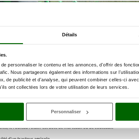
Détails
ies.
e personnaliser le contenu et les annonces, d'offrir des fonctio
rafic. Nous partageons également des informations sur l'utilisati
pturer la totalité du terrain travaillé en excès, à la différence des autres
, de publicité et d'analyse, qui peuvent combiner celles-ci avec
ils ont collectées lors de votre utilisation de leurs services.
tivés mais aussi pour les jardins, les parcs, les terrains de golf et, en gé
Personnaliser
 d'un niveau de niveau hobby à un niveau semi-professionnel, ils sont pa
dèles, le rouleau rotatif est doté de marteaux ou de couteaux.
 côté d'un tracteur agricole.