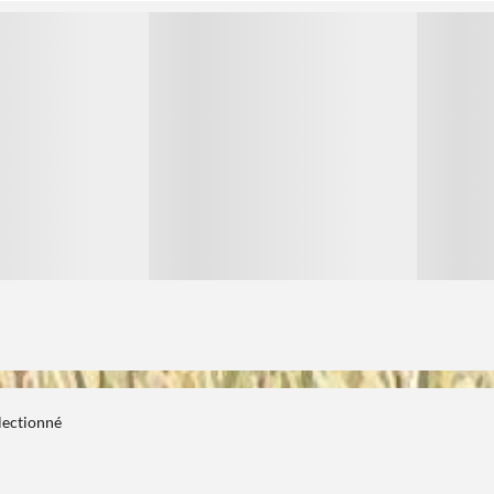
1
1
électionné