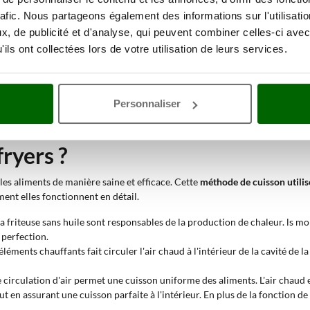
 sans huile ?
rafic. Nous partageons également des informations sur l'utilisati
, de publicité et d'analyse, qui peuvent combiner celles-ci avec
se à air chaud.
ils ont collectées lors de votre utilisation de leurs services.
 circule pour cuire les aliments. Certains modèles sont équipés deux cuves 
nies par l’appareil, comme le temps restant et la température programmée.
uisson des aliments. Ils doivent être puissants et répartis uniformément 
Personnaliser
 de la cuve. Grâce au ventilateur, l'air est réparti uniformément autour des
 température souhaitée pour différentes techniques de cuisson, garantissa
ryers ?
 les aliments de manière saine et efficace. Cette
méthode de cuisson utilise
ent elles fonctionnent en détail.
 la friteuse sans huile sont responsables de la production de chaleur. ls 
 perfection.
éments chauffants fait circuler l'air chaud à l'intérieur de la cavité de la 
 circulation d'air permet une cuisson uniforme des aliments. L'air chaud e
ut en assurant une cuisson parfaite à l'intérieur. En plus de la fonction 