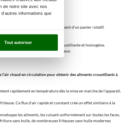
on de notre site avec nos
 d'autres informations que
de cuisson, tandis que d'autres disposent d'un panier rotatif.
pour garantir une cuisson homogène.
Tout autoriser
 aliments, garantissant une cuisson croustillante et homogène.
nt ainsi précision et résultats optimaux.
 l'air chaud en circulation pour obtenir des aliments croustillants à
montent rapidement en température dès la mise en marche de l’appareil,
friteuse. Ce flux d'air rapide et constant crée un effet similaire à la
nveloppe les aliments, les cuisant uniformément sur toutes les faces.
de friture sans huile, de nombreuses friteuses sans huile modernes