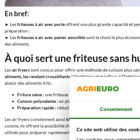
En bref:
► Les
friteuses à air avec porte
offrent une plus grande capacité et pe
préparation ;
► Les
friteuses à air avec panier amovible
sont le choix le plus économ
des aliments.
À quoi sert une friteuse sans hu
Les
air fryers
sont conçus pour offrir une méthode de cuisson plus saine 
aliments, les rendant croustillants à l'extérieur et moelleux à l'intérie
plaisir des aliments frits.
Friture saine :
une friteuse sans huile permet de frire des aliment
Cuisson polyvalente :
en plus de la friture, il est possible de cuir
Préparation rapide :
réduit le temps de cuisson grâce à la techn
Consentement
Les air fryers conviennent aussi
bien
à
un usage domestique qu'à un us
cuisine, ils offrent la possibilité d'explorer différentes techniques de
Ce site web utilise des cook
utilisés pour préparer rapidement des snacks et des accompagnements 
Les cookies nous permettent d