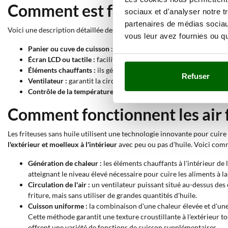
Comment est faite une friteuse
sociaux et d'analyser notre t
partenaires de médias sociaux
Voici une description détaillée des principaux composants d'une friteu
vous leur avez fournies ou qu'
Panier ou cuve de cuisson
: le récipient dans lequel l'air chaud
Écran LCD ou tactile :
facilite la lecture des informations four
Éléments chauffants :
ils génèrent l'air chaud nécessaire à la c
Refuser
Ventilateur :
garantit la circulation de l'air chaud à l'intérieur
Contrôle de la température :
permet de régler et de maintenir la
Comment fonctionnent les air f
Les friteuses sans huile utilisent une technologie innovante pour cuire
l'extérieur et moelleux à l'intérieur
avec peu ou pas d'huile. Voici comm
Génération de chaleur :
les éléments chauffants à l'intérieur de
atteignant le niveau élevé nécessaire pour cuire les aliments à la
Circulation de l'air :
un ventilateur puissant situé au-dessus des él
friture, mais sans utiliser de grandes quantités d'huile.
Cuisson uniforme :
la combinaison d'une chaleur élevée et d'une
Cette méthode garantit une texture croustillante à l'extérieur to
offrent une variété de fonctions de cuisson supplémentaires.