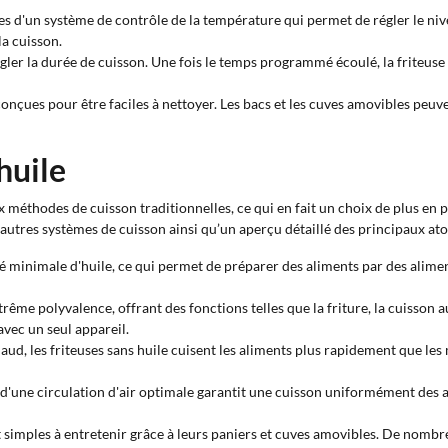
ées d'un système de contrôle de la température qui permet de régler le ni
a cuisson.
ler la durée de cuisson. Une fois le temps programmé écoulé, la friteuse 
conçues pour être faciles à nettoyer. Les bacs et les cuves amovibles peuven
huile
 méthodes de cuisson traditionnelles, ce qui en fait un choix de plus en 
tres systèmes de cuisson ainsi qu’un aperçu détaillé des principaux atout
té minimale d'huile, ce qui permet de préparer des aliments par des alimen
ême polyvalence, offrant des fonctions telles que la friture, la cuisson au fo
avec un seul appareil.
chaud, les friteuses sans huile cuisent les aliments plus rapidement que l
'une circulation d'air optimale garantit une cuisson uniformément des ali
t simples à entretenir grâce à leurs paniers et cuves amovibles. De nombr