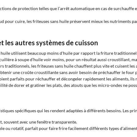
nctions de protection telles que l’arrêt automatique en cas de surchauffe
aud pour cuire, les friteuses sans huile préservent mieux les nutriments par 
et les autres systèmes de cuisson
s huile utilisent beaucoup moins d'huile par rapport la friture traditionne
ne cuillère à soupe d'huile voir moins, pour un résultat aussi croustillant,
 traditionnels, les friteuses sans huile chauffent plus vite et cuisent le
btenir une croûte croustillante sans avoir besoin de préchauffer le four
ent parfaits pour réchauffer et décongeler rapidement les aliments, ils ne 
ibilité de dorer et gratiner les plats, des atouts que les micro-ondes ne po
ristiques spécifiques qui les rendent adaptées à différents besoins. Les pri
ant, souvent avec une fenêtre transparente.
le ou rotatif, parfait pour faire frire facilement différents types d'aliment