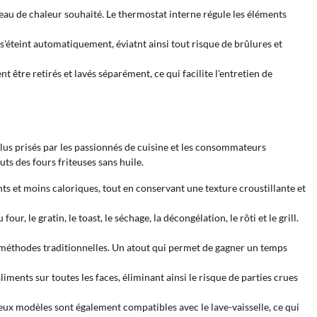
veau de chaleur souhaité. Le thermostat interne régule les éléments
s'éteint automatiquement, éviatnt ainsi tout risque de brûlures et
t être retirés et lavés séparément, ce qui facilite l'entretien de
plus prisés par les passionnés de cuisine et les consommateurs
s des fours friteuses sans huile.
ts et moins caloriques, tout en conservant une texture croustillante et
ur, le gratin, le toast, le séchage, la décongélation, le rôti et le grill.
es méthodes traditionnelles. Un atout qui permet de gagner un temps
ments sur toutes les faces, éliminant ainsi le risque de parties crues
eux modèles sont également compatibles avec le lave-vaisselle, ce qui