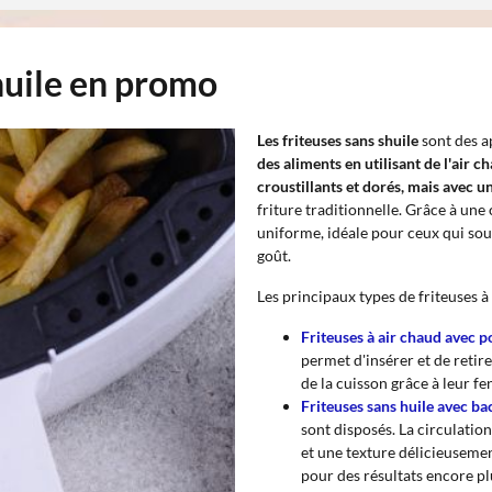
 huile en promo
Les friteuses sans shuile
sont des 
des aliments en utilisant de l'air ch
croustillants et dorés, mais avec 
friture traditionnelle. Grâce à une 
uniforme, idéale pour ceux qui sou
goût.
Les principaux types de friteuses à 
Friteuses à air chaud avec p
permet d'insérer et de retir
de la cuisson grâce à leur f
Friteuses sans huile avec ba
sont disposés. La circulatio
et une texture délicieuseme
pour des résultats encore plu