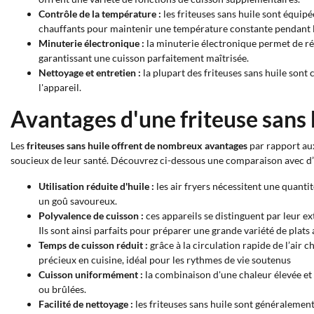
Contrôle de la température :
les friteuses sans huile sont équip
chauffants pour maintenir une température constante pendant l
Minuterie électronique :
la minuterie électronique permet de rég
garantissant une cuisson parfaitement maîtrisée.
Nettoyage et entretien :
la plupart des friteuses sans huile sont 
l'appareil.
Avantages d'une friteuse sans 
Les
friteuses sans huile offrent de nombreux avantages
par rapport aux
soucieux de leur santé. Découvrez ci-dessous une comparaison avec d’au
Utilisation réduite d'huile :
les air fryers nécessitent une quanti
un goû savoureux.
Polyvalence de cuisson :
ces appareils se distinguent par leur extr
Ils sont ainsi parfaits pour préparer une grande variété de plats 
Temps de cuisson réduit :
grâce à la circulation rapide de l’air 
précieux en cuisine, idéal pour les rythmes de vie soutenus
Cuisson uniformément :
la combinaison d'une chaleur élevée et d
ou brûlées.
Facilité de nettoyage :
les friteuses sans huile sont généralemen