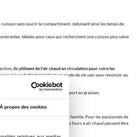
 cuisson sans ouvrir le compartiment, réduisant ainsi les temps de
ncombrantes. Idéales pour ceux qui recherchent une cuisson plus saine
vection,
ils utilisent de l'air chaud en circulation pour cuire les
r ceux qui souhaitent maintenir un mode de vie sain sans renoncer au
minimale d'huile, réduisant ainsi l'apport en graisses.
.
À propos des cookies
es repas rapides et sains pour toute la famille. Pour les passionnés de
s petites activités de restauration, les fours à air chaud peuvent être
nnalités relatives aux médias