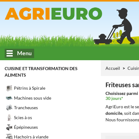
Menu
Accueil
Cuisi
CUISINE ET TRANSFORMATION DES
ALIMENTS
Friteuses san
Pétrins à Spirale
Choisissez parmi 
Machines sous vide
30 jours*
AgriEuro est le s
Trancheuses
domicile
, soit da
Scies à os
Nous fournissons
Épépineuses
Hachoirs à viande