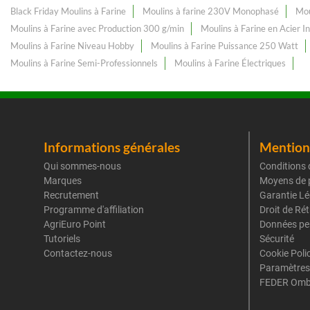
Black Friday Moulins à Farine
Moulins à farine 230V Monophasé
Mou
Moulins à Farine avec Production 300 g/min
Moulins à Farine en Acier I
Moulins à Farine Niveau Hobby
Moulins à Farine Puissance 250 Watt
Moulins à Farine Semi-Professionnels
Moulins à Farine Électriques
Informations générales
Mentions
Qui sommes-nous
Conditions 
Marques
Moyens de 
Recrutement
Garantie Lé
Programme d'affiliation
Droit de Ré
AgriEuro Point
Données pe
Tutoriels
Sécurité
Contactez-nous
Cookie Poli
Paramètres
FEDER Omb