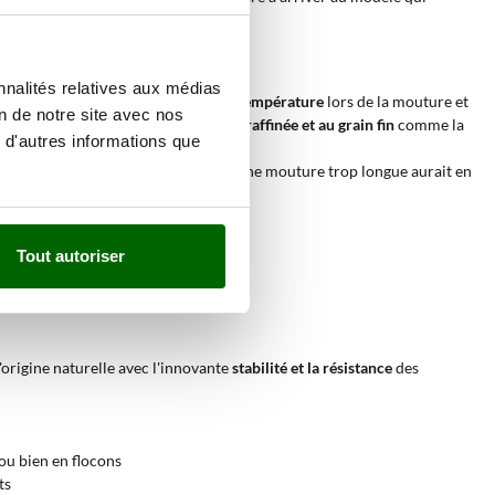
nnalités relatives aux médias
 roue mobile qui maintient
une basse température
lors de la mouture et
on de notre site avec nos
capables de
produire de la farine plus raffinée et au grain fin
comme la
 d'autres informations que
farine nécessaire en 10/15 minutes. Une mouture trop longue aurait en
Tout autoriser
'origine naturelle avec l'innovante
stabilité et la résistance
des
 ou bien en flocons
ts