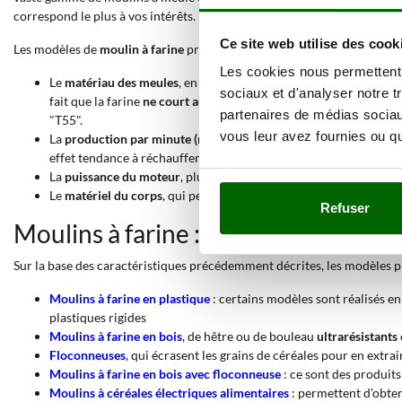
correspond le plus à vos intérêts.
Ce site web utilise des cook
Les modèles de
moulin à farine
présents à l'intérieur de notre catalogu
Les cookies nous permettent d
Le
matériau des meules
, en fonction duquel on distingue les mou
sociaux et d'analyser notre t
fait que la farine
ne court aucun risque de surchauffe
, et prése
partenaires de médias sociaux
"T55".
vous leur avez fournies ou qu'
La
production par minute (rendement)
, qui doit être sélection
effet tendance à réchauffer la farine et risquerait de lui faire p
La
puissance du moteur
, plus cette donnée est élevée, plus nou
Le
matériel du corps
, qui peut être en
plastique
, en
acier INOX
,
Refuser
Moulins à farine : les catégories pri
Sur la base des caractéristiques précédemment décrites, les modèles pré
Moulins à farine en plastique
: certains modèles sont réalisés e
plastiques rigides
Moulins à farine en bois
, de hêtre ou de bouleau
ultrarésistants
Floconneuses
, qui écrasent les grains de céréales pour en extrai
Moulins à farine en bois avec floconneuse
: ce sont des produit
Moulins à céréales électriques alimentaires
: permettent d'obte