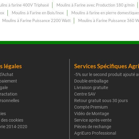
lins à farine 400V Triphasé
Moulins à Farine avec Production 180 g/min
nox
Moulins à Farine en Bois/Inox
Moulins à farine en pierre domestique
Moulins à Farine Puissance 2200 Watt
Moulins à Farine Puissance 360 W
 légales
Services Spécifiques Agr
d'Achat
-5% sur le second produit ajouté a
paiement
Double emballage
gale
Livraison gratuite
tractation
Centre SAV
rsonnelles
Retour gratuit sous 30 jours
Compte Premium
cies
Vidéo de Montage
 des cookies
Service après-vente
rie 2014-2020
Pièces de rechange
AgriEuro Professional