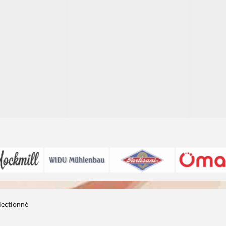
1
1
électionné