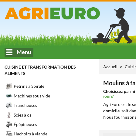
Menu
Accueil
Cuisi
CUISINE ET TRANSFORMATION DES
ALIMENTS
Moulins à fa
Pétrins à Spirale
Choisissez parmi 
Machines sous vide
jours*
AgriEuro est le s
Trancheuses
domicile
, soit da
Scies à os
Nous fournissons
Épépineuses
Hachoirs à viande