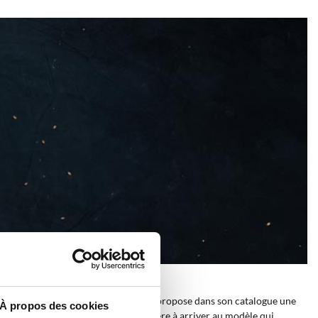
mer
en farine de tout type. AgriEuro propose dans son catalogue une
À propos des cookies
 utilisant les filtres avancés de manière à arriver au modèle qui