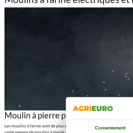
Moulin à pierre pour céréales : leque
Les moulins à farine sont de plus en plus en vogue dernièrement, car i
Consentement
vaste gamme de moulins à meule en pierre et en acier. Afin d'effectuer l