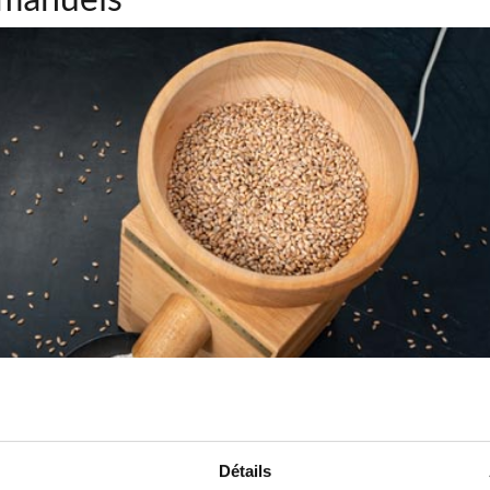
l choisir ?
ls permettent de
moudre
n'importe quel type de céréale pour les
transfor
Détails
e bon choix, vous avez la possibilité de réduire la sélection de modèles en