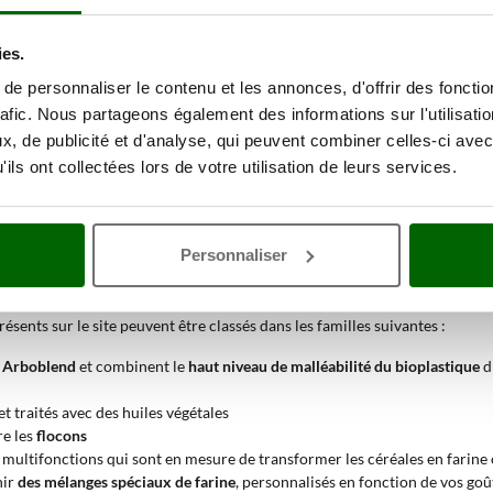
ies.
e peuvent être différenciés selon certaines caractéristiques :
e personnaliser le contenu et les annonces, d'offrir des fonctio
lins à farine domestiques, caractérisés par une plus faible vitesse de la
rafic. Nous partageons également des informations sur l'utilisati
rve au mieux ses qualités organoleptiques ; et les moulins en acier INOX, 
, de publicité et d'analyse, qui peuvent combiner celles-ci avec
ils ont collectées lors de votre utilisation de leurs services.
né de manière à permettre au moulin domestique d'obtenir la quantité de 
erdre certaines caractéristiques.
s obtiendrons une production de farine rapide.
 en
plastique + inox
ou bien en
bois.
Personnaliser
ncipales parmi lesquelles choisir
sents sur le site peuvent être classés dans les familles suivantes :
n
Arboblend
et combinent le
haut niveau de malléabilité du bioplastique
d
et traités avec des huiles végétales
re les
flocons
s multifonctions qui sont en mesure de transformer les céréales en farine
nir
des mélanges spéciaux de farine
, personnalisés en fonction de vos goû