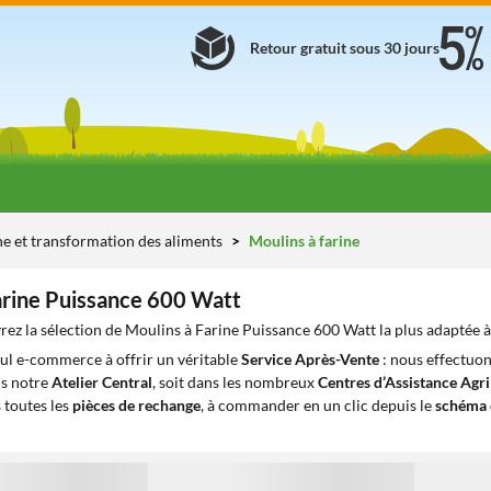
Retour gratuit sous 30 jours
ne et transformation des aliments
Moulins à farine
arine Puissance 600 Watt
ez la sélection de Moulins à Farine Puissance 600 Watt la plus adaptée à
eul e-commerce à offrir un véritable
Service Après-Vente
: nous effectuon
ns notre
Atelier Central
, soit dans les nombreux
Centres d’Assistance Agr
 toutes les
pièces de rechange
, à commander en un clic depuis le
schéma 
1
1