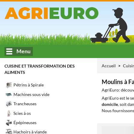
Menu
Accueil
Cuisi
CUISINE ET TRANSFORMATION DES
ALIMENTS
Moulins à F
Pétrins à Spirale
AgriEuro: découvr
Machines sous vide
AgriEuro est le s
Trancheuses
domicile
, soit da
Nous fournissons
Scies à os
Épépineuses
1
Hachoirs à viande