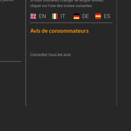
Si vous souhaitez changer de langue veuillez
cliquer sur l'une des icones suivantes:
part
obti
EN
IT
DE
ES
Emai
Avis de consommateurs
Une er
J'
retent
Consulter tous les avis