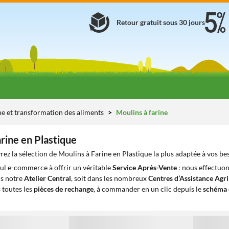
Retour gratuit sous 30 jours
ne et transformation des aliments
Moulins à farine
rine en Plastique
ez la sélection de Moulins à Farine en Plastique la plus adaptée à vos be
eul e-commerce à offrir un véritable
Service Après-Vente
: nous effectuon
ns notre
Atelier Central
, soit dans les nombreux
Centres d’Assistance Agr
 toutes les
pièces de rechange
, à commander en un clic depuis le
schéma 
1
1