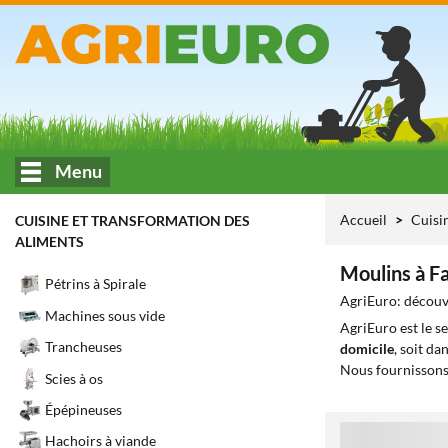
Menu
Accueil
Cuisi
CUISINE ET TRANSFORMATION DES
ALIMENTS
Moulins à Fa
Pétrins à Spirale
AgriEuro: découvr
Machines sous vide
AgriEuro est le s
Trancheuses
domicile
, soit da
Nous fournissons
Scies à os
Épépineuses
1
Hachoirs à viande