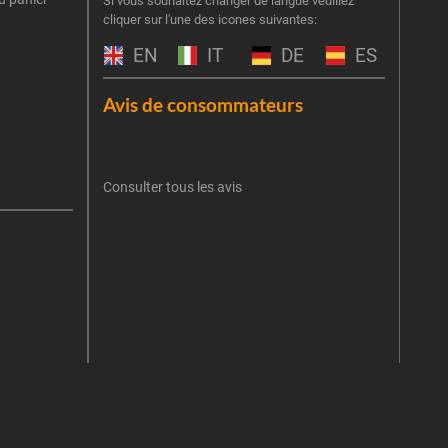
Si vous souhaitez changer de langue veuillez
cliquer sur l'une des icones suivantes:
part
obti
EN
IT
DE
ES
Emai
Avis de consommateurs
Une er
J'
retent
Consulter tous les avis