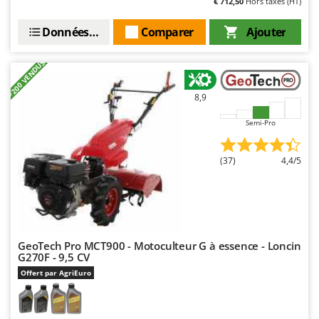
€ 712,50
Hors taxes (HT)
Perches Élagueuses
Francini
Pétrins à Spirale
Données techniques
Comparer
Ajouter
G
Piscines
G3 Ferrari
+200 VENDUS
Planteuses de pommes de terre pour tracteur
Gardena
Plateaux de coupe pour tracteur
Garofalo
8,9
Plumeuses
GeoTech
Semi-Pro
Pompes d'irrigation à tracteur
GeoTech Pro
Pompes de transfert
Gierre
(37)
4,4/5
Pompes immergées électriques
Ginko - MGM
Postes à souder
Gipeco
Poussoirs à saucisse
Girmi
Power Stations - Batteries - Centrales électriques portables
GRAEF
GeoTech Pro MCT900 - Motoculteur G à essence - Loncin
G270F - 9,5 CV
Presses à pellets
Gre
Offert par AgriEuro
Pressoirs à fruits
GreenBay
Pressoirs à Raisin
Greenworks