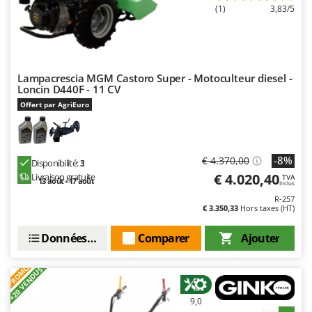
(1)
3,83/5
Lampacrescia MGM Castoro Super - Motoculteur diesel -
Loncin D440F - 11 CV
Offert par AgriEuro
-8%
€ 4.370,00
Disponibilité:
3
€ 4.020,40
Livraison gratuite
TVA
13 août - 17 août
Inclus
R-257
€ 3.350,33
Hors taxes (HT)
Données techniques
Comparer
Ajouter
PROMO
+20 VENDUS
9,0