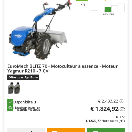
N
New O.M.R.A.
7,9
Nilfisk
Semi-Pro
Ninja
Novatec
Novital
NuAir
NuovaFac
EuroMech BLITZ 70 - Motoculteur à essence - Moteur
O
Yagmur R210 - 7 CV
Officine Savioli
Offert par AgriEuro
Oliviero
Olix
OMA
€ 2.433,22
Disponibilité:
3
€ 1.824,92
Livraison gratuite
TVA
Omas
13 août - 17 août
Inclus
Ompagrill
R-172
€ 1.520,77
Hors taxes (HT)
Ooni