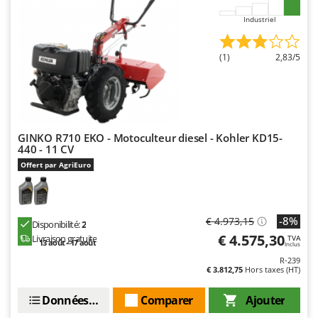
Industriel
(1)
2,83/5
GINKO R710 EKO - Motoculteur diesel - Kohler KD15-
440 - 11 CV
Offert par AgriEuro
-8%
€ 4.973,15
Disponibilité:
2
€ 4.575,30
Livraison gratuite
TVA
13 août - 17 août
Inclus
R-239
€ 3.812,75
Hors taxes (HT)
Données techniques
Comparer
Ajouter