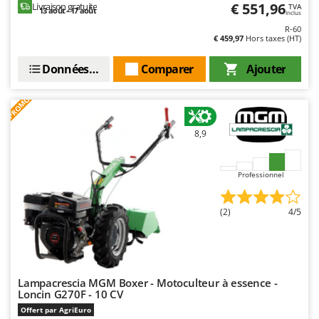
€ 551,96
Livraison gratuite
TVA
13 août - 17 août
Inclus
R-60
€ 459,97
Hors taxes (HT)
Données techniques
Comparer
Ajouter
PROMO
8,9
Professionnel
(2)
4/5
Lampacrescia MGM Boxer - Motoculteur à essence -
Loncin G270F - 10 CV
Offert par AgriEuro