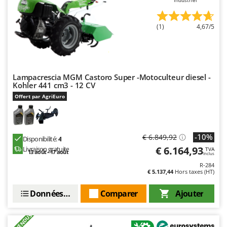
Worx
Y
(1)
4,67/5
Yard Force
Z
Zanon
Lampacrescia MGM Castoro Super -Motoculteur diesel -
Zephir
Kohler 441 cm3 - 12 CV
ZGrills
Offert par AgriEuro
Zodiac
Zomax
-10%
€ 6.849,92
Disponibilité:
4
€ 6.164,93
Livraison gratuite
TVA
13 août - 17 août
Inclus
R-284
€ 5.137,44
Hors taxes (HT)
Données techniques
Comparer
Ajouter
+200 VENDUS