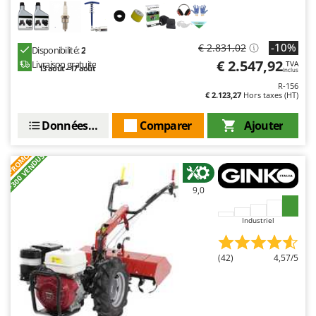
-10%
€ 2.831,02
Disponibilité:
2
€ 2.547,92
Livraison gratuite
TVA
13 août - 17 août
Inclus
R-156
€ 2.123,27
Hors taxes (HT)
Données techniques
Comparer
Ajouter
PROMO
+300 VENDUS
9,0
Industriel
(42)
4,57/5