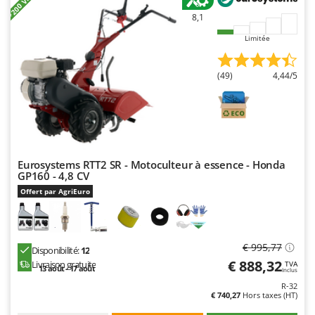
8,1
Limitée
(49)
4,44/5
Eurosystems RTT2 SR - Motoculteur à essence - Honda
GP160 - 4,8 CV
Offert par AgriEuro
€ 995,77
Disponibilité:
12
€ 888,32
Livraison gratuite
TVA
13 août - 17 août
Inclus
R-32
€ 740,27
Hors taxes (HT)