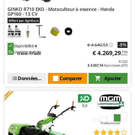
GINKO R710 EKO - Motoculteur à essence - Honda
GP160 - 13 CV
Offert par AgriEuro
-8%
€ 4.640,53
Disponibilité:
4
€ 4.269,29
Livraison gratuite
TVA
13 août - 17 août
Inclus
R-222
€ 3.557,74
Hors taxes (HT)
Données techniques
Comparer
Ajouter
PROMO
8,9
Professionnel