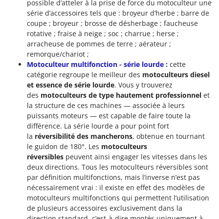
possible d’atteler à la prise de force du motoculteur une
série d’accessoires tels que : broyeur d’herbe ; barre de
coupe ; broyeur ; brosse de désherbage ; faucheuse
rotative ; fraise à neige ; soc ; charrue ; herse ;
arracheuse de pommes de terre ; aérateur ;
remorque/chariot ;
Motoculteur multifonction - série lourde :
cette
catégorie regroupe le meilleur des
motoculteurs diesel
et essence de série lourde
. Vous y trouverez
des
motoculteurs de type hautement professionnel
et
la structure de ces machines — associée à leurs
puissants moteurs — est capable de faire toute la
différence. La série lourde a pour point fort
la
réversibilité des mancherons
, obtenue en tournant
le guidon de 180°. Les
motoculteurs
réversibles
peuvent ainsi engager les vitesses dans les
deux directions. Tous les motoculteurs réversibles sont
par définition multifonctions, mais l’inverse n’est pas
nécessairement vrai : il existe en effet des modèles de
motoculteurs multifonctions qui permettent l’utilisation
de plusieurs accessoires exclusivement dans la
direction standard, c’est-à-dire montés uniquement à