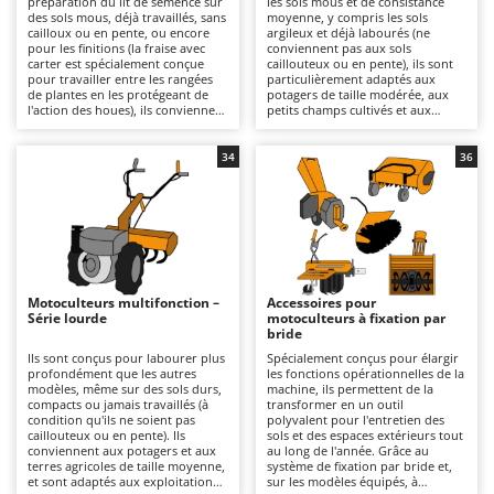
préparation du lit de semence sur
les sols mous et de consistance
Autolaveuses
Ambrogio Robot
des sols mous, déjà travaillés, sans
moyenne, y compris les sols
cailloux ou en pente, ou encore
argileux et déjà labourés (ne
Autres produits
Annovi Reverberi
pour les finitions (la fraise avec
conviennent pas aux sols
carter est spécialement conçue
caillouteux ou en pente), ils sont
pour travailler entre les rangées
particulièrement adaptés aux
ANTHBOT
de plantes en les protégeant de
potagers de taille modérée, aux
B
l'action des houes), ils conviennent
petits champs cultivés et aux
Balayeuses
Archman
particulièrement aux potagers et
surfaces de taille intermédiaire. Ils
aux petites parcelles. Ils sont
offrent une qualité de fraisage
Bancs de scie pour le bois - Scies à bûches
Arco
alimentés par un moteur à
plus incisive et plus uniforme que
34
36
essence 4 temps et conviennent à
la série légère, avec une meilleure
Barbecues
Ardes
un usage amateur ou semi-
pénétration et un rendement
professionnel sur des surfaces
opérationnel supérieur. Ils se
Bennes pour tracteur
Argo
restreintes, pour des travaux de
distinguent par leur transmission
labour en profondeur moyenne,
à engrenages à bain d'huile, plus
Brosses pour sols extérieurs
Ariete
grâce à leur structure légère et
solide que les solutions à
facilement maniable, même dans
courroie, et par leurs boîtes de
Brouettes à moteur
Artus
des espaces restreints. La
vitesses 2+1 ou 3+3 qui permettent
transmission par courroie ou par
une avance calibrée en fonction
Motoculteurs multifonction –
Accessoires pour
Broyeurs à axe horizontal pour tracteur
engrenages et les boîtes de
du type de sol, ainsi que par leur
Attila
Série lourde
motoculteurs à fixation par
vitesses 1+1 ou 2+1 garantissent
fraise avec carter, spécialement
bride
une utilisation aisée et sûre. La
conçue pour travailler entre les
Broyeurs de branches et végétaux
Ausonia
qualité de travail est adaptée aux
rangées de plantes en les
Ils sont conçus pour labourer plus
Spécialement conçus pour élargir
préparations saisonnières du
protégeant de l'action des houes.
profondément que les autres
les fonctions opérationnelles de la
Butteurs pour tracteur
Awelco
potager, avec un rendement
Disponibles avec un moteur 4
modèles, même sur des sols durs,
machine, ils permettent de la
régulier, mais n'est pas destinée à
temps à essence ou diesel, elles
compacts ou jamais travaillés (à
transformer en un outil
des utilisations intensives ou
conviennent à un usage allant du
condition qu'ils ne soient pas
polyvalent pour l'entretien des
C
B
continues. Parfaits pour les
bricolage au professionnel, pour
caillouteux ou en pente). Ils
sols et des espaces extérieurs tout
Chargeurs de batterie - Démarreurs
Baesso
particuliers qui ont besoin d'un
des travaux à profondeur
conviennent aux potagers et aux
au long de l'année. Grâce au
fraisage périodique sans avoir à
moyenne grâce à leur structure
terres agricoles de taille moyenne,
système de fixation par bride et,
Charrues pour tracteur
Bahco
affronter des sols durs ou jamais
plus robuste que celle de la série
et sont adaptés aux exploitations
sur les modèles équipés, à