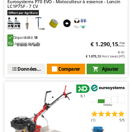
Eurosystems P70 EVO - Motoculteur à essence - Loncin
Stiga
LC1P75F - 7 CV
Stocker
Offert par AgriEuro
Sunseeker
T
Disponibilité:
18
Tecla
€ 1.290,15
Livraison gratuite
TVA
13 août - 17 août
TecnoGen
Inclus
R-91
Tellarini Pompe
€ 1.075,13
Hors taxes (HT)
Telwin
Données techniques
Comparer
Ajouter
Tenco
Tineco
Titania
8,1
Tornado
Hobby
Tre Spade
Trev - Abrek - TecnoVIR
(1)
5/5
Trotec