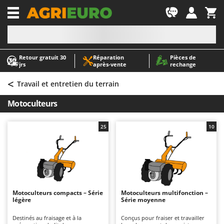
-1
Retour gratuit 30
Réparation
Pièces de
A
A
jrs
après‑vente
rechange
Abris de jardin
ABAC
<
Accessoires pour tracteurs tondeuses autoportés
AgriEuro Premium
Travail et entretien du terrain
Aérateurs Scarificateurs pour gazon
AgriEuro TOP-LINE
Motoculteurs
Arracheuses de pommes de terre pour tracteur
AGT
Aspirateurs - Balais Électriques
Aima
25
10
Aspirateurs à cendres
Airmec
Aspirateurs à feuilles sur roues
AL-KO
Aspirateurs de piscine
ALA 2000
Aspirateurs Multifonctions
Alce
Motoculteurs compacts – Série
Motoculteurs multifonction –
légère
Série moyenne
Atomiseurs agricoles pour tracteurs
Alpina
Atomiseurs pour traitements
Ama
Destinés au fraisage et à la
Conçus pour fraiser et travailler