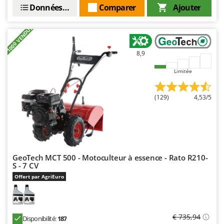
Données techniques
Comparer
Ajouter
+1000 VENDUS
8,9
Limitée
(129)
4,53/5
GeoTech MCT 500 - Motoculteur à essence - Rato R210-
S - 7 CV
Offert par AgriEuro
€ 735,94
Disponibilité:
187