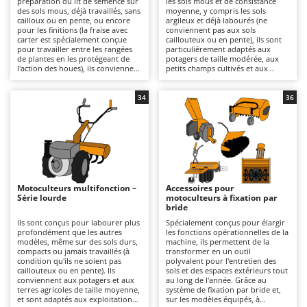
préparation du lit de semence sur
les sols mous et de consistance
Autolaveuses
Ambrogio Robot
des sols mous, déjà travaillés, sans
moyenne, y compris les sols
cailloux ou en pente, ou encore
argileux et déjà labourés (ne
Autres produits
Annovi Reverberi
pour les finitions (la fraise avec
conviennent pas aux sols
carter est spécialement conçue
caillouteux ou en pente), ils sont
pour travailler entre les rangées
particulièrement adaptés aux
ANTHBOT
de plantes en les protégeant de
potagers de taille modérée, aux
B
l'action des houes), ils conviennent
petits champs cultivés et aux
Balayeuses
Archman
particulièrement aux potagers et
surfaces de taille intermédiaire. Ils
aux petites parcelles. Ils sont
offrent une qualité de fraisage
Bancs de scie pour le bois - Scies à bûches
Arco
alimentés par un moteur à
plus incisive et plus uniforme que
34
36
essence 4 temps et conviennent à
la série légère, avec une meilleure
Barbecues
Ardes
un usage amateur ou semi-
pénétration et un rendement
professionnel sur des surfaces
opérationnel supérieur. Ils se
Bennes pour tracteur
Argo
restreintes, pour des travaux de
distinguent par leur transmission
labour en profondeur moyenne,
à engrenages à bain d'huile, plus
Brosses pour sols extérieurs
Ariete
grâce à leur structure légère et
solide que les solutions à
facilement maniable, même dans
courroie, et par leurs boîtes de
Brouettes à moteur
Artus
des espaces restreints. La
vitesses 2+1 ou 3+3 qui permettent
transmission par courroie ou par
une avance calibrée en fonction
Motoculteurs multifonction –
Accessoires pour
Broyeurs à axe horizontal pour tracteur
engrenages et les boîtes de
du type de sol, ainsi que par leur
Attila
Série lourde
motoculteurs à fixation par
vitesses 1+1 ou 2+1 garantissent
fraise avec carter, spécialement
bride
une utilisation aisée et sûre. La
conçue pour travailler entre les
Broyeurs de branches et végétaux
Ausonia
qualité de travail est adaptée aux
rangées de plantes en les
Ils sont conçus pour labourer plus
Spécialement conçus pour élargir
préparations saisonnières du
protégeant de l'action des houes.
profondément que les autres
les fonctions opérationnelles de la
Butteurs pour tracteur
Awelco
potager, avec un rendement
Disponibles avec un moteur 4
modèles, même sur des sols durs,
machine, ils permettent de la
régulier, mais n'est pas destinée à
temps à essence ou diesel, elles
compacts ou jamais travaillés (à
transformer en un outil
des utilisations intensives ou
conviennent à un usage allant du
condition qu'ils ne soient pas
polyvalent pour l'entretien des
C
B
continues. Parfaits pour les
bricolage au professionnel, pour
caillouteux ou en pente). Ils
sols et des espaces extérieurs tout
Chargeurs de batterie - Démarreurs
Baesso
particuliers qui ont besoin d'un
des travaux à profondeur
conviennent aux potagers et aux
au long de l'année. Grâce au
fraisage périodique sans avoir à
moyenne grâce à leur structure
terres agricoles de taille moyenne,
système de fixation par bride et,
Charrues pour tracteur
Bahco
affronter des sols durs ou jamais
plus robuste que celle de la série
et sont adaptés aux exploitations
sur les modèles équipés, à