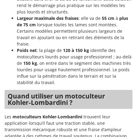
Troy-Bilt
rend le démarrage plus pratique sur les modèles les
plus lourds et structurés.
U
Largeur maximale des fraises
: elle va de
55 cm
à
plus
Udor
de 75 cm
lorsque toutes les lames sont montées.
Unger
Certains modèles permettent plusieurs largeurs de
travail en ajoutant ou en retirant des éléments de la
V
fraise.
Verdemax
Poids net
: la plage de
120 à 150 kg
identifie des
motoculteurs lourds pour usage professionnel ; au-delà
Vesco
de
150 kg
, on entre dans le segment des machines très
Volpi
lourdes pour usage hautement professionnel. Le poids
influe sur la pénétration dans le terrain et sur la
W
stabilité du travail.
Waldner
Weber
Quand utiliser un motoculteur
Kohler-Lombardini ?
WIDU
Wiper EcoRobot
Les
motoculteurs Kohler-Lombardini
trouvent leur
Wolf Garten
application lorsqu’il faut une traction stable, une
transmission mécanique robuste et une fraise d’ampleur
Wortex
adaptée à des rythmes de travail soutenus. La combinaison