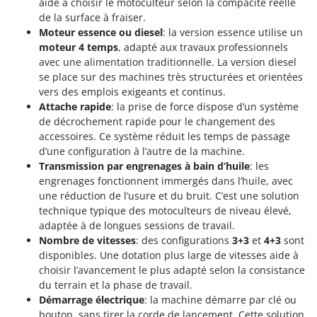
aide à choisir le motoculteur selon la compacité réelle
Stiga
de la surface à fraiser.
Stocker
Moteur essence ou diesel
: la version essence utilise un
moteur 4 temps
, adapté aux travaux professionnels
Sunseeker
avec une alimentation traditionnelle. La version diesel
se place sur des machines très structurées et orientées
T
Tecla
vers des emplois exigeants et continus.
Attache rapide
: la prise de force dispose d’un système
TecnoGen
de décrochement rapide pour le changement des
Tellarini Pompe
accessoires. Ce système réduit les temps de passage
d’une configuration à l’autre de la machine.
Telwin
Transmission par engrenages à bain d’huile
: les
Tenco
engrenages fonctionnent immergés dans l’huile, avec
une réduction de l’usure et du bruit. C’est une solution
Tineco
technique typique des motoculteurs de niveau élevé,
Titania
adaptée à de longues sessions de travail.
Tornado
Nombre de vitesses
: des configurations
3+3
et
4+3
sont
disponibles. Une dotation plus large de vitesses aide à
Tre Spade
choisir l’avancement le plus adapté selon la consistance
Trev - Abrek - TecnoVIR
du terrain et la phase de travail.
Démarrage électrique
: la machine démarre par clé ou
Trotec
bouton, sans tirer la corde de lancement. Cette solution