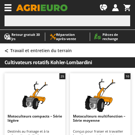
-1
Retour gratuit 30
Réparation
Pièces de
A
A
jrs
après‑vente
rechange
Abris de jardin
ABAC
<
Accessoires pour tracteurs tondeuses autoportés
AgriEuro Premium
Travail et entretien du terrain
Aérateurs Scarificateurs pour gazon
AgriEuro TOP-LINE
Cultivateurs rotatifs Kohler-Lombardini
Arracheuses de pommes de terre pour tracteur
AGT
Aspirateurs - Balais Électriques
Aima
25
10
Aspirateurs à cendres
Airmec
Aspirateurs à feuilles sur roues
AL-KO
Aspirateurs de piscine
ALA 2000
Aspirateurs Multifonctions
Alce
Motoculteurs compacts – Série
Motoculteurs multifonction –
légère
Série moyenne
Atomiseurs agricoles pour tracteurs
Alpina
Atomiseurs pour traitements
Ama
Destinés au fraisage et à la
Conçus pour fraiser et travailler