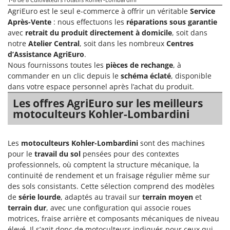
N
New O.M.R.A.
AgriEuro est le seul e-commerce à offrir un véritable
Service
Nilfisk
Après-Vente
: nous effectuons les
réparations sous garantie
avec
retrait du produit directement à domicile
, soit dans
Ninja
notre
Atelier Central
, soit dans les nombreux
Centres
Novatec
d’Assistance AgriEuro
.
Nous fournissons toutes les
pièces de rechange
, à
Novital
commander en un clic depuis le
schéma éclaté
, disponible
NuAir
dans votre espace personnel après l’achat du produit.
NuovaFac
Les offres AgriEuro sur les meilleurs
motoculteurs Kohler-Lombardini
O
Officine Savioli
Les
motoculteurs Kohler-Lombardini
sont des machines
Oliviero
pour le
travail du sol
pensées pour des contextes
Olix
professionnels, où comptent la structure mécanique, la
OMA
continuité de rendement et un fraisage régulier même sur
des sols consistants. Cette sélection comprend des modèles
Omas
de
série lourde
, adaptés au travail sur
terrain moyen
et
Ompagrill
terrain dur
, avec une configuration qui associe roues
motrices, fraise arrière et composants mécaniques de niveau
Ooni
élevé. Il s’agit donc de motoculteurs indiqués pour ceux qui