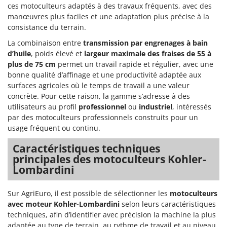
Resto Italia
ces motoculteurs adaptés à des travaux fréquents, avec des
manœuvres plus faciles et une adaptation plus précise à la
Ribimex
consistance du terrain.
Ripartrak
La combinaison entre
transmission par engrenages à bain
Ritter
d’huile
, poids élevé et
largeur maximale des fraises de 55 à
plus de 75 cm
permet un travail rapide et régulier, avec une
River Systems
bonne qualité d’affinage et une productivité adaptée aux
Robomow
surfaces agricoles où le temps de travail a une valeur
Rossofuoco
concrète. Pour cette raison, la gamme s’adresse à des
utilisateurs au profil
professionnel
ou
industriel
, intéressés
Rover Pompe
par des motoculteurs professionnels construits pour un
Royal Food
usage fréquent ou continu.
Ryobi
Caractéristiques techniques
principales des motoculteurs Kohler-
S
Lombardini
S.T.P.
Santos
Sur AgriEuro, il est possible de sélectionner les
motoculteurs
Sbaraglia
avec moteur Kohler-Lombardini
selon leurs caractéristiques
techniques, afin d’identifier avec précision la machine la plus
Schnitzer
adaptée au type de terrain, au rythme de travail et au niveau