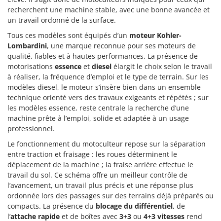
Oriental Koshin
recherchent une machine stable, avec une bonne avancée et
un travail ordonné de la surface.
Outdoorchef
Tous ces modèles sont équipés d’un
moteur Kohler-
P
Lombardini
, une marque reconnue pour ses moteurs de
Palazzetti
qualité, fiables et à hautes performances. La présence de
Palumbo Pavi
motorisations
essence
et
diesel
élargit le choix selon le travail
à réaliser, la fréquence d’emploi et le type de terrain. Sur les
Partisani
modèles diesel, le moteur s’insère bien dans un ensemble
Paterlini
technique orienté vers des travaux exigeants et répétés ; sur
les modèles essence, reste centrale la recherche d’une
Philips
machine prête à l’emploi, solide et adaptée à un usage
Pramac
professionnel.
Prismafood
Le fonctionnement du motoculteur repose sur la séparation
entre traction et fraisage : les roues déterminent le
R
déplacement de la machine ; la fraise arrière effectue le
R.G.V.
travail du sol. Ce schéma offre un meilleur contrôle de
Rato
l’avancement, un travail plus précis et une réponse plus
ordonnée lors des passages sur des terrains déjà préparés ou
Reber
compacts. La présence du
blocage du différentiel
, de
Redback
l’
attache rapide
et de boîtes avec
3+3
ou
4+3 vitesses
rend