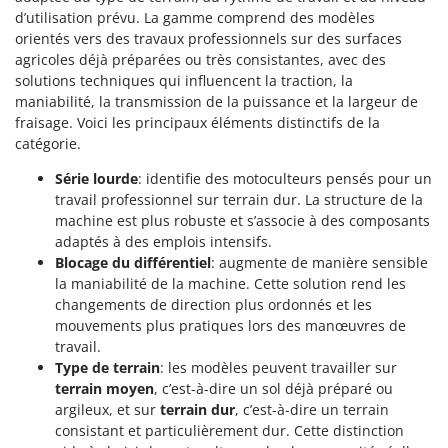
Seven Italy
d’utilisation prévu. La gamme comprend des modèles
orientés vers des travaux professionnels sur des surfaces
Shark
agricoles déjà préparées ou très consistantes, avec des
Silky
solutions techniques qui influencent la traction, la
Simatech
maniabilité, la transmission de la puissance et la largeur de
fraisage. Voici les principaux éléments distinctifs de la
Sirman
catégorie.
Skil
Série lourde
: identifie des motoculteurs pensés pour un
Smartwood
travail professionnel sur terrain dur. La structure de la
Smeg
machine est plus robuste et s’associe à des composants
adaptés à des emplois intensifs.
Snapper
Blocage du différentiel
: augmente de manière sensible
Solidur
la maniabilité de la machine. Cette solution rend les
changements de direction plus ordonnés et les
Spice Electronics
mouvements plus pratiques lors des manœuvres de
Spiralmac
travail.
Type de terrain
: les modèles peuvent travailler sur
Spring Protezione
terrain moyen
, c’est-à-dire un sol déjà préparé ou
Spyro
argileux, et sur
terrain dur
, c’est-à-dire un terrain
Stanley
consistant et particulièrement dur. Cette distinction