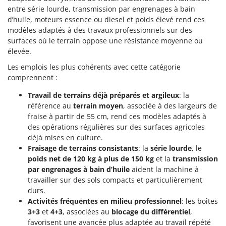
Worx
entre série lourde, transmission par engrenages à bain
d’huile, moteurs essence ou diesel et poids élevé rend ces
Y
modèles adaptés à des travaux professionnels sur des
Yard Force
surfaces où le terrain oppose une résistance moyenne ou
élevée.
Z
Zanon
Les emplois les plus cohérents avec cette catégorie
Zephir
comprennent :
ZGrills
Travail de terrains déjà préparés et argileux
: la
référence au
terrain moyen
, associée à des largeurs de
Zodiac
fraise à partir de 55 cm, rend ces modèles adaptés à
Zomax
des opérations régulières sur des surfaces agricoles
déjà mises en culture.
Fraisage de terrains consistants
: la
série lourde
, le
poids net de 120 kg à plus de 150 kg
et la
transmission
par engrenages à bain d’huile
aident la machine à
travailler sur des sols compacts et particulièrement
durs.
Activités fréquentes en milieu professionnel
: les boîtes
3+3
et
4+3
, associées au
blocage du différentiel
,
favorisent une avancée plus adaptée au travail répété