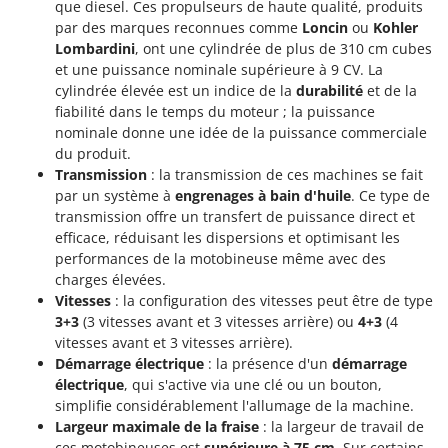
que diesel. Ces propulseurs de haute qualité, produits
Troy-Bilt
par des marques reconnues comme
Loncin
ou
Kohler
Lombardini
, ont une cylindrée de plus de 310 cm cubes
U
Udor
et une puissance nominale supérieure à 9 CV. La
cylindrée élevée est un indice de la
durabilité
et de la
Unger
fiabilité dans le temps du moteur ; la puissance
nominale donne une idée de la puissance commerciale
V
du produit.
Verdemax
Transmission
: la transmission de ces machines se fait
Vesco
par un système à
engrenages à bain d'huile
. Ce type de
Volpi
transmission offre un transfert de puissance direct et
efficace, réduisant les dispersions et optimisant les
performances de la motobineuse même avec des
W
Waldner
charges élevées.
Vitesses
: la configuration des vitesses peut être de type
Weber
3+3
(3 vitesses avant et 3 vitesses arrière) ou
4+3
(4
WIDU
vitesses avant et 3 vitesses arrière).
Démarrage électrique
: la présence d'un
démarrage
Wiper EcoRobot
électrique
, qui s'active via une clé ou un bouton,
Wolf Garten
simplifie considérablement l'allumage de la machine.
Wortex
Largeur maximale de la fraise
: la largeur de travail de
ces motobineuses est
supérieure à 75 cm
. Sur certains