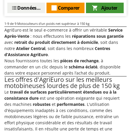
Oriental Koshin
Données techniques
Comparer
Ajouter
Outdoorchef
1-9
de 9 Motoculteurs d'un poids net supérieur à 150 kg
P
Palazzetti
AgriEuro est le seul e-commerce à offrir un véritable
Service
Après-Vente
: nous effectuons les
réparations sous garantie
Palumbo Pavi
avec
retrait du produit directement à domicile
, soit dans
Partisani
notre
Atelier Central
, soit dans les nombreux
Centres
d’Assistance AgriEuro
.
Paterlini
Nous fournissons toutes les
pièces de rechange
, à
Philips
commander en un clic depuis le
schéma éclaté
, disponible
Pramac
dans votre espace personnel après l’achat du produit.
Les offres d'AgriEuro sur les meilleurs
Prismafood
motobineuses lourdes de plus de 150 kg
Le
travail de surfaces particulièrement étendues ou à la
R
consistance dure
est une opération exigeante qui requiert
R.G.V.
des machines
robustes
et
performantes
. L'utilisation
Rato
d'équipements inadaptés à ces conditions, comme des
Reber
motobineuses légères ou de faible puissance, entraîne un
effort physique considérable et des résultats de travail
Redback
insatisfaisants. Il en résulte une perte de temps et une