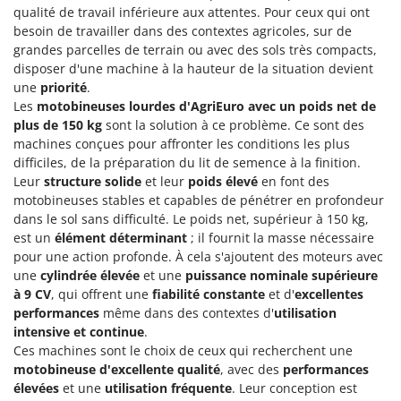
Resto Italia
qualité de travail inférieure aux attentes. Pour ceux qui ont
besoin de travailler dans des contextes agricoles, sur de
Ribimex
grandes parcelles de terrain ou avec des sols très compacts,
Ripartrak
disposer d'une machine à la hauteur de la situation devient
une
priorité
.
Ritter
Les
motobineuses lourdes d'AgriEuro avec un poids net de
River Systems
plus de 150 kg
sont la solution à ce problème. Ce sont des
Robomow
machines conçues pour affronter les conditions les plus
difficiles, de la préparation du lit de semence à la finition.
Rossofuoco
Leur
structure solide
et leur
poids élevé
en font des
Rover Pompe
motobineuses stables et capables de pénétrer en profondeur
dans le sol sans difficulté. Le poids net, supérieur à 150 kg,
Royal Food
est un
élément déterminant
; il fournit la masse nécessaire
Ryobi
pour une action profonde. À cela s'ajoutent des moteurs avec
une
cylindrée élevée
et une
puissance nominale supérieure
S
à 9 CV
, qui offrent une
fiabilité constante
et d'
excellentes
S.T.P.
performances
même dans des contextes d'
utilisation
Santos
intensive et continue
.
Ces machines sont le choix de ceux qui recherchent une
Sbaraglia
motobineuse d'excellente qualité
, avec des
performances
Schnitzer
élevées
et une
utilisation fréquente
. Leur conception est