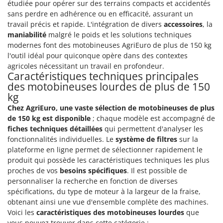
étudiée pour opérer sur des terrains compacts et accidentés
Seven Italy
sans perdre en adhérence ou en efficacité, assurant un
Shark
travail précis et rapide. L'intégration de divers
accessoires
, la
Silky
maniabilité
malgré le poids et les solutions techniques
modernes font des motobineuses AgriEuro de plus de 150 kg
Simatech
l'outil idéal pour quiconque opère dans des contextes
Sirman
agricoles nécessitant un travail en profondeur.
Caractéristiques techniques principales
Skil
des motobineuses lourdes de plus de 150
Smartwood
kg
Chez AgriEuro, une vaste sélection de motobineuses de plus
Smeg
de 150 kg est disponible
; chaque modèle est accompagné de
Snapper
fiches techniques détaillées
qui permettent d'analyser les
Solidur
fonctionnalités individuelles. Le
système de filtres
sur la
plateforme en ligne permet de sélectionner rapidement le
Spice Electronics
produit qui possède les caractéristiques techniques les plus
Spiralmac
proches de vos
besoins spécifiques
. Il est possible de
personnaliser la recherche en fonction de diverses
Spring Protezione
spécifications, du type de moteur à la largeur de la fraise,
Spyro
obtenant ainsi une vue d'ensemble complète des machines.
Voici les
caractéristiques des motobineuses lourdes
que
Stanley
vous pouvez trouver dans cette catégorie :