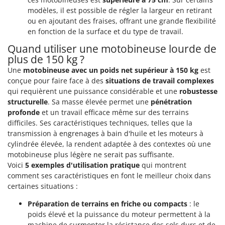
Worx
modèles, il est possible de régler la largeur en retirant
ou en ajoutant des fraises, offrant une grande flexibilité
Y
en fonction de la surface et du type de travail.
Yard Force
Quand utiliser une motobineuse lourde de
Z
plus de 150 kg ?
Zanon
Une
motobineuse avec un poids net supérieur à 150 kg
est
Zephir
conçue pour faire face à des
situations de travail complexes
qui requièrent une puissance considérable et une
robustesse
ZGrills
structurelle
. Sa masse élevée permet une
pénétration
Zodiac
profonde
et un travail efficace même sur des terrains
Zomax
difficiles. Ses caractéristiques techniques, telles que la
transmission à engrenages à bain d'huile et les moteurs à
cylindrée élevée, la rendent adaptée à des contextes où une
motobineuse plus légère ne serait pas suffisante.
Voici
5 exemples d'utilisation pratique
qui montrent
comment ses caractéristiques en font le meilleur choix dans
certaines situations :
Préparation de terrains en friche ou compacts
: le
poids élevé et la puissance du moteur permettent à la
machine de surmonter la résistance des sols durs et de