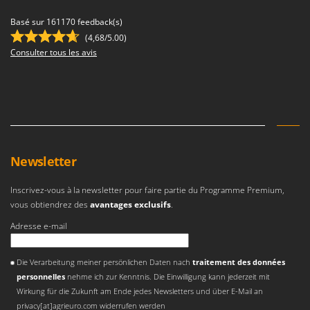
Basé sur 161170 feedback(s)
(4,68/5.00)
Consulter tous les avis
Newsletter
Inscrivez-vous à la newsletter pour faire partie du Programme Premium,
vous obtiendrez des
avantages exclusifs
.
Adresse e-mail
Une erreur est survenue
Die Verarbeitung meiner persönlichen Daten nach
traitement des données
personnelles
nehme ich zur Kenntnis. Die Einwilligung kann jederzeit mit
Wirkung für die Zukunft am Ende jedes Newsletters und über E-Mail an
privacy[at]agrieuro.com widerrufen werden