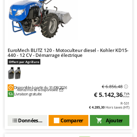
Master
Mastercook
Masterpro
McCulloch
MCH
Michelin
EuroMech BLITZ 120 - Motoculteur diesel - Kohler KD15-
440 - 12 CV - Démarrage électrique
Mille
Offert par AgriEuro
Minox
Mockmill
More than chef
€ 6.856,48
Disponible à partir du 31/08/2026
Alertez-moi de la disponibilité
€ 5.142,36
Livraison gratuite
TVA
MOSA
Inclus
R-531
MOVA
€ 4.285,30
Hors taxes (HT)
Mowox
Données techniques
Comparer
Ajouter
MTD