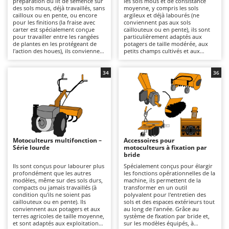
préparation du lit de semence sur
les sols mous et de consistance
Autolaveuses
Ambrogio Robot
des sols mous, déjà travaillés, sans
moyenne, y compris les sols
cailloux ou en pente, ou encore
argileux et déjà labourés (ne
Autres produits
Annovi Reverberi
pour les finitions (la fraise avec
conviennent pas aux sols
carter est spécialement conçue
caillouteux ou en pente), ils sont
pour travailler entre les rangées
particulièrement adaptés aux
ANTHBOT
de plantes en les protégeant de
potagers de taille modérée, aux
B
l'action des houes), ils conviennent
petits champs cultivés et aux
Balayeuses
Archman
particulièrement aux potagers et
surfaces de taille intermédiaire. Ils
aux petites parcelles. Ils sont
offrent une qualité de fraisage
Bancs de scie pour le bois - Scies à bûches
Arco
alimentés par un moteur à
plus incisive et plus uniforme que
34
36
essence 4 temps et conviennent à
la série légère, avec une meilleure
Barbecues
Ardes
un usage amateur ou semi-
pénétration et un rendement
professionnel sur des surfaces
opérationnel supérieur. Ils se
Bennes pour tracteur
Argo
restreintes, pour des travaux de
distinguent par leur transmission
labour en profondeur moyenne,
à engrenages à bain d'huile, plus
Brosses pour sols extérieurs
Ariete
grâce à leur structure légère et
solide que les solutions à
facilement maniable, même dans
courroie, et par leurs boîtes de
Brouettes à moteur
Artus
des espaces restreints. La
vitesses 2+1 ou 3+3 qui permettent
transmission par courroie ou par
une avance calibrée en fonction
Motoculteurs multifonction –
Accessoires pour
Broyeurs à axe horizontal pour tracteur
engrenages et les boîtes de
du type de sol, ainsi que par leur
Attila
Série lourde
motoculteurs à fixation par
vitesses 1+1 ou 2+1 garantissent
fraise avec carter, spécialement
bride
une utilisation aisée et sûre. La
conçue pour travailler entre les
Broyeurs de branches et végétaux
Ausonia
qualité de travail est adaptée aux
rangées de plantes en les
Ils sont conçus pour labourer plus
Spécialement conçus pour élargir
préparations saisonnières du
protégeant de l'action des houes.
profondément que les autres
les fonctions opérationnelles de la
Butteurs pour tracteur
Awelco
potager, avec un rendement
Disponibles avec un moteur 4
modèles, même sur des sols durs,
machine, ils permettent de la
régulier, mais n'est pas destinée à
temps à essence ou diesel, elles
compacts ou jamais travaillés (à
transformer en un outil
des utilisations intensives ou
conviennent à un usage allant du
condition qu'ils ne soient pas
polyvalent pour l'entretien des
C
B
continues. Parfaits pour les
bricolage au professionnel, pour
caillouteux ou en pente). Ils
sols et des espaces extérieurs tout
Chargeurs de batterie - Démarreurs
Baesso
particuliers qui ont besoin d'un
des travaux à profondeur
conviennent aux potagers et aux
au long de l'année. Grâce au
fraisage périodique sans avoir à
moyenne grâce à leur structure
terres agricoles de taille moyenne,
système de fixation par bride et,
Charrues pour tracteur
Bahco
affronter des sols durs ou jamais
plus robuste que celle de la série
et sont adaptés aux exploitations
sur les modèles équipés, à