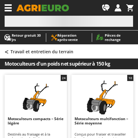
-1
Retour gratuit 30
Réparation
Pièces de
A
A
jrs
après‑vente
rechange
Abris de jardin
ABAC
<
Accessoires pour tracteurs tondeuses autoportés
AgriEuro Premium
Travail et entretien du terrain
Aérateurs Scarificateurs pour gazon
AgriEuro TOP-LINE
Motoculteurs d'un poids net supérieur à 150 kg
Arracheuses de pommes de terre pour tracteur
AGT
Aspirateurs - Balais Électriques
Aima
24
10
Aspirateurs à cendres
Airmec
Aspirateurs à feuilles sur roues
AL-KO
Aspirateurs de piscine
ALA 2000
Aspirateurs Multifonctions
Alce
Motoculteurs compacts – Série
Motoculteurs multifonction –
légère
Série moyenne
Atomiseurs agricoles pour tracteurs
Alpina
Atomiseurs pour traitements
Ama
Destinés au fraisage et à la
Conçus pour fraiser et travailler