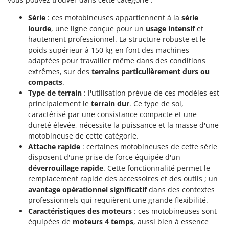
Stiga
Série
: ces motobineuses appartiennent à la
série
Stocker
lourde
, une ligne conçue pour un
usage intensif
et
Sunseeker
hautement professionnel. La structure robuste et le
poids supérieur à 150 kg en font des machines
T
adaptées pour travailler même dans des conditions
Tecla
extrêmes, sur des
terrains particulièrement durs ou
TecnoGen
compacts
.
Type de terrain
: l'utilisation prévue de ces modèles est
Tellarini Pompe
principalement le
terrain dur
. Ce type de sol,
Telwin
caractérisé par une consistance compacte et une
dureté élevée, nécessite la puissance et la masse d'une
Tenco
motobineuse de cette catégorie.
Tineco
Attache rapide
: certaines motobineuses de cette série
disposent d'une prise de force équipée d'un
Titania
déverrouillage rapide
. Cette fonctionnalité permet le
Tornado
remplacement rapide des accessoires et des outils ; un
Tre Spade
avantage opérationnel significatif
dans des contextes
professionnels qui requièrent une grande flexibilité.
Trev - Abrek - TecnoVIR
Caractéristiques des moteurs
: ces motobineuses sont
Trotec
équipées de
moteurs 4 temps
, aussi bien à essence