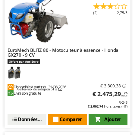
(2)
2,75/5
EuroMech BLITZ 80 - Motoculteur à essence - Honda
GX270 - 9 CV
Offert par AgriEuro
€ 3.300,38
Disponible à partir du 31/08/2026
Alertez-moi de la disponibilité
€ 2.475,29
Livraison gratuite
TVA
Inclus
R-243
€ 2.062,74
Hors taxes (HT)
Données techniques
Comparer
Ajouter