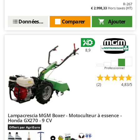
R-267
€ 2.998,33
Hors taxes (HT)
Données techniques
Comparer
Ajouter
8,9
Professionnel
(2)
4,83/5
Lampacrescia MGM Boxer - Motoculteur à essence -
Honda GX270 - 9 CV
Offert par AgriEuro