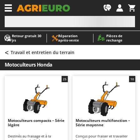
-1
Retour gratuit 30
Réparation
Pièces de
A
A
jrs
après‑vente
rechange
Abris de jardin
ABAC
<
Accessoires pour tracteurs tondeuses autoportés
AgriEuro Premium
Travail et entretien du terrain
Aérateurs Scarificateurs pour gazon
AgriEuro TOP-LINE
Motoculteurs Honda
Arracheuses de pommes de terre pour tracteur
AGT
Aspirateurs - Balais Électriques
Aima
25
10
Aspirateurs à cendres
Airmec
Aspirateurs à feuilles sur roues
AL-KO
Aspirateurs de piscine
ALA 2000
Aspirateurs Multifonctions
Alce
Motoculteurs compacts – Série
Motoculteurs multifonction –
légère
Série moyenne
Atomiseurs agricoles pour tracteurs
Alpina
Atomiseurs pour traitements
Ama
Destinés au fraisage et à la
Conçus pour fraiser et travailler