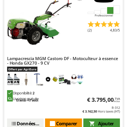
Worx
Y
Professionnel
Yard Force
(2)
4,83/5
Z
Zanon
Zephir
ZGrills
Lampacrescia MGM Castoro DF - Motoculteur à essence
Zodiac
- Honda GX270 - 9 CV
Zomax
Offert par AgriEuro
Disponibilité:
2
€ 3.795,00
Livraison gratuite
TVA
13 août - 17 août
Inclus
R-312
€ 3.162,50
Hors taxes (HT)
Données techniques
Comparer
Ajouter