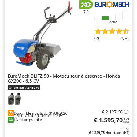
7,9
Hobby
(2)
4,5/5
EuroMech BLITZ 50 - Motoculteur à essence - Honda
GX200 - 6,5 CV
Offert par AgriEuro
€ 2.127,60
Disponible à partir du 31/08/2026
Alertez-moi de la disponibilité
€ 1.595,70
Livraison gratuite
TVA
Inclus
R-154
€ 1.329,75
Hors taxes (HT)