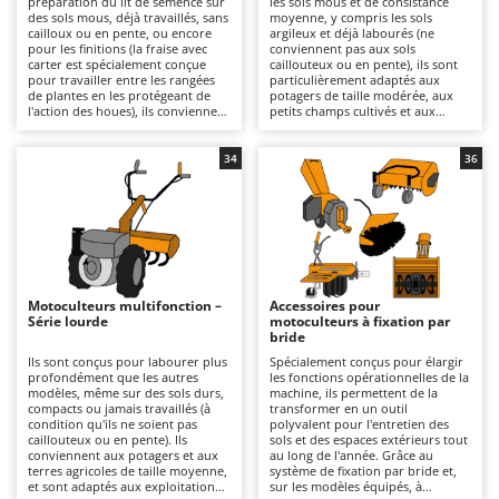
préparation du lit de semence sur
les sols mous et de consistance
Autolaveuses
Ambrogio Robot
des sols mous, déjà travaillés, sans
moyenne, y compris les sols
cailloux ou en pente, ou encore
argileux et déjà labourés (ne
Autres produits
Annovi Reverberi
pour les finitions (la fraise avec
conviennent pas aux sols
carter est spécialement conçue
caillouteux ou en pente), ils sont
pour travailler entre les rangées
particulièrement adaptés aux
ANTHBOT
de plantes en les protégeant de
potagers de taille modérée, aux
B
l'action des houes), ils conviennent
petits champs cultivés et aux
Balayeuses
Archman
particulièrement aux potagers et
surfaces de taille intermédiaire. Ils
aux petites parcelles. Ils sont
offrent une qualité de fraisage
Bancs de scie pour le bois - Scies à bûches
Arco
alimentés par un moteur à
plus incisive et plus uniforme que
34
36
essence 4 temps et conviennent à
la série légère, avec une meilleure
Barbecues
Ardes
un usage amateur ou semi-
pénétration et un rendement
professionnel sur des surfaces
opérationnel supérieur. Ils se
Bennes pour tracteur
Argo
restreintes, pour des travaux de
distinguent par leur transmission
labour en profondeur moyenne,
à engrenages à bain d'huile, plus
Brosses pour sols extérieurs
Ariete
grâce à leur structure légère et
solide que les solutions à
facilement maniable, même dans
courroie, et par leurs boîtes de
Brouettes à moteur
Artus
des espaces restreints. La
vitesses 2+1 ou 3+3 qui permettent
transmission par courroie ou par
une avance calibrée en fonction
Motoculteurs multifonction –
Accessoires pour
Broyeurs à axe horizontal pour tracteur
engrenages et les boîtes de
du type de sol, ainsi que par leur
Attila
Série lourde
motoculteurs à fixation par
vitesses 1+1 ou 2+1 garantissent
fraise avec carter, spécialement
bride
une utilisation aisée et sûre. La
conçue pour travailler entre les
Broyeurs de branches et végétaux
Ausonia
qualité de travail est adaptée aux
rangées de plantes en les
Ils sont conçus pour labourer plus
Spécialement conçus pour élargir
préparations saisonnières du
protégeant de l'action des houes.
profondément que les autres
les fonctions opérationnelles de la
Butteurs pour tracteur
Awelco
potager, avec un rendement
Disponibles avec un moteur 4
modèles, même sur des sols durs,
machine, ils permettent de la
régulier, mais n'est pas destinée à
temps à essence ou diesel, elles
compacts ou jamais travaillés (à
transformer en un outil
des utilisations intensives ou
conviennent à un usage allant du
condition qu'ils ne soient pas
polyvalent pour l'entretien des
C
B
continues. Parfaits pour les
bricolage au professionnel, pour
caillouteux ou en pente). Ils
sols et des espaces extérieurs tout
Chargeurs de batterie - Démarreurs
Baesso
particuliers qui ont besoin d'un
des travaux à profondeur
conviennent aux potagers et aux
au long de l'année. Grâce au
fraisage périodique sans avoir à
moyenne grâce à leur structure
terres agricoles de taille moyenne,
système de fixation par bride et,
Charrues pour tracteur
Bahco
affronter des sols durs ou jamais
plus robuste que celle de la série
et sont adaptés aux exploitations
sur les modèles équipés, à