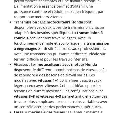
performances constantes et une fiabilité reconnue.
L'alimentation à essence permet d'obtenir une
puissance continue et réduit l'entretien fréquent par
rapport aux moteurs 2 temps.
Transmission
: Les
motoculteurs Honda
sont
disponibles avec deux types de transmission, chacun
adapté à des besoins spécifiques. La
transmission à
courroie
convient aux travaux légers, avec un
fonctionnement simple et économique ; la
transmission
à engrenages
est destinée aux travaux professionnels,
avec une transmission puissante et directe, idéale sur
terrain difficile et pour les travaux intensifs.
Vitesses
: Les
motoculteurs avec moteur Honda
disposent de différentes combinaisons de vitesses afin
de répondre à des besoins de travail variés. Les
modèles avec
vitesses 1+1
conviennent aux travaux
légers ; ceux avec
vitesses 2+1
sont idéaux pour les
terrains de dureté moyenne ; les configurations avec
vitesses 3+3
et
vitesses 4+3
permettent d'effectuer des
travaux plus complexes sur des terrains variables, avec
un contrôle accru et des performances supérieures.
Largeur maximale des fraises
: La largeur maximale