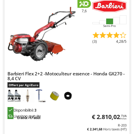
N
New O.M.R.A.
7,6
Nilfisk
Ninja
Semi-Pro
Novatec
Novital
(3)
4,28/5
NuAir
NuovaFac
O
Barbieri Flex 2+2 -Motoculteur essence - Honda GX270 -
Officine Savioli
8,4 CV
Oliviero
Offert par AgriEuro
Olix
OMA
Disponibilité:
3
Omas
€ 2.810,02
Livraison gratuite
TVA
13 août - 17 août
Ompagrill
Inclus
R-203
Ooni
€ 2.341,68
Hors taxes (HT)