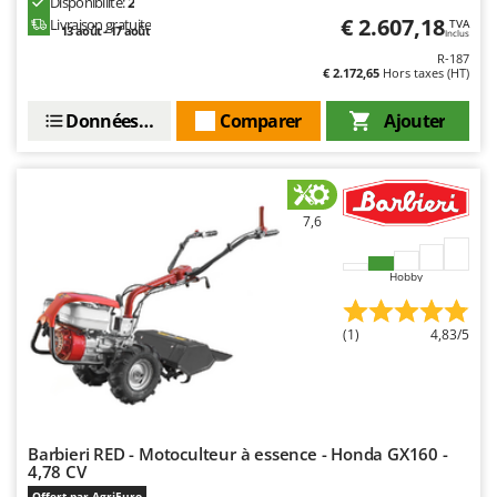
Disponibilité:
2
Resto Italia
€ 2.607,18
Livraison gratuite
TVA
13 août - 17 août
Inclus
Ribimex
R-187
€ 2.172,65
Hors taxes (HT)
Ripartrak
Ritter
Données techniques
Comparer
Ajouter
River Systems
Robomow
Rossofuoco
7,6
Rover Pompe
Royal Food
Hobby
Ryobi
(1)
4,83/5
S
S.T.P.
Santos
Sbaraglia
Barbieri RED - Motoculteur à essence - Honda GX160 -
4,78 CV
Schnitzer
Offert par AgriEuro