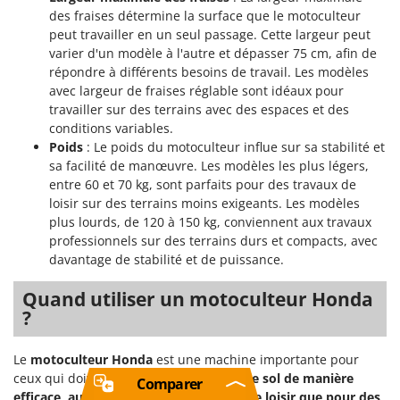
des fraises détermine la surface que le motoculteur
peut travailler en un seul passage. Cette largeur peut
varier d'un modèle à l'autre et dépasser 75 cm, afin de
répondre à différents besoins de travail. Les modèles
avec largeur de fraises réglable sont idéaux pour
travailler sur des terrains avec des espaces et des
conditions variables.
Poids
: Le poids du motoculteur influe sur sa stabilité et
sa facilité de manœuvre. Les modèles les plus légers,
entre 60 et 70 kg, sont parfaits pour des travaux de
loisir sur des terrains moins exigeants. Les modèles
plus lourds, de 120 à 150 kg, conviennent aux travaux
professionnels sur des terrains durs et compacts, avec
davantage de stabilité et de puissance.
Quand utiliser un motoculteur Honda
?
Le
motoculteur Honda
est une machine importante pour
ceux qui doivent
préparer et travailler le sol de manière
Comparer
efficace, aussi bien pour des activités de loisir que pour des