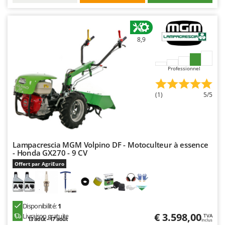
8,9
Professionnel
(1)
5/5
Lampacrescia MGM Volpino DF - Motoculteur à essence
- Honda GX270 - 9 CV
Offert par AgriEuro
Disponibilité:
1
€ 3.598,00
Livraison gratuite
TVA
13 août - 17 août
Inclus