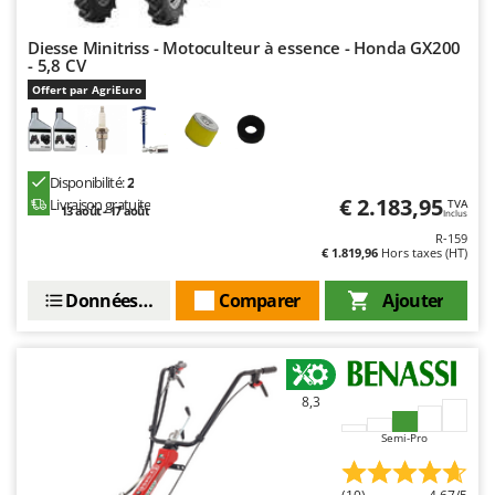
Stiga
Stocker
Diesse Minitriss - Motoculteur à essence - Honda GX200
- 5,8 CV
Sunseeker
Offert par AgriEuro
T
Tecla
TecnoGen
Disponibilité:
2
€ 2.183,95
Livraison gratuite
TVA
Tellarini Pompe
13 août - 17 août
Inclus
R-159
Telwin
€ 1.819,96
Hors taxes (HT)
Tenco
Données techniques
Comparer
Ajouter
Tineco
Titania
Tornado
8,3
Tre Spade
Semi-Pro
Trev - Abrek - TecnoVIR
Trotec