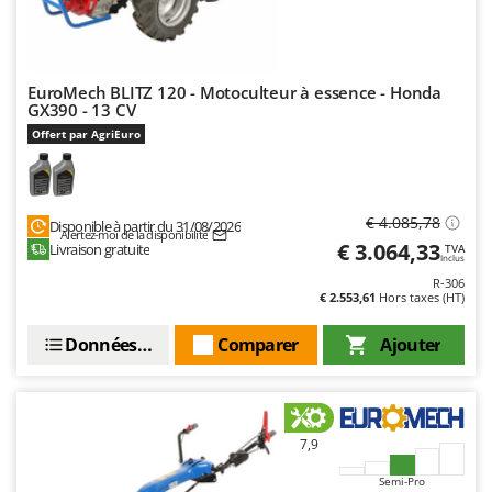
EuroMech BLITZ 120 - Motoculteur à essence - Honda
GX390 - 13 CV
Offert par AgriEuro
€ 4.085,78
Disponible à partir du 31/08/2026
Alertez-moi de la disponibilité
€ 3.064,33
Livraison gratuite
TVA
Inclus
R-306
€ 2.553,61
Hors taxes (HT)
Données techniques
Comparer
Ajouter
7,9
Semi-Pro