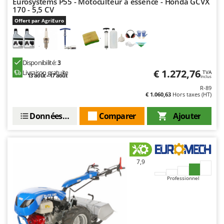
Eurosystems P55 - Motoculteur à essence - Honda GCVX
170 - 5,5 CV
Offert par AgriEuro
Disponibilité:
3
€ 1.272,76
Livraison gratuite
TVA
13 août - 17 août
Inclus
R-89
€ 1.060,63
Hors taxes (HT)
Données techniques
Comparer
Ajouter
7,9
Professionnel