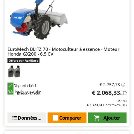
Master
Mastercook
Masterpro
McCulloch
MCH
Michelin
EuroMech BLITZ 70 - Motoculteur à essence - Moteur
Honda GX200 - 6,5 CV
Mille
Offert par AgriEuro
Minox
Mockmill
More than chef
€ 2.757,78
Disponibilité:
1
€ 2.068,33
Livraison gratuite
TVA
MOSA
13 août - 17 août
Inclus
R-199
MOVA
€ 1.723,61
Hors taxes (HT)
Mowox
Données techniques
Comparer
Ajouter
MTD