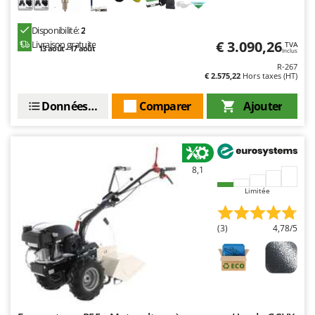
Disponibilité:
2
€ 3.090,26
Livraison gratuite
TVA
13 août - 17 août
Inclus
R-267
€ 2.575,22
Hors taxes (HT)
Données techniques
Comparer
Ajouter
8,1
Limitée
(3)
4,78/5