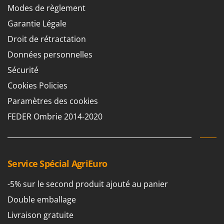
Troy-Bilt
Modes de règlement
Garantie Légale
U
Udor
Droit de rétractation
Unger
Données personnelles
Sécurité
V
Verdemax
Cookies Policies
Vesco
Paramètres des cookies
Volpi
FEDER Ombrie 2014-2020
W
Waldner
Weber
Service Spécial AgriEuro
WIDU
Wiper EcoRobot
-5% sur le second produit ajouté au panier
Wolf Garten
Double emballage
Wortex
Livraison gratuite