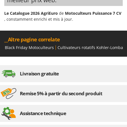
meilleur prix web.
Seven Italy
Shark
Le Catalogue 2026 AgriEuro
de
Motoculteurs Puissance 7 CV
, constamment enrichi et mis à jour.
Silky
Simatech
Sirman
__Altre pagine correlate
Skil
Black Friday Motoculteurs
Cultivateurs rotatifs Kohler-Lombard
Smartwood
Smeg
Snapper
Livraison gratuite
Solidur
Spice Electronics
Remise 5% à partir du second produit
Spiralmac
Spring Protezione
Assistance technique
Spyro
Stanley