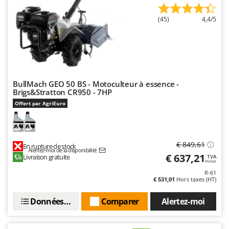
Master
(45)
4,4/5
Mastercook
Masterpro
McCulloch
MCH
Michelin
BullMach GEO 50 BS - Motoculteur à essence -
Brigs&Stratton CR950 - 7HP
Mille
Offert par AgriEuro
Minox
Mockmill
More than chef
€ 849,61
En rupture de stock
Alertez-moi de la disponibilité
€ 637,21
Livraison gratuite
TVA
MOSA
Inclus
R-61
MOVA
€ 531,01
Hors taxes (HT)
Mowox
Données techniques
Comparer
Alertez-moi
MTD