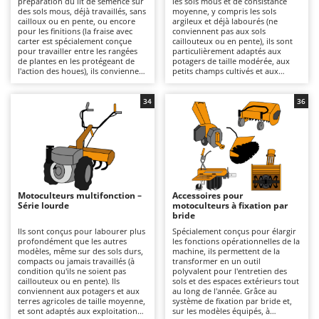
préparation du lit de semence sur
les sols mous et de consistance
Autolaveuses
Ambrogio Robot
des sols mous, déjà travaillés, sans
moyenne, y compris les sols
cailloux ou en pente, ou encore
argileux et déjà labourés (ne
Autres produits
Annovi Reverberi
pour les finitions (la fraise avec
conviennent pas aux sols
carter est spécialement conçue
caillouteux ou en pente), ils sont
pour travailler entre les rangées
particulièrement adaptés aux
ANTHBOT
de plantes en les protégeant de
potagers de taille modérée, aux
B
l'action des houes), ils conviennent
petits champs cultivés et aux
Balayeuses
Archman
particulièrement aux potagers et
surfaces de taille intermédiaire. Ils
aux petites parcelles. Ils sont
offrent une qualité de fraisage
Bancs de scie pour le bois - Scies à bûches
Arco
alimentés par un moteur à
plus incisive et plus uniforme que
34
36
essence 4 temps et conviennent à
la série légère, avec une meilleure
Barbecues
Ardes
un usage amateur ou semi-
pénétration et un rendement
professionnel sur des surfaces
opérationnel supérieur. Ils se
Bennes pour tracteur
Argo
restreintes, pour des travaux de
distinguent par leur transmission
labour en profondeur moyenne,
à engrenages à bain d'huile, plus
Brosses pour sols extérieurs
Ariete
grâce à leur structure légère et
solide que les solutions à
facilement maniable, même dans
courroie, et par leurs boîtes de
Brouettes à moteur
Artus
des espaces restreints. La
vitesses 2+1 ou 3+3 qui permettent
transmission par courroie ou par
une avance calibrée en fonction
Motoculteurs multifonction –
Accessoires pour
Broyeurs à axe horizontal pour tracteur
engrenages et les boîtes de
du type de sol, ainsi que par leur
Attila
Série lourde
motoculteurs à fixation par
vitesses 1+1 ou 2+1 garantissent
fraise avec carter, spécialement
bride
une utilisation aisée et sûre. La
conçue pour travailler entre les
Broyeurs de branches et végétaux
Ausonia
qualité de travail est adaptée aux
rangées de plantes en les
Ils sont conçus pour labourer plus
Spécialement conçus pour élargir
préparations saisonnières du
protégeant de l'action des houes.
profondément que les autres
les fonctions opérationnelles de la
Butteurs pour tracteur
Awelco
potager, avec un rendement
Disponibles avec un moteur 4
modèles, même sur des sols durs,
machine, ils permettent de la
régulier, mais n'est pas destinée à
temps à essence ou diesel, elles
compacts ou jamais travaillés (à
transformer en un outil
des utilisations intensives ou
conviennent à un usage allant du
condition qu'ils ne soient pas
polyvalent pour l'entretien des
C
B
continues. Parfaits pour les
bricolage au professionnel, pour
caillouteux ou en pente). Ils
sols et des espaces extérieurs tout
Chargeurs de batterie - Démarreurs
Baesso
particuliers qui ont besoin d'un
des travaux à profondeur
conviennent aux potagers et aux
au long de l'année. Grâce au
fraisage périodique sans avoir à
moyenne grâce à leur structure
terres agricoles de taille moyenne,
système de fixation par bride et,
Charrues pour tracteur
Bahco
affronter des sols durs ou jamais
plus robuste que celle de la série
et sont adaptés aux exploitations
sur les modèles équipés, à