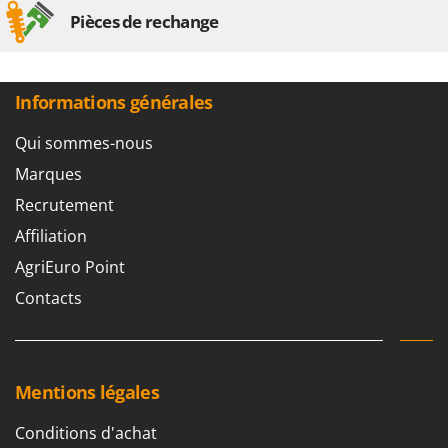
Stiga
Pièces de rechange
Stocker
Sunseeker
Informations générales
T
Tecla
Qui sommes-nous
TecnoGen
Marques
Tellarini Pompe
Recrutement
Telwin
Affiliation
Tenco
AgriEuro Point
Tineco
Contacts
Titania
Tornado
Tre Spade
Mentions légales
Trev - Abrek - TecnoVIR
Trotec
Conditions d'achat