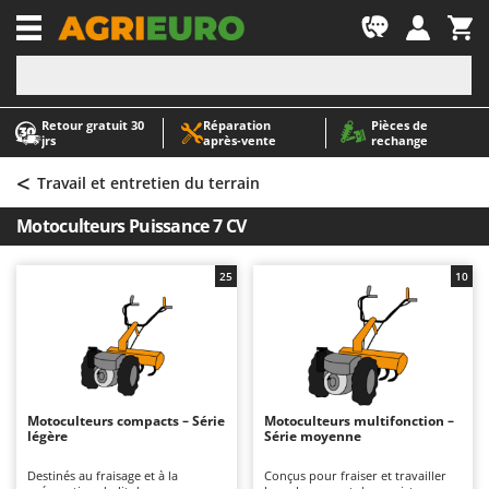
-1
Retour gratuit 30
Réparation
Pièces de
A
A
jrs
après‑vente
rechange
Abris de jardin
ABAC
<
Accessoires pour tracteurs tondeuses autoportés
AgriEuro Premium
Travail et entretien du terrain
Aérateurs Scarificateurs pour gazon
AgriEuro TOP-LINE
Motoculteurs Puissance 7 CV
Arracheuses de pommes de terre pour tracteur
AGT
Aspirateurs - Balais Électriques
Aima
25
10
Aspirateurs à cendres
Airmec
Aspirateurs à feuilles sur roues
AL-KO
Aspirateurs de piscine
ALA 2000
Aspirateurs Multifonctions
Alce
Motoculteurs compacts – Série
Motoculteurs multifonction –
légère
Série moyenne
Atomiseurs agricoles pour tracteurs
Alpina
Atomiseurs pour traitements
Ama
Destinés au fraisage et à la
Conçus pour fraiser et travailler