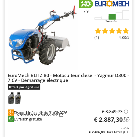
N
New O.M.R.A.
7,9
Nilfisk
Ninja
Semi-Pro
Novatec
(1)
4,83/5
Novital
NuAir
NuovaFac
O
EuroMech BLITZ 80 - Motoculteur diesel - Yagmur D300 -
Officine Savioli
7 CV - Démarrage électrique
Oliviero
Offert par AgriEuro
Olix
OMA
€ 3.849,73
Disponible à partir du 31/08/2026
Omas
Alertez-moi de la disponibilité
€ 2.887,30
Livraison gratuite
TVA
Ompagrill
Inclus
R-287
Ooni
€ 2.406,08
Hors taxes (HT)