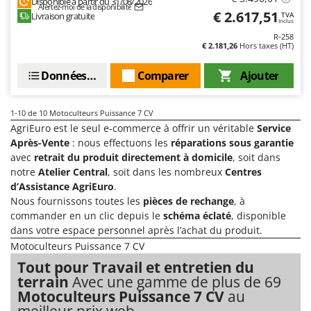
Disponible à partir du 31/08/2026
Resto Italia
Alertez-moi de la disponibilité
€ 2.617,51
Livraison gratuite
TVA
Inclus
Ribimex
R-258
€ 2.181,26
Hors taxes (HT)
Ripartrak
Ritter
Données techniques
Comparer
Ajouter
River Systems
Robomow
1-10
de 10 Motoculteurs Puissance 7 CV
AgriEuro est le seul e-commerce à offrir un véritable
Service
Rossofuoco
Après-Vente
: nous effectuons les
réparations sous garantie
Rover Pompe
avec
retrait du produit directement à domicile
, soit dans
notre
Atelier Central
, soit dans les nombreux
Centres
Royal Food
d’Assistance AgriEuro
.
Ryobi
Nous fournissons toutes les
pièces de rechange
, à
commander en un clic depuis le
schéma éclaté
, disponible
S
dans votre espace personnel après l’achat du produit.
S.T.P.
Motoculteurs Puissance 7 CV
Santos
Tout pour Travail et entretien du
Sbaraglia
terrain
Avec une gamme de plus de 69
Motoculteurs Puissance 7 CV
au
Schnitzer