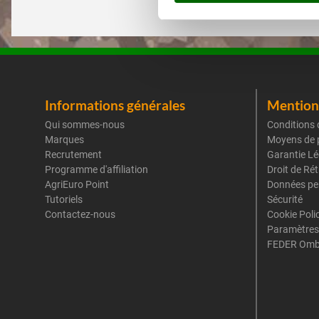
Informations générales
Mentions
Qui sommes-nous
Conditions 
Marques
Moyens de 
Recrutement
Garantie Lé
Programme d'affiliation
Droit de Ré
AgriEuro Point
Données pe
Tutoriels
Sécurité
Contactez-nous
Cookie Poli
Paramètres
FEDER Omb