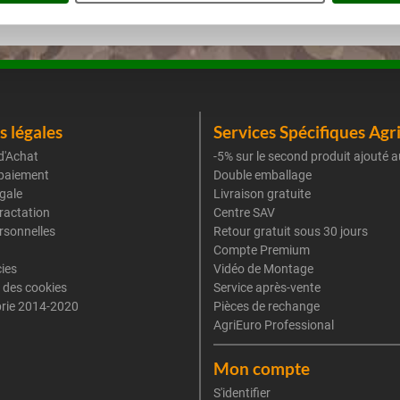
 légales
Services Spécifiques Agr
d'Achat
-5% sur le second produit ajouté a
paiement
Double emballage
gale
Livraison gratuite
tractation
Centre SAV
rsonnelles
Retour gratuit sous 30 jours
Compte Premium
cies
Vidéo de Montage
 des cookies
Service après-vente
rie 2014-2020
Pièces de rechange
AgriEuro Professional
Mon compte
S'identifier