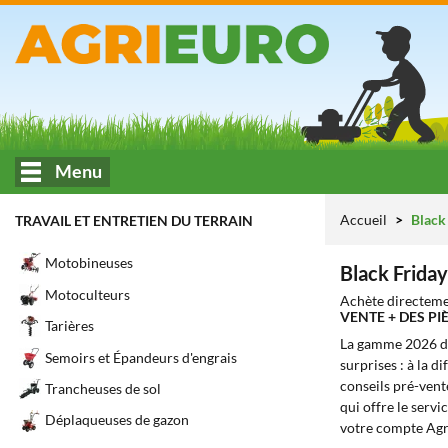
Menu
Accueil
Black
TRAVAIL ET ENTRETIEN DU TERRAIN
Motobineuses
Black Frida
Motoculteurs
Achète directeme
VENTE + DES P
Tarières
La gamme 2026 
Semoirs et Épandeurs d'engrais
surprises : à la d
conseils pré-vente
Trancheuses de sol
qui offre le servic
Déplaqueuses de gazon
votre compte Agr