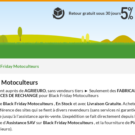
Retour gratuit sous 30 jours
 Friday Motoculteurs
y Motoculteurs
nt auprès de
AGRIEURO
, sans vendeurs tiers ► Seulement des
FABRICA
IÈCES DE RECHANGE
pour Black Friday Motoculteurs
de
Black Friday Motoculteurs
,
En Stock
et avec
Livraison Gratuite
. Achet
ifférence des sites qui se fient à divers revendeurs (sans services ni garant
 jusqu'à l'assistance après-vente. L'expédition se fait directement depuis
e d'
Assistance SAV
sur
Black Friday Motoculteurs
, et la fourniture de
Pi
ieuro).