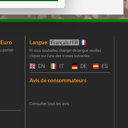
iEuro
Langue:
New
Français / FR
u panier
Inscr
Si vous souhaitez changer de langue veuillez
cliquer sur l'une des icones suivantes:
part
obti
EN
IT
DE
ES
Emai
Avis de consommateurs
Une er
J'
retent
Consulter tous les avis