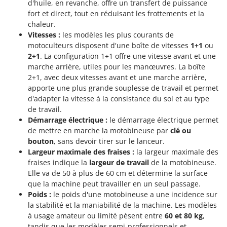
d'huile, en revanche, offre un transfert de puissance
Seven Italy
fort et direct, tout en réduisant les frottements et la
Shark
chaleur.
Silky
Vitesses :
les modèles les plus courants de
motoculteurs disposent d'une boîte de vitesses
1+1
ou
Simatech
2+1
. La configuration 1+1 offre une vitesse avant et une
Sirman
marche arrière, utiles pour les manœuvres. La boîte
2+1, avec deux vitesses avant et une marche arrière,
Skil
apporte une plus grande souplesse de travail et permet
Smartwood
d'adapter la vitesse à la consistance du sol et au type
de travail.
Smeg
Démarrage électrique :
le démarrage électrique permet
Snapper
de mettre en marche la motobineuse par
clé ou
Solidur
bouton
, sans devoir tirer sur le lanceur.
Largeur maximale des fraises :
la largeur maximale des
Spice Electronics
fraises indique la
largeur de travail
de la motobineuse.
Spiralmac
Elle va de 50 à plus de 60 cm et détermine la surface
que la machine peut travailler en un seul passage.
Spring Protezione
Poids :
le poids d'une motobineuse a une incidence sur
Spyro
la stabilité et la maniabilité de la machine. Les modèles
à usage amateur ou limité pèsent entre
60 et 80 kg
,
Stanley
tandis que les modèles semi-professionnels et