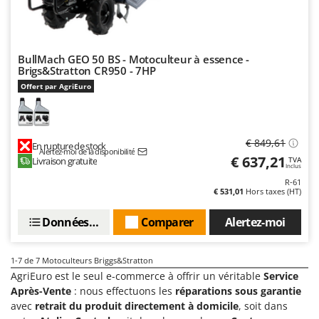
Tondeuses autoportées
Lampacrescia - MGM
Tondeuses débroussailleuses thermiques
Landxcape
Trancheuses
LAR Casalinghi
BullMach GEO 50 BS - Motoculteur à essence -
Trancheuses de sol
Brigs&Stratton CR950 - 7HP
Lavor
Offert par AgriEuro
Transpalettes
Linea VZ
Treuils de débardage
Lisam
Tronçonneuses
Lotusgrill
€ 849,61
En rupture de stock
Alertez-moi de la disponibilité
€ 637,21
Livraison gratuite
TVA
V
M
Inclus
Vêtements de Sécurité
M.A.I.BO.
R-61
€ 531,01
Hors taxes (HT)
Vibroculteurs à tracteur
Macom
Macte Ovens
Données techniques
Comparer
Alertez-moi
Makita
1-7
de 7 Motoculteurs Briggs&Stratton
MAMMAMIA
AgriEuro est le seul e-commerce à offrir un véritable
Service
Marcato
Après-Vente
: nous effectuons les
réparations sous garantie
Marina Systems
avec
retrait du produit directement à domicile
, soit dans