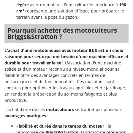
Worx
légère
avec un moteur d'une cylindrée inférieure à
190
cm³
représente une solution efficace pour préparer le
Y
terrain avant la pose du gazon.
Yard Force
Pourquoi acheter des motoculteurs
Z
Briggs&Stratton ?
Zanon
Zephir
L'achat d'une motobineuse avec moteur B&S est un choix
ZGrills
raisonné pour ceux qui ont besoin d'une machine efficace et
durable pour travailler le sol
. L'association d'une machine
Zodiac
solide et d'un moteur reconnu au niveau mondial pour sa
Zomax
fiabilité offre des avantages concrets en termes de
performances et de fonctionnalités. Ces machines sont
conçues pour optimiser les travaux agricoles et de jardinage,
en rendant la préparation du sol moins fatigante et plus
productive.
L'achat d'une de ces
motoculteurs
se traduit par plusieurs
avantages pratiques
:
Fiabilité et durée dans le temps du moteur
: la
renommée de
Briggs&Stratton
, fabricant de référence