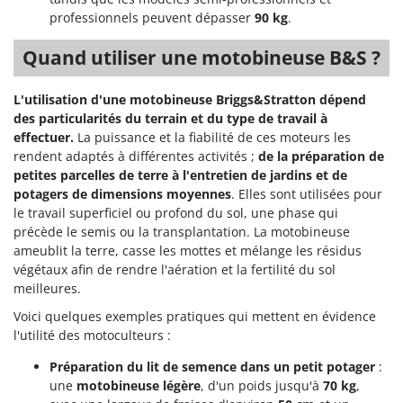
Stiga
professionnels peuvent dépasser
90 kg
.
Stocker
Quand utiliser une motobineuse B&S ?
Sunseeker
L'utilisation d'une motobineuse Briggs&Stratton dépend
T
Tecla
des particularités du terrain et du type de travail à
effectuer.
La puissance et la fiabilité de ces moteurs les
TecnoGen
rendent adaptés à différentes activités ;
de la préparation de
Tellarini Pompe
petites parcelles de terre à l'entretien de jardins et de
potagers de dimensions moyennes
. Elles sont utilisées pour
Telwin
le travail superficiel ou profond du sol, une phase qui
Tenco
précède le semis ou la transplantation. La motobineuse
Tineco
ameublit la terre, casse les mottes et mélange les résidus
végétaux afin de rendre l'aération et la fertilité du sol
Titania
meilleures.
Tornado
Voici quelques exemples pratiques qui mettent en évidence
Tre Spade
l'utilité des motoculteurs :
Trev - Abrek - TecnoVIR
Préparation du lit de semence dans un petit potager
:
Trotec
une
motobineuse légère
, d'un poids jusqu'à
70 kg
,