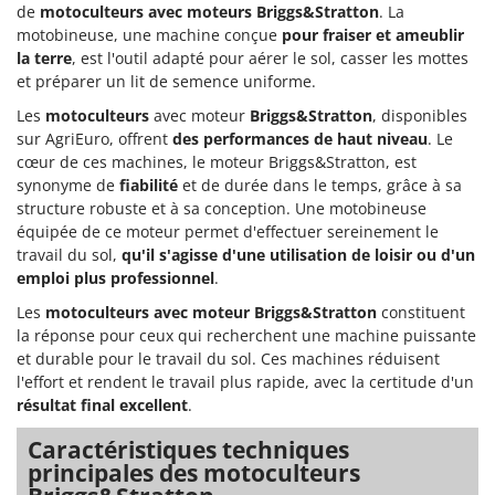
N
New O.M.R.A.
de
motoculteurs
avec moteurs
Briggs&Stratton
. La
motobineuse, une machine conçue
pour fraiser et ameublir
Nilfisk
la terre
, est l'outil adapté pour aérer le sol, casser les mottes
Ninja
et préparer un lit de semence uniforme.
Novatec
Les
motoculteurs
avec moteur
Briggs&Stratton
, disponibles
sur AgriEuro, offrent
des performances de haut niveau
. Le
Novital
cœur de ces machines, le moteur Briggs&Stratton, est
NuAir
synonyme de
fiabilité
et de durée dans le temps, grâce à sa
structure robuste et à sa conception. Une motobineuse
NuovaFac
équipée de ce moteur permet d'effectuer sereinement le
travail du sol,
qu'il s'agisse d'une utilisation de loisir ou d'un
O
Officine Savioli
emploi plus professionnel
.
Oliviero
Les
motoculteurs avec moteur Briggs&Stratton
constituent
la réponse pour ceux qui recherchent une machine puissante
Olix
et durable pour le travail du sol. Ces machines réduisent
OMA
l'effort et rendent le travail plus rapide, avec la certitude d'un
résultat final excellent
.
Omas
Ompagrill
Caractéristiques techniques
principales des motoculteurs
Ooni