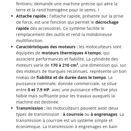
Resto Italia
finitions, demande une machine précise qui aère la
terre et la rend homogène pour le semis. I
Ribimex
Attache rapide :
l'attache rapide, présente sur la prise
Ripartrak
de force, est une fonction qui permet le
décrochage
rapide
des accessoires. Ce système facilite le
Ritter
remplacement des outils et rend la motobineuse
River Systems
multifonction.
Robomow
Caractéristiques des moteurs :
les motoculteurs sont
équipées de
moteurs thermiques 4 temps
, qui
Rossofuoco
associent performances et fiabilité. La cylindrée des
Rover Pompe
moteurs varie de
170 à 210 cm³
, une dimension qui, sur
des moteurs de marques reconnues, représente un bon
Royal Food
niveau de
fiabilité et de durée dans le temps
. La
Ryobi
puissance nominale, donnée commerciale, se situe
entre
0 et 7.9 HP
, avec une puissance effective plus
S
faible mais suffisante pour les travaux auxquels la
S.T.P.
machine est destinée.
Santos
Transmission :
les motoculteurs peuvent avoir deux
types de transmission :
à courroie
ou
à engrenages
. La
Sbaraglia
transmission à courroie est un système simple et
Schnitzer
économique. La transmission à engrenages en bain