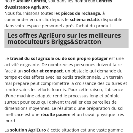
notre
Atelier Central
, soit dans les nombreux
Centres
Master
d’Assistance AgriEuro
.
Mastercook
Nous fournissons toutes les
pièces de rechange
, à
commander en un clic depuis le
schéma éclaté
, disponible
Masterpro
dans votre espace personnel après l’achat du produit.
McCulloch
Les offres AgriEuro sur les meilleures
MCH
motoculteurs Briggs&Stratton
Michelin
Mille
Le
travail du
sol agricole
ou de son propre potager
est une
activité exigeante. De nombreuses personnes doivent faire
Minox
face à un
sol dur et compact,
un obstacle qui demande du
Mockmill
temps et des efforts avec les outils traditionnels. Un terrain
More than chef
mal préparé peut compromettre la croissance des cultures et
rendre vains les efforts fournis. Pour cette raison, l'absence
MOSA
d'une machine adaptée rend le processus long et pénible,
MOVA
surtout pour ceux qui doivent travailler des parcelles de
dimensions moyennes. Le résultat d'une préparation du sol
Mowox
inefficace est une
récolte pauvre
et un travail physique très
MTD
lourd.
La
solution AgriEuro
à cette situation est une vaste gamme