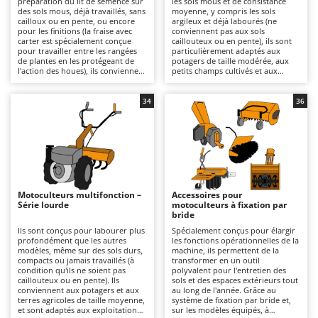
préparation du lit de semence sur
les sols mous et de consistance
Autolaveuses
Ambrogio Robot
des sols mous, déjà travaillés, sans
moyenne, y compris les sols
cailloux ou en pente, ou encore
argileux et déjà labourés (ne
Autres produits
Annovi Reverberi
pour les finitions (la fraise avec
conviennent pas aux sols
carter est spécialement conçue
caillouteux ou en pente), ils sont
pour travailler entre les rangées
particulièrement adaptés aux
ANTHBOT
de plantes en les protégeant de
potagers de taille modérée, aux
B
l'action des houes), ils conviennent
petits champs cultivés et aux
Balayeuses
Archman
particulièrement aux potagers et
surfaces de taille intermédiaire. Ils
aux petites parcelles. Ils sont
offrent une qualité de fraisage
Bancs de scie pour le bois - Scies à bûches
Arco
alimentés par un moteur à
plus incisive et plus uniforme que
34
36
essence 4 temps et conviennent à
la série légère, avec une meilleure
Barbecues
Ardes
un usage amateur ou semi-
pénétration et un rendement
professionnel sur des surfaces
opérationnel supérieur. Ils se
Bennes pour tracteur
Argo
restreintes, pour des travaux de
distinguent par leur transmission
labour en profondeur moyenne,
à engrenages à bain d'huile, plus
Brosses pour sols extérieurs
Ariete
grâce à leur structure légère et
solide que les solutions à
facilement maniable, même dans
courroie, et par leurs boîtes de
Brouettes à moteur
Artus
des espaces restreints. La
vitesses 2+1 ou 3+3 qui permettent
transmission par courroie ou par
une avance calibrée en fonction
Motoculteurs multifonction –
Accessoires pour
Broyeurs à axe horizontal pour tracteur
engrenages et les boîtes de
du type de sol, ainsi que par leur
Attila
Série lourde
motoculteurs à fixation par
vitesses 1+1 ou 2+1 garantissent
fraise avec carter, spécialement
bride
une utilisation aisée et sûre. La
conçue pour travailler entre les
Broyeurs de branches et végétaux
Ausonia
qualité de travail est adaptée aux
rangées de plantes en les
Ils sont conçus pour labourer plus
Spécialement conçus pour élargir
préparations saisonnières du
protégeant de l'action des houes.
profondément que les autres
les fonctions opérationnelles de la
Butteurs pour tracteur
Awelco
potager, avec un rendement
Disponibles avec un moteur 4
modèles, même sur des sols durs,
machine, ils permettent de la
régulier, mais n'est pas destinée à
temps à essence ou diesel, elles
compacts ou jamais travaillés (à
transformer en un outil
des utilisations intensives ou
conviennent à un usage allant du
condition qu'ils ne soient pas
polyvalent pour l'entretien des
C
B
continues. Parfaits pour les
bricolage au professionnel, pour
caillouteux ou en pente). Ils
sols et des espaces extérieurs tout
Chargeurs de batterie - Démarreurs
Baesso
particuliers qui ont besoin d'un
des travaux à profondeur
conviennent aux potagers et aux
au long de l'année. Grâce au
fraisage périodique sans avoir à
moyenne grâce à leur structure
terres agricoles de taille moyenne,
système de fixation par bride et,
Charrues pour tracteur
Bahco
affronter des sols durs ou jamais
plus robuste que celle de la série
et sont adaptés aux exploitations
sur les modèles équipés, à