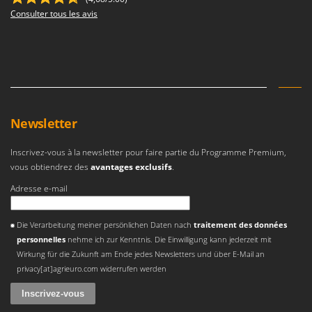
Consulter tous les avis
Newsletter
Inscrivez-vous à la newsletter pour faire partie du Programme Premium,
vous obtiendrez des
avantages exclusifs
.
Adresse e-mail
Une erreur est survenue
Die Verarbeitung meiner persönlichen Daten nach
traitement des données
personnelles
nehme ich zur Kenntnis. Die Einwilligung kann jederzeit mit
Wirkung für die Zukunft am Ende jedes Newsletters und über E-Mail an
privacy[at]agrieuro.com widerrufen werden