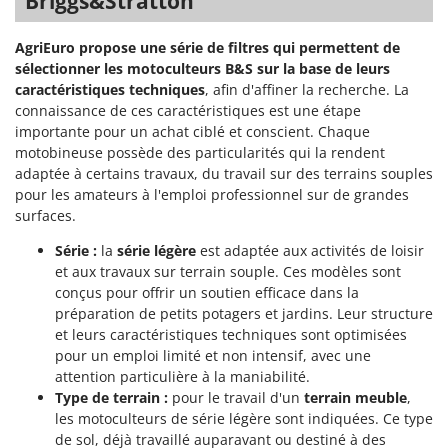
Briggs&Stratton
Oriental Koshin
Outdoorchef
AgriEuro propose une série de filtres qui permettent de
sélectionner les motoculteurs B&S sur la base de leurs
P
caractéristiques techniques
, afin d'affiner la recherche. La
Palazzetti
connaissance de ces caractéristiques est une étape
Palumbo Pavi
importante pour un achat ciblé et conscient. Chaque
motobineuse possède des particularités qui la rendent
Partisani
adaptée à certains travaux, du travail sur des terrains souples
Paterlini
pour les amateurs à l'emploi professionnel sur de grandes
surfaces.
Philips
Pramac
Série :
la
série légère
est adaptée aux activités de loisir
et aux travaux sur terrain souple. Ces modèles sont
Prismafood
conçus pour offrir un soutien efficace dans la
préparation de petits potagers et jardins. Leur structure
R
et leurs caractéristiques techniques sont optimisées
R.G.V.
pour un emploi limité et non intensif, avec une
Rato
attention particulière à la maniabilité.
Reber
Type de terrain :
pour le travail d'un
terrain meuble
,
les motoculteurs de série légère sont indiquées. Ce type
Redback
de sol, déjà travaillé auparavant ou destiné à des