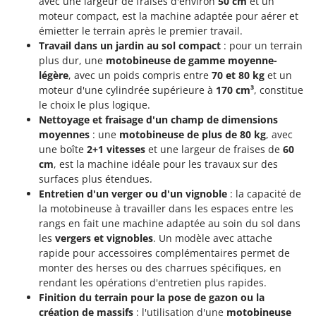
avec une largeur de fraises d'environ
50 cm
et un
Troy-Bilt
moteur compact, est la machine adaptée pour aérer et
émietter le terrain après le premier travail.
U
Travail dans un jardin au sol compact
: pour un terrain
Udor
plus dur, une
motobineuse de gamme moyenne-
Unger
légère
, avec un poids compris entre
70 et 80 kg
et un
moteur d'une cylindrée supérieure à
170 cm³
, constitue
V
le choix le plus logique.
Verdemax
Nettoyage et fraisage d'un champ de dimensions
Vesco
moyennes
: une
motobineuse de plus de 80 kg
, avec
une boîte
2+1 vitesses
et une largeur de fraises de
60
Volpi
cm
, est la machine idéale pour les travaux sur des
surfaces plus étendues.
W
Waldner
Entretien d'un verger ou d'un vignoble
: la capacité de
la motobineuse à travailler dans les espaces entre les
Weber
rangs en fait une machine adaptée au soin du sol dans
WIDU
les
vergers et vignobles
. Un modèle avec attache
rapide pour accessoires complémentaires permet de
Wiper EcoRobot
monter des herses ou des charrues spécifiques, en
Wolf Garten
rendant les opérations d'entretien plus rapides.
Finition du terrain pour la pose de gazon ou la
Wortex
création de massifs
: l'utilisation d'une
motobineuse