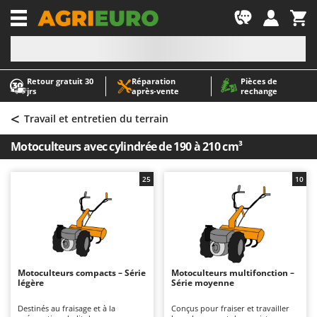
-1
Retour gratuit 30
Réparation
Pièces de
A
A
jrs
après‑vente
rechange
Abris de jardin
ABAC
<
Accessoires pour tracteurs tondeuses autoportés
AgriEuro Premium
Travail et entretien du terrain
Aérateurs Scarificateurs pour gazon
AgriEuro TOP-LINE
Motoculteurs avec cylindrée de 190 à 210 cm³
Arracheuses de pommes de terre pour tracteur
AGT
Aspirateurs - Balais Électriques
Aima
25
10
Aspirateurs à cendres
Airmec
Aspirateurs à feuilles sur roues
AL-KO
Aspirateurs de piscine
ALA 2000
Aspirateurs Multifonctions
Alce
Motoculteurs compacts – Série
Motoculteurs multifonction –
légère
Série moyenne
Atomiseurs agricoles pour tracteurs
Alpina
Atomiseurs pour traitements
Ama
Destinés au fraisage et à la
Conçus pour fraiser et travailler