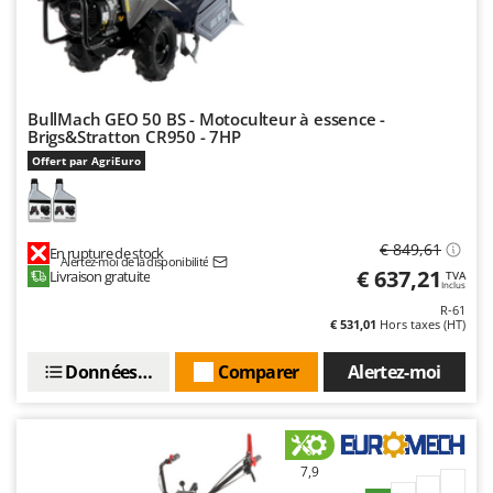
Troy-Bilt
U
Udor
Unger
BullMach GEO 50 BS - Motoculteur à essence -
Brigs&Stratton CR950 - 7HP
V
Offert par AgriEuro
Verdemax
Vesco
Volpi
€ 849,61
En rupture de stock
Alertez-moi de la disponibilité
€ 637,21
Livraison gratuite
TVA
W
Inclus
Waldner
R-61
€ 531,01
Hors taxes (HT)
Weber
WIDU
Données techniques
Comparer
Alertez-moi
Wiper EcoRobot
Wolf Garten
Wortex
7,9