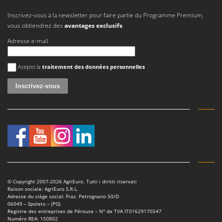
Inscrivez-vous à la newsletter pour faire partie du Programme Premium,
vous obtiendrez des
avantages exclusifs
.
Adresse e-mail
Une erreur est survenue
Acepto la
traitement des données personnelles
© Copyright 2007-2026 AgriEuro. Tutti i diritti riservati
Raison sociale: AgriEuro S.R.L.
Adresse du siège social: Fraz. Petrognano 50/D
06049 – Spoleto – (PG)
Registre des entreprises de Pérouse – N° de TVA IT01629170547
Numéro REA: 150802