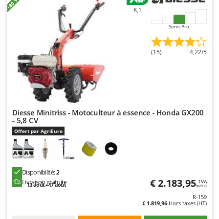
N
New O.M.R.A.
8,1
Nilfisk
Semi-Pro
Ninja
Novatec
(15)
4,22/5
Novital
NuAir
NuovaFac
Diesse Minitriss - Motoculteur à essence - Honda GX200
O
- 5,8 CV
Officine Savioli
Offert par AgriEuro
Oliviero
Olix
OMA
Disponibilité:
2
Omas
€ 2.183,95
Livraison gratuite
TVA
13 août - 17 août
Inclus
Ompagrill
R-159
€ 1.819,96
Hors taxes (HT)
Ooni