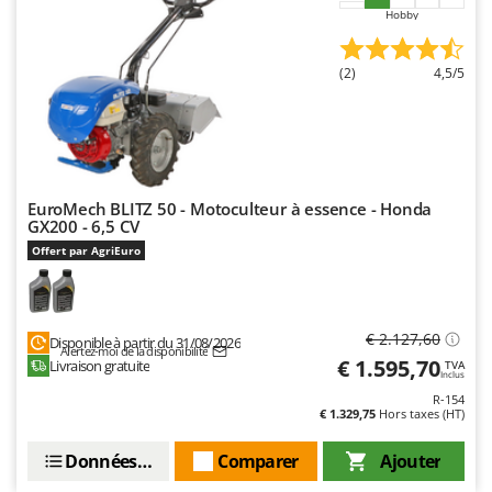
Worx
Hobby
Y
Yard Force
(2)
4,5/5
Z
Zanon
Zephir
ZGrills
EuroMech BLITZ 50 - Motoculteur à essence - Honda
GX200 - 6,5 CV
Zodiac
Offert par AgriEuro
Zomax
€ 2.127,60
Disponible à partir du 31/08/2026
Alertez-moi de la disponibilité
€ 1.595,70
Livraison gratuite
TVA
Inclus
R-154
€ 1.329,75
Hors taxes (HT)
Données techniques
Comparer
Ajouter