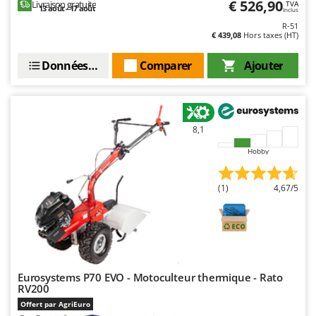
€ 526,90
Livraison gratuite
TVA
Resto Italia
13 août - 17 août
Inclus
Ribimex
R-51
€ 439,08
Hors taxes (HT)
Ripartrak
Données techniques
Comparer
Ajouter
Ritter
River Systems
Robomow
8,1
Rossofuoco
Hobby
Rover Pompe
Royal Food
(1)
4,67/5
Ryobi
S
S.T.P.
Santos
Eurosystems P70 EVO - Motoculteur thermique - Rato
Sbaraglia
RV200
Schnitzer
Offert par AgriEuro