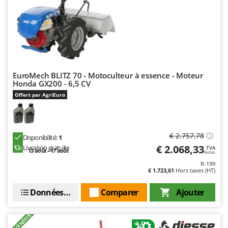
Master
Mastercook
Masterpro
McCulloch
MCH
EuroMech BLITZ 70 - Motoculteur à essence - Moteur
Michelin
Honda GX200 - 6,5 CV
Offert par AgriEuro
Mille
Minox
Mockmill
€ 2.757,78
Disponibilité:
1
More than chef
€ 2.068,33
Livraison gratuite
TVA
13 août - 17 août
Inclus
MOSA
R-199
€ 1.723,61
Hors taxes (HT)
MOVA
Mowox
Données techniques
Comparer
Ajouter
MTD
+80 VENDUS