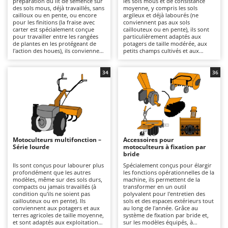
préparation du lit de semence sur
les sols mous et de consistance
Autolaveuses
Ambrogio Robot
des sols mous, déjà travaillés, sans
moyenne, y compris les sols
cailloux ou en pente, ou encore
argileux et déjà labourés (ne
Autres produits
Annovi Reverberi
pour les finitions (la fraise avec
conviennent pas aux sols
carter est spécialement conçue
caillouteux ou en pente), ils sont
pour travailler entre les rangées
particulièrement adaptés aux
ANTHBOT
de plantes en les protégeant de
potagers de taille modérée, aux
B
l'action des houes), ils conviennent
petits champs cultivés et aux
Balayeuses
Archman
particulièrement aux potagers et
surfaces de taille intermédiaire. Ils
aux petites parcelles. Ils sont
offrent une qualité de fraisage
Bancs de scie pour le bois - Scies à bûches
Arco
alimentés par un moteur à
plus incisive et plus uniforme que
34
36
essence 4 temps et conviennent à
la série légère, avec une meilleure
Barbecues
Ardes
un usage amateur ou semi-
pénétration et un rendement
professionnel sur des surfaces
opérationnel supérieur. Ils se
Bennes pour tracteur
Argo
restreintes, pour des travaux de
distinguent par leur transmission
labour en profondeur moyenne,
à engrenages à bain d'huile, plus
Brosses pour sols extérieurs
Ariete
grâce à leur structure légère et
solide que les solutions à
facilement maniable, même dans
courroie, et par leurs boîtes de
Brouettes à moteur
Artus
des espaces restreints. La
vitesses 2+1 ou 3+3 qui permettent
transmission par courroie ou par
une avance calibrée en fonction
Motoculteurs multifonction –
Accessoires pour
Broyeurs à axe horizontal pour tracteur
engrenages et les boîtes de
du type de sol, ainsi que par leur
Attila
Série lourde
motoculteurs à fixation par
vitesses 1+1 ou 2+1 garantissent
fraise avec carter, spécialement
bride
une utilisation aisée et sûre. La
conçue pour travailler entre les
Broyeurs de branches et végétaux
Ausonia
qualité de travail est adaptée aux
rangées de plantes en les
Ils sont conçus pour labourer plus
Spécialement conçus pour élargir
préparations saisonnières du
protégeant de l'action des houes.
profondément que les autres
les fonctions opérationnelles de la
Butteurs pour tracteur
Awelco
potager, avec un rendement
Disponibles avec un moteur 4
modèles, même sur des sols durs,
machine, ils permettent de la
régulier, mais n'est pas destinée à
temps à essence ou diesel, elles
compacts ou jamais travaillés (à
transformer en un outil
des utilisations intensives ou
conviennent à un usage allant du
condition qu'ils ne soient pas
polyvalent pour l'entretien des
C
B
continues. Parfaits pour les
bricolage au professionnel, pour
caillouteux ou en pente). Ils
sols et des espaces extérieurs tout
Chargeurs de batterie - Démarreurs
Baesso
particuliers qui ont besoin d'un
des travaux à profondeur
conviennent aux potagers et aux
au long de l'année. Grâce au
fraisage périodique sans avoir à
moyenne grâce à leur structure
terres agricoles de taille moyenne,
système de fixation par bride et,
Charrues pour tracteur
Bahco
affronter des sols durs ou jamais
plus robuste que celle de la série
et sont adaptés aux exploitations
sur les modèles équipés, à