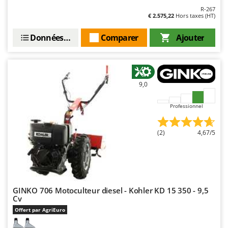
R-267
€ 2.575,22
Hors taxes (HT)
Données techniques
Comparer
Ajouter
9,0
Professionnel
(2)
4,67/5
GINKO 706 Motoculteur diesel - Kohler KD 15 350 - 9,5
Cv
Offert par AgriEuro