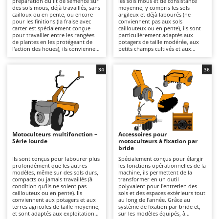
préparation du lit de semence sur
les sols mous et de consistance
Autolaveuses
Ambrogio Robot
des sols mous, déjà travaillés, sans
moyenne, y compris les sols
cailloux ou en pente, ou encore
argileux et déjà labourés (ne
Autres produits
Annovi Reverberi
pour les finitions (la fraise avec
conviennent pas aux sols
carter est spécialement conçue
caillouteux ou en pente), ils sont
pour travailler entre les rangées
particulièrement adaptés aux
ANTHBOT
de plantes en les protégeant de
potagers de taille modérée, aux
B
l'action des houes), ils conviennent
petits champs cultivés et aux
Balayeuses
Archman
particulièrement aux potagers et
surfaces de taille intermédiaire. Ils
aux petites parcelles. Ils sont
offrent une qualité de fraisage
Bancs de scie pour le bois - Scies à bûches
Arco
alimentés par un moteur à
plus incisive et plus uniforme que
34
36
essence 4 temps et conviennent à
la série légère, avec une meilleure
Barbecues
Ardes
un usage amateur ou semi-
pénétration et un rendement
professionnel sur des surfaces
opérationnel supérieur. Ils se
Bennes pour tracteur
Argo
restreintes, pour des travaux de
distinguent par leur transmission
labour en profondeur moyenne,
à engrenages à bain d'huile, plus
Brosses pour sols extérieurs
Ariete
grâce à leur structure légère et
solide que les solutions à
facilement maniable, même dans
courroie, et par leurs boîtes de
Brouettes à moteur
Artus
des espaces restreints. La
vitesses 2+1 ou 3+3 qui permettent
transmission par courroie ou par
une avance calibrée en fonction
Motoculteurs multifonction –
Accessoires pour
Broyeurs à axe horizontal pour tracteur
engrenages et les boîtes de
du type de sol, ainsi que par leur
Attila
Série lourde
motoculteurs à fixation par
vitesses 1+1 ou 2+1 garantissent
fraise avec carter, spécialement
bride
une utilisation aisée et sûre. La
conçue pour travailler entre les
Broyeurs de branches et végétaux
Ausonia
qualité de travail est adaptée aux
rangées de plantes en les
Ils sont conçus pour labourer plus
Spécialement conçus pour élargir
préparations saisonnières du
protégeant de l'action des houes.
profondément que les autres
les fonctions opérationnelles de la
Butteurs pour tracteur
Awelco
potager, avec un rendement
Disponibles avec un moteur 4
modèles, même sur des sols durs,
machine, ils permettent de la
régulier, mais n'est pas destinée à
temps à essence ou diesel, elles
compacts ou jamais travaillés (à
transformer en un outil
des utilisations intensives ou
conviennent à un usage allant du
condition qu'ils ne soient pas
polyvalent pour l'entretien des
C
B
continues. Parfaits pour les
bricolage au professionnel, pour
caillouteux ou en pente). Ils
sols et des espaces extérieurs tout
Chargeurs de batterie - Démarreurs
Baesso
particuliers qui ont besoin d'un
des travaux à profondeur
conviennent aux potagers et aux
au long de l'année. Grâce au
fraisage périodique sans avoir à
moyenne grâce à leur structure
terres agricoles de taille moyenne,
système de fixation par bride et,
Charrues pour tracteur
Bahco
affronter des sols durs ou jamais
plus robuste que celle de la série
et sont adaptés aux exploitations
sur les modèles équipés, à