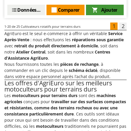
Données techniques
Comparer
Ajouter
1
2
1-20
de 25 Cultivateurs rotatifs pour terrains durs
AgriEuro est le seul e-commerce à offrir un véritable
Service
Après-Vente
: nous effectuons les
réparations sous garantie
avec
retrait du produit directement à domicile
, soit dans
notre
Atelier Central
, soit dans les nombreux
Centres
d’Assistance AgriEuro
.
Nous fournissons toutes les
pièces de rechange
, à
commander en un clic depuis le
schéma éclaté
, disponible
dans votre espace personnel après l’achat du produit.
Les offres d'AgriEuro sur les meilleurs
motoculteurs pour terrains durs
Les
motoculteurs pour terrains durs
sont des
machines
agricoles
conçues pour
travailler sur des surfaces compactes
et résistantes, comme des terrains rocheux ou avec une
consistance particulièrement dure
. Ces outils sont idéaux
pour ceux qui ont besoin de travailler dans des conditions
difficiles, où les
motoculteurs
traditionnels ne pourraient pas