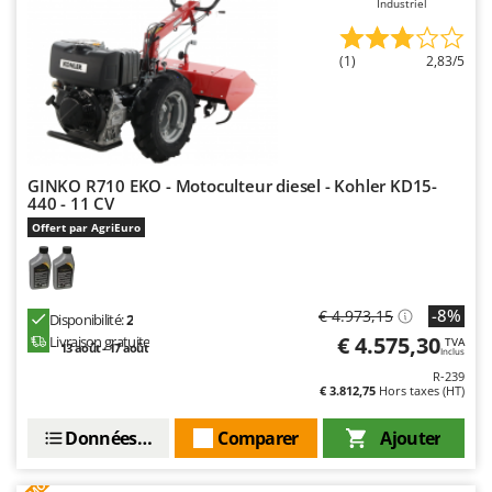
Industriel
Master
Mastercook
(1)
2,83/5
Masterpro
McCulloch
MCH
Michelin
GINKO R710 EKO - Motoculteur diesel - Kohler KD15-
440 - 11 CV
Mille
Offert par AgriEuro
Minox
Mockmill
More than chef
-8%
€ 4.973,15
Disponibilité:
2
€ 4.575,30
MOSA
Livraison gratuite
TVA
13 août - 17 août
Inclus
MOVA
R-239
€ 3.812,75
Hors taxes (HT)
Mowox
Données techniques
Comparer
Ajouter
MTD