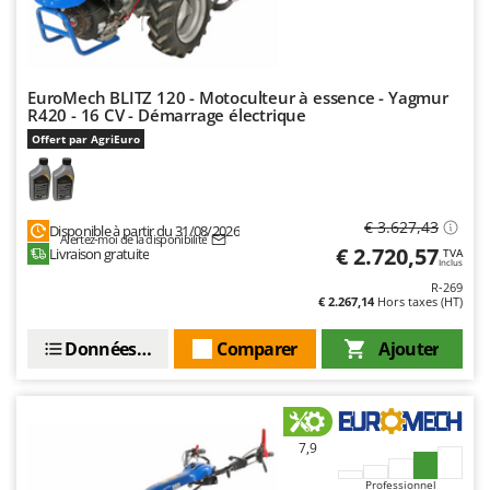
EuroMech BLITZ 120 - Motoculteur à essence - Yagmur
R420 - 16 CV - Démarrage électrique
Offert par AgriEuro
€ 3.627,43
Disponible à partir du 31/08/2026
Alertez-moi de la disponibilité
€ 2.720,57
Livraison gratuite
TVA
Inclus
R-269
€ 2.267,14
Hors taxes (HT)
Données techniques
Comparer
Ajouter
7,9
Professionnel