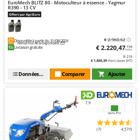
EuroMech BLITZ 80 - Motoculteur à essence - Yagmur
R390 - 13 CV
Offert par AgriEuro
€ 2.960,62
Disponible à partir du 31/08/2026
Alertez-moi de la disponibilité
€ 2.220,47
Livraison gratuite
TVA
Inclus
R-218
€ 1.850,39
Hors taxes (HT)
Données techniques
Comparer
Ajouter
7,9
Semi-Pro
(7)
4,57/5