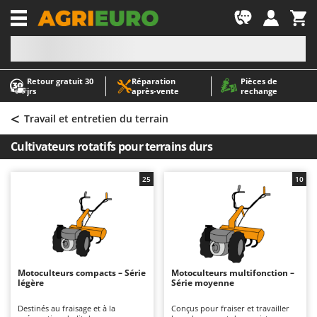
-1
Retour gratuit 30
Réparation
Pièces de
A
A
jrs
après‑vente
rechange
Abris de jardin
ABAC
<
Accessoires pour tracteurs tondeuses autoportés
AgriEuro Premium
Travail et entretien du terrain
Aérateurs Scarificateurs pour gazon
AgriEuro TOP-LINE
Cultivateurs rotatifs pour terrains durs
Arracheuses de pommes de terre pour tracteur
AGT
Aspirateurs - Balais Électriques
Aima
25
10
Aspirateurs à cendres
Airmec
Aspirateurs à feuilles sur roues
AL-KO
Aspirateurs de piscine
ALA 2000
Aspirateurs Multifonctions
Alce
Motoculteurs compacts – Série
Motoculteurs multifonction –
légère
Série moyenne
Atomiseurs agricoles pour tracteurs
Alpina
Atomiseurs pour traitements
Ama
Destinés au fraisage et à la
Conçus pour fraiser et travailler