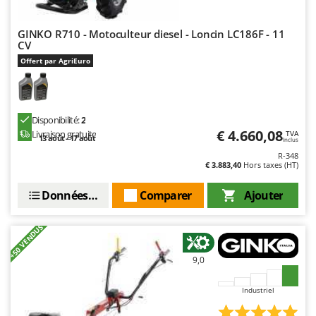
Stiga
Stocker
GINKO R710 - Motoculteur diesel - Loncin LC186F - 11
CV
Sunseeker
Offert par AgriEuro
T
Tecla
TecnoGen
Disponibilité:
2
Tellarini Pompe
€ 4.660,08
Livraison gratuite
TVA
13 août - 17 août
Inclus
Telwin
R-348
€ 3.883,40
Hors taxes (HT)
Tenco
Données techniques
Comparer
Ajouter
Tineco
Titania
+50 VENDUS
Tornado
Tre Spade
9,0
Trev - Abrek - TecnoVIR
Industriel
Trotec