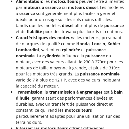
Alimentation
: les
motoculteurs
peuvent être alimentés
par
moteurs à essence
ou
moteurs diesel
. Les modèles
à
essence
sont généralement plus faciles à gérer et
idéals pour un usage sur des sols moins difficiles,
tandis que les modèles
diesel
offrent plus de
puissance
et de
fiabilité
pour des travaux plus lourds et continus.
Caractéristiques des moteurs
: les moteurs, provenant
de marques de qualité comme
Honda
,
Loncin
,
Kohler
Lombardini
, varient en
cylindrée
et
puissance
nominale
. La
cylindrée
influence la
puissance
du
moteur, avec des valeurs allant de 230 à 270cc pour les
moteurs de taille moyenne à grande, et plus de 310cc
pour les moteurs très grands. La
puissance nominale
varie de 7 à plus de 12 HP, avec des valeurs indiquant
la capacité du moteur.
Transmission
: la
transmission à engrenages
est à
bain
d'huile
, garantissant des performances élevées et
durables, avec un transfert de puissance direct et
constant, ce qui rend les
motoculteurs
particulièrement adaptés pour une utilisation sur des
terrains durs.
Vitesses
: les
motoculteurs
offrent différentes