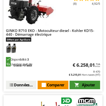
Troy-Bilt
(8)
4,92/5
U
Udor
Unger
GINKO R710 EKO - Motoculteur diesel - Kohler KD15-
V
440 - Démarrage électrique
Verdemax
Offert par AgriEuro
Vesco
Volpi
Disponibilité:
3
W
€ 6.258,01
Livraison gratuite
TVA
Waldner
13 août - 17 août
Inclus
R-470
Weber
€ 5.215,01
Hors taxes (HT)
WIDU
Données techniques
Comparer
Ajouter
Wiper EcoRobot
Wolf Garten
Wortex