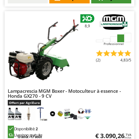
8,9
Professionnel
(2)
4,83/5
Lampacrescia MGM Boxer - Motoculteur à essence -
Honda GX270 - 9 CV
Offert par AgriEuro
Disponibilité:
2
€ 3.090,26
Livraison gratuite
TVA
13 août - 17 août
Inclus