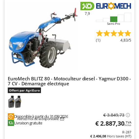
7,9
Semi-Pro
(1)
4,83/5
EuroMech BLITZ 80 - Motoculteur diesel - Yagmur D300 -
7 CV - Démarrage électrique
Offert par AgriEuro
€ 3.849,73
Disponible à partir du 31/08/2026
Alertez-moi de la disponibilité
€ 2.887,30
Livraison gratuite
TVA
Inclus
R-287
€ 2.406,08
Hors taxes (HT)