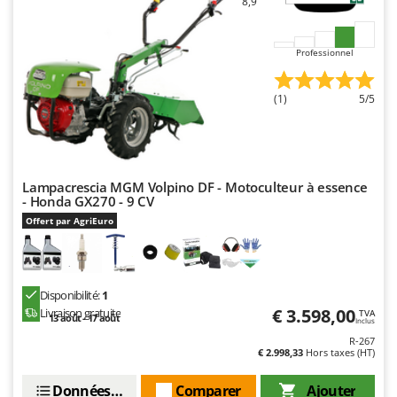
8,9
Worx
Y
Professionnel
Yard Force
Z
(1)
5/5
Zanon
Zephir
ZGrills
Lampacrescia MGM Volpino DF - Motoculteur à essence
Zodiac
- Honda GX270 - 9 CV
Zomax
Offert par AgriEuro
Disponibilité:
1
€ 3.598,00
Livraison gratuite
TVA
13 août - 17 août
Inclus
R-267
€ 2.998,33
Hors taxes (HT)
Données techniques
Comparer
Ajouter