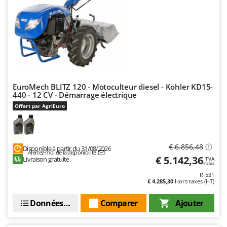
EuroMech BLITZ 120 - Motoculteur diesel - Kohler KD15-
440 - 12 CV - Démarrage électrique
Offert par AgriEuro
€ 6.856,48
Disponible à partir du 31/08/2026
Alertez-moi de la disponibilité
€ 5.142,36
Livraison gratuite
TVA
Inclus
R-531
€ 4.285,30
Hors taxes (HT)
Données techniques
Comparer
Ajouter