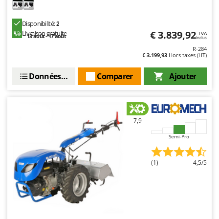
Disponibilité:
2
€ 3.839,92
Livraison gratuite
TVA
13 août - 17 août
Inclus
R-284
€ 3.199,93
Hors taxes (HT)
Données techniques
Comparer
Ajouter
7,9
Semi-Pro
(1)
4,5/5