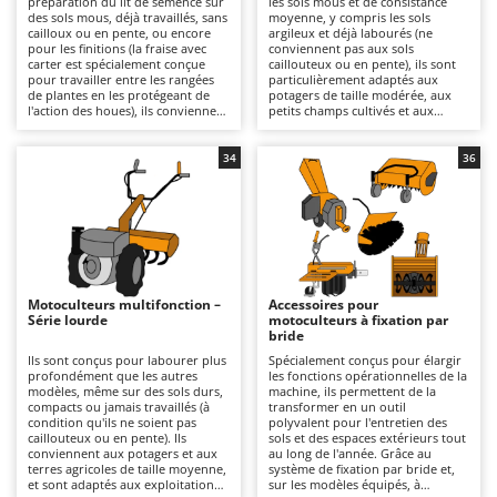
préparation du lit de semence sur
les sols mous et de consistance
Autolaveuses
Ambrogio Robot
des sols mous, déjà travaillés, sans
moyenne, y compris les sols
cailloux ou en pente, ou encore
argileux et déjà labourés (ne
Autres produits
Annovi Reverberi
pour les finitions (la fraise avec
conviennent pas aux sols
carter est spécialement conçue
caillouteux ou en pente), ils sont
pour travailler entre les rangées
particulièrement adaptés aux
ANTHBOT
de plantes en les protégeant de
potagers de taille modérée, aux
B
l'action des houes), ils conviennent
petits champs cultivés et aux
Balayeuses
Archman
particulièrement aux potagers et
surfaces de taille intermédiaire. Ils
aux petites parcelles. Ils sont
offrent une qualité de fraisage
Bancs de scie pour le bois - Scies à bûches
Arco
alimentés par un moteur à
plus incisive et plus uniforme que
34
36
essence 4 temps et conviennent à
la série légère, avec une meilleure
Barbecues
Ardes
un usage amateur ou semi-
pénétration et un rendement
professionnel sur des surfaces
opérationnel supérieur. Ils se
Bennes pour tracteur
Argo
restreintes, pour des travaux de
distinguent par leur transmission
labour en profondeur moyenne,
à engrenages à bain d'huile, plus
Brosses pour sols extérieurs
Ariete
grâce à leur structure légère et
solide que les solutions à
facilement maniable, même dans
courroie, et par leurs boîtes de
Brouettes à moteur
Artus
des espaces restreints. La
vitesses 2+1 ou 3+3 qui permettent
transmission par courroie ou par
une avance calibrée en fonction
Motoculteurs multifonction –
Accessoires pour
Broyeurs à axe horizontal pour tracteur
engrenages et les boîtes de
du type de sol, ainsi que par leur
Attila
Série lourde
motoculteurs à fixation par
vitesses 1+1 ou 2+1 garantissent
fraise avec carter, spécialement
bride
une utilisation aisée et sûre. La
conçue pour travailler entre les
Broyeurs de branches et végétaux
Ausonia
qualité de travail est adaptée aux
rangées de plantes en les
Ils sont conçus pour labourer plus
Spécialement conçus pour élargir
préparations saisonnières du
protégeant de l'action des houes.
profondément que les autres
les fonctions opérationnelles de la
Butteurs pour tracteur
Awelco
potager, avec un rendement
Disponibles avec un moteur 4
modèles, même sur des sols durs,
machine, ils permettent de la
régulier, mais n'est pas destinée à
temps à essence ou diesel, elles
compacts ou jamais travaillés (à
transformer en un outil
des utilisations intensives ou
conviennent à un usage allant du
condition qu'ils ne soient pas
polyvalent pour l'entretien des
C
B
continues. Parfaits pour les
bricolage au professionnel, pour
caillouteux ou en pente). Ils
sols et des espaces extérieurs tout
Chargeurs de batterie - Démarreurs
Baesso
particuliers qui ont besoin d'un
des travaux à profondeur
conviennent aux potagers et aux
au long de l'année. Grâce au
fraisage périodique sans avoir à
moyenne grâce à leur structure
terres agricoles de taille moyenne,
système de fixation par bride et,
Charrues pour tracteur
Bahco
affronter des sols durs ou jamais
plus robuste que celle de la série
et sont adaptés aux exploitations
sur les modèles équipés, à