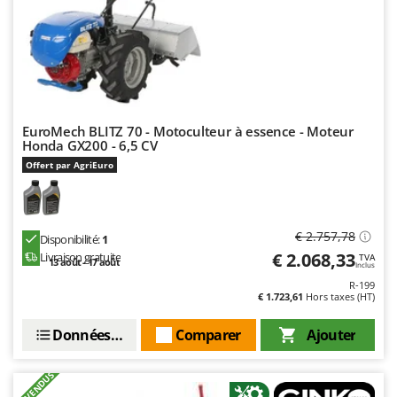
Master
Mastercook
Masterpro
McCulloch
MCH
EuroMech BLITZ 70 - Motoculteur à essence - Moteur
Michelin
Honda GX200 - 6,5 CV
Offert par AgriEuro
Mille
Minox
Mockmill
€ 2.757,78
Disponibilité:
1
More than chef
€ 2.068,33
Livraison gratuite
TVA
13 août - 17 août
Inclus
MOSA
R-199
€ 1.723,61
Hors taxes (HT)
MOVA
Mowox
Données techniques
Comparer
Ajouter
MTD
+90 VENDUS