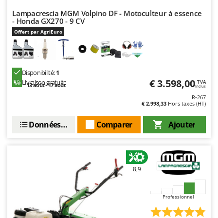
Stiga
Lampacrescia MGM Volpino DF - Motoculteur à essence
Stocker
- Honda GX270 - 9 CV
Offert par AgriEuro
Sunseeker
T
Tecla
Disponibilité:
1
TecnoGen
€ 3.598,00
Livraison gratuite
TVA
13 août - 17 août
Inclus
Tellarini Pompe
R-267
€ 2.998,33
Hors taxes (HT)
Telwin
Tenco
Données techniques
Comparer
Ajouter
Tineco
Titania
Tornado
8,9
Tre Spade
Trev - Abrek - TecnoVIR
Professionnel
Trotec