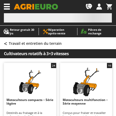
-1
Retour gratuit 30
Réparation
Pièces de
A
A
jrs
après‑vente
rechange
Abris de jardin
ABAC
<
Accessoires pour tracteurs tondeuses autoportés
AgriEuro Premium
Travail et entretien du terrain
Aérateurs Scarificateurs pour gazon
AgriEuro TOP-LINE
Cultivateurs rotatifs à 3+3 vitesses
Arracheuses de pommes de terre pour tracteur
AGT
Aspirateurs - Balais Électriques
Aima
24
10
Aspirateurs à cendres
Airmec
Aspirateurs à feuilles sur roues
AL-KO
Aspirateurs de piscine
ALA 2000
Aspirateurs Multifonctions
Alce
Motoculteurs compacts – Série
Motoculteurs multifonction –
légère
Série moyenne
Atomiseurs agricoles pour tracteurs
Alpina
Atomiseurs pour traitements
Ama
Destinés au fraisage et à la
Conçus pour fraiser et travailler