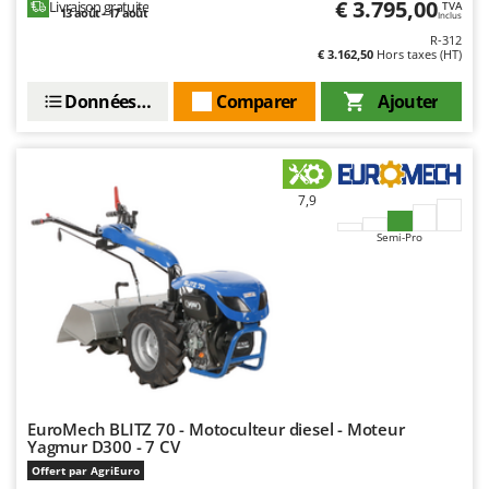
€ 3.795,00
Livraison gratuite
TVA
Resto Italia
13 août - 17 août
Inclus
Ribimex
R-312
€ 3.162,50
Hors taxes (HT)
Ripartrak
Données techniques
Comparer
Ajouter
Ritter
River Systems
Robomow
7,9
Rossofuoco
Rover Pompe
Semi-Pro
Royal Food
Ryobi
S
S.T.P.
Santos
EuroMech BLITZ 70 - Motoculteur diesel - Moteur
Sbaraglia
Yagmur D300 - 7 CV
Schnitzer
Offert par AgriEuro