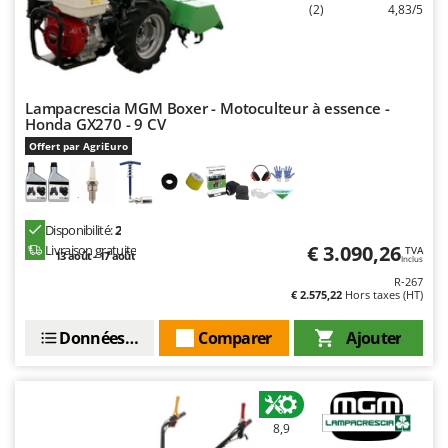
(2)
4,83/5
Troy-Bilt
U
Udor
Unger
Lampacrescia MGM Boxer - Motoculteur à essence -
Honda GX270 - 9 CV
V
Offert par AgriEuro
Verdemax
Vesco
Volpi
Disponibilité:
2
€ 3.090,26
Livraison gratuite
TVA
13 août - 17 août
W
Inclus
Waldner
R-267
€ 2.575,22
Hors taxes (HT)
Weber
WIDU
Données techniques
Comparer
Ajouter
Wiper EcoRobot
Wolf Garten
Wortex
8,9