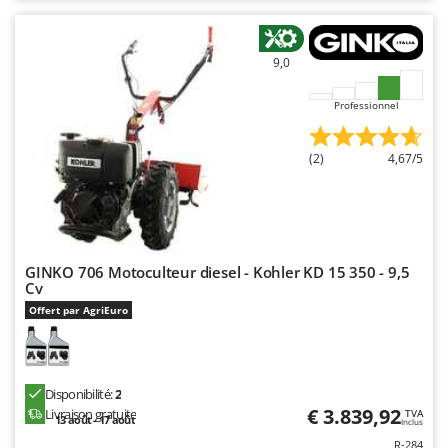
9,0
Professionnel
(2)
4,67/5
GINKO 706 Motoculteur diesel - Kohler KD 15 350 - 9,5
Cv
Offert par AgriEuro
Disponibilité:
2
€ 3.839,92
Livraison gratuite
TVA
13 août - 17 août
Inclus
R-284