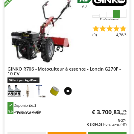
N
New O.M.R.A.
9,0
Nilfisk
Professionnel
Ninja
Novatec
(9)
4,78/5
Novital
NuAir
NuovaFac
GINKO R706 - Motoculteur à essence - Loncin G270F -
O
10 CV
Officine Savioli
Offert par AgriEuro
Oliviero
Olix
OMA
Disponibilité:
3
Omas
€ 3.700,83
Livraison gratuite
TVA
13 août - 17 août
Inclus
Ompagrill
R-274
€ 3.084,03
Hors taxes (HT)
Ooni