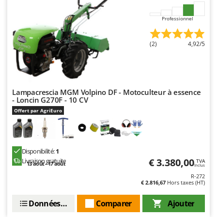
Worx
Professionnel
Y
Yard Force
(2)
4,92/5
Z
Zanon
Zephir
ZGrills
Lampacrescia MGM Volpino DF - Motoculteur à essence
- Loncin G270F - 10 CV
Zodiac
Offert par AgriEuro
Zomax
Disponibilité:
1
€ 3.380,00
Livraison gratuite
TVA
13 août - 17 août
Inclus
R-272
€ 2.816,67
Hors taxes (HT)
Données techniques
Comparer
Ajouter