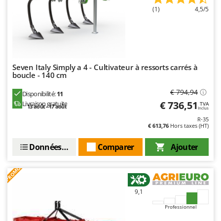
Stiga
(1)
4,5/5
Stocker
Sunseeker
T
Tecla
Seven Italy Simply a 4 - Cultivateur à ressorts carrés à
boucle - 140 cm
TecnoGen
€ 794,94
Tellarini Pompe
Disponibilité:
11
€ 736,51
Livraison gratuite
TVA
13 août - 17 août
Telwin
Inclus
R-35
Tenco
€ 613,76
Hors taxes (HT)
Tineco
Données techniques
Comparer
Ajouter
Titania
Tornado
PROMO
Tre Spade
9,1
Trev - Abrek - TecnoVIR
Professionnel
Trotec