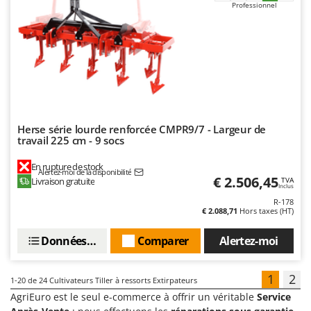
Professionnel
Herse série lourde renforcée CMPR9/7 - Largeur de
travail 225 cm - 9 socs
En rupture de stock
Alertez-moi de la disponibilité
€ 2.506,45
Livraison gratuite
TVA
Inclus
R-178
€ 2.088,71
Hors taxes (HT)
Données techniques
Comparer
Alertez-moi
1
2
1-20
de 24 Cultivateurs Tiller à ressorts Extirpateurs
AgriEuro est le seul e-commerce à offrir un véritable
Service