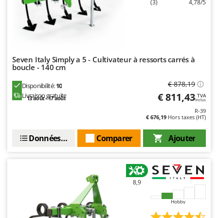
(3)
4,78/5
Seven Italy
Shark
Silky
Simatech
Seven Italy Simply a 5 - Cultivateur à ressorts carrés à
Sirman
boucle - 140 cm
Skil
€ 878,19
Disponibilité:
10
Smartwood
€ 811,43
Livraison gratuite
TVA
13 août - 17 août
Inclus
Smeg
R-39
€ 676,19
Hors taxes (HT)
Snapper
Solidur
Données techniques
Comparer
Ajouter
Spice Electronics
Spiralmac
Spring Protezione
8,9
Spyro
Hobby
Stanley