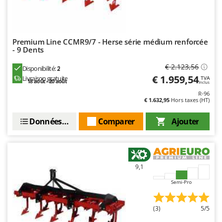
Master
Mastercook
Masterpro
Premium Line CCMR9/7 - Herse série médium renforcée
- 9 Dents
McCulloch
MCH
€ 2.123,56
Disponibilité:
2
€ 1.959,54
Livraison gratuite
TVA
Michelin
18 août - 20 août
Inclus
Mille
R-96
€ 1.632,95
Hors taxes (HT)
Minox
Données techniques
Comparer
Ajouter
Mockmill
More than chef
MOSA
9,1
MOVA
Semi-Pro
Mowox
MTD
(3)
5/5