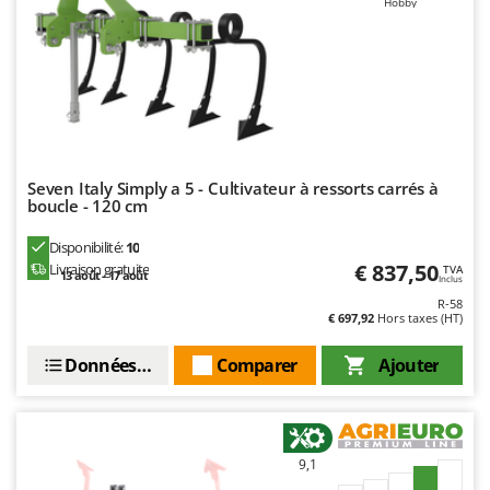
Hobby
Seven Italy Simply a 5 - Cultivateur à ressorts carrés à
boucle - 120 cm
Disponibilité:
10
€ 837,50
Livraison gratuite
TVA
13 août - 17 août
Inclus
R-58
€ 697,92
Hors taxes (HT)
Données techniques
Comparer
Ajouter
9,1