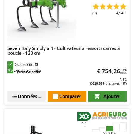
(8)
4,94/5
Seven Italy Simply a 4 - Cultivateur à ressorts carrés à
boucle - 120 cm
Disponibilité:
13
€ 754,26
Livraison gratuite
TVA
13 août - 17 août
Inclus
R-52
€ 628,55
Hors taxes (HT)
Données techniques
Comparer
Ajouter
9,1
Semi-Pro