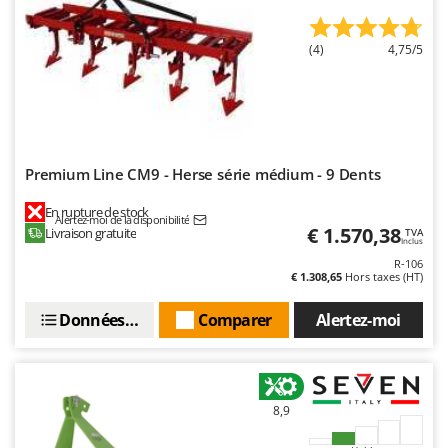
(4)
4,75/5
Premium Line CM9 - Herse série médium - 9 Dents
En rupture de stock
Alertez-moi de la disponibilité
€ 1.570,38
Livraison gratuite
TVA
Inclus
R-106
€ 1.308,65
Hors taxes (HT)
Données techniques
Comparer
Alertez-moi
8,9