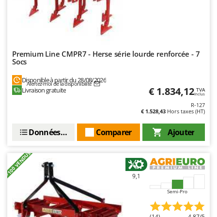
Oriental Koshin
Outdoorchef
P
Palazzetti
Premium Line CMPR7 - Herse série lourde renforcée - 7
Socs
Palumbo Pavi
Partisani
Disponible à partir du 28/08/2026
Alertez-moi de la disponibilité
€ 1.834,12
Livraison gratuite
TVA
Paterlini
Inclus
R-127
Philips
€ 1.528,43
Hors taxes (HT)
Pramac
Données techniques
Comparer
Ajouter
Prismafood
+100 VENDUS
R
R.G.V.
9,1
Rato
Reber
Semi-Pro
Redback
(14)
4,87/5