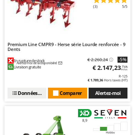
Worx
(3)
5/5
Y
Yard Force
Z
Zanon
Premium Line CMPR9 - Herse série Lourde renforcée - 9
Zephir
Dents
ZGrills
-5%
€ 2.260,24
En rupture de stock
Alertez-moi de la disponibilité
Zodiac
€ 2.147,23
Livraison gratuite
TVA
Inclus
Zomax
R-125
€ 1.789,36
Hors taxes (HT)
Données techniques
Comparer
Alertez-moi
8,9
Hobby