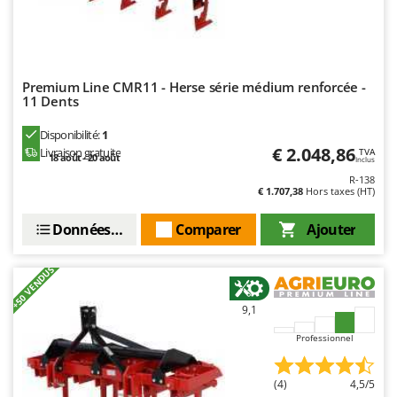
N
New O.M.R.A.
Nilfisk
Ninja
Premium Line CMR11 - Herse série médium renforcée -
Novatec
11 Dents
Novital
Disponibilité:
1
NuAir
€ 2.048,86
Livraison gratuite
TVA
18 août - 20 août
Inclus
NuovaFac
R-138
€ 1.707,38
Hors taxes (HT)
O
Officine Savioli
Données techniques
Comparer
Ajouter
Oliviero
+50 VENDUS
Olix
OMA
9,1
Omas
Professionnel
Ompagrill
Ooni
(4)
4,5/5