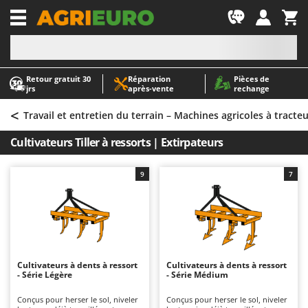
-1
Retour gratuit 30
Réparation
Pièces de
A
A
jrs
après‑vente
rechange
Abris de jardin
ABAC
<
Accessoires pour tracteurs tondeuses autoportés
AgriEuro Premium
Travail et entretien du terrain – Machines agricoles à tracte
Aérateurs Scarificateurs pour gazon
AgriEuro TOP-LINE
Cultivateurs Tiller à ressorts | Extirpateurs
Arracheuses de pommes de terre pour tracteur
AGT
Aspirateurs - Balais Électriques
Aima
9
7
Aspirateurs à cendres
Airmec
Aspirateurs à feuilles sur roues
AL-KO
Aspirateurs de piscine
ALA 2000
Aspirateurs Multifonctions
Alce
Cultivateurs à dents à ressort
Cultivateurs à dents à ressort
- Série Légère
- Série Médium
Atomiseurs agricoles pour tracteurs
Alpina
Atomiseurs pour traitements
Ama
Conçus pour herser le sol, niveler
Conçus pour herser le sol, niveler