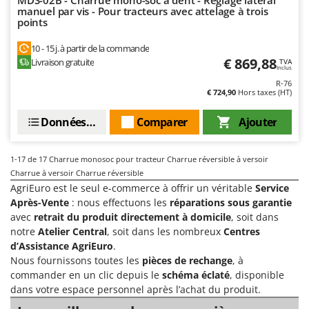
manuel par vis - Pour tracteurs avec attelage à trois
points
10 - 15 j. à partir de la commande
€ 869,88
Livraison gratuite
TVA
Inclus
R-76
€ 724,90
Hors taxes (HT)
Données techniques
Comparer
Ajouter
1-17
de 17 Charrue monosoc pour tracteur Charrue réversible à versoir
Charrue à versoir Charrue réversible
AgriEuro est le seul e-commerce à offrir un véritable
Service
Après-Vente
: nous effectuons les
réparations sous garantie
avec
retrait du produit directement à domicile
, soit dans
notre
Atelier Central
, soit dans les nombreux
Centres
d’Assistance AgriEuro
.
Nous fournissons toutes les
pièces de rechange
, à
commander en un clic depuis le
schéma éclaté
, disponible
dans votre espace personnel après l’achat du produit.