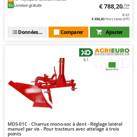
Stiga
€ 788,20
Livraison gratuite
TVA
Inclus
Stocker
R-67
€ 656,83
Hors taxes (HT)
Sunseeker
Données techniques
Comparer
Ajouter
T
Tecla
TecnoGen
Tellarini Pompe
9,1
Telwin
Semi-Pro
Tenco
Tineco
Titania
Tornado
Tre Spade
Trev - Abrek - TecnoVIR
MDS-01C - Charrue mono-soc à dent - Réglage latéral
manuel par vis - Pour tracteurs avec attelage à trois
Trotec
points