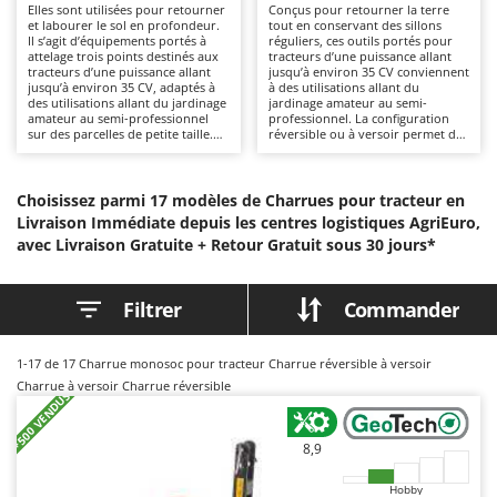
Elles sont utilisées pour retourner
Conçus pour retourner la terre
Autolaveuses
Ambrogio Robot
et labourer le sol en profondeur.
tout en conservant des sillons
Il s’agit d’équipements portés à
réguliers, ces outils portés pour
Autres produits
Annovi Reverberi
attelage trois points destinés aux
tracteurs d’une puissance allant
tracteurs d’une puissance allant
jusqu’à environ 35 CV conviennent
ANTHBOT
jusqu’à environ 35 CV, adaptés à
à des utilisations allant du
B
des utilisations allant du jardinage
jardinage amateur au semi-
Balayeuses
Archman
amateur au semi-professionnel
professionnel. La configuration
sur des parcelles de petite taille.
réversible ou à versoir permet de
Bancs de scie pour le bois - Scies à bûches
Arco
Les modèles à un ou deux socs,
travailler dans les deux sens de
qui permettent d’enfouir les
marche sans laisser de crêtes ni de
Barbecues
résidus de culture et les mauvaises
Ardes
creux, ce qui réduit
herbes et de régénérer le sol, sont
considérablement les temps de
Choisissez parmi 17 modèles de Charrues pour tracteur en
disponibles avec un ou deux socs :
Bennes pour tracteur
travail par rapport aux charrues
Argo
Livraison Immédiate depuis les centres logistiques AgriEuro,
les versions à deux socs
traditionnelles. Idéales pour les
avec Livraison Gratuite +
augmentent la productivité et la
Retour Gratuit sous 30 jours*
sols légers et moyennement
Brosses pour sols extérieurs
Ariete
profondeur de travail par rapport
compacts, ces outils garantissent
aux modèles à un seul soc. Idéales
un travail plus uniforme et soigné
Brouettes à moteur
Artus
pour les potagers, les petits
dans les potagers, les champs
Filtrer
Commander
champs, les vignobles et les
cultivés, les vergers et les
Broyeurs à axe horizontal pour tracteur
Attila
oliveraies. Pour préserver leur
vignobles. Afin de préserver leurs
efficacité, il est recommandé de
performances et leur fiabilité, il est
Broyeurs de branches et végétaux
Ausonia
vérifier régulièrement l’usure des
important de vérifier
1-17
de 17 Charrue monosoc pour tracteur Charrue réversible à versoir
socs, le serrage des composants et
régulièrement l’usure des socs, de
Butteurs pour tracteur
Awelco
de lubrifier les pièces mobiles.
lubrifier les pièces mobiles et de
Charrue à versoir Charrue réversible
+500 VENDUS
contrôler le serrage des fixations.
C
B
Chargeurs de batterie - Démarreurs
Baesso
8,9
Charrues pour tracteur
Bahco
Hobby