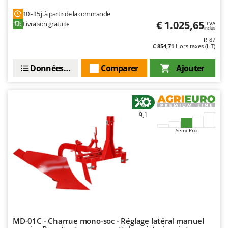
Troy-Bilt
10 - 15 j. à partir de la commande
€ 1.025,65
Livraison gratuite
TVA
U
Inclus
Udor
R-87
€ 854,71
Hors taxes (HT)
Unger
Données techniques
Comparer
Ajouter
V
Verdemax
Vesco
Volpi
9,1
Semi-Pro
W
Waldner
Weber
WIDU
Wiper EcoRobot
Wolf Garten
Wortex
MD-01C - Charrue mono-soc - Réglage latéral manuel