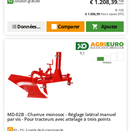
€ 1.208,39
Livraison gratuite
TVA
Seven Italy
Inclus
R-105
Shark
€ 1.006,99
Hors taxes (HT)
Silky
Données techniques
Comparer
Ajouter
Simatech
Sirman
Skil
9,1
Smartwood
Hobby
Smeg
Snapper
Solidur
Spice Electronics
Spiralmac
Spring Protezione
MD-02B - Charrue monosoc - Réglage latéral manuel
Spyro
par vis - Pour tracteurs avec attelage à trois points
Stanley
10 - 15 j. à partir de la commande