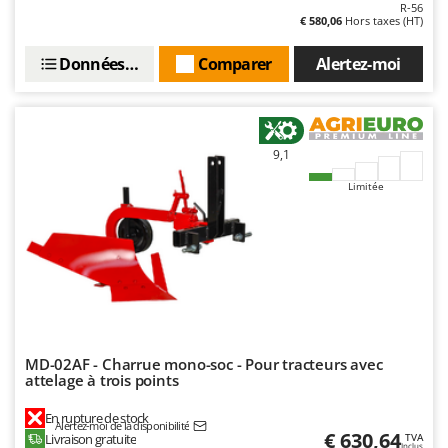
R-56
Oriental Koshin
€ 580,06
Hors taxes (HT)
Outdoorchef
Données techniques
Comparer
Alertez-moi
P
Palazzetti
Palumbo Pavi
9,1
Partisani
Limitée
Paterlini
Philips
Pramac
Prismafood
R
R.G.V.
MD-02AF - Charrue mono-soc - Pour tracteurs avec
Rato
attelage à trois points
Reber
En rupture de stock
Redback
Alertez-moi de la disponibilité
€ 630,64
Livraison gratuite
TVA
Inclus