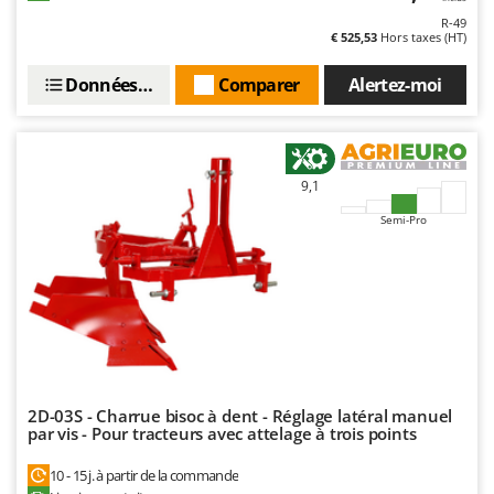
Resto Italia
R-49
€ 525,53
Hors taxes (HT)
Ribimex
Ripartrak
Données techniques
Comparer
Alertez-moi
Ritter
River Systems
Robomow
9,1
Rossofuoco
Semi-Pro
Rover Pompe
Royal Food
Ryobi
S
S.T.P.
Santos
2D-03S - Charrue bisoc à dent - Réglage latéral manuel
par vis - Pour tracteurs avec attelage à trois points
Sbaraglia
Schnitzer
10 - 15 j. à partir de la commande