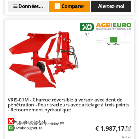
Master
Données techniques
Comparer
Alertez-moi
Mastercook
Masterpro
McCulloch
9,1
MCH
Semi-Pro
Michelin
Mille
Minox
Mockmill
More than chef
MOSA
VRIS-01M - Charrue réversible à versoir avec dent de
pénétration - Pour tracteurs avec attelage à trois points
MOVA
- Retournement hydraulique
Mowox
En rupture de stock
Alertez-moi de la disponibilité
MTD
€ 1.987,17
Livraison gratuite
TVA
Inclus
R-173