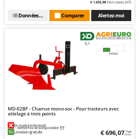
N
€ 1.655,98
Hors taxes (HT)
New O.M.R.A.
Nilfisk
Données techniques
Comparer
Alertez-moi
Ninja
Novatec
Novital
9,1
NuAir
Hobby
NuovaFac
O
Officine Savioli
Oliviero
Olix
OMA
MD-02BF - Charrue mono-soc - Pour tracteurs avec
attelage à trois points
Omas
Ompagrill
En rupture de stock
Alertez-moi de la disponibilité
€ 696,07
Livraison gratuite
TVA
Ooni
Inclus