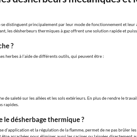
e
se distinguent principalement par leur mode de fonctionnement et leur 
ant, les désherbeurs thermiques à gaz offrent une solution rapide et puis
che ?
 herbes à l'aide de différents outils, qui peuvent être :
 de saleté sur les allées et les sols extérieurs. En plus de rendre le travai
us rapides.
 le désherbage thermique ?
esse d'application et la régulation de la flamme, permet de ne pas brûler le
être arrachées pour éliminer aussi les racines ou laissées directement au