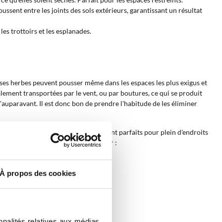
ssent entre les joints des sols extérieurs, garantissant un résultat
es trottoirs et les esplanades.
aises herbes peuvent pousser même dans les espaces les plus exigus et
alement transportées par le vent, ou par boutures, ce qui se produit
'auparavant. Il est donc bon de prendre l'habitude de les éliminer
ironnement et la santé humaine. Ils sont parfaits pour plein d'endroits
utils sont particulièrement utiles pour :
À propos des cookies
écurité.
nnalités relatives aux médias