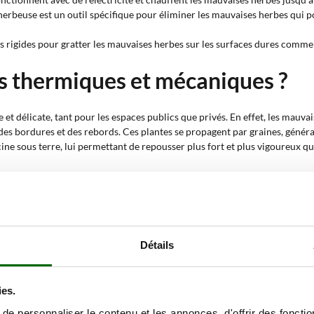
erbeuse est un outil spécifique pour éliminer les mauvaises herbes qui pou
ls rigides pour gratter les mauvaises herbes sur les surfaces dures comme l
rs thermiques et mécaniques ?
et délicate, tant pour les espaces publics que privés. En effet, les mauv
 des bordures et des rebords. Ces plantes se propagent par graines, génér
ne sous terre, lui permettant de repousser plus fort et plus vigoureux qu
auvaises herbes sans utiliser de produit chimique
, ce qui préserve l'env
des, et garantissent un contrôle efficace et sûr des mauvaises herbes. Ces o
 place des plantes pour l'eau et les nutriments.
t les mauvaises herbes qui pourraient étouffer leur développement.
Détails
re les joints et le long des bordures, améliorant ainsi l'esthétique et la s
ésirable qui pourrait endommager la structure.
ies.
es herbes ?
e personnaliser le contenu et les annonces, d'offrir des fonctio