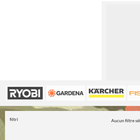
1
filtri
Aucun filtre s