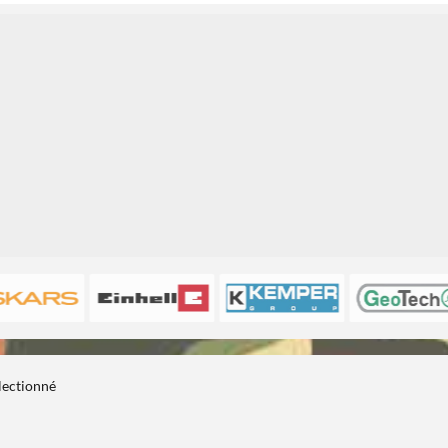
1
1
électionné