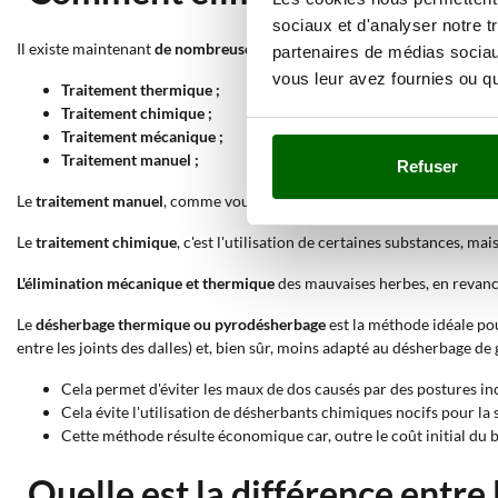
sociaux et d'analyser notre t
Il existe maintenant
de nombreuses méthodes pour enlever les mauvai
partenaires de médias sociaux
vous leur avez fournies ou qu'
Traitement thermique ;
Traitement chimique ;
Traitement mécanique ;
Traitement manuel ;
Refuser
Le
traitement manuel
, comme vous pouvez facilement le deviner, est d'
Le
traitement chimique
, c'est l'utilisation de certaines substances, ma
L'élimination mécanique et thermique
des mauvaises herbes, en revanch
Le
désherbage thermique ou pyrodésherbage
est la méthode idéale po
entre les joints des dalles) et, bien sûr, moins adapté au désherbage de
Cela permet d'éviter les maux de dos causés par des postures i
Cela évite l'utilisation de désherbants chimiques nocifs pour la 
Cette méthode résulte économique car, outre le coût initial du b
Quelle est la différence entr