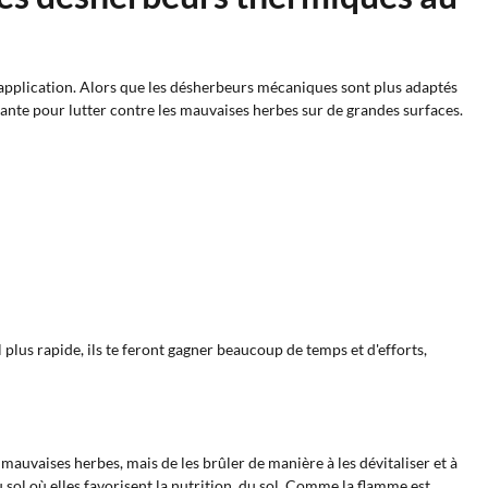
application. Alors que les désherbeurs mécaniques sont plus adaptés
sante pour lutter contre les mauvaises herbes sur de grandes surfaces.
l plus rapide, ils te feront gagner beaucoup de temps et d'efforts,
s mauvaises herbes, mais de les brûler de manière à les dévitaliser et à
 sol où elles favorisent la nutrition du sol. Comme la flamme est