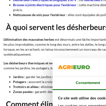
Brosses à joints électriques pour l'extérieur
: cette machine désh
précis.
Nettoyeuses de sols pour l'extérieur
: elles sont équipées de poi
À quoi servent les désherbeu
L'élimination des mauvaises herbes
est désormais une tâche importante 
les plus improbables, comme le long des murs, entre les dalles, le long
lorsque, en les arrachant, on laisse inconsciemment un morceau de raci
systématiquement.
Les désherbeurs thermiques et mécaniques permettent d'éliminer les m
comme les jardins, les potagers, les trottoirs, les allées et les esplana
Jardins :
garder les jardins sans mauvaises herbes qui prennent la
Potagers :
assurent la croissance saine des cultures en éliminan
Consentement
Trottoirs et allées :
éliminer les mauvaises herbes qui poussent ent
Zones pavées :
garantir des surfaces exemptes de végétation ind
Ce site web utilise des cook
Comment éliminer les mauvais
Les cookies nous permettent d