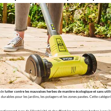
 de
lutter contre les mauvaises herbes de manière écologique et sans util
 durables pour les jardins, les potagers et les zones pavées. Cette catég
nctionnent avec de l'électricité et chauffent les mauvaises herbes jusqu'à 