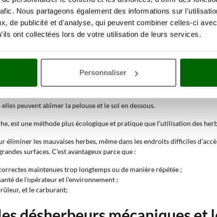
rafic. Nous partageons également des informations sur l'utilisati
ses herbes,
les principales étant :
, de publicité et d'analyse, qui peuvent combiner celles-ci avec
ils ont collectées lors de votre utilisation de leurs services.
Personnaliser
enlever à la main, une par une, les mauvaises herbes de votre jardin.
is elles peuvent abîmer la pelouse et le sol en dessous.
e, est une méthode plus écologique et pratique que l'utilisation des her
ur éliminer les mauvaises herbes, même dans les endroits difficiles d'ac
 grandes surfaces. C'est avantageux parce que :
ncorrectes maintenues trop longtemps ou de manière répétée ;
santé de l'opérateur et l'environnement ;
rûleur, et le carburant;
e les désherbeurs mécaniques et