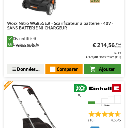
Oriental Koshin
Outdoorchef
Worx Nitro WG855E.9 - Scarificateur à batterie - 40V -
P
SANS BATTERIE NI CHARGEUR
Palazzetti
Palumbo Pavi
Disponibilité:
16
€ 214,56
Livraison gratuite
TVA
Partisani
13 août - 17 août
Inclus
R-13
Paterlini
€ 178,80
Hors taxes (HT)
Philips
Données techniques
Comparer
Ajouter
Pramac
Prismafood
PROMO
R
8,1
R.G.V.
Rato
Limitée
Reber
(10)
4,65/5
Redback