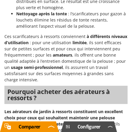
distribués en surface. Le résultat est une croissance
plus verte et homogène.
Nettoyage après la tonte
: l’scarificateurs pour gazon à
louchets élimine les résidus de tonte restants,
améliorant l’aspect visuel de la pelouse.
Ces scarificateurs à ressorts conviennent
à différents niveaux
d’utilisation
: pour une utilisation
limitée
, ils sont efficaces
sur de petites surfaces et pour ceux qui interviennent peu
fréquemment ; pour les
amateurs
, ils offrent une bonne
qualité adaptée à l’entretien domestique de la pelouse ; pour
un
usage semi-professionnel
, ils assurent un travail
satisfaisant sur des surfaces moyennes à grandes sans
charge intensive.
Pourquoi acheter des aérateurs à
ressorts ?
Les aérateurs de jardin à ressorts constituent un excellent
choix pour ceux qui souhaitent maintenir une pelouse
saine, propre et bien entretenue toute l’année
. Ces outils
Comparer
Configurer
simplifient considérablement l’entretien du gazon, en