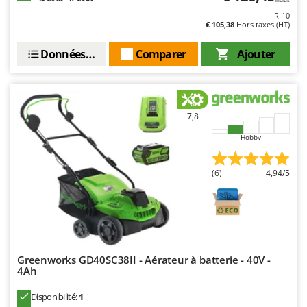
R-10
€ 105,38
Hors taxes (HT)
Données techniques
Comparer
Ajouter
7,8
Hobby
(6)
4,94/5
Greenworks GD40SC38II - Aérateur à batterie - 40V -
4Ah
Disponibilité:
1