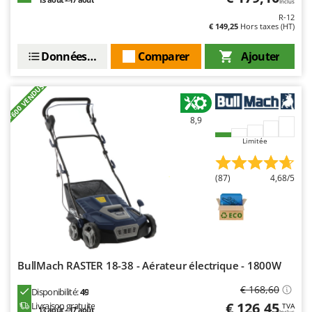
Inclus
R-12
€ 149,25
Hors taxes (HT)
Données techniques
Comparer
Ajouter
+600 VENDUS
8,9
Limitée
(87)
4,68/5
BullMach RASTER 18-38 - Aérateur électrique - 1800W
€ 168,60
Disponibilité:
49
€ 126,45
Livraison gratuite
TVA
13 août - 17 août
Inclus