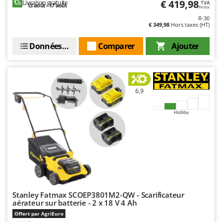
€ 419,98
Livraison gratuite
TVA
13 août - 17 août
Inclus
R-30
€ 349,98
Hors taxes (HT)
Données techniques
Comparer
Ajouter
6,9
Hobby
Stanley Fatmax SCOEP3801M2-QW - Scarificateur
aérateur sur batterie - 2 x 18 V 4 Ah
Offert par AgriEuro