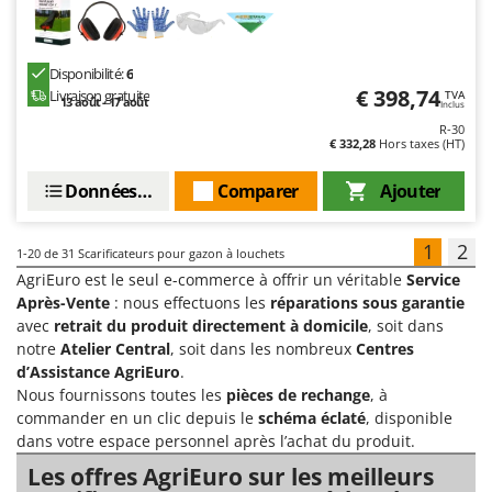
Disponibilité:
6
€ 398,74
Livraison gratuite
TVA
13 août - 17 août
Inclus
R-30
€ 332,28
Hors taxes (HT)
Données techniques
Comparer
Ajouter
1
2
1-20
de 31 Scarificateurs pour gazon à louchets
AgriEuro est le seul e-commerce à offrir un véritable
Service
Après-Vente
: nous effectuons les
réparations sous garantie
avec
retrait du produit directement à domicile
, soit dans
notre
Atelier Central
, soit dans les nombreux
Centres
d’Assistance AgriEuro
.
Nous fournissons toutes les
pièces de rechange
, à
commander en un clic depuis le
schéma éclaté
, disponible
dans votre espace personnel après l’achat du produit.
Les offres AgriEuro sur les meilleurs