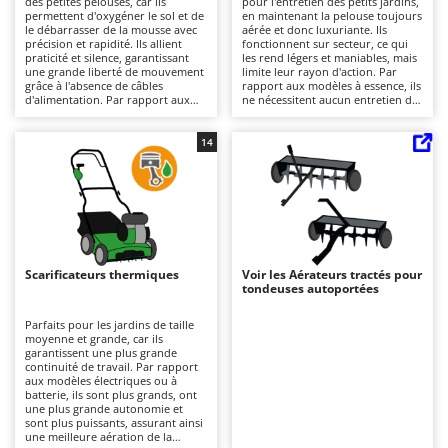
des petites pelouses, car ils
pour l'entretien des petits jardins,
Autolaveuses
Ambrogio Robot
permettent d'oxygéner le sol et de
en maintenant la pelouse toujours
le débarrasser de la mousse avec
aérée et donc luxuriante. Ils
Autres produits
Annovi Reverberi
précision et rapidité. Ils allient
fonctionnent sur secteur, ce qui
praticité et silence, garantissant
les rend légers et maniables, mais
une grande liberté de mouvement
limite leur rayon d'action. Par
ANTHBOT
grâce à l'absence de câbles
rapport aux modèles à essence, ils
B
d'alimentation. Par rapport aux
ne nécessitent aucun entretien du
Balayeuses
Archman
modèles à essence, ils nécessitent
moteur et sont plus silencieux. À
moins d'entretien, qui se limite à
la fin du travail, il est important de
Bancs de scie pour le bois - Scies à bûches
Arco
la recharge et à la conservation de
nettoyer le rotor et de vider le bac
14
la charge de la batterie. Après
de ramassage pour maintenir leur
Barbecues
Ardes
chaque utilisation, il est
efficacité.
recommandé de nettoyer les
Bennes pour tracteur
Argo
lames et de vider le bac de
ramassage.
Brosses pour sols extérieurs
Ariete
Brouettes à moteur
Artus
Scarificateurs thermiques
Voir les Aérateurs tractés pour
Broyeurs à axe horizontal pour tracteur
Attila
tondeuses autoportées
Broyeurs de branches et végétaux
Ausonia
Parfaits pour les jardins de taille
moyenne et grande, car ils
Butteurs pour tracteur
Awelco
garantissent une plus grande
continuité de travail. Par rapport
aux modèles électriques ou à
C
B
batterie, ils sont plus grands, ont
Chargeurs de batterie - Démarreurs
Baesso
une plus grande autonomie et
sont plus puissants, assurant ainsi
Charrues pour tracteur
Bahco
une meilleure aération de la