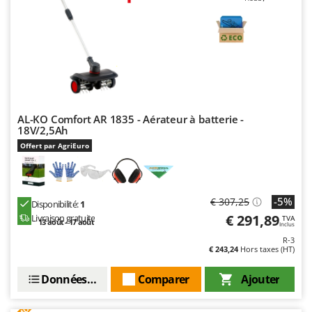
Troy-Bilt
U
Udor
Unger
V
Verdemax
AL-KO Comfort AR 1835 - Aérateur à batterie -
18V/2,5Ah
Vesco
Offert par AgriEuro
Volpi
W
Waldner
-5%
€ 307,25
Disponibilité:
1
Weber
€ 291,89
Livraison gratuite
TVA
13 août - 17 août
Inclus
WIDU
R-3
€ 243,24
Hors taxes (HT)
Wiper EcoRobot
Wolf Garten
Données techniques
Comparer
Ajouter
Wortex