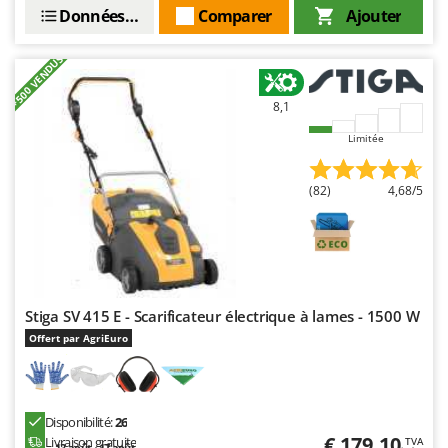
Données techniques
Comparer
Ajouter
+500 VENDUS
8,1
Limitée
(82)
4,68/5
Stiga SV 415 E - Scarificateur électrique à lames - 1500 W
Offert par AgriEuro
Disponibilité:
26
€ 179,10
Livraison gratuite
TVA
13 août - 17 août