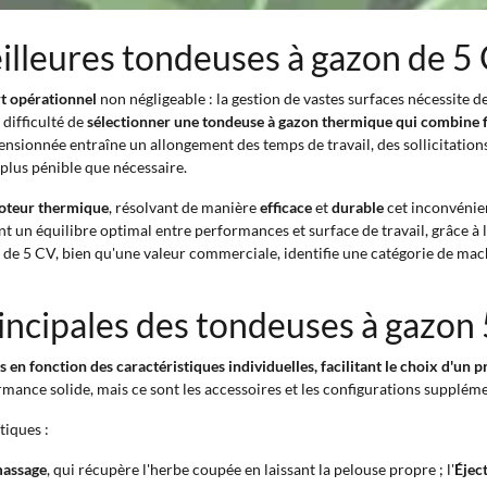
eilleures tondeuses à gazon de 5
rt opérationnel
non négligeable : la gestion de vastes surfaces nécessite 
 difficulté de
sélectionner une tondeuse à gazon thermique qui combine fia
nsionnée entraîne un allongement des temps de travail, des sollicitation
 plus pénible que nécessaire.
moteur thermique
, résolvant de manière
efficace
et
durable
cet inconvénie
nt un équilibre optimal entre performances et surface de travail, grâce à
e de 5 CV, bien qu'une valeur commerciale, identifie une catégorie de ma
incipales des tondeuses à gazon
en fonction des caractéristiques individuelles, facilitant le choix d'un p
rmance solide, mais ce sont les accessoires et les configurations supplém
tiques :
massage
, qui récupère l'herbe coupée en laissant la pelouse propre ; l'
Éject