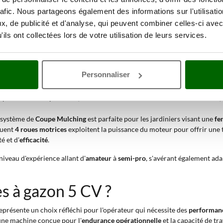
ssance réduite. La configuration avec une
largeur de coupe de 42 à 53 cm
rafic. Nous partageons également des informations sur l'utilisati
idéal pour des sessions de travail prolongées et sur des pelouses aux gé
, de publicité et d'analyse, qui peuvent combiner celles-ci avec
ils ont collectées lors de votre utilisation de leurs services.
ationnels tels que :
dèle
autotracté
avec un
Carter en acier
et de
Grandes roues arrière
est rec
ts ou des parcs de copropriété.
Personnaliser
rbe a atteint une hauteur supérieure à la normale, l'adoption de l'
Éjection
, idéale pour les premières tontes saisonnières ou pour l'utilisation
ama
s présentant des parterres, des arbres ou d'autres éléments à contourner
u système de
Coupe Mulching
est parfaite pour les jardiniers visant une
fe
luent
4 roues motrices
exploitent la puissance du moteur pour offrir une 
é et d'
efficacité
.
niveau d'expérience allant d'
amateur
à
semi-pro
, s'avérant également ad
s à gazon 5 CV ?
eprésente un choix réfléchi pour l'opérateur qui nécessite des
performanc
 une machine conçue pour l'
endurance opérationnelle
et la capacité de tr