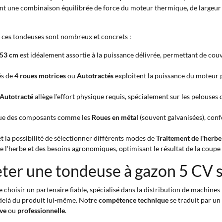
nt une combinaison équilibrée de force du moteur thermique, de largeur
e ces tondeuses sont nombreux et concrets :
 53 cm
est idéalement assortie à la puissance délivrée, permettant de cou
és de
4 roues motrices
ou
Autotractés
exploitent la puissance du moteur
Autotracté
allège l'effort physique requis, spécialement sur les pelouses
 que des composants comme les
Roues en métal
(souvent galvanisées), conf
t la possibilité de sélectionner différents modes de
Traitement de l'herb
e l'herbe et des besoins agronomiques, optimisant le résultat de la coupe
eter une tondeuse à gazon 5 CV 
e choisir un partenaire fiable, spécialisé dans la distribution de machines p
-delà du produit lui-même. Notre
compétence technique
se traduit par un 
ive
ou
professionnelle
.