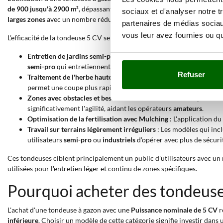
de 900 jusqu'à 2900 m²
, dépassant les performances des modèles à pui
sociaux et d'analyser notre t
larges zones
avec un nombre réduit de passages, rendant l'équipement 
partenaires de médias sociaux
vous leur avez fournies ou qu'
L'efficacité de la tondeuse 5 CV se manifeste dans divers scénarios opér
Entretien de jardins semi-professionnels
: L'utilisation d'un mo
semi-pro
qui entretiennent régulièrement de grands espaces ver
Refuser
Traitement de l'herbe haute avec éjection latérale
: Lorsque l'he
permet une coupe plus rapide et moins stressante pour le moteur
Zones avec obstacles et besoin de manœuvre
: Pour les pelouse
significativement l'agilité, aidant les opérateurs
amateurs
.
Optimisation de la fertilisation avec Mulching
: L'application d
Travail sur terrains légèrement irréguliers
: Les modèles qui inc
utilisateurs
semi-pro
ou
industriels
d'opérer avec plus de sécurit
Ces tondeuses ciblent principalement un public d'utilisateurs avec un 
utilisées pour l'entretien léger et continu de zones spécifiques.
Pourquoi acheter des tondeuse
L'achat d'une tondeuse à gazon avec une
Puissance nominale de 5 CV
r
inférieure
. Choisir un modèle de cette catégorie signifie investir dans