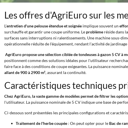
Les offres d'AgriEuro sur les m
L'
entretien d'une pelouse étendue et soignée
implique souvent un
effo
surchauffe et garantir une coupe uniforme. Le
problème
réside dans la
surfaces sans interruptions ni ralentissements. Une machine sous-dime
opérationnelle réduite de l'équipement, rendant l'activité de jardinage
AgriEuro propose une sélection ciblée de tondeuses à gazon 5 CV à 
positionnent comme des solutions idéales pour l'utilisateur rechercha
faire face à des conditions de coupe exigeantes. La puissance nominal
allant de 900 à 2900 m²
, assurant la continuité.
Caractéristiques techniques pr
Chez AgriEuro, la vaste gamme de modèles permet de filtrer les options 
l'utilisateur. La puissance nominale de 5 CV indique une base de perfo
Ci-dessous sont présentées les principales configurations et caractéris
Traitement de l'herbe coupée
: On peut opter pour le
Bac de ra