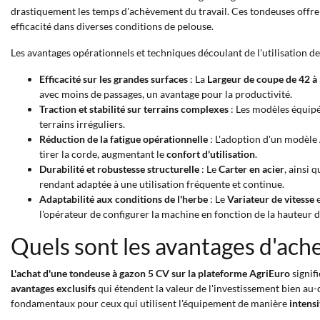
drastiquement les temps d'achèvement du travail. Ces tondeuses offre
efficacité dans diverses conditions de pelouse.
Les avantages opérationnels et techniques découlant de l'utilisation d
Efficacité sur les grandes surfaces
: La
Largeur de coupe de 42 à
avec moins de passages, un avantage pour la productivité.
Traction et stabilité sur terrains complexes
: Les modèles équip
terrains irréguliers.
Réduction de la fatigue opérationnelle
: L'adoption d'un modèle
tirer la corde, augmentant le
confort d'utilisation
.
Durabilité et robustesse structurelle
: Le
Carter en acier
, ainsi
rendant adaptée à une utilisation fréquente et continue.
Adaptabilité aux conditions de l'herbe
: Le
Variateur de vitesse
e
l'opérateur de configurer la machine en fonction de la hauteur d
Quels sont les avantages d'ach
L'achat d'une tondeuse à gazon 5 CV sur la plateforme AgriEuro
signifi
avantages exclusifs
qui étendent la valeur de l'investissement bien au
fondamentaux pour ceux qui utilisent l'équipement de manière
intens