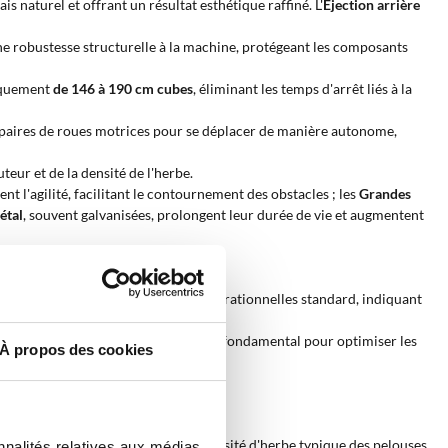
is naturel et offrant un résultat esthétique raffiné. L'
Éjection arrière
une robustesse structurelle à la machine, protégeant les composants
piquement
de 146 à 190 cm cubes
, éliminant les temps d'arrêt liés à la
 paires de roues motrices pour se déplacer de manière autonome,
eur et de la densité de l'herbe.
t l'agilité, facilitant le contournement des obstacles ; les
Grandes
étal
, souvent galvanisées, prolongent leur durée de vie et augmentent
es roues de la tondeuse.
t entretenir dans des conditions opérationnelles standard, indiquant
mètre
proportionnel à la puissance
et fondamental pour optimiser les
À propos des cookies
orce nécessaire pour faire face à la densité d'herbe typique des pelouses
nnalités relatives aux médias