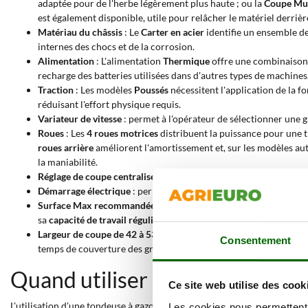
adaptée pour de l'herbe légèrement plus haute ; ou la
Coupe Mu
est également disponible, utile pour relâcher le matériel derrièr
Matériau du châssis
: Le
Carter en acier
identifie un ensemble de
internes des chocs et de la corrosion.
Alimentation
: L'alimentation
Thermique
offre une combinaison d
recharge des batteries utilisées dans d'autres types de machines
Traction
: Les modèles
Poussés
nécessitent l'application de la fo
réduisant l'effort physique requis.
Variateur de vitesse
: permet à l'opérateur de sélectionner une g
Roues
: Les
4 roues motrices
distribuent la puissance pour une t
roues arrière
améliorent l'amortissement et, sur les modèles auto
la maniabilité.
Réglage de coupe centralisé
: fonctionne via un seul levier ou b
Démarrage électrique
: permet l'allumage par clé ou bouton, él
Surface Max recommandée de 900 à 2900 m²
: Cette valeur fou
sa
capacité de travail régulière
.
Largeur de coupe de 42 à 53 cm
: Correspond à la largeur de la
Consentement
temps de couverture des grandes surfaces.
Quand utiliser une tondeuse à 
Ce site web utilise des cook
L'utilisation d'une tondeuse à gazon avec une
Puissance nominale de 5
Les cookies nous permettent d