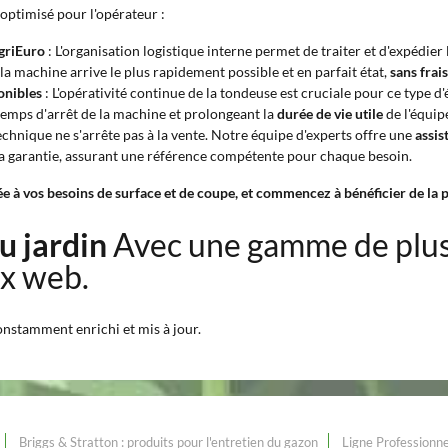
optimisé pour l'opérateur :
AgriEuro
: L'organisation logistique interne permet de traiter et d'expédi
la machine arrive le plus rapidement possible et en parfait état,
sans frai
onibles
: L'opérativité continue de la tondeuse est cruciale pour ce type
temps d'arrêt de la machine et prolongeant la
durée de vie utile
de l'équip
echnique ne s'arrête pas à la vente. Notre équipe d'experts offre une
assis
a garantie, assurant une référence compétente pour chaque besoin.
à vos besoins de surface et de coupe, et commencez à bénéficier de la puis
du jardin
Avec une gamme de plu
ix web.
constamment enrichi et mis à jour.
Briggs & Stratton : produits pour l'entretien du gazon
Ligne Professionne