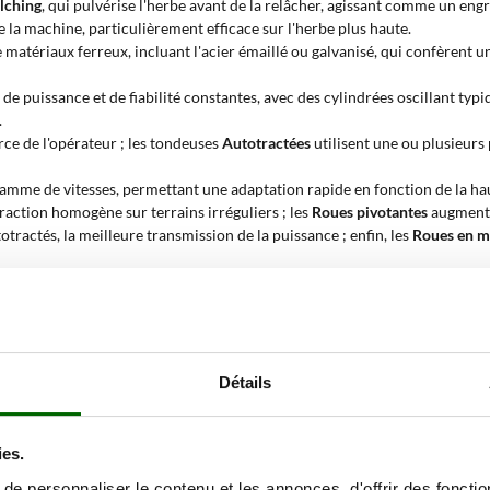
lching
, qui pulvérise l'herbe avant de la relâcher, agissant comme un engra
e la machine, particulièrement efficace sur l'herbe plus haute.
 matériaux ferreux, incluant l'acier émaillé ou galvanisé, qui confèrent 
e puissance et de fiabilité constantes, avec des cylindrées oscillant ty
.
rce de l'opérateur ; les tondeuses
Autotractées
utilisent une ou plusieurs
amme de vitesses, permettant une adaptation rapide en fonction de la haut
raction homogène sur terrains irréguliers ; les
Roues pivotantes
augmenten
tractés, la meilleure transmission de la puissance ; enfin, les
Roues en m
outon, permettant un réglage rapide et uniforme de la hauteur sur toutes l
iminant la corde de démarrage manuelle.
rnit une référence prudente pour la surface maximale que la machine peu
 bande d'herbe que les lames peuvent couper en un seul passage, un para
Détails
gazon 5 CV ?
ies.
 CV
avec des cylindrées comprises entre
146 et 190 cm cubes
, offre la f
e personnaliser le contenu et les annonces, d'offrir des fonctio