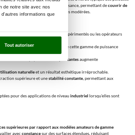
s'harmonise avec cette plage de puissance, permettant de
couvrir de
on de notre site avec nos
ométries parfois complexes ou à pentes modérées.
 d'autres informations que
ommandée pour les amateurs très expérimentés ou les opérateurs
Tout autoriser
 latérale
sur un modèle
Thermique
de cette gamme de puissance
teur
sur terrains agricoles.
, une tondeuse équipée de
Roues pivotantes
augmente
rtilisation naturelle
et un résultat esthétique irréprochable.
traction supérieure et une
stabilité constante
, permettant aux
aptées pour des applications de niveau
industriel
lorsqu'elles sont
es supérieures par rapport aux modèles amateurs de gamme
availler avec
constance
sur des surfaces étendues, réduisant