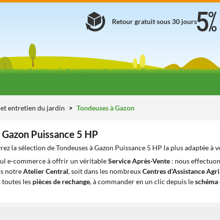
Retour gratuit sous 30 jours
et entretien du jardin
Tondeuses à Gazon
 Gazon Puissance 5 HP
ez la sélection de Tondeuses à Gazon Puissance 5 HP la plus adaptée à v
eul e-commerce à offrir un véritable
Service Après-Vente
: nous effectuon
ns notre
Atelier Central
, soit dans les nombreux
Centres d’Assistance Agr
 toutes les
pièces de rechange
, à commander en un clic depuis le
schéma 
1
1