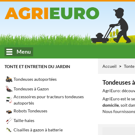
Menu
Accueil
Tonte 
TONTE ET ENTRETIEN DU JARDIN
Tondeuses autoportées
Tondeuses à
Tondeuses à Gazon
AgriEuro: découvr
Accessoires pour tracteurs tondeuses
AgriEuro est le s
autoportés
domicile
, soit da
Robots Tondeuses
Nous fournissons
Taille-haies
Cisailles à gazon à batterie
1