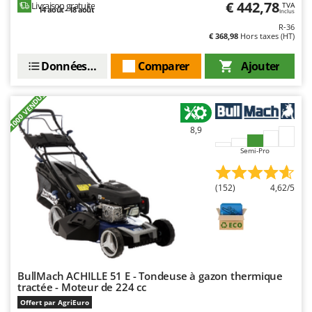
€ 442,78
Livraison gratuite
TVA
Oriental Koshin
14 août - 18 août
Inclus
Outdoorchef
R-36
€ 368,98
Hors taxes (HT)
P
Données techniques
Comparer
Ajouter
Palazzetti
Palumbo Pavi
+1000 VENDUS
Partisani
8,9
Paterlini
Philips
Semi-Pro
Pramac
(152)
4,62/5
Prismafood
R
R.G.V.
Rato
BullMach ACHILLE 51 E - Tondeuse à gazon thermique
Reber
tractée - Moteur de 224 cc
Redback
Offert par AgriEuro