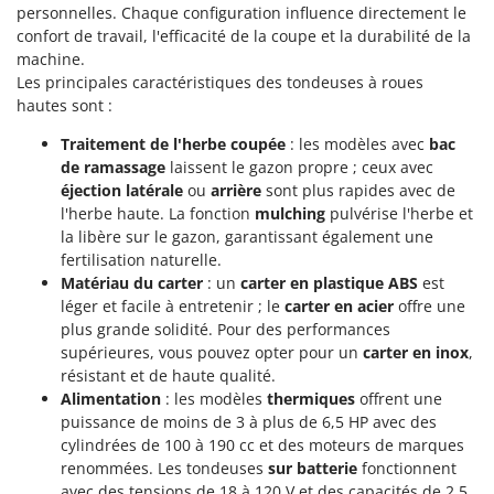
personnelles. Chaque configuration influence directement le
confort de travail, l'efficacité de la coupe et la durabilité de la
machine.
Les principales caractéristiques des tondeuses à roues
hautes sont :
Traitement de l'herbe coupée
: les modèles avec
bac
de ramassage
laissent le gazon propre ; ceux avec
éjection latérale
ou
arrière
sont plus rapides avec de
l'herbe haute. La fonction
mulching
pulvérise l'herbe et
la libère sur le gazon, garantissant également une
fertilisation naturelle.
Matériau du carter
: un
carter en plastique ABS
est
léger et facile à entretenir ; le
carter en acier
offre une
plus grande solidité. Pour des performances
supérieures, vous pouvez opter pour un
carter en inox
,
résistant et de haute qualité.
Alimentation
: les modèles
thermiques
offrent une
puissance de moins de 3 à plus de 6,5 HP avec des
cylindrées de 100 à 190 cc et des moteurs de marques
renommées. Les tondeuses
sur batterie
fonctionnent
avec des tensions de 18 à 120 V et des capacités de 2,5