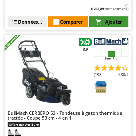
R-25
€ 264,89
Hors taxes (HT)
Données techniques
Comparer
Ajouter
+1000 VENDUS
8,9
Semi-Pro
(198)
4,38/5
BullMach CERBERO 53 - Tondeuse à gazon thermique
tractée - Coupe 53 cm - 4 en 1
Offert par AgriEuro