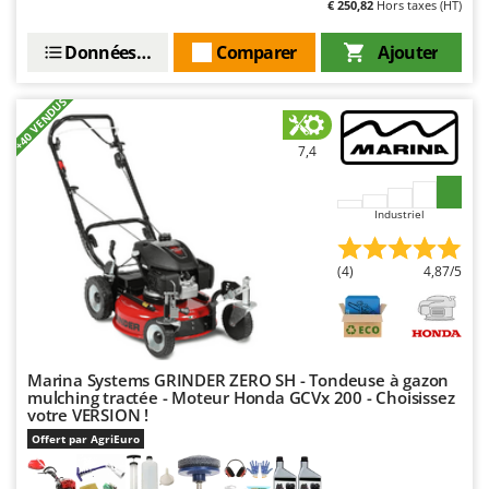
€ 250,82
Hors taxes (HT)
Données techniques
Comparer
Ajouter
+40 VENDUS
7,4
Industriel
(4)
4,87/5
Marina Systems GRINDER ZERO SH - Tondeuse à gazon
mulching tractée - Moteur Honda GCVx 200 - Choisissez
votre VERSION !
Offert par AgriEuro