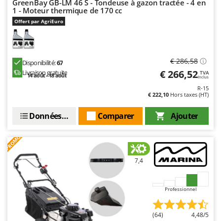
GreenBay GB-LM 46 S - Tondeuse à gazon tractée - 4 en
1 - Moteur thermique de 170 cc
Offert par AgriEuro
€ 286,58
Disponibilité:
67
€ 266,52
Livraison gratuite
TVA
14 août - 18 août
Inclus
R-15
€ 222,10
Hors taxes (HT)
Données techniques
Comparer
Ajouter
PROMO
7,4
Professionnel
(64)
4,48/5