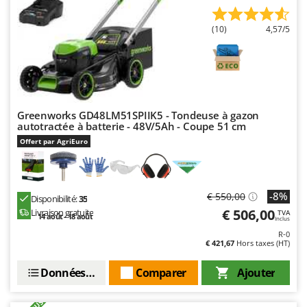
(10)
4,57/5
Greenworks GD48LM51SPIIK5 - Tondeuse à gazon
autotractée à batterie - 48V/5Ah - Coupe 51 cm
Offert par AgriEuro
-8%
€ 550,00
Disponibilité:
35
€ 506,00
Livraison gratuite
TVA
14 août - 18 août
Inclus
R-0
€ 421,67
Hors taxes (HT)
Données techniques
Comparer
Ajouter