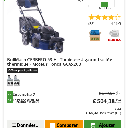
Troy-Bilt
Semi-Pro
U
Udor
(38)
4,16/5
Unger
V
Verdemax
Vesco
BullMach CERBERO 53 H - Tondeuse à gazon tractée
Volpi
thermique - Moteur Honda GCVx200
Offert par AgriEuro
W
Waldner
Weber
€ 672,50
Disponibilité:
7
WIDU
€ 504,38
Livraison gratuite
TVA
14 août - 18 août
Inclus
Wiper EcoRobot
R-44
Wolf Garten
€ 420,32
Hors taxes (HT)
Wortex
Données techniques
Comparer
Ajouter