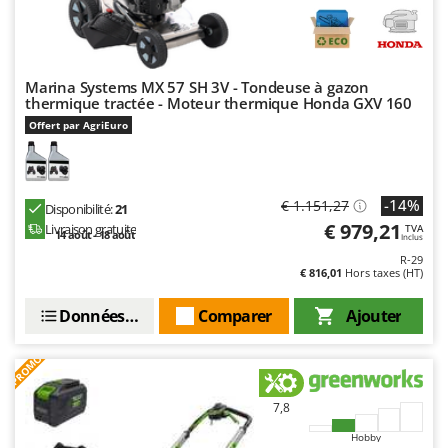
Marina Systems MX 57 SH 3V - Tondeuse à gazon
thermique tractée - Moteur thermique Honda GXV 160
Offert par AgriEuro
-14%
€ 1.151,27
Disponibilité:
21
€ 979,21
Livraison gratuite
TVA
14 août - 18 août
Inclus
R-29
€ 816,01
Hors taxes (HT)
Données techniques
Comparer
Ajouter
PROMO
7,8
Hobby