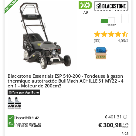
+200 VENDUS
7,9
Hobby
(35)
4,53/5
Blackstone Essentials ESP 510-200 - Tondeuse à gazon
thermique autotractée BullMach ACHILLE 51 MY22 - 4
en 1 - Moteur de 200cm3
Offert par AgriEuro
€ 401,31
Disponibilité:
42
€ 300,98
Livraison gratuite
TVA
14 août - 18 août
Inclus
R-25