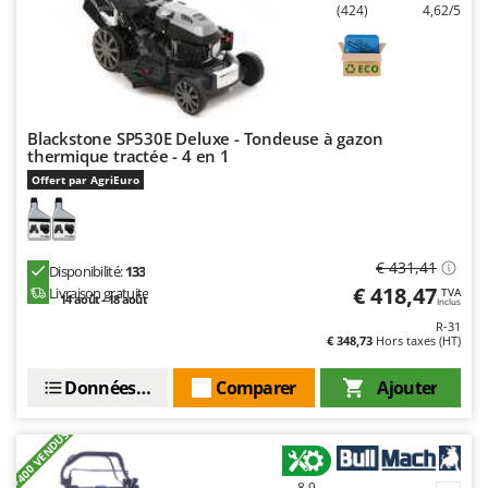
(424)
4,62/5
Stiga
Stocker
Sunseeker
T
Blackstone SP530E Deluxe - Tondeuse à gazon
Tecla
thermique tractée - 4 en 1
TecnoGen
Offert par AgriEuro
Tellarini Pompe
Telwin
€ 431,41
Tenco
Disponibilité:
133
€ 418,47
Livraison gratuite
TVA
14 août - 18 août
Tineco
Inclus
R-31
Titania
€ 348,73
Hors taxes (HT)
Tornado
Données techniques
Comparer
Ajouter
Tre Spade
Trev - Abrek - TecnoVIR
+400 VENDUS
Trotec
8,9