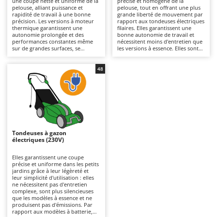
une coupe nette et uniforme de la
précise et homogène de la
Autolaveuses
Ambrogio Robot
pelouse, alliant puissance et
pelouse, tout en offrant une plus
rapidité de travail à une bonne
grande liberté de mouvement par
Autres produits
Annovi Reverberi
précision. Les versions à moteur
rapport aux tondeuses électriques
thermique garantissent une
filaires. Elles garantissent une
autonomie prolongée et des
bonne autonomie de travail et
ANTHBOT
performances constantes même
nécessitent moins d'entretien que
B
sur de grandes surfaces, se
les versions à essence. Elles sont
Balayeuses
Archman
distinguant des modèles
plus silencieuses et écologiques, ce
électriques ou à batterie par leur
qui les rend également adaptées
Bancs de scie pour le bois - Scies à bûches
Arco
puissance supérieure et leur
aux environnements résidentiels.
48
capacité à affronter une herbe
Pour maintenir leur efficacité, il
Barbecues
Ardes
plus dense. Pour les maintenir
suffit de vérifier régulièrement les
efficaces, il est nécessaire de
lames et de ne pas oublier de
Bennes pour tracteur
Argo
contrôler régulièrement le filtre à
recharger les batteries après
air, l’huile et les bougies.
utilisation et pendant les périodes
Brosses pour sols extérieurs
Ariete
où la machine n'est pas utilisée.
Brouettes à moteur
Artus
Tondeuses à gazon
Broyeurs à axe horizontal pour tracteur
Attila
électriques (230V)
Broyeurs de branches et végétaux
Ausonia
Elles garantissent une coupe
précise et uniforme dans les petits
Butteurs pour tracteur
Awelco
jardins grâce à leur légèreté et
leur simplicité d'utilisation : elles
ne nécessitent pas d'entretien
C
B
complexe, sont plus silencieuses
Chargeurs de batterie - Démarreurs
Baesso
que les modèles à essence et ne
produisent pas d'émissions. Par
Charrues pour tracteur
Bahco
rapport aux modèles à batterie,