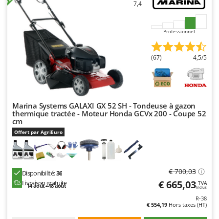
7,4
Master
Mastercook
Professionnel
Masterpro
McCulloch
(67)
4,5/5
MCH
Michelin
Mille
Marina Systems GALAXI GX 52 SH - Tondeuse à gazon
Minox
thermique tractée - Moteur Honda GCVx 200 - Coupe 52
cm
Mockmill
Offert par AgriEuro
More than chef
MOSA
MOVA
€ 700,03
Disponibilité:
36
Mowox
€ 665,03
Livraison gratuite
TVA
14 août - 18 août
Inclus
MTD
R-38
€ 554,19
Hors taxes (HT)