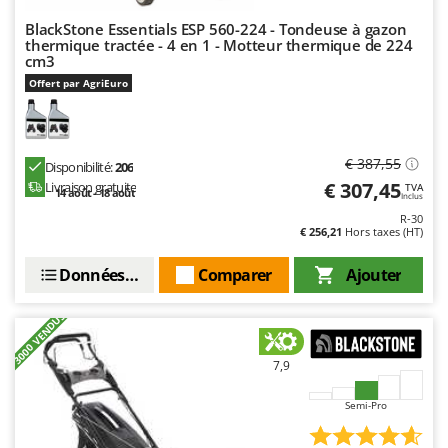
Seven Italy
BlackStone Essentials ESP 560-224 - Tondeuse à gazon
Shark
thermique tractée - 4 en 1 - Motteur thermique de 224
cm3
Silky
Offert par AgriEuro
Simatech
Sirman
Skil
€ 387,55
Disponibilité:
206
€ 307,45
Livraison gratuite
Smartwood
TVA
14 août - 18 août
Inclus
Smeg
R-30
€ 256,21
Hors taxes (HT)
Snapper
Données techniques
Comparer
Ajouter
Solidur
Spice Electronics
+3000 VENDUS
Spiralmac
7,9
Spring Protezione
Spyro
Semi-Pro
Stanley