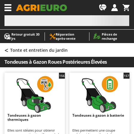
-1
Retour gratuit 30
Réparation
Pièces de
A
A
jrs
après‑vente
rechange
Abris de jardin
ABAC
<
Accessoires pour tracteurs tondeuses autoportés
AgriEuro Premium
Tonte et entretien du jardin
Aérateurs Scarificateurs pour gazon
AgriEuro TOP-LINE
Tondeuses à Gazon Roues Postérieures Élevées
Arracheuses de pommes de terre pour tracteur
AGT
Aspirateurs - Balais Électriques
Aima
156
157
Aspirateurs à cendres
Airmec
Aspirateurs à feuilles sur roues
AL-KO
Aspirateurs de piscine
ALA 2000
Aspirateurs Multifonctions
Alce
Tondeuses à gazon
Tondeuses à gazon à batterie
thermiques
Atomiseurs agricoles pour tracteurs
Alpina
Atomiseurs pour traitements
Ama
Elles sont idéales pour obtenir
Elles permettent une coupe