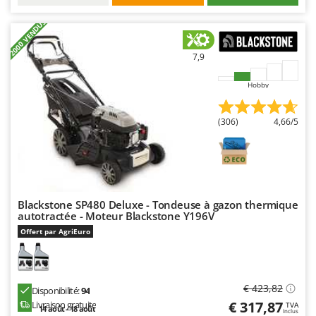
Worx
+2000 VENDUS
Y
Yard Force
7,9
Z
Hobby
Zanon
Zephir
(306)
4,66/5
ZGrills
Zodiac
Zomax
Blackstone SP480 Deluxe - Tondeuse à gazon thermique
autotractée - Moteur Blackstone Y196V
Offert par AgriEuro
€ 423,82
Disponibilité:
94
€ 317,87
Livraison gratuite
TVA
14 août - 18 août
Inclus