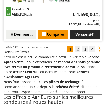
Disponibilité:
5
€ 1.590,00
Livraison gratuite
TVA
14 août - 18 août
Inclus
R-173
€ 1.325,00
Hors taxes (HT)
Données techniques
Comparer
Versions(4)
1-20
de 142 Tondeuses à Gazon Roues
1
2
3
4
Postérieures Élevées
AgriEuro est le seul e-commerce à offrir un véritable
Service
Après-Vente
: nous effectuons les
réparations sous garantie
avec
retrait du produit directement à domicile
, soit dans
notre
Atelier Central
, soit dans les nombreux
Centres
d’Assistance AgriEuro
.
Nous fournissons toutes les
pièces de rechange
, à
commander en un clic depuis le
schéma éclaté
, disponible
dans votre espace personnel après l’achat du produit.
Les offres d'AgriEuro sur les meilleures
tondeuses à roues hautes