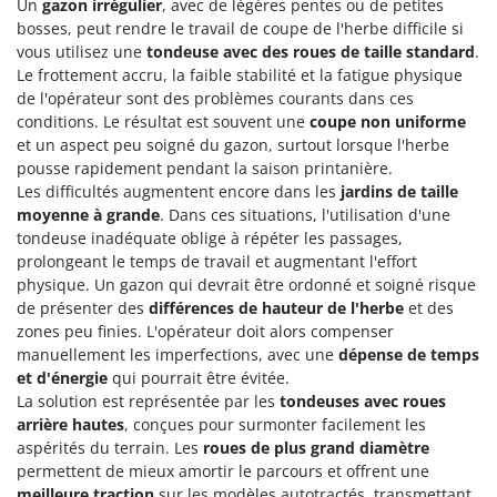
Un
gazon irrégulier
, avec de légères pentes ou de petites
bosses, peut rendre le travail de coupe de l'herbe difficile si
vous utilisez une
tondeuse avec des roues de taille standard
.
Le frottement accru, la faible stabilité et la fatigue physique
de l'opérateur sont des problèmes courants dans ces
conditions. Le résultat est souvent une
coupe non uniforme
et un aspect peu soigné du gazon, surtout lorsque l'herbe
pousse rapidement pendant la saison printanière.
Les difficultés augmentent encore dans les
jardins de taille
moyenne à grande
. Dans ces situations, l'utilisation d'une
tondeuse inadéquate oblige à répéter les passages,
prolongeant le temps de travail et augmentant l'effort
physique. Un gazon qui devrait être ordonné et soigné risque
de présenter des
différences de hauteur de l'herbe
et des
zones peu finies. L'opérateur doit alors compenser
manuellement les imperfections, avec une
dépense de temps
et d'énergie
qui pourrait être évitée.
La solution est représentée par les
tondeuses avec roues
arrière hautes
, conçues pour surmonter facilement les
aspérités du terrain. Les
roues de plus grand diamètre
permettent de mieux amortir le parcours et offrent une
meilleure traction
sur les modèles autotractés, transmettant