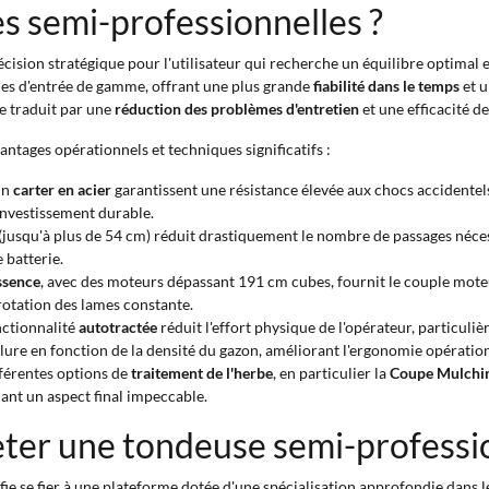
s semi-professionnelles ?
cision stratégique pour l'utilisateur qui recherche un équilibre optimal 
nes d'entrée de gamme, offrant une plus grande
fiabilité dans le temps
et u
se traduit par une
réduction des problèmes d'entretien
et une efficacité d
antages opérationnels et techniques significatifs :
un
carter en acier
garantissent une résistance élevée aux chocs accidentels e
investissement durable.
jusqu'à plus de 54 cm) réduit drastiquement le nombre de passages nécess
 batterie.
ssence
, avec des moteurs dépassant 191 cm cubes, fournit le couple moteu
otation des lames constante.
nctionnalité
autotractée
réduit l'effort physique de l'opérateur, particuli
lure en fonction de la densité du gazon, améliorant l'ergonomie opération
ifférentes options de
traitement de l'herbe
, en particulier la
Coupe Mulchi
nant un aspect final impeccable.
eter une tondeuse semi-professio
fie se fier à une plateforme dotée d'une spécialisation approfondie dans l