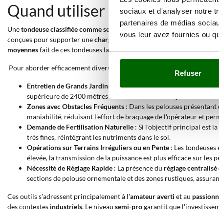
Quand utiliser une tondeuse se
sociaux et d'analyser notre t
partenaires de médias sociaux
Une
tondeuse classifiée comme semi-professionnelle
se révèle être le
vous leur avez fournies ou qu'
conçues pour supporter une
charge de travail non fréquente
, idéale p
moyennes
fait de ces tondeuses la solution pour les
surfaces qui s'éte
Pour aborder efficacement diverses situations pratiques, il est utile de
Refuser
Entretien de Grands Jardins Résidentiels
: L'utilisation d'une t
supérieure de 2400 mètres carrés. La fonction d'
éjection latéral
Zones avec Obstacles Fréquents
: Dans les pelouses présentant 
maniabilité, réduisant l'effort de braquage de l'opérateur et per
Demande de Fertilisation Naturelle
: Si l'objectif principal est
très fines, réintégrant les nutriments dans le sol.
Opérations sur Terrains Irréguliers ou en Pente
: Les tondeuses
élevée, la transmission de la puissance est plus efficace sur les 
Nécessité de Réglage Rapide
: La présence du
réglage centralisé
sections de pelouse ornementale et des zones rustiques, assuran
Ces outils s'adressent principalement à l'
amateur averti
et au
passion
des contextes
industriels
. Le niveau
semi-pro
garantit que l'investissem