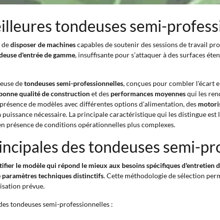
eilleures tondeuses semi-profess
t de
disposer de machines
capables de soutenir des sessions de travail pr
tondeuse d'entrée de gamme
, insuffisante pour s’attaquer à des surfaces ét
reuse de
tondeuses semi-professionnelles
, conçues pour combler l'écart en
bonne qualité de construction
et des
performances moyennes
qui les ren
 présence de modèles avec différentes options d'alimentation, des
motori
 puissance nécessaire. La principale caractéristique qui les distingue est
 en présence de conditions opérationnelles plus complexes.
incipales des tondeuses semi-pr
ifier le modèle qui répond le mieux aux besoins spécifiques d'entretien d
e paramètres techniques distinctifs
. Cette méthodologie de sélection perm
lisation prévue.
 des tondeuses semi-professionnelles :