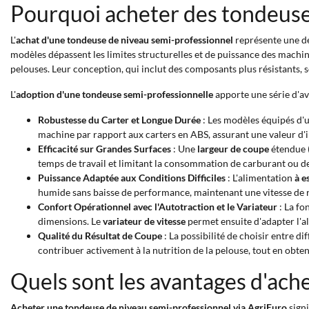
Pourquoi acheter des tondeuse
L'
achat d'une tondeuse de niveau semi-professionnel
représente une dé
modèles dépassent les limites structurelles et de puissance des machi
pelouses. Leur conception, qui inclut des composants plus résistants, 
L'
adoption d'une tondeuse semi-professionnelle
apporte une série d'av
Robustesse du Carter et Longue Durée
: Les modèles équipés d'
machine par rapport aux carters en ABS, assurant une valeur d'
Efficacité sur Grandes Surfaces
: Une
largeur de coupe
étendue (
temps de travail et limitant la consommation de carburant ou de
Puissance Adaptée aux Conditions Difficiles
: L'alimentation
à e
humide sans baisse de performance, maintenant une vitesse de r
Confort Opérationnel avec l'Autotraction et le Variateur
: La fo
dimensions. Le
variateur de vitesse
permet ensuite d'adapter l'al
Qualité du Résultat de Coupe
: La possibilité de choisir entre d
contribuer activement à la nutrition de la pelouse, tout en obte
Quels sont les avantages d'ach
Acheter une tondeuse de niveau semi-professionnel via AgriEuro
signi