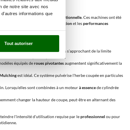
on de notre site avec nos
 d'autres informations que
 de puissance ou de résistance opérationnelle
. Ces machines ont été
re entre la
bonne qualité de construction
et les
performances
Tout autoriser
 les temps de travail sur des surfaces s'approchant de la limite
ion de l'herbe coupée est prioritaire.
 modèles équipés de
roues pivotantes
augmentent significativement la
Mulching
est idéal. Ce système pulvérise l'herbe coupée en particules
ain. Lorsqu'elles sont combinées à un moteur
à essence
de cylindrée
quemment changer la hauteur de coupe, peut-être en alternant des
indre l'intensité d'utilisation requise par le
professionnel
ou pour
otidienne.