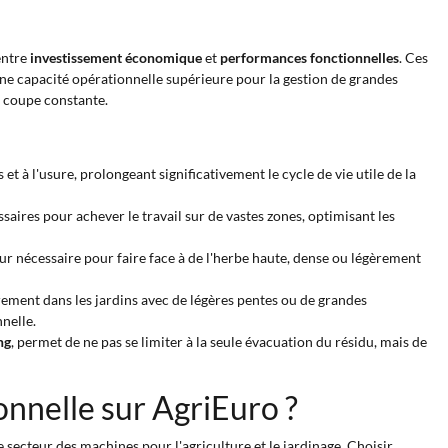
entre
investissement économique
et
performances fonctionnelles
. Ces
ne capacité opérationnelle supérieure pour la gestion de grandes
e coupe constante.
t à l'usure, prolongeant significativement le cycle de vie utile de la
aires pour achever le travail sur de vastes zones, optimisant les
r nécessaire pour faire face à de l'herbe haute, dense ou légèrement
èrement dans les jardins avec de légères pentes ou de grandes
nelle.
ng
, permet de ne pas se limiter à la seule évacuation du résidu, mais de
nnelle sur AgriEuro ?
e secteur des machines pour l'agriculture et le jardinage. Choisir