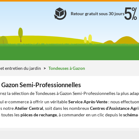
Retour gratuit sous 30 jours
et entretien du jardin
Tondeuses à Gazon
 Gazon Semi-Professionnelles
ez la sélection de Tondeuses à Gazon Semi-Professionnelles la plus adap
eul e-commerce à offrir un véritable
Service Après-Vente
: nous effectuon
ns notre
Atelier Central
, soit dans les nombreux
Centres d’Assistance Agr
 toutes les
pièces de rechange
, à commander en un clic depuis le
schéma 
1
1