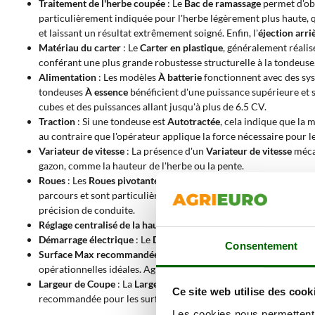
Traitement de l'herbe coupée
: Le
Bac de ramassage
permet d'obt
particulièrement indiquée pour l'herbe légèrement plus haute, qui
et laissant un résultat extrêmement soigné. Enfin, l'
éjection arri
Matériau du carter
: Le
Carter en plastique
, généralement réalis
conférant une plus grande robustesse structurelle à la tondeuse
Alimentation
: Les modèles
À batterie
fonctionnent avec des sys
tondeuses
À essence
bénéficient d'une puissance supérieure et
cubes et des puissances allant jusqu'à plus de 6.5 CV.
Traction
: Si une tondeuse est
Autotractée
, cela indique que la 
au contraire que l'opérateur applique la force nécessaire pour 
Variateur de vitesse
: La présence d'un
Variateur de vitesse
mécan
gazon, comme la hauteur de l'herbe ou la pente.
Roues
: Les
Roues pivotantes
améliorent significativement l'agili
parcours et sont particulièrement efficaces sur les modèles tra
précision de conduite.
Réglage centralisé de la hauteur de coupe
: permet de modifier l
Démarrage électrique
: Le
Démarrage électrique
facilite la mise
Consentement
Surface Max recommandée
: Cette donnée, qui varie de
130 à 2
opérationnelles idéales. AgriEuro fournit une donnée prudente 
Largeur de Coupe
: La
Largeur de Coupe
s'étend de
36 à plus de
Ce site web utilise des cook
recommandée pour les surfaces étendues, car elle est proportion
Les cookies nous permettent d