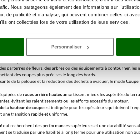
mi-professionnelle ?
rafic. Nous partageons également des informations sur l'utilisati
, de publicité et d'analyse, qui peuvent combiner celles-ci avec
choix approprié lorsqu'un modèle amateur ne satisfait plus aux exigences
ils ont collectées lors de votre utilisation de leurs services.
our l'entretien méticuleux de jardins de dimensions importantes. L'équilib
ndent régulièrement entre 130 et 2400 mètres carrés
.
 considérer les applications spécifiques suivantes :
Personnaliser
ondeuse
autotractée
avec une
largeur de coupe supérieure à 50 cm
optimise
e
s'avère pratique pour les zones moins entretenues, où la vitesse d'expuls
des parterres de fleurs, des arbres ou des équipements à contourner, les
mettant des coupes plus précises le long des bords.
 la santé de la pelouse et la réduction des déchets à évacuer, le mode
Coupe 
 équipées de
roues arrière hautes
amortissent mieux les aspérités du terr
pentes, évitant les ralentissements ou les efforts excessifs du moteur.
 de la hauteur de coupe
est indiquée pour les opérateurs qui doivent fré
t une transition rapide et uniforme.
né
qui recherchent des performances supérieures et une durabilité sans atte
ent se traduise par une fiabilité à long terme pour une utilisation non qu