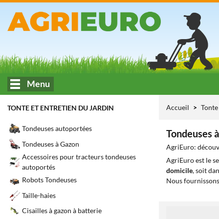
Menu
Accueil
Tonte 
TONTE ET ENTRETIEN DU JARDIN
Tondeuses autoportées
Tondeuses à
Tondeuses à Gazon
AgriEuro: découvr
Accessoires pour tracteurs tondeuses
AgriEuro est le s
autoportés
domicile
, soit da
Robots Tondeuses
Nous fournissons
Taille-haies
Cisailles à gazon à batterie
1