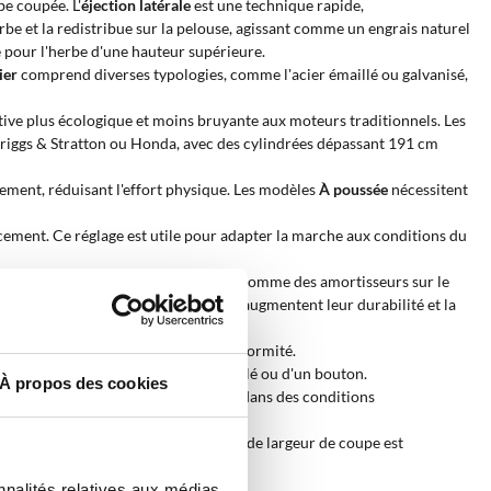
e coupée. L'
éjection latérale
est une technique rapide,
rbe et la redistribue sur la pelouse, agissant comme un engrais naturel
 pour l'herbe d'une hauteur supérieure.
ier
comprend diverses typologies, comme l'acier émaillé ou galvanisé,
tive plus écologique et moins bruyante aux moteurs traditionnels. Les
riggs & Stratton ou Honda, avec des cylindrées dépassant 191 cm
cement, réduisant l'effort physique. Les modèles
À poussée
nécessitent
ement. Ce réglage est utile pour adapter la marche aux conditions du
s. Les
Roues arrière hautes
agissent comme des amortisseurs sur le
souvent avec une finition galvanisée, augmentent leur durabilité et la
conomisant du temps et assurant l'uniformité.
classique grâce à l'utilisation d'une clé ou d'un bouton.
À propos des cookies
est capable de traiter régulièrement dans des conditions
s réels.
 passage de la tondeuse. Une plus grande largeur de coupe est
nnalités relatives aux médias