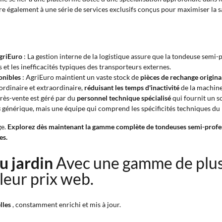
re également à une série de services exclusifs conçus pour maximiser la sa
AgriEuro
: La gestion interne de la logistique assure que la tondeuse semi
 et les inefficacités typiques des transporteurs externes.
onibles
: AgriEuro maintient un vaste stock de
pièces de rechange origina
ordinaire et extraordinaire,
réduisant les temps d'inactivité
de la machine
près-vente est géré par du
personnel technique spécialisé
qui fournit un s
s
générique, mais une équipe qui comprend les spécificités techniques du 
ge.
Explorez dès maintenant la gamme complète de tondeuses semi-profes
es.
du jardin
Avec une gamme de plu
leur prix web.
lles
, constamment enrichi et mis à jour.