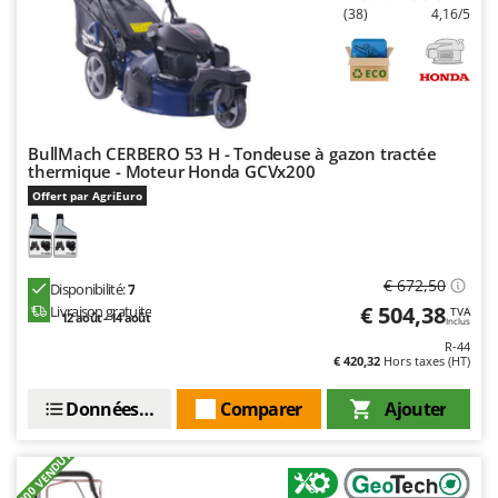
(38)
4,16/5
BullMach CERBERO 53 H - Tondeuse à gazon tractée
thermique - Moteur Honda GCVx200
Offert par AgriEuro
€ 672,50
Disponibilité:
7
€ 504,38
Livraison gratuite
TVA
12 août - 14 août
Inclus
R-44
€ 420,32
Hors taxes (HT)
Données techniques
Comparer
Ajouter
+2000 VENDUTI