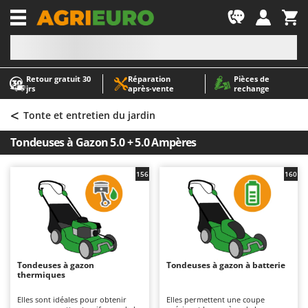
-1
Retour gratuit 30
Réparation
Pièces de
A
A
jrs
après‑vente
rechange
Abris de jardin
ABAC
<
Accessoires pour tracteurs tondeuses autoportés
AgriEuro Premium
Tonte et entretien du jardin
Aérateurs Scarificateurs pour gazon
AgriEuro TOP-LINE
Tondeuses à Gazon 5.0 + 5.0 Ampères
Arracheuses de pommes de terre pour tracteur
AGT
Aspirateurs - Balais Électriques
Aima
156
160
Aspirateurs à cendres
Airmec
Aspirateurs à feuilles sur roues
AL-KO
Aspirateurs de piscine
ALA 2000
Aspirateurs Multifonctions
Alce
Tondeuses à gazon
Tondeuses à gazon à batterie
thermiques
Atomiseurs agricoles pour tracteurs
Alpina
Atomiseurs pour traitements
Ama
Elles sont idéales pour obtenir
Elles permettent une coupe