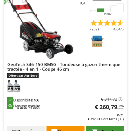
8,9
Hobby
(282)
4,64/5
GeoTech S46-150 BMSG - Tondeuse à gazon thermique
tractée - 4 en 1 - Coupe 46 cm
Offert par AgriEuro
€ 347,72
Disponibilité:
166
€ 260,79
Livraison gratuite
TVA
12 août - 14 août
Inclus
R-21
€ 217,33
Hors taxes (HT)