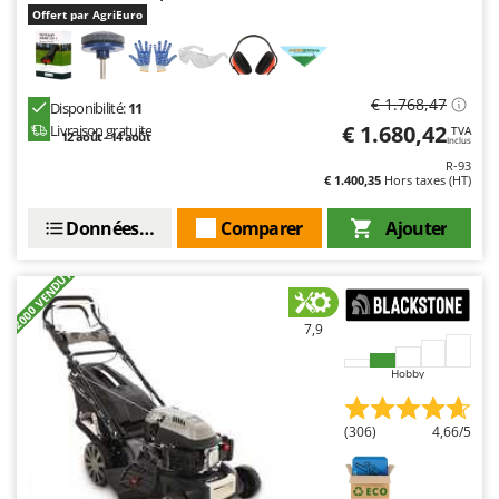
Offert par AgriEuro
€ 1.768,47
Disponibilité:
11
€ 1.680,42
Livraison gratuite
TVA
12 août - 14 août
Inclus
R-93
€ 1.400,35
Hors taxes (HT)
Données techniques
Comparer
Ajouter
+2000 VENDUTI
7,9
Hobby
(306)
4,66/5