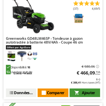
Troy-Bilt
(37)
4,69/5
U
Udor
Unger
V
Verdemax
Greenworks GD48LM46SP - Tondeuse à gazon
autotractée à batterie 48V/4Ah - Coupe 46 cm
Vesco
Offert par AgriEuro
Volpi
W
Waldner
€ 580,06
Disponibilité:
16
€ 466,09
Weber
Livraison gratuite
TVA
12 août - 14 août
Inclus
WIDU
R-0
€ 388,41
Hors taxes (HT)
Wiper EcoRobot
Données techniques
Comparer
Ajouter
Wolf Garten
Wortex