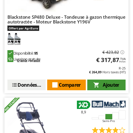
Blackstone SP480 Deluxe - Tondeuse à gazon thermique
autotractée - Moteur Blackstone Y196V
Offert par AgriEuro
€ 423,82
Disponibilité:
95
€ 317,87
Livraison gratuite
TVA
12 août - 14 août
Inclus
R-25
€ 264,89
Hors taxes (HT)
Données techniques
Comparer
Ajouter
+400 VENDUTI
8,9
Semi-Pro