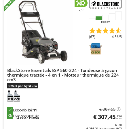
+400 VENDUTI
Worx
7,9
Y
Yard Force
Hobby
Z
Zanon
(67)
4,56/5
Zephir
ZGrills
Zodiac
Zomax
BlackStone Essentials ESP 560-224 - Tondeuse à gazon
thermique tractée - 4 en 1 - Motteur thermique de 224
cm3
Offert par AgriEuro
€ 387,55
Disponibilité:
11
€ 307,45
Livraison gratuite
TVA
12 août - 14 août
Inclus
R-30
€ 256,21
Hors taxes (HT)