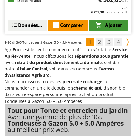
12 août - 14 août
Inclus
R-23
€ 252,38
Hors taxes (HT)
Données techniques
Comparer
Ajouter
1
2
3
4
1-20
di 365 Tondeuses à Gazon 5.0 + 5.0 Ampères
AgriEuro est le seul e-commerce à offrir un véritable
Service
Après-Vente
: nous effectuons les
réparations sous garantie
avec
retrait du produit directement à domicile
, soit dans
notre
Atelier Central
, soit dans les nombreux
Centres
d’Assistance AgriEuro
.
Nous fournissons toutes les
pièces de rechange
, à
commander en un clic depuis le
schéma éclaté
, disponible
dans votre espace personnel après l’achat du produit.
Tondeuses à Gazon 5.0 + 5.0 Ampères
Tout pour Tonte et entretien du jardin
Avec une gamme de plus de 365
Tondeuses à Gazon 5.0 + 5.0 Ampères
au meilleur prix web.