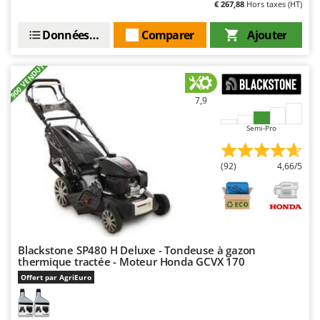
€ 267,88
Hors taxes (HT)
Oriental Koshin
Outdoorchef
Données techniques
Comparer
Ajouter
P
+900 VENDUTI
Palazzetti
Palumbo Pavi
7,9
Partisani
Semi-Pro
Paterlini
Philips
(92)
4,66/5
Pramac
Prismafood
R
R.G.V.
Blackstone SP480 H Deluxe - Tondeuse à gazon
thermique tractée - Moteur Honda GCVX 170
Rato
Offert par AgriEuro
Reber
Redback