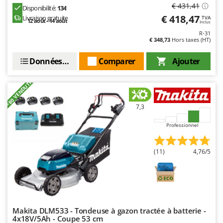
€ 431,41
Disponibilité:
134
€ 418,47
Livraison gratuite
TVA
12 août - 14 août
Inclus
R-31
€ 348,73
Hors taxes (HT)
Données techniques
Comparer
Ajouter
+80 VENDUTI
7,3
Professionnel
(11)
4,76/5
Makita DLM533 - Tondeuse à gazon tractée à batterie -
4x18V/5Ah - Coupe 53 cm