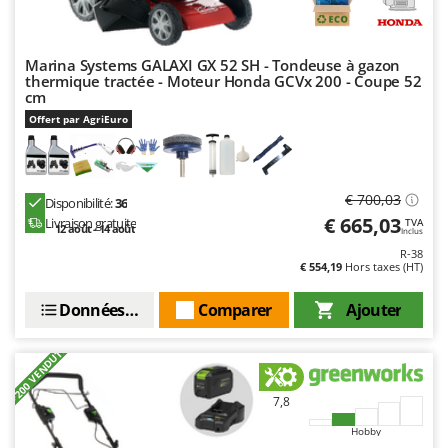
Stiga
Stocker
Marina Systems GALAXI GX 52 SH - Tondeuse à gazon
Sunseeker
thermique tractée - Moteur Honda GCVx 200 - Coupe 52
cm
T
Offert par AgriEuro
Tecla
TecnoGen
Tellarini Pompe
€ 700,03
Disponibilité:
36
Telwin
€ 665,03
Livraison gratuite
TVA
12 août - 14 août
Inclus
Tenco
R-38
€ 554,19
Hors taxes (HT)
Tineco
Titania
Données techniques
Comparer
Ajouter
Tornado
+200 VENDUTI
Tre Spade
Trev - Abrek - TecnoVIR
7,8
Trotec
Hobby