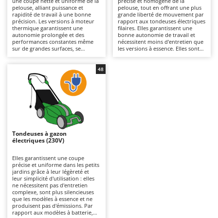
une coupe nette et uniforme de la
précise et homogène de la
Autolaveuses
Ambrogio Robot
pelouse, alliant puissance et
pelouse, tout en offrant une plus
rapidité de travail à une bonne
grande liberté de mouvement par
Autres produits
Annovi Reverberi
précision. Les versions à moteur
rapport aux tondeuses électriques
thermique garantissent une
filaires. Elles garantissent une
autonomie prolongée et des
bonne autonomie de travail et
ANTHBOT
performances constantes même
nécessitent moins d'entretien que
B
sur de grandes surfaces, se
les versions à essence. Elles sont
Balayeuses
Archman
distinguant des modèles
plus silencieuses et écologiques, ce
électriques ou à batterie par leur
qui les rend également adaptées
Bancs de scie pour le bois - Scies à bûches
Arco
puissance supérieure et leur
aux environnements résidentiels.
48
capacité à affronter une herbe
Pour maintenir leur efficacité, il
Barbecues
Ardes
plus dense. Pour les maintenir
suffit de vérifier régulièrement les
efficaces, il est nécessaire de
lames et de ne pas oublier de
Bennes pour tracteur
Argo
contrôler régulièrement le filtre à
recharger les batteries après
air, l’huile et les bougies.
utilisation et pendant les périodes
Brosses pour sols extérieurs
Ariete
où la machine n'est pas utilisée.
Brouettes à moteur
Artus
Tondeuses à gazon
Broyeurs à axe horizontal pour tracteur
Attila
électriques (230V)
Broyeurs de branches et végétaux
Ausonia
Elles garantissent une coupe
précise et uniforme dans les petits
Butteurs pour tracteur
Awelco
jardins grâce à leur légèreté et
leur simplicité d'utilisation : elles
ne nécessitent pas d'entretien
C
B
complexe, sont plus silencieuses
Chargeurs de batterie - Démarreurs
Baesso
que les modèles à essence et ne
produisent pas d'émissions. Par
Charrues pour tracteur
Bahco
rapport aux modèles à batterie,