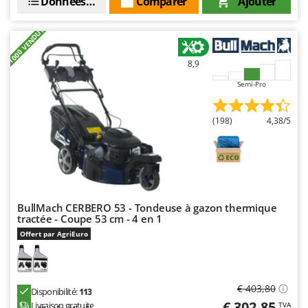
Données techniques
Comparer
Ajouter
+1000 VENDUTI
8,9
Semi-Pro
(198)
4,38/5
BullMach CERBERO 53 - Tondeuse à gazon thermique
tractée - Coupe 53 cm - 4 en 1
Offert par AgriEuro
€ 403,80
Disponibilité:
113
€ 302,85
Livraison gratuite
TVA