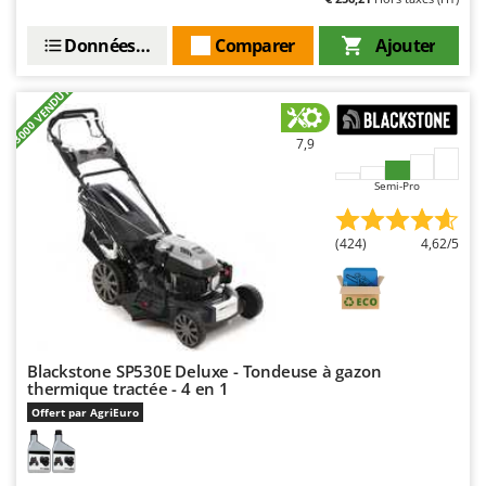
Données techniques
Comparer
Ajouter
+3000 VENDUTI
7,9
Semi-Pro
(424)
4,62/5
Blackstone SP530E Deluxe - Tondeuse à gazon
thermique tractée - 4 en 1
Offert par AgriEuro