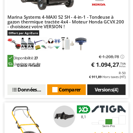
Tondeuses autoportées
Lampacrescia - MGM
Tondeuses débroussailleuses thermiques
Landxcape
Marina Systems 4-MAXI 52 SH - 4-in-1 - Tondeuse à
Trancheuses
LAR Casalinghi
gazon thermique tractée 4x4 - Moteur Honda GCVX 200
- choisissez votre VERSION !
Trancheuses de sol
Lavor
Offert par AgriEuro
Transpalettes
Linea VZ
Treuils de débardage
Lisam
Tronçonneuses
Lotusgrill
€ 1.208,78
Disponibilité:
27
€ 1.094,27
Livraison gratuite
TVA
12 août - 14 août
Inclus
V
M
Vêtements de Sécurité
R-50
M.A.I.BO.
€ 911,89
Hors taxes (HT)
Vibroculteurs à tracteur
Macom
Données techniques
Comparer
Versions(4)
Macte Ovens
Makita
MAMMAMIA
8,1
Marcato
Semi-Pro
Marina Systems