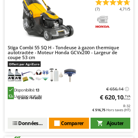
Master
(7)
4,71/5
Mastercook
Masterpro
McCulloch
MCH
Stiga Combi 55 SQ H - Tondeuse à gazon thermique
Michelin
autotractée - Moteur Honda GCVx200 - Largeur de
coupe 53 cm
Mille
Offert par AgriEuro
Minox
Mockmill
More than chef
€ 656,14
Disponibilité:
13
MOSA
€ 620,10
Livraison gratuite
TVA
12 août - 14 août
Inclus
MOVA
R-32
€ 516,75
Hors taxes (HT)
Mowox
Données techniques
Comparer
Ajouter
MTD