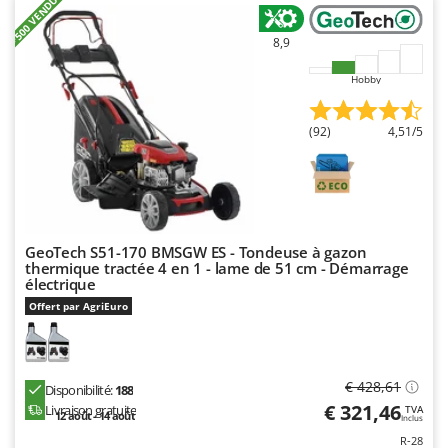
+500 VENDUTI
N
New O.M.R.A.
Nilfisk
8,9
Ninja
Hobby
Novatec
Novital
(92)
4,51/5
NuAir
NuovaFac
O
Officine Savioli
GeoTech S51-170 BMSGW ES - Tondeuse à gazon
thermique tractée 4 en 1 - lame de 51 cm - Démarrage
Oliviero
électrique
Offert par AgriEuro
Olix
OMA
Omas
€ 428,61
Disponibilité:
188
Ompagrill
€ 321,46
Livraison gratuite
TVA
12 août - 14 août
Inclus
Ooni
R-28