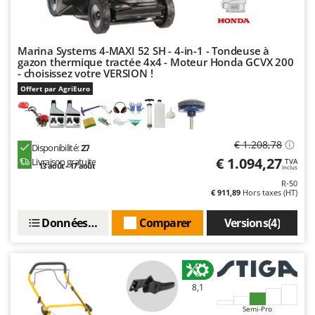
Tondeuses autoportées
Lampacrescia - MGM
Tondeuses débroussailleuses thermiques
Landxcape
Trancheuses
LAR Casalinghi
Marina Systems 4-MAXI 52 SH - 4-in-1 - Tondeuse à
gazon thermique tractée 4x4 - Moteur Honda GCVX 200
Trancheuses de sol
Lavor
- choisissez votre VERSION !
Transpalettes
Offert par AgriEuro
Linea VZ
Treuils de débardage
Lisam
Tronçonneuses
Lotusgrill
€ 1.208,78
Disponibilité:
27
V
€ 1.094,27
Livraison gratuite
TVA
M
13 août - 17 août
Inclus
Vêtements de Sécurité
M.A.I.BO.
R-50
Vibroculteurs à tracteur
€ 911,89
Hors taxes (HT)
Macom
Macte Ovens
Données techniques
Comparer
Versions(4)
Makita
MAMMAMIA
Marcato
8,1
Marina Systems
Semi-Pro