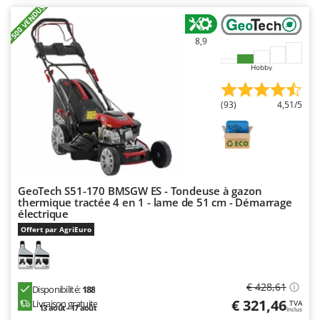
N
New O.M.R.A.
+500 VENDUS
Nilfisk
8,9
Ninja
Hobby
Novatec
Novital
(93)
4,51/5
NuAir
NuovaFac
O
Officine Savioli
GeoTech S51-170 BMSGW ES - Tondeuse à gazon
Oliviero
thermique tractée 4 en 1 - lame de 51 cm - Démarrage
électrique
Olix
Offert par AgriEuro
OMA
Omas
Ompagrill
€ 428,61
Disponibilité:
188
€ 321,46
Livraison gratuite
TVA
Ooni
13 août - 17 août
Inclus