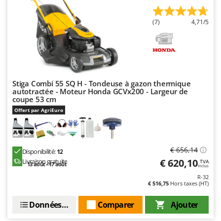
Master
Mastercook
(7)
4,71/5
Masterpro
McCulloch
MCH
Michelin
Stiga Combi 55 SQ H - Tondeuse à gazon thermique
autotractée - Moteur Honda GCVx200 - Largeur de
Mille
coupe 53 cm
Minox
Offert par AgriEuro
Mockmill
More than chef
€ 656,14
Disponibilité:
12
MOSA
€ 620,10
Livraison gratuite
TVA
13 août - 17 août
Inclus
MOVA
R-32
Mowox
€ 516,75
Hors taxes (HT)
MTD
Données techniques
Comparer
Ajouter