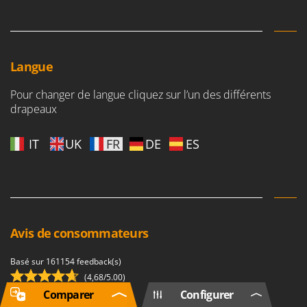
Langue
Pour changer de langue cliquez sur l’un des différents
drapeaux
IT
UK
FR
DE
ES
Avis de consommateurs
Basé sur 161154 feedback(s)
(4,68/5.00)
Consulter tous les avis
Comparer
Configurer