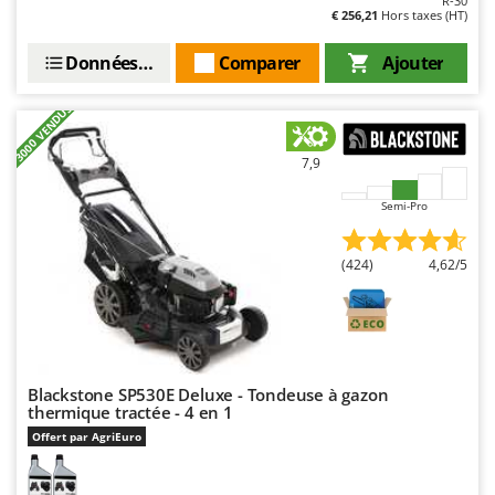
R-30
€ 256,21
Hors taxes (HT)
Données techniques
Comparer
Ajouter
+3000 VENDUS
7,9
Semi-Pro
(424)
4,62/5
Blackstone SP530E Deluxe - Tondeuse à gazon
thermique tractée - 4 en 1
Offert par AgriEuro