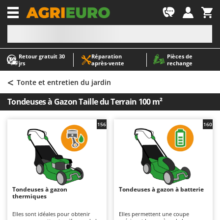
-1
Retour gratuit 30
Réparation
Pièces de
A
A
jrs
après‑vente
rechange
Abris de jardin
ABAC
<
Accessoires pour tracteurs tondeuses autoportés
AgriEuro Premium
Tonte et entretien du jardin
Aérateurs Scarificateurs pour gazon
AgriEuro TOP-LINE
Tondeuses à Gazon Taille du Terrain 100 m²
Arracheuses de pommes de terre pour tracteur
AGT
Aspirateurs - Balais Électriques
Aima
156
160
Aspirateurs à cendres
Airmec
Aspirateurs à feuilles sur roues
AL-KO
Aspirateurs de piscine
ALA 2000
Aspirateurs Multifonctions
Alce
Tondeuses à gazon
Tondeuses à gazon à batterie
thermiques
Atomiseurs agricoles pour tracteurs
Alpina
Atomiseurs pour traitements
Ama
Elles sont idéales pour obtenir
Elles permettent une coupe