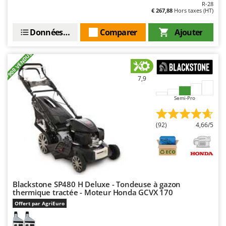
R-28
Oriental Koshin
€ 267,88
Hors taxes (HT)
Outdoorchef
Données techniques
Comparer
Ajouter
P
Palazzetti
+900 VENDUS
Palumbo Pavi
7,9
Partisani
Paterlini
Semi-Pro
Philips
(92)
4,66/5
Pramac
Prismafood
R
R.G.V.
Blackstone SP480 H Deluxe - Tondeuse à gazon
Rato
thermique tractée - Moteur Honda GCVX 170
Reber
Offert par AgriEuro
Redback