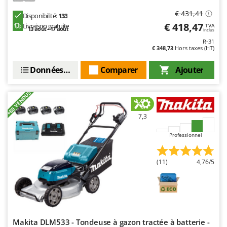
€ 431,41
Disponibilité:
133
€ 418,47
Livraison gratuite
TVA
13 août - 17 août
Inclus
R-31
€ 348,73
Hors taxes (HT)
Données techniques
Comparer
Ajouter
+80 VENDUS
7,3
Professionnel
(11)
4,76/5
Makita DLM533 - Tondeuse à gazon tractée à batterie -