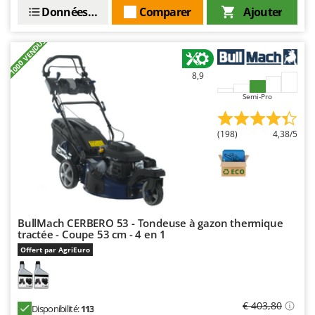
Données techniques
Comparer
Ajouter
+1000 VENDUS
8,9
Semi-Pro
(198)
4,38/5
BullMach CERBERO 53 - Tondeuse à gazon thermique
tractée - Coupe 53 cm - 4 en 1
Offert par AgriEuro
€ 403,80
Disponibilité:
113