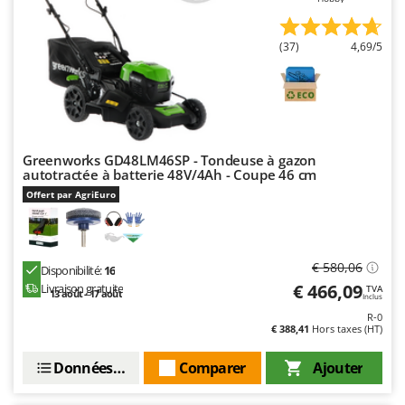
Troy-Bilt
(37)
4,69/5
U
Udor
Unger
V
Verdemax
Greenworks GD48LM46SP - Tondeuse à gazon
Vesco
autotractée à batterie 48V/4Ah - Coupe 46 cm
Volpi
Offert par AgriEuro
W
Waldner
€ 580,06
Disponibilité:
16
Weber
€ 466,09
Livraison gratuite
TVA
13 août - 17 août
Inclus
WIDU
R-0
Wiper EcoRobot
€ 388,41
Hors taxes (HT)
Wolf Garten
Données techniques
Comparer
Ajouter
Wortex