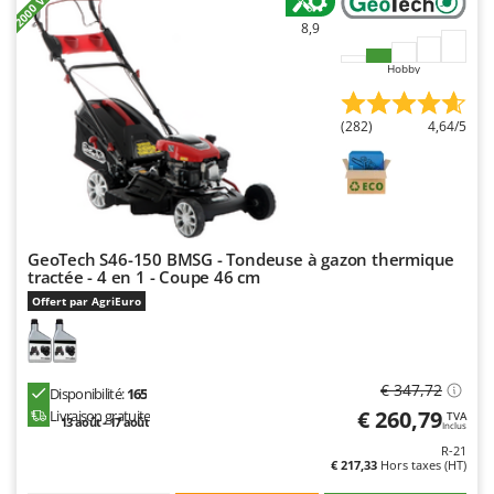
8,9
Hobby
(282)
4,64/5
GeoTech S46-150 BMSG - Tondeuse à gazon thermique
tractée - 4 en 1 - Coupe 46 cm
Offert par AgriEuro
€ 347,72
Disponibilité:
165
€ 260,79
Livraison gratuite
TVA
13 août - 17 août
Inclus
R-21
€ 217,33
Hors taxes (HT)