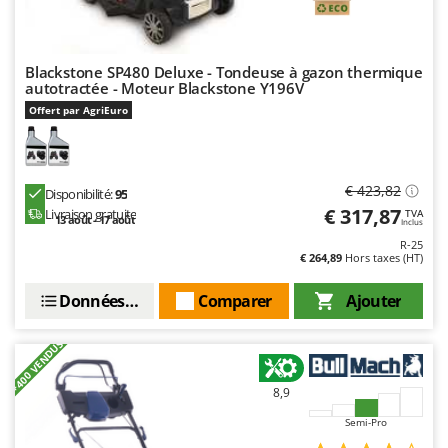
Blackstone SP480 Deluxe - Tondeuse à gazon thermique
autotractée - Moteur Blackstone Y196V
Offert par AgriEuro
€ 423,82
Disponibilité:
95
€ 317,87
Livraison gratuite
TVA
13 août - 17 août
Inclus
R-25
€ 264,89
Hors taxes (HT)
Données techniques
Comparer
Ajouter
+400 VENDUS
8,9
Semi-Pro