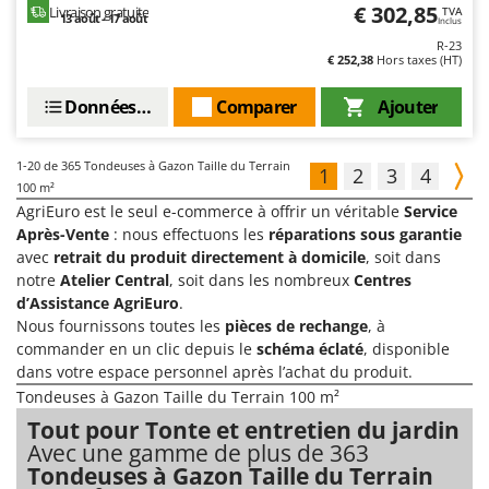
€ 302,85
Livraison gratuite
TVA
13 août - 17 août
Inclus
R-23
€ 252,38
Hors taxes (HT)
Données techniques
Comparer
Ajouter
1-20
de 365 Tondeuses à Gazon Taille du Terrain
1
2
3
4
100 m²
AgriEuro est le seul e-commerce à offrir un véritable
Service
Après-Vente
: nous effectuons les
réparations sous garantie
avec
retrait du produit directement à domicile
, soit dans
notre
Atelier Central
, soit dans les nombreux
Centres
d’Assistance AgriEuro
.
Nous fournissons toutes les
pièces de rechange
, à
commander en un clic depuis le
schéma éclaté
, disponible
dans votre espace personnel après l’achat du produit.
Tondeuses à Gazon Taille du Terrain 100 m²
Tout pour Tonte et entretien du jardin
Avec une gamme de plus de 363
Tondeuses à Gazon Taille du Terrain