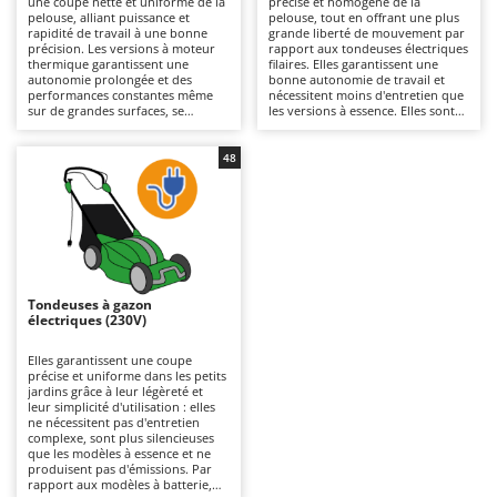
une coupe nette et uniforme de la
précise et homogène de la
Autolaveuses
Ambrogio Robot
pelouse, alliant puissance et
pelouse, tout en offrant une plus
rapidité de travail à une bonne
grande liberté de mouvement par
Autres produits
Annovi Reverberi
précision. Les versions à moteur
rapport aux tondeuses électriques
thermique garantissent une
filaires. Elles garantissent une
autonomie prolongée et des
bonne autonomie de travail et
ANTHBOT
performances constantes même
nécessitent moins d'entretien que
B
sur de grandes surfaces, se
les versions à essence. Elles sont
Balayeuses
Archman
distinguant des modèles
plus silencieuses et écologiques, ce
électriques ou à batterie par leur
qui les rend également adaptées
Bancs de scie pour le bois - Scies à bûches
Arco
puissance supérieure et leur
aux environnements résidentiels.
48
capacité à affronter une herbe
Pour maintenir leur efficacité, il
Barbecues
Ardes
plus dense. Pour les maintenir
suffit de vérifier régulièrement les
efficaces, il est nécessaire de
lames et de ne pas oublier de
Bennes pour tracteur
Argo
contrôler régulièrement le filtre à
recharger les batteries après
air, l’huile et les bougies.
utilisation et pendant les périodes
Brosses pour sols extérieurs
Ariete
où la machine n'est pas utilisée.
Brouettes à moteur
Artus
Tondeuses à gazon
Broyeurs à axe horizontal pour tracteur
Attila
électriques (230V)
Broyeurs de branches et végétaux
Ausonia
Elles garantissent une coupe
précise et uniforme dans les petits
Butteurs pour tracteur
Awelco
jardins grâce à leur légèreté et
leur simplicité d'utilisation : elles
ne nécessitent pas d'entretien
C
B
complexe, sont plus silencieuses
Chargeurs de batterie - Démarreurs
Baesso
que les modèles à essence et ne
produisent pas d'émissions. Par
Charrues pour tracteur
Bahco
rapport aux modèles à batterie,