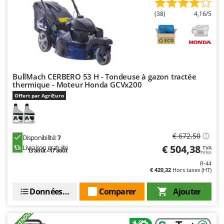
(38)
4,16/5
BullMach CERBERO 53 H - Tondeuse à gazon tractée
thermique - Moteur Honda GCVx200
Offert par AgriEuro
€ 672,50
Disponibilité:
7
€ 504,38
Livraison gratuite
TVA
13 août - 17 août
Inclus
R-44
€ 420,32
Hors taxes (HT)
Données techniques
Comparer
Ajouter
+2000 VENDUS