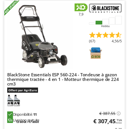
+400 VENDUS
Worx
Y
7,9
Yard Force
Hobby
Z
Zanon
(67)
4,56/5
Zephir
ZGrills
Zodiac
Zomax
BlackStone Essentials ESP 560-224 - Tondeuse à gazon
thermique tractée - 4 en 1 - Motteur thermique de 224
cm3
Offert par AgriEuro
€ 387,55
Disponibilité:
11
€ 307,45
Livraison gratuite
TVA
13 août - 17 août
Inclus