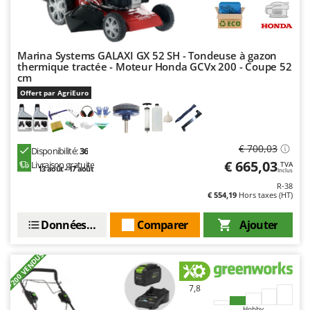
Stiga
Stocker
Sunseeker
Marina Systems GALAXI GX 52 SH - Tondeuse à gazon
thermique tractée - Moteur Honda GCVx 200 - Coupe 52
cm
T
Tecla
Offert par AgriEuro
TecnoGen
Tellarini Pompe
€ 700,03
Disponibilité:
36
Telwin
€ 665,03
Livraison gratuite
TVA
13 août - 17 août
Tenco
Inclus
R-38
Tineco
€ 554,19
Hors taxes (HT)
Titania
Données techniques
Comparer
Ajouter
Tornado
Tre Spade
+200 VENDUS
Trev - Abrek - TecnoVIR
7,8
Trotec
Hobby