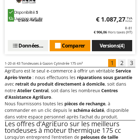
Disponibilité:
5
€ 1.087,27
Livraison gratuite
TVA
12 août - 14 août
Inclus
R-81
€ 906,06
Hors taxes (HT)
Données techniques
Comparer
Versions(4)
1
2
3
1-20
di 43 Tondeuses à Gazon Cylindrée 175 cm³
AgriEuro est le seul e-commerce à offrir un véritable
Service
Après-Vente
: nous effectuons les
réparations sous garantie
avec
retrait du produit directement à domicile
, soit dans
notre
Atelier Central
, soit dans les nombreux
Centres
d’Assistance AgriEuro
.
Nous fournissons toutes les
pièces de rechange
, à
commander en un clic depuis le
schéma éclaté
, disponible
dans votre espace personnel après l’achat du produit.
Les offres d’AgriEuro sur les meilleurs
tondeuses à moteur thermique 175 cc
Lorsqu’on entreprend l’entretien de
pelouses de taille