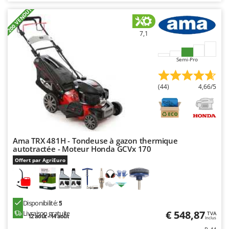
Worx
+200 VENDUTI
Y
Yard Force
7,1
Z
Semi-Pro
Zanon
Zephir
(44)
4,66/5
ZGrills
Zodiac
Zomax
Ama TRX 481H - Tondeuse à gazon thermique
autotractée - Moteur Honda GCVx 170
Offert par AgriEuro
Disponibilité:
5
€ 548,87
Livraison gratuite
TVA
12 août - 14 août
Inclus