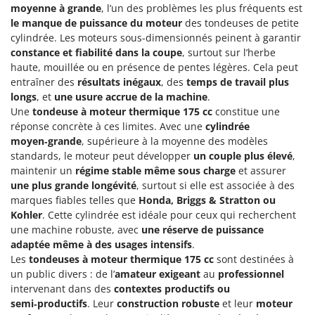
moyenne à grande
, l’un des problèmes les plus fréquents est
le manque de puissance du moteur
des tondeuses de petite
cylindrée. Les moteurs sous-dimensionnés peinent à garantir
constance et fiabilité dans la coupe
, surtout sur l’herbe
haute, mouillée ou en présence de pentes légères. Cela peut
entraîner des
résultats inégaux
, des
temps de travail plus
longs
, et
une usure accrue de la machine
.
Une
tondeuse à moteur thermique 175 cc
constitue une
réponse concrète à ces limites. Avec une
cylindrée
moyen‑grande
, supérieure à la moyenne des modèles
standards, le moteur peut développer
un couple plus élevé
,
maintenir un
régime stable même sous charge
et assurer
une plus grande longévité
, surtout si elle est associée à des
marques fiables telles que
Honda, Briggs & Stratton ou
Kohler
. Cette cylindrée est idéale pour ceux qui recherchent
une machine robuste, avec
une réserve de puissance
adaptée même à des usages intensifs
.
Les
tondeuses à moteur thermique 175 cc
sont destinées à
un public divers : de l’
amateur exigeant
au
professionnel
intervenant dans des
contextes productifs ou
semi‑productifs
. Leur
construction robuste
et leur
moteur