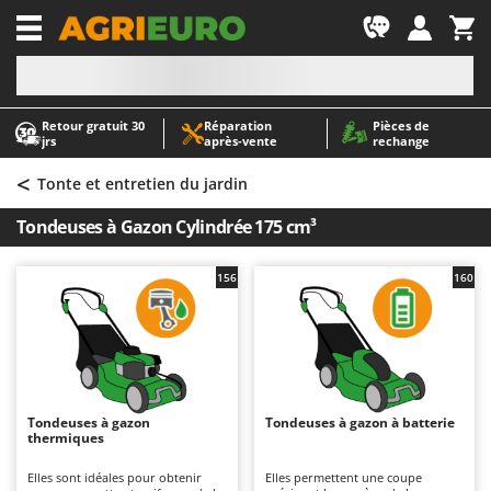
-1
Retour gratuit 30
Réparation
Pièces de
A
A
jrs
après‑vente
rechange
Abris de jardin
ABAC
<
Accessoires pour tracteurs tondeuses autoportés
AgriEuro Premium
Tonte et entretien du jardin
Aérateurs Scarificateurs pour gazon
AgriEuro TOP-LINE
Tondeuses à Gazon Cylindrée 175 cm³
Arracheuses de pommes de terre pour tracteur
AGT
Aspirateurs - Balais Électriques
Aima
156
160
Aspirateurs à cendres
Airmec
Aspirateurs à feuilles sur roues
AL-KO
Aspirateurs de piscine
ALA 2000
Aspirateurs Multifonctions
Alce
Tondeuses à gazon
Tondeuses à gazon à batterie
thermiques
Atomiseurs agricoles pour tracteurs
Alpina
Atomiseurs pour traitements
Ama
Elles sont idéales pour obtenir
Elles permettent une coupe