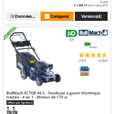
R-289
Oriental Koshin
€ 1.999,17
Hors taxes (HT)
Outdoorchef
Données techniques
Comparer
Versions(4)
P
Palazzetti
+1000 VENDUTI
Palumbo Pavi
8,9
Partisani
Hobby
Paterlini
Philips
(147)
4,56/5
Pramac
Prismafood
R
R.G.V.
BullMach ECTOR 46 S - Tondeuse à gazon thermique
Rato
tractée - 4 en 1 - Moteur de 170 cc
Reber
Offert par AgriEuro
Redback