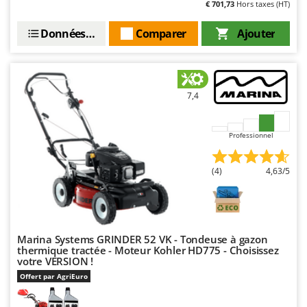
€ 701,73
Hors taxes (HT)
Données techniques
Comparer
Ajouter
7,4
Professionnel
(4)
4,63/5
Marina Systems GRINDER 52 VK - Tondeuse à gazon
thermique tractée - Moteur Kohler HD775 - Choisissez
votre VERSION !
Offert par AgriEuro