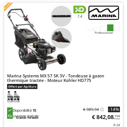
PROMO
7,4
Professionnel
Marina Systems MX 57 SK 3V - Tondeuse à gazon
thermique tractée - Moteur Kohler HD775
Offert par AgriEuro
-14%
€ 989,94
Disponibilité:
15
€ 842,08
Livraison gratuite
TVA
12 août - 14 août
Inclus
R-24