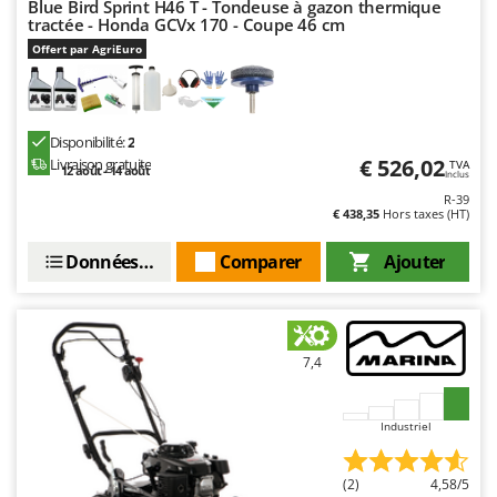
Blue Bird Sprint H46 T - Tondeuse à gazon thermique
tractée - Honda GCVx 170 - Coupe 46 cm
Offert par AgriEuro
Disponibilité:
2
€ 526,02
Livraison gratuite
TVA
12 août - 14 août
Inclus
R-39
€ 438,35
Hors taxes (HT)
Données techniques
Comparer
Ajouter
7,4
Industriel
(2)
4,58/5