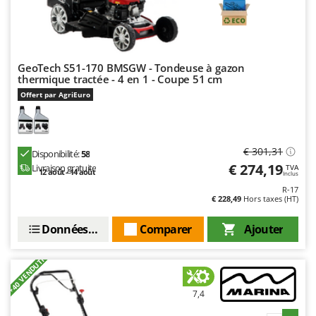
Stiga
Stocker
Sunseeker
GeoTech S51-170 BMSGW - Tondeuse à gazon
thermique tractée - 4 en 1 - Coupe 51 cm
T
Tecla
Offert par AgriEuro
TecnoGen
Tellarini Pompe
€ 301,31
Disponibilité:
58
Telwin
€ 274,19
Livraison gratuite
TVA
12 août - 14 août
Tenco
Inclus
R-17
Tineco
€ 228,49
Hors taxes (HT)
Titania
Données techniques
Comparer
Ajouter
Tornado
Tre Spade
+40 VENDUTI
Trev - Abrek - TecnoVIR
7,4
Trotec