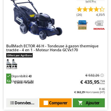
Semi-Pro
(26)
4,35/5
BullMach ECTOR 46 H - Tondeuse à gazon thermique
tractée - 4 en 1 - Moteur Honda GCVx170
Offert par AgriEuro
€ 532,26
Disponibilité:
43
€ 435,95
Livraison gratuite
TVA
12 août - 14 août
Inclus
R-46
€ 363,29
Hors taxes (HT)
Données techniques
Comparer
Ajouter