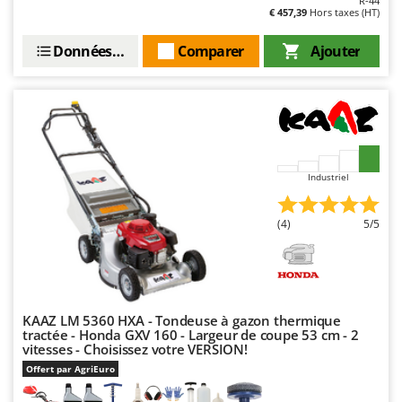
R-44
€ 457,39
Hors taxes (HT)
Données techniques
Comparer
Ajouter
Industriel
(4)
5/5
KAAZ LM 5360 HXA - Tondeuse à gazon thermique
tractée - Honda GXV 160 - Largeur de coupe 53 cm - 2
vitesses - Choisissez votre VERSION!
Offert par AgriEuro