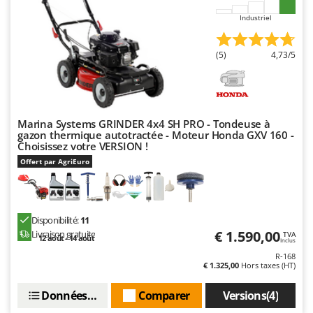
Troy-Bilt
Industriel
U
Udor
(5)
4,73/5
Unger
V
Verdemax
Marina Systems GRINDER 4x4 SH PRO - Tondeuse à
Vesco
gazon thermique autotractée - Moteur Honda GXV 160 -
Choisissez votre VERSION !
Volpi
Offert par AgriEuro
W
Waldner
Weber
Disponibilité:
11
€ 1.590,00
WIDU
Livraison gratuite
TVA
12 août - 14 août
Inclus
Wiper EcoRobot
R-168
€ 1.325,00
Hors taxes (HT)
Wolf Garten
Données techniques
Comparer
Versions(4)
Wortex