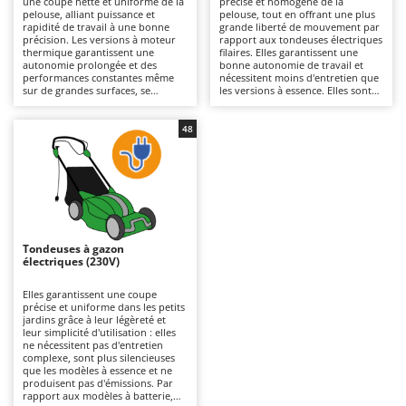
une coupe nette et uniforme de la
précise et homogène de la
Autolaveuses
Ambrogio Robot
pelouse, alliant puissance et
pelouse, tout en offrant une plus
rapidité de travail à une bonne
grande liberté de mouvement par
Autres produits
Annovi Reverberi
précision. Les versions à moteur
rapport aux tondeuses électriques
thermique garantissent une
filaires. Elles garantissent une
autonomie prolongée et des
bonne autonomie de travail et
ANTHBOT
performances constantes même
nécessitent moins d'entretien que
B
sur de grandes surfaces, se
les versions à essence. Elles sont
Balayeuses
Archman
distinguant des modèles
plus silencieuses et écologiques, ce
électriques ou à batterie par leur
qui les rend également adaptées
Bancs de scie pour le bois - Scies à bûches
Arco
puissance supérieure et leur
aux environnements résidentiels.
48
capacité à affronter une herbe
Pour maintenir leur efficacité, il
Barbecues
Ardes
plus dense. Pour les maintenir
suffit de vérifier régulièrement les
efficaces, il est nécessaire de
lames et de ne pas oublier de
Bennes pour tracteur
Argo
contrôler régulièrement le filtre à
recharger les batteries après
air, l’huile et les bougies.
utilisation et pendant les périodes
Brosses pour sols extérieurs
Ariete
où la machine n'est pas utilisée.
Brouettes à moteur
Artus
Tondeuses à gazon
Broyeurs à axe horizontal pour tracteur
Attila
électriques (230V)
Broyeurs de branches et végétaux
Ausonia
Elles garantissent une coupe
précise et uniforme dans les petits
Butteurs pour tracteur
Awelco
jardins grâce à leur légèreté et
leur simplicité d'utilisation : elles
ne nécessitent pas d'entretien
C
B
complexe, sont plus silencieuses
Chargeurs de batterie - Démarreurs
Baesso
que les modèles à essence et ne
produisent pas d'émissions. Par
Charrues pour tracteur
Bahco
rapport aux modèles à batterie,