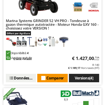
Marina Systems GRINDER 52 VH PRO - Tondeuse à
gazon thermique autotractée - Moteur Honda GXV 160 -
choisissez votre VERSION !
Offert par AgriEuro
Disponibilité:
4
€ 1.427,00
Livraison gratuite
TVA
12 août - 14 août
Inclus
R-140
€ 1.189,17
Hors taxes (HT)
Données techniques
Comparer
Versions(4)
+200 VENDUTI
8,9