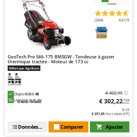
Master
Hobby
Mastercook
(264)
4,61/5
Masterpro
McCulloch
MCH
Michelin
GeoTech Pro S46-175 BMSGW - Tondeuse à gazon
Mille
thermique tractée - Moteur de 173 cc
Minox
Offert par AgriEuro
Mockmill
More than chef
€ 402,95
Disponibilité:
46
MOSA
€ 302,22
Livraison gratuite
TVA
12 août - 14 août
Inclus
MOVA
R-25
Mowox
€ 251,85
Hors taxes (HT)
MTD
Données techniques
Comparer
Ajouter