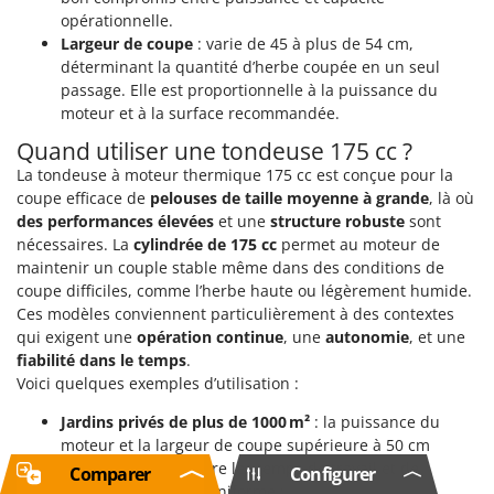
opérationnelle.
Largeur de coupe
: varie de 45 à plus de 54 cm,
déterminant la quantité d’herbe coupée en un seul
passage. Elle est proportionnelle à la puissance du
moteur et à la surface recommandée.
Quand utiliser une tondeuse 175 cc ?
La tondeuse à moteur thermique 175 cc est conçue pour la
coupe efficace de
pelouses de taille moyenne à grande
, là où
des performances élevées
et une
structure robuste
sont
nécessaires. La
cylindrée de 175 cc
permet au moteur de
maintenir un couple stable même dans des conditions de
coupe difficiles, comme l’herbe haute ou légèrement humide.
Ces modèles conviennent particulièrement à des contextes
qui exigent une
opération continue
, une
autonomie
, et une
fiabilité dans le temps
.
Voici quelques exemples d’utilisation :
Jardins privés de plus de 1000 m²
: la puissance du
moteur et la largeur de coupe supérieure à 50 cm
permettent de réduire les temps de travail et de
Comparer
Configurer
garantir une coupe uniforme ;