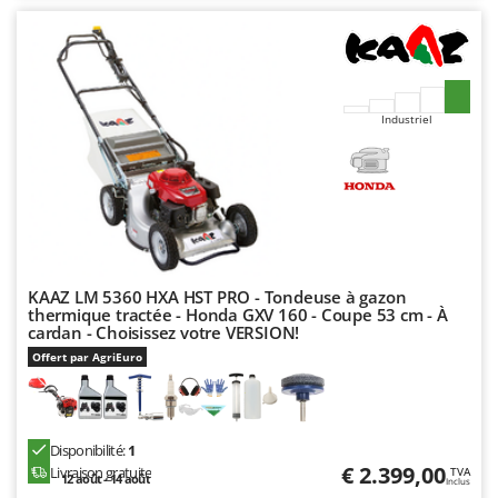
N
New O.M.R.A.
Nilfisk
Ninja
Novatec
Industriel
Novital
NuAir
NuovaFac
O
Officine Savioli
KAAZ LM 5360 HXA HST PRO - Tondeuse à gazon
Oliviero
thermique tractée - Honda GXV 160 - Coupe 53 cm - À
cardan - Choisissez votre VERSION!
Olix
Offert par AgriEuro
OMA
Omas
Ompagrill
Disponibilité:
1
€ 2.399,00
Livraison gratuite
TVA
Ooni
12 août - 14 août
Inclus