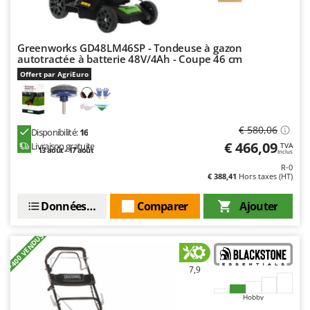
Stiga
Stocker
Greenworks GD48LM46SP - Tondeuse à gazon
Sunseeker
autotractée à batterie 48V/4Ah - Coupe 46 cm
Offert par AgriEuro
T
Tecla
TecnoGen
€ 580,06
Tellarini Pompe
Disponibilité:
16
€ 466,09
Livraison gratuite
TVA
13 août - 17 août
Telwin
Inclus
R-0
Tenco
€ 388,41
Hors taxes (HT)
Tineco
Données techniques
Comparer
Ajouter
Titania
Tornado
+400 VENDUS
Tre Spade
7,9
Trev - Abrek - TecnoVIR
Trotec
Hobby