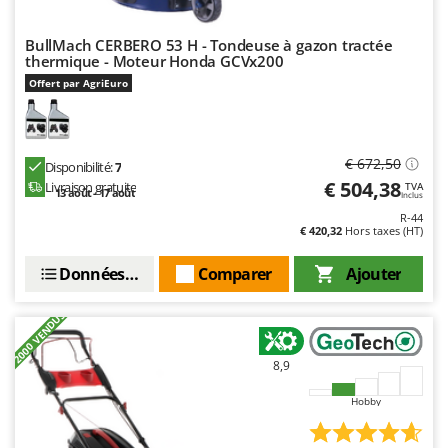
BullMach CERBERO 53 H - Tondeuse à gazon tractée
thermique - Moteur Honda GCVx200
Offert par AgriEuro
€ 672,50
Disponibilité:
7
€ 504,38
Livraison gratuite
TVA
13 août - 17 août
Inclus
R-44
€ 420,32
Hors taxes (HT)
Données techniques
Comparer
Ajouter
+2000 VENDUS
8,9
Hobby