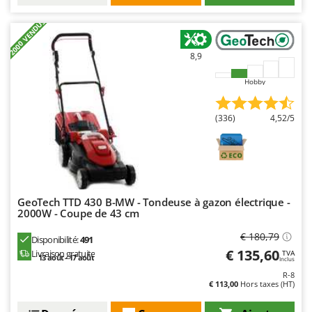
+2000 VENDUS
8,9
Hobby
(336)
4,52/5
GeoTech TTD 430 B-MW - Tondeuse à gazon électrique -
2000W - Coupe de 43 cm
€ 180,79
Disponibilité:
491
€ 135,60
Livraison gratuite
TVA
13 août - 17 août
Inclus
R-8
€ 113,00
Hors taxes (HT)