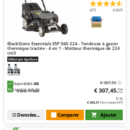
Troy-Bilt
(67)
4,56/5
U
Udor
Unger
V
BlackStone Essentials ESP 560-224 - Tondeuse à gazon
Verdemax
thermique tractée - 4 en 1 - Motteur thermique de 224
cm3
Vesco
Offert par AgriEuro
Volpi
W
Waldner
€ 387,55
Disponibilité:
208
Weber
€ 307,45
Livraison gratuite
TVA
13 août - 17 août
Inclus
WIDU
R-30
€ 256,21
Hors taxes (HT)
Wiper EcoRobot
Données techniques
Comparer
Ajouter
Wolf Garten
Wortex