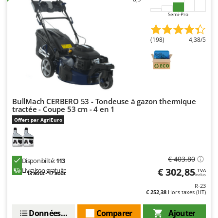
Semi-Pro
(198)
4,38/5
BullMach CERBERO 53 - Tondeuse à gazon thermique
tractée - Coupe 53 cm - 4 en 1
Offert par AgriEuro
€ 403,80
Disponibilité:
113
€ 302,85
Livraison gratuite
TVA
13 août - 17 août
Inclus
R-23
€ 252,38
Hors taxes (HT)
Données techniques
Comparer
Ajouter