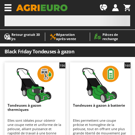
-1
Retour gratuit 30
Réparation
Pièces de
A
A
jrs
après‑vente
rechange
Abris de jardin
ABAC
Accessoires pour tracteurs tondeuses autoportés
AgriEuro Premium
Black Friday Tondeuses à gazon
Aérateurs Scarificateurs pour gazon
AgriEuro TOP-LINE
156
160
Arracheuses de pommes de terre pour tracteur
AGT
Aspirateurs - Balais Électriques
Aima
Aspirateurs à cendres
Airmec
Aspirateurs à feuilles sur roues
AL-KO
Aspirateurs de piscine
ALA 2000
Tondeuses à gazon
Tondeuses à gazon à batterie
thermiques
Aspirateurs Multifonctions
Alce
Elles sont idéales pour obtenir
Elles permettent une coupe
Atomiseurs agricoles pour tracteurs
Alpina
une coupe nette et uniforme de la
précise et homogène de la
pelouse, alliant puissance et
pelouse, tout en offrant une plus
Atomiseurs pour traitements
Ama
rapidité de travail à une bonne
grande liberté de mouvement par