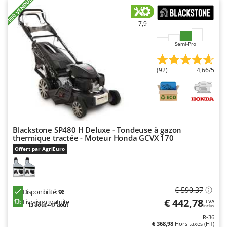
N
+900 VENDUS
New O.M.R.A.
Nilfisk
7,9
Ninja
Semi-Pro
Novatec
Novital
(92)
4,66/5
NuAir
NuovaFac
O
Officine Savioli
Blackstone SP480 H Deluxe - Tondeuse à gazon
thermique tractée - Moteur Honda GCVX 170
Oliviero
Offert par AgriEuro
Olix
OMA
Omas
€ 590,37
Disponibilité:
96
€ 442,78
Livraison gratuite
Ompagrill
TVA
13 août - 17 août
Inclus
Ooni
R-36
€ 368,98
Hors taxes (HT)