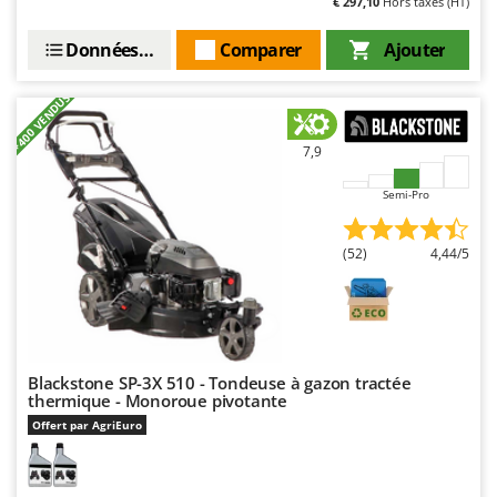
€ 297,10
Hors taxes (HT)
Perches Élagueuses
Francini
Pétrins à Spirale
Données techniques
Comparer
Ajouter
G
Piscines
G3 Ferrari
+400 VENDUS
Planteuses de pommes de terre pour tracteur
Gardena
Plateaux de coupe pour tracteur
Garofalo
7,9
Plumeuses
GeoTech
Semi-Pro
Pompes d'irrigation à tracteur
GeoTech Pro
Pompes de transfert
Gierre
(52)
4,44/5
Pompes immergées électriques
Ginko - MGM
Postes à souder
Gipeco
Poussoirs à saucisse
Girmi
Power Stations - Batteries - Centrales électriques portables
GRAEF
Blackstone SP-3X 510 - Tondeuse à gazon tractée
thermique - Monoroue pivotante
Presses à pellets
Gre
Offert par AgriEuro
Pressoirs à fruits
GreenBay
Pressoirs à Raisin
Greenworks