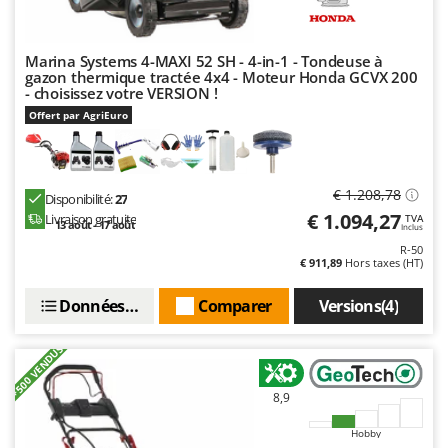
Tondeuses autoportées
Lampacrescia - MGM
Tondeuses débroussailleuses thermiques
Landxcape
Marina Systems 4-MAXI 52 SH - 4-in-1 - Tondeuse à
Trancheuses
LAR Casalinghi
gazon thermique tractée 4x4 - Moteur Honda GCVX 200
- choisissez votre VERSION !
Trancheuses de sol
Lavor
Offert par AgriEuro
Transpalettes
Linea VZ
Treuils de débardage
Lisam
Tronçonneuses
Lotusgrill
€ 1.208,78
Disponibilité:
27
€ 1.094,27
Livraison gratuite
TVA
13 août - 17 août
V
Inclus
M
Vêtements de Sécurité
M.A.I.BO.
R-50
€ 911,89
Hors taxes (HT)
Vibroculteurs à tracteur
Macom
Données techniques
Comparer
Versions(4)
Macte Ovens
Makita
+500 VENDUS
MAMMAMIA
8,9
Marcato
Marina Systems
Hobby