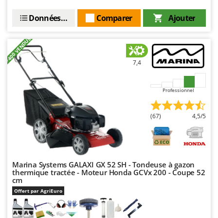
Oriental Koshin
Données techniques
Comparer
Ajouter
Outdoorchef
+400 VENDUS
P
Palazzetti
Palumbo Pavi
7,4
Partisani
Professionnel
Paterlini
Philips
(67)
4,5/5
Pramac
Prismafood
R
R.G.V.
Marina Systems GALAXI GX 52 SH - Tondeuse à gazon
thermique tractée - Moteur Honda GCVx 200 - Coupe 52
Rato
cm
Offert par AgriEuro
Reber
Redback