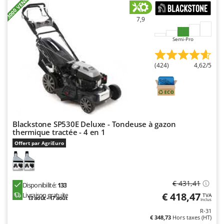
+3000 VENDUS
Worx
7,9
Y
Yard Force
Semi-Pro
Z
Zanon
(424)
4,62/5
Zephir
ZGrills
Zodiac
Zomax
Blackstone SP530E Deluxe - Tondeuse à gazon
thermique tractée - 4 en 1
Offert par AgriEuro
€ 431,41
Disponibilité:
133
€ 418,47
Livraison gratuite
TVA
13 août - 17 août
Inclus
R-31
€ 348,73
Hors taxes (HT)