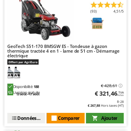
Master
(93)
4,51/5
Mastercook
Masterpro
McCulloch
MCH
GeoTech S51-170 BMSGW ES - Tondeuse à gazon
Michelin
thermique tractée 4 en 1 - lame de 51 cm - Démarrage
électrique
Mille
Offert par AgriEuro
Minox
Mockmill
More than chef
€ 428,61
Disponibilité:
188
MOSA
€ 321,46
Livraison gratuite
TVA
13 août - 17 août
Inclus
MOVA
R-28
€ 267,88
Hors taxes (HT)
Mowox
MTD
Données techniques
Comparer
Ajouter