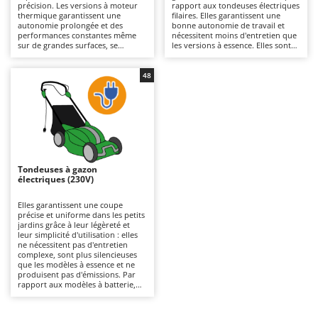
précision. Les versions à moteur
rapport aux tondeuses électriques
Autolaveuses
Ambrogio Robot
thermique garantissent une
filaires. Elles garantissent une
autonomie prolongée et des
bonne autonomie de travail et
Autres produits
Annovi Reverberi
performances constantes même
nécessitent moins d'entretien que
sur de grandes surfaces, se
les versions à essence. Elles sont
ANTHBOT
distinguant des modèles
plus silencieuses et écologiques, ce
B
électriques ou à batterie par leur
qui les rend également adaptées
Balayeuses
Archman
puissance supérieure et leur
aux environnements résidentiels.
48
capacité à affronter une herbe
Pour maintenir leur efficacité, il
Bancs de scie pour le bois - Scies à bûches
Arco
plus dense. Pour les maintenir
suffit de vérifier régulièrement les
efficaces, il est nécessaire de
lames et de ne pas oublier de
Barbecues
contrôler régulièrement le filtre à
recharger les batteries après
Ardes
air, l’huile et les bougies.
utilisation et pendant les périodes
où la machine n'est pas utilisée.
Bennes pour tracteur
Argo
Brosses pour sols extérieurs
Ariete
Tondeuses à gazon
Brouettes à moteur
électriques (230V)
Artus
Broyeurs à axe horizontal pour tracteur
Attila
Elles garantissent une coupe
précise et uniforme dans les petits
Broyeurs de branches et végétaux
Ausonia
jardins grâce à leur légèreté et
leur simplicité d'utilisation : elles
Butteurs pour tracteur
Awelco
ne nécessitent pas d'entretien
complexe, sont plus silencieuses
que les modèles à essence et ne
C
B
produisent pas d'émissions. Par
Chargeurs de batterie - Démarreurs
rapport aux modèles à batterie,
Baesso
elles offrent une autonomie
illimitée grâce au câble de
Charrues pour tracteur
Bahco
raccordement au réseau