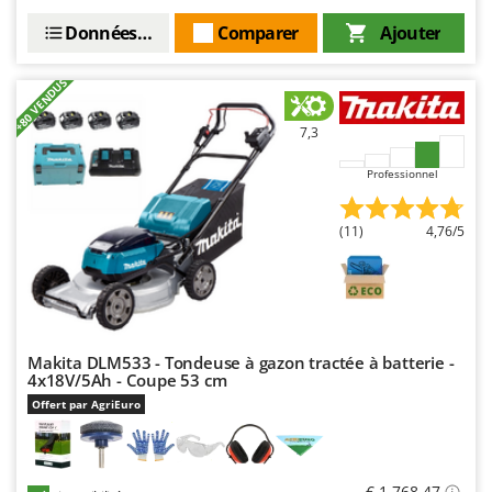
Données techniques
Comparer
Ajouter
+80 VENDUS
7,3
Professionnel
(11)
4,76/5
Makita DLM533 - Tondeuse à gazon tractée à batterie -
4x18V/5Ah - Coupe 53 cm
Offert par AgriEuro
€ 1.768,47