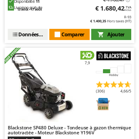
Disponibilité:
11
€ 1.680,42
Livraison gratuite
TVA
13 août - 17 août
Inclus
R-93
€ 1.400,35
Hors taxes (HT)
Données techniques
Comparer
Ajouter
+2000 VENDUS
7,9
Hobby
(306)
4,66/5
Blackstone SP480 Deluxe - Tondeuse à gazon thermique
autotractée - Moteur Blackstone Y196V