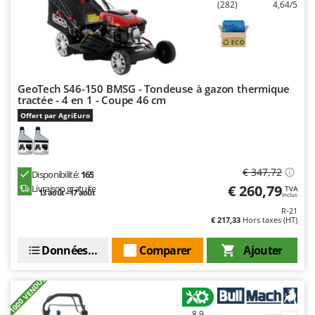
(282)
4,64/5
GeoTech S46-150 BMSG - Tondeuse à gazon thermique
tractée - 4 en 1 - Coupe 46 cm
Offert par AgriEuro
€ 347,72
Disponibilité:
165
€ 260,79
Livraison gratuite
TVA
13 août - 17 août
Inclus
R-21
€ 217,33
Hors taxes (HT)
Données techniques
Comparer
Ajouter
+1000 VENDUS
8,9