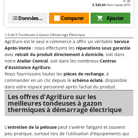
R-36
Oriental Koshin
€ 339,44
Hors taxes (HT)
Outdoorchef
Données techniques
Comparer
Ajouter
P
Palazzetti
1-9
de 9 Tondeuses à Gazon Démarrage Électrique
Palumbo Pavi
AgriEuro est le seul e-commerce à offrir un véritable
Service
Après-Vente
: nous effectuons les
réparations sous garantie
Partisani
avec
retrait du produit directement à domicile
, soit dans
Paterlini
notre
Atelier Central
, soit dans les nombreux
Centres
Philips
d’Assistance AgriEuro
.
Nous fournissons toutes les
pièces de rechange
, à
Pramac
commander en un clic depuis le
schéma éclaté
, disponible
Prismafood
dans votre espace personnel après l’achat du produit.
Les offres d'AgriEuro sur les
R
meilleures tondeuses à gazon
R.G.V.
thermiques à démarrage électrique
Rato
Reber
L'
entretien de la pelouse
peut s'avérer fatigant et souvent
Redback
peu pratique, surtout lors de l'utilisation d'équipements qui