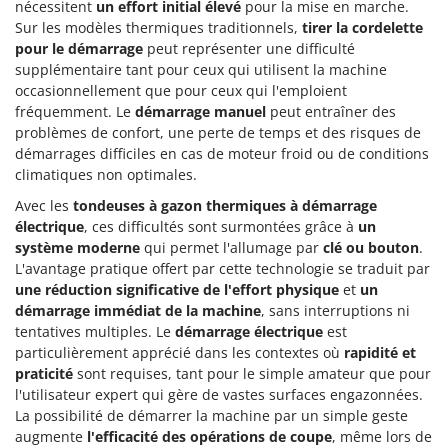
nécessitent
un effort initial élevé
pour la mise en marche.
Resto Italia
Sur les modèles thermiques traditionnels,
tirer la cordelette
Ribimex
pour le démarrage
peut représenter une difficulté
Ripartrak
supplémentaire tant pour ceux qui utilisent la machine
occasionnellement que pour ceux qui l'emploient
Ritter
fréquemment. Le
démarrage manuel
peut entraîner des
River Systems
problèmes de confort, une perte de temps et des risques de
démarrages difficiles en cas de moteur froid ou de conditions
Robomow
climatiques non optimales.
Rossofuoco
Avec les
tondeuses à gazon thermiques à démarrage
Rover Pompe
électrique
, ces difficultés sont surmontées grâce à
un
système moderne
qui permet l'allumage par
clé ou bouton
.
Royal Food
L'avantage pratique offert par cette technologie se traduit par
Ryobi
une réduction significative de l'effort physique
et
un
démarrage immédiat de la machine
, sans interruptions ni
S
tentatives multiples. Le
démarrage électrique
est
S.T.P.
particulièrement apprécié dans les contextes où
rapidité et
Santos
praticité
sont requises, tant pour le simple amateur que pour
l'utilisateur expert qui gère de vastes surfaces engazonnées.
Sbaraglia
La possibilité de démarrer la machine par un simple geste
Schnitzer
augmente
l'efficacité des opérations de coupe
, même lors de