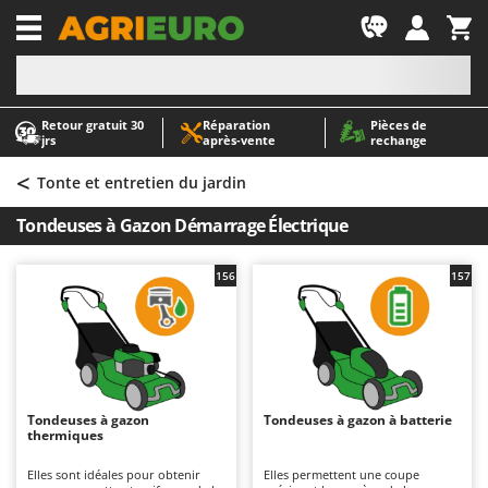
-1
Retour gratuit 30
Réparation
Pièces de
A
A
jrs
après‑vente
rechange
Abris de jardin
ABAC
<
Accessoires pour tracteurs tondeuses autoportés
AgriEuro Premium
Tonte et entretien du jardin
Aérateurs Scarificateurs pour gazon
AgriEuro TOP-LINE
Tondeuses à Gazon Démarrage Électrique
Arracheuses de pommes de terre pour tracteur
AGT
Aspirateurs - Balais Électriques
Aima
156
157
Aspirateurs à cendres
Airmec
Aspirateurs à feuilles sur roues
AL-KO
Aspirateurs de piscine
ALA 2000
Aspirateurs Multifonctions
Alce
Tondeuses à gazon
Tondeuses à gazon à batterie
thermiques
Atomiseurs agricoles pour tracteurs
Alpina
Atomiseurs pour traitements
Ama
Elles sont idéales pour obtenir
Elles permettent une coupe