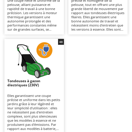
une coupe nette et uniforme de la
précise et homogène de la
Autolaveuses
Ambrogio Robot
pelouse, alliant puissance et
pelouse, tout en offrant une plus
rapidité de travail à une bonne
grande liberté de mouvement par
Autres produits
Annovi Reverberi
précision. Les versions à moteur
rapport aux tondeuses électriques
thermique garantissent une
filaires. Elles garantissent une
autonomie prolongée et des
bonne autonomie de travail et
ANTHBOT
performances constantes même
nécessitent moins d'entretien que
B
sur de grandes surfaces, se
les versions à essence. Elles sont
Balayeuses
Archman
distinguant des modèles
plus silencieuses et écologiques, ce
électriques ou à batterie par leur
qui les rend également adaptées
Bancs de scie pour le bois - Scies à bûches
Arco
puissance supérieure et leur
aux environnements résidentiels.
48
capacité à affronter une herbe
Pour maintenir leur efficacité, il
Barbecues
Ardes
plus dense. Pour les maintenir
suffit de vérifier régulièrement les
efficaces, il est nécessaire de
lames et de ne pas oublier de
Bennes pour tracteur
Argo
contrôler régulièrement le filtre à
recharger les batteries après
air, l’huile et les bougies.
utilisation et pendant les périodes
Brosses pour sols extérieurs
Ariete
où la machine n'est pas utilisée.
Brouettes à moteur
Artus
Tondeuses à gazon
Broyeurs à axe horizontal pour tracteur
Attila
électriques (230V)
Broyeurs de branches et végétaux
Ausonia
Elles garantissent une coupe
précise et uniforme dans les petits
Butteurs pour tracteur
Awelco
jardins grâce à leur légèreté et
leur simplicité d'utilisation : elles
ne nécessitent pas d'entretien
C
B
complexe, sont plus silencieuses
Chargeurs de batterie - Démarreurs
Baesso
que les modèles à essence et ne
produisent pas d'émissions. Par
Charrues pour tracteur
Bahco
rapport aux modèles à batterie,