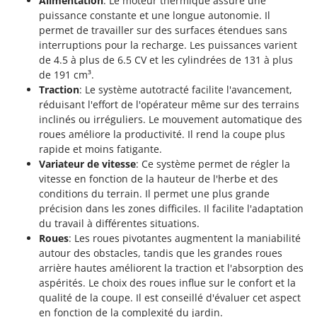
Alimentation
: Le moteur thermique assure une
Troy-Bilt
puissance constante et une longue autonomie. Il
permet de travailler sur des surfaces étendues sans
U
interruptions pour la recharge. Les puissances varient
Udor
de 4.5 à plus de 6.5 CV et les cylindrées de 131 à plus
Unger
de 191 cm³.
Traction
: Le système autotracté facilite l'avancement,
V
réduisant l'effort de l'opérateur même sur des terrains
Verdemax
inclinés ou irréguliers. Le mouvement automatique des
Vesco
roues améliore la productivité. Il rend la coupe plus
rapide et moins fatigante.
Volpi
Variateur de vitesse
: Ce système permet de régler la
vitesse en fonction de la hauteur de l'herbe et des
W
conditions du terrain. Il permet une plus grande
Waldner
précision dans les zones difficiles. Il facilite l'adaptation
Weber
du travail à différentes situations.
WIDU
Roues
: Les roues pivotantes augmentent la maniabilité
autour des obstacles, tandis que les grandes roues
Wiper EcoRobot
arrière hautes améliorent la traction et l'absorption des
Wolf Garten
aspérités. Le choix des roues influe sur le confort et la
qualité de la coupe. Il est conseillé d'évaluer cet aspect
Wortex
en fonction de la complexité du jardin.