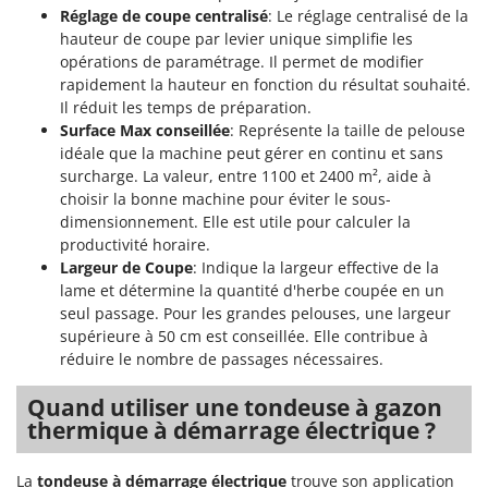
Worx
Réglage de coupe centralisé
: Le réglage centralisé de la
hauteur de coupe par levier unique simplifie les
Y
opérations de paramétrage. Il permet de modifier
Yard Force
rapidement la hauteur en fonction du résultat souhaité.
Il réduit les temps de préparation.
Z
Surface Max conseillée
: Représente la taille de pelouse
Zanon
idéale que la machine peut gérer en continu et sans
Zephir
surcharge. La valeur, entre 1100 et 2400 m², aide à
ZGrills
choisir la bonne machine pour éviter le sous-
dimensionnement. Elle est utile pour calculer la
Zodiac
productivité horaire.
Zomax
Largeur de Coupe
: Indique la largeur effective de la
lame et détermine la quantité d'herbe coupée en un
seul passage. Pour les grandes pelouses, une largeur
supérieure à 50 cm est conseillée. Elle contribue à
réduire le nombre de passages nécessaires.
Quand utiliser une tondeuse à gazon
thermique à démarrage électrique ?
La
tondeuse à démarrage électrique
trouve son application