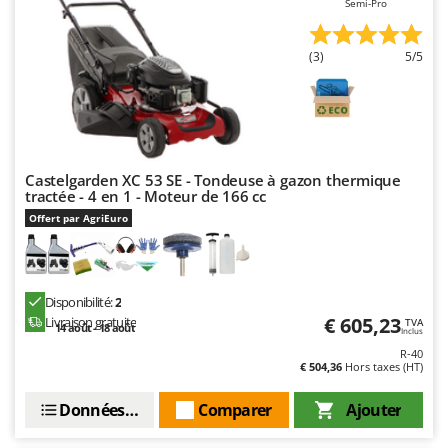
Semi-Pro
Master
Mastercook
(3)
5/5
Masterpro
McCulloch
MCH
Michelin
Castelgarden XC 53 SE - Tondeuse à gazon thermique
Mille
tractée - 4 en 1 - Moteur de 166 cc
Minox
Offert par AgriEuro
Mockmill
More than chef
Disponibilité:
2
MOSA
€ 605,23
Livraison gratuite
TVA
14 août - 18 août
Inclus
MOVA
R-40
€ 504,36
Hors taxes (HT)
Mowox
MTD
Données techniques
Comparer
Ajouter