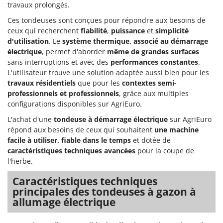
Seven Italy
travaux prolongés.
Shark
Ces tondeuses sont conçues pour répondre aux besoins de
ceux qui recherchent
fiabilité
,
puissance
et
simplicité
Silky
d'utilisation
. Le
système thermique, associé au démarrage
Simatech
électrique
, permet d'aborder
même de grandes surfaces
sans interruptions et avec des
performances constantes
.
Sirman
L'utilisateur trouve une solution adaptée aussi bien pour les
Skil
travaux résidentiels
que pour les
contextes semi-
professionnels et professionnels
, grâce aux multiples
Smartwood
configurations disponibles sur AgriEuro.
Smeg
L'achat d'une
tondeuse à démarrage électrique
sur AgriEuro
Snapper
répond aux besoins de ceux qui souhaitent
une machine
Solidur
facile à utiliser, fiable dans le temps
et dotée de
caractéristiques techniques avancées
pour la coupe de
Spice Electronics
l'herbe.
Spiralmac
Caractéristiques techniques
Spring Protezione
principales des tondeuses à gazon à
Spyro
allumage électrique
Stanley