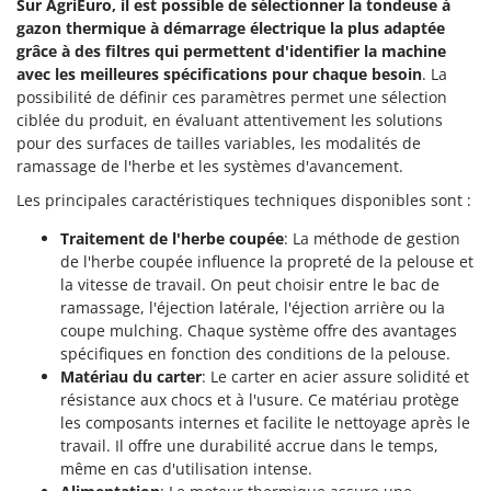
Sur AgriEuro, il est possible de sélectionner la tondeuse à
Stiga
gazon thermique à démarrage électrique la plus adaptée
Stocker
grâce à des filtres qui permettent d'identifier la machine
avec les meilleures spécifications pour chaque besoin
. La
Sunseeker
possibilité de définir ces paramètres permet une sélection
ciblée du produit, en évaluant attentivement les solutions
T
Tecla
pour des surfaces de tailles variables, les modalités de
ramassage de l'herbe et les systèmes d'avancement.
TecnoGen
Les principales caractéristiques techniques disponibles sont :
Tellarini Pompe
Traitement de l'herbe coupée
: La méthode de gestion
Telwin
de l'herbe coupée influence la propreté de la pelouse et
Tenco
la vitesse de travail. On peut choisir entre le bac de
Tineco
ramassage, l'éjection latérale, l'éjection arrière ou la
coupe mulching. Chaque système offre des avantages
Titania
spécifiques en fonction des conditions de la pelouse.
Tornado
Matériau du carter
: Le carter en acier assure solidité et
résistance aux chocs et à l'usure. Ce matériau protège
Tre Spade
les composants internes et facilite le nettoyage après le
Trev - Abrek - TecnoVIR
travail. Il offre une durabilité accrue dans le temps,
même en cas d'utilisation intense.
Trotec