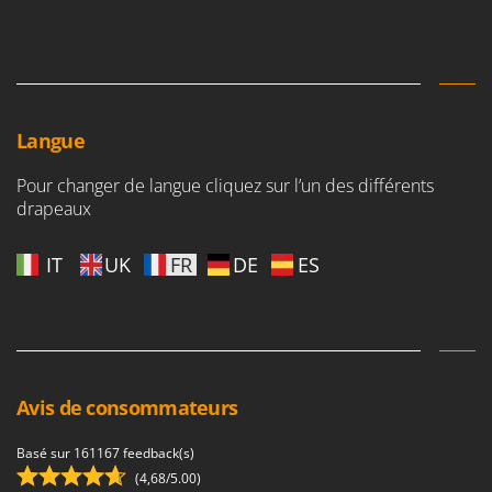
Oriental Koshin
Outdoorchef
P
Palazzetti
Langue
Palumbo Pavi
Partisani
Pour changer de langue cliquez sur l’un des différents
Paterlini
drapeaux
Philips
IT
UK
FR
DE
ES
Pramac
Prismafood
R
R.G.V.
Rato
Avis de consommateurs
Reber
Basé sur 161167 feedback(s)
Redback
(4,68/5.00)