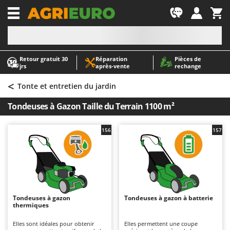
-1
Retour gratuit 30
Réparation
Pièces de
A
A
jrs
après‑vente
rechange
Abris de jardin
ABAC
<
Accessoires pour tracteurs tondeuses autoportés
AgriEuro Premium
Tonte et entretien du jardin
Aérateurs Scarificateurs pour gazon
AgriEuro TOP-LINE
Tondeuses à Gazon Taille du Terrain 1100 m²
Arracheuses de pommes de terre pour tracteur
AGT
Aspirateurs - Balais Électriques
Aima
156
157
Aspirateurs à cendres
Airmec
Aspirateurs à feuilles sur roues
AL-KO
Aspirateurs de piscine
ALA 2000
Aspirateurs Multifonctions
Alce
Tondeuses à gazon
Tondeuses à gazon à batterie
thermiques
Atomiseurs agricoles pour tracteurs
Alpina
Atomiseurs pour traitements
Ama
Elles sont idéales pour obtenir
Elles permettent une coupe