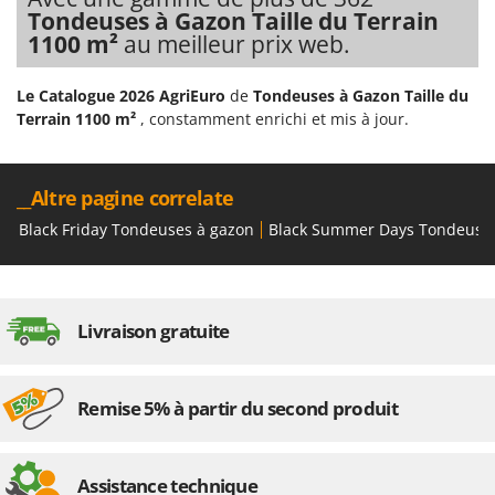
Scies alternatives à batterie
Intex
Tondeuses à Gazon Taille du Terrain
Scies de jardin télescopiques
1100 m²
au meilleur prix web.
Italyco
Sécateurs électriques à batterie
ITM
Le Catalogue 2026 AgriEuro
de
Tondeuses à Gazon Taille du
Sécateurs et Échenilloirs manuels
Terrain 1100 m²
, constamment enrichi et mis à jour.
J
Sécateurs pneumatiques
JOLLY ITALIA
Semoirs et Épandeurs d'engrais
K
__Altre pagine correlate
Socs pour tracteur
KAAZ
Black Friday Tondeuses à gazon
Black Summer Days Tondeuse
Souffleurs aspirateurs pour Feuilles
Karcher
Soufreuses - Poudreuses à dos
Kasco
Soufreuses - Poudreuses pour tracteur
Kemper
Livraison gratuite
Keter
T
Taille-haies
KitchenAid
Taille-haies à bras pour tracteur
Remise 5% à partir du second produit
Komo
Tarières
L
Tondeuses à Gazon
Laica
Assistance technique