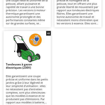
une coupe nette et uniforme de la
précise et homogène de la
Autolaveuses
Ambrogio Robot
pelouse, alliant puissance et
pelouse, tout en offrant une plus
rapidité de travail à une bonne
grande liberté de mouvement par
Autres produits
Annovi Reverberi
précision. Les versions à moteur
rapport aux tondeuses électriques
thermique garantissent une
filaires. Elles garantissent une
autonomie prolongée et des
bonne autonomie de travail et
ANTHBOT
performances constantes même
nécessitent moins d'entretien que
B
sur de grandes surfaces, se
les versions à essence. Elles sont
Balayeuses
Archman
distinguant des modèles
plus silencieuses et écologiques, ce
électriques ou à batterie par leur
qui les rend également adaptées
Bancs de scie pour le bois - Scies à bûches
Arco
puissance supérieure et leur
aux environnements résidentiels.
48
capacité à affronter une herbe
Pour maintenir leur efficacité, il
Barbecues
Ardes
plus dense. Pour les maintenir
suffit de vérifier régulièrement les
efficaces, il est nécessaire de
lames et de ne pas oublier de
Bennes pour tracteur
Argo
contrôler régulièrement le filtre à
recharger les batteries après
air, l’huile et les bougies.
utilisation et pendant les périodes
Brosses pour sols extérieurs
Ariete
où la machine n'est pas utilisée.
Brouettes à moteur
Artus
Tondeuses à gazon
Broyeurs à axe horizontal pour tracteur
Attila
électriques (230V)
Broyeurs de branches et végétaux
Ausonia
Elles garantissent une coupe
précise et uniforme dans les petits
Butteurs pour tracteur
Awelco
jardins grâce à leur légèreté et
leur simplicité d'utilisation : elles
ne nécessitent pas d'entretien
C
B
complexe, sont plus silencieuses
Chargeurs de batterie - Démarreurs
Baesso
que les modèles à essence et ne
produisent pas d'émissions. Par
Charrues pour tracteur
Bahco
rapport aux modèles à batterie,