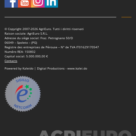
Seven Italy
Shark
Silky
© Copyright 2007-2026 AgriEuro. Tutti i diritti riservati
Simatech
Raison sociale: AgriEuro S.R.L.
Adresse du siège social: Fraz. Petrognano 50/D
Sirman
06049 – Spoleto – (PG)
Registre des entreprises de Pérouse – N° de TVA IT01629170547
Skil
Numéro REA: 150802
Capital social: 5.000.000,00 €
Smartwood
Contacts
Smeg
Powered by Kaleido | Digital Productions - www.kalei.do
Snapper
Solidur
Spice Electronics
Spiralmac
Spring Protezione
Spyro
Stanley