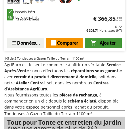
Pulvérisateurs
GRIFO
Pulvérisateurs portés
Disponibilité:
1
GVS
€ 366,85
Livraison gratuite
TVA
13 août - 17 août
Inclus
GYS
R
Rafraîchisseurs d'air par évaporation
R-22
€ 305,71
Hors taxes (HT)
H
Rampes de chargement en aluminium
Hailo
Données techniques
Comparer
Ajouter
Râpes à fromage électriques
Helvi
Râteaux pour tracteur
Henx
1-5
de 5 Tondeuses à Gazon Taille du Terrain 1100 m²
Remplisseuses
HiKOKI
AgriEuro est le seul e-commerce à offrir un véritable
Service
Robots nettoyeurs de piscine
Après-Vente
: nous effectuons les
réparations sous garantie
Honda
avec
retrait du produit directement à domicile
, soit dans
Robots Tondeuses
notre
Atelier Central
, soit dans les nombreux
Centres
I
Rogneuses de souches
d’Assistance AgriEuro
.
Idromatic
Nous fournissons toutes les
pièces de rechange
, à
Rouleaux pour tracteur
Il-Tec
commander en un clic depuis le
schéma éclaté
, disponible
dans votre espace personnel après l’achat du produit.
Imperia
S
Scies à os
Tondeuses à Gazon Taille du Terrain 1100 m²
Infaco
Tout pour Tonte et entretien du jardin
Scies à Ruban
Intec
Avec une gamme de plus de 362