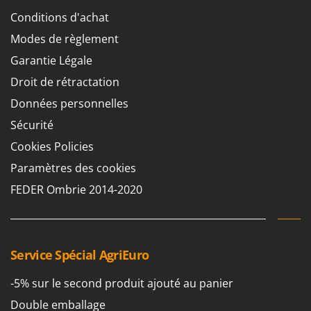
Master
Conditions d'achat
Mastercook
Modes de règlement
Masterpro
Garantie Légale
McCulloch
Droit de rétractation
MCH
Données personnelles
Michelin
Sécurité
Mille
Cookies Policies
Minox
Paramètres des cookies
Mockmill
FEDER Ombrie 2014-2020
More than chef
MOSA
MOVA
Service Spécial AgriEuro
Mowox
MTD
-5% sur le second produit ajouté au panier
Double emballage