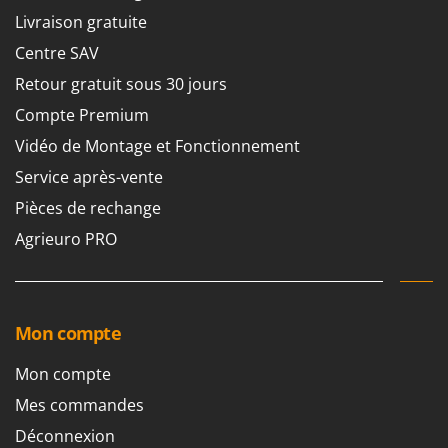
N
New O.M.R.A.
Livraison gratuite
Nilfisk
Centre SAV
Ninja
Retour gratuit sous 30 jours
Novatec
Compte Premium
Novital
Vidéo de Montage et Fonctionnement
NuAir
Service après-vente
NuovaFac
Pièces de rechange
O
Agrieuro PRO
Officine Savioli
Oliviero
Olix
Mon compte
OMA
Omas
Mon compte
Ompagrill
Mes commandes
Ooni
Déconnexion