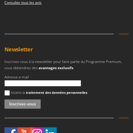
Resto Italia
Consulter tous les avis
Ribimex
Ripartrak
Ritter
River Systems
Robomow
Newsletter
Rossofuoco
Inscrivez-vous à la newsletter pour faire partie du Programme Premium,
Rover Pompe
vous obtiendrez des
avantages exclusifs
.
Royal Food
Adresse e-mail
Ryobi
Une erreur est survenue
Accetto la
traitement des données personnelles
S
S.T.P.
Santos
Sbaraglia
Schnitzer